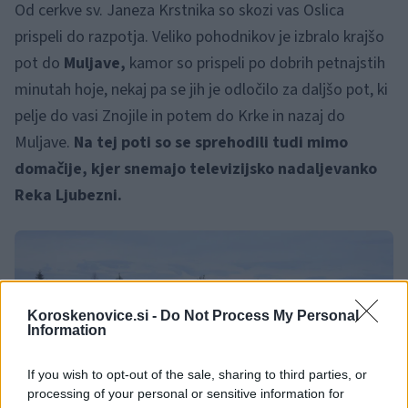
Od cerkve sv. Janeza Krstnika so skozi vas Oslica
prispeli do razpotja. Veliko pohodnikov je izbralo krajšo
pot do
Muljave,
kamor so prispeli po dobrih petnajstih
minutah hoje, nekaj pa se jih je odločilo za daljšo pot, ki
pelje do vasi Znojile in potem do Krke in nazaj do
Muljave.
Na tej poti so se sprehodili tudi mimo
domačije, kjer snemajo televizijsko nadaljevanko
Reka Ljubezni.
Koroskenovice.si -
Do Not Process My Personal
Information
If you wish to opt-out of the sale, sharing to third parties, or
processing of your personal or sensitive information for