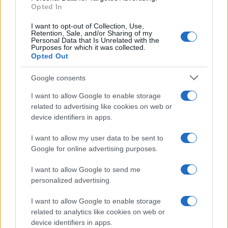
[gallery type="rectangular"
Opted In
ids="65089,65088,65087,65086,65081,65082,65083,65084
I want to opt-out of Collection, Use,
Retention, Sale, and/or Sharing of my
orderby="rand"] .
Personal Data that Is Unrelated with the
Purposes for which it was collected.
Opted Out
Google consents
I want to allow Google to enable storage
Opozorilo:
Po 297. členu Kazenskega zakonika je
related to advertising like cookies on web or
posameznik kazensko odgovoren za javno spodbujanje
device identifiers in apps.
sovraštva, nasilja ali nestrpnosti. Komentarji z žaljivimi,
rasističnimi, diskriminatornimi ali nezakonitimi vsebinami bodo
I want to allow my user data to be sent to
odstranjeni.
Pravila komentiranja →
Google for online advertising purposes.
I want to allow Google to send me
Failed to fetch
personalized advertising.
I want to allow Google to enable storage
related to analytics like cookies on web or
Občine:
Mislinja
device identifiers in apps.