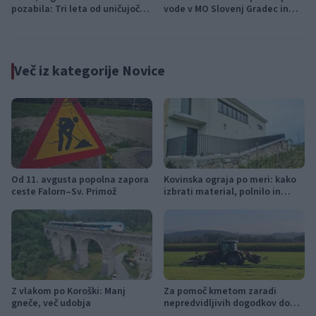
pozabila: Tri leta od uničujoče
vode v MO Slovenj Gradec in
ujme
Občini Mislinja
Več iz kategorije Novice
Od 11. avgusta popolna zapora
Kovinska ograja po meri: kako
ceste Falorn–Sv. Primož
izbrati material, polnilo in
izvedbo
Z vlakom po Koroški: Manj
Za pomoč kmetom zaradi
gneče, več udobja
nepredvidljivih dogodkov do
115.000 evrov sredstev