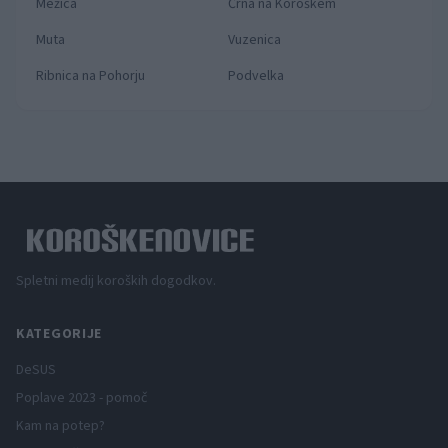
Mežica
Črna na Koroškem
Muta
Vuzenica
Ribnica na Pohorju
Podvelka
Spletni medij koroških dogodkov.
KATEGORIJE
DeSUS
Poplave 2023 - pomoč
Kam na potep?