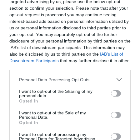
targeted advertising by us, please use the below opt-out
section to confirm your selection. Please note that after your
opt-out request is processed you may continue seeing
interest-based ads based on personal information utilized by
us or personal information disclosed to third parties prior to
your opt-out. You may separately opt-out of the further
Na Muljavi so organizatorji pripravili proslavo, na kateri
disclosure of your personal information by third parties on the
je bil slavnostni govornik
predsednik Čebelarske
IAB’s list of downstream participants. This information may
also be disclosed by us to third parties on the
IAB’s List of
zveze Slovenije, Boštjan Noč, goste sta pozdravila
Downstream Participants
that may further disclose it to other
tudi predsednik PZS Slovenije, Jože Rovan
in
župan
third parties.
občine Višnja Gora Dušan Strnad.
Na koncu pa je vse
Please note that this website/app uses one or more Google
Personal Data Processing Opt Outs
navzoče s svojimi pesmimi razveseljeval pevec
Marko
services and may gather and store information including but
Vozelj.
Čas je hitro mineval, zato je bil čas za vrnitev
not limited to your visit or usage behaviour. You may click to
I want to opt-out of the Sharing of my
personal data.
grant or deny consent to Google and its third-party tags to
nazaj proti Mislinji. Zbrali so se pri gostilni Pri
Opted In
use your data for below specified purposes in below Google
Oberščaku, kjer so vstopili na avtobus, s katerim so se
consent section.
I want to opt-out of the Sale of my
Personal Data.
srečni in veseli pripeljali domov.
Opted In
Tekst: PD Mislinja, Peter Zupanc
I want to opt-out of processing my
Personal Data for Targeted Advertising.