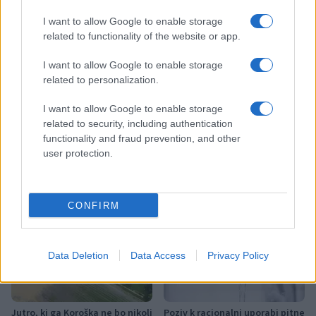
Kategorije:
Novice
Novice
I want to allow Google to enable storage
related to functionality of the website or app.
I want to allow Google to enable storage
related to personalization.
Več iz kraja Mislinja
I want to allow Google to enable storage
related to security, including authentication
functionality and fraud prevention, and other
user protection.
Pol stoletja glasbe na tromeji:
(VIDEO) Skupina iTAK
CONFIRM
Graška Gora obeležuje 50.
predstavlja poletno uspešnico
jubilejni festival narodno-
»Srnica«
zabavne glasbe
Data Deletion
Data Access
Privacy Policy
Jutro, ki ga Koroška ne bo nikoli
Poziv k racionalni uporabi pitne