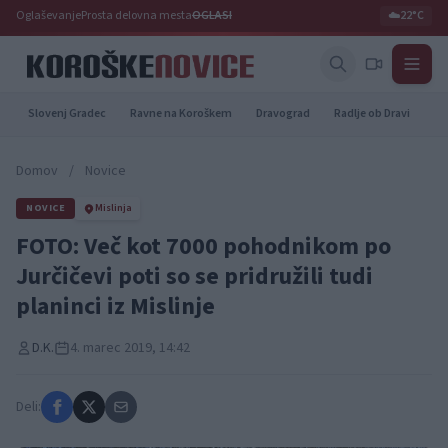
Oglaševanje
Prosta delovna mesta
OGLASI
☁️
22°C
Slovenj Gradec
Ravne na Koroškem
Dravograd
Radlje ob Dravi
Pr
Domov
/
Novice
NOVICE
Mislinja
FOTO: Več kot 7000 pohodnikom po
Jurčičevi poti so se pridružili tudi
planinci iz Mislinje
D.K.
4. marec 2019, 14:42
Deli: