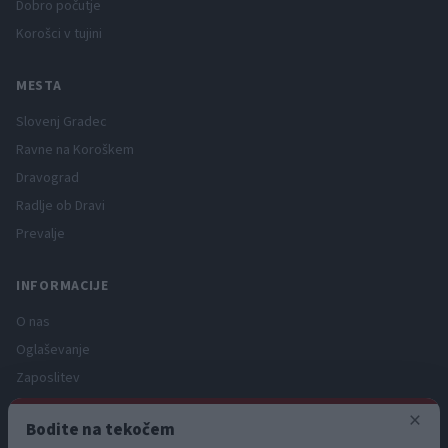
Dobro počutje
Korošci v tujini
MESTA
Slovenj Gradec
Ravne na Koroškem
Dravograd
Radlje ob Dravi
Prevalje
INFORMACIJE
O nas
Oglaševanje
Zaposlitev
Pravno obvestilo
×
Bodite na tekočem
Zasebnost in piškotki