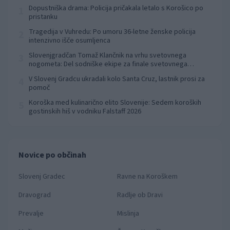
Dopustniška drama: Policija pričakala letalo s Korošico po
1
pristanku
Tragedija v Vuhredu: Po umoru 36-letne ženske policija
2
intenzivno išče osumljenca
Slovenjgradčan Tomaž Klančnik na vrhu svetovnega
3
nogometa: Del sodniške ekipe za finale svetovnega
prvenstva
V Slovenj Gradcu ukradali kolo Santa Cruz, lastnik prosi za
4
pomoč
Koroška med kulinarično elito Slovenije: Sedem koroških
5
gostinskih hiš v vodniku Falstaff 2026
Novice po občinah
Slovenj Gradec
Ravne na Koroškem
Dravograd
Radlje ob Dravi
Prevalje
Mislinja