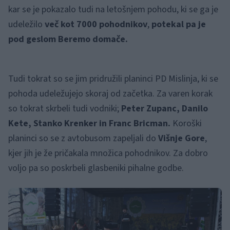
kar se je pokazalo tudi na letošnjem pohodu, ki se ga je
udeležilo
več kot 7000 pohodnikov
,
potekal pa je
pod geslom Beremo domače.
Tudi tokrat so se jim pridružili planinci PD Mislinja, ki se
pohoda udeležujejo skoraj od začetka. Za varen korak
so tokrat skrbeli tudi vodniki;
Peter Zupanc, Danilo
Kete, Stanko Krenker in Franc Bricman.
Koroški
planinci so se z avtobusom zapeljali do
Višnje Gore
,
kjer jih je že pričakala množica pohodnikov. Za dobro
voljo pa so poskrbeli glasbeniki pihalne godbe.