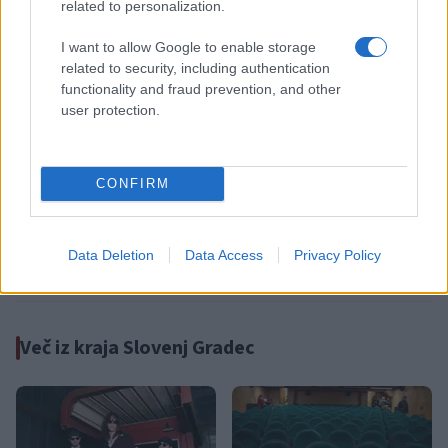
related to personalization.
Failed to fetch
I want to allow Google to enable storage
related to security, including authentication
functionality and fraud prevention, and other
Občine:
Slovenj Gradec
user protection.
Kategorije:
Novice
Novice
CONFIRM
sprejem
zd sg
Ključne besede:
zd slovenj gradec
dr. Tina Virtič Potočnik
Data Deletion
Data Access
Privacy Policy
Več iz kraja Slovenj Gradec