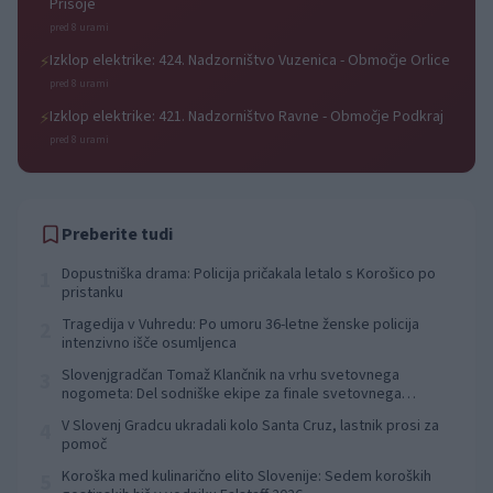
Prisoje
pred 8 urami
Izklop elektrike: 424. Nadzorništvo Vuzenica - Območje Orlice
⚡
pred 8 urami
Izklop elektrike: 421. Nadzorništvo Ravne - Območje Podkraj
⚡
pred 8 urami
Preberite tudi
Dopustniška drama: Policija pričakala letalo s Korošico po
1
pristanku
Tragedija v Vuhredu: Po umoru 36-letne ženske policija
2
intenzivno išče osumljenca
Slovenjgradčan Tomaž Klančnik na vrhu svetovnega
3
nogometa: Del sodniške ekipe za finale svetovnega
prvenstva
V Slovenj Gradcu ukradali kolo Santa Cruz, lastnik prosi za
4
pomoč
Koroška med kulinarično elito Slovenije: Sedem koroških
5