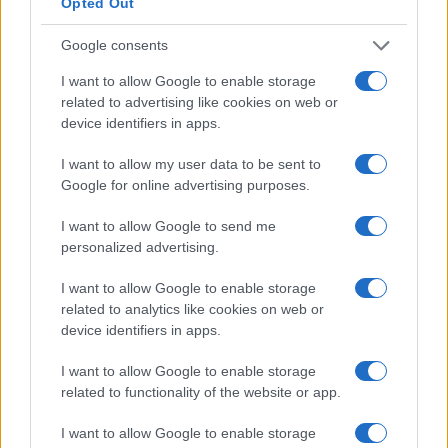
Opted Out
prejela
Nataša Potočnik Pucelj, dr. med., spec.
revmatologije
iz Splošne bolnišnice Slovenj Gradec.
Google consents
1 / 27
I want to allow Google to enable storage
related to advertising like cookies on web or
device identifiers in apps.
I want to allow my user data to be sent to
Google for online advertising purposes.
I want to allow Google to send me
personalized advertising.
I want to allow Google to enable storage
related to analytics like cookies on web or
Opozorilo:
Po 297. členu Kazenskega zakonika je
device identifiers in apps.
posameznik kazensko odgovoren za javno spodbujanje
sovraštva, nasilja ali nestrpnosti. Komentarji z žaljivimi,
I want to allow Google to enable storage
rasističnimi, diskriminatornimi ali nezakonitimi vsebinami bodo
related to functionality of the website or app.
odstranjeni.
Pravila komentiranja →
I want to allow Google to enable storage