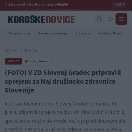
Oglaševanje
Prosta delovna mesta
OGLASI
☀️
21°C
Slovenj Gradec
Ravne na Koroškem
Dravograd
Radlje ob Dravi
Pr
Domov
/
Novice
NOVICE
Slovenj Gradec
(FOTO) V ZD Slovenj Gradec pripravili
sprejem za Naj družinsko zdravnico
Slovenije
V Zdravstvenem domu Slovenj Gradec so danes, 16.
junija, pripravili sprejem za doc. dr. Tino Virtič Potočnik,
specialistko družinske medicine, ki je pred dnevi prejela
prestižni naziv Naj družinska zdravnica Slovenije 2026.