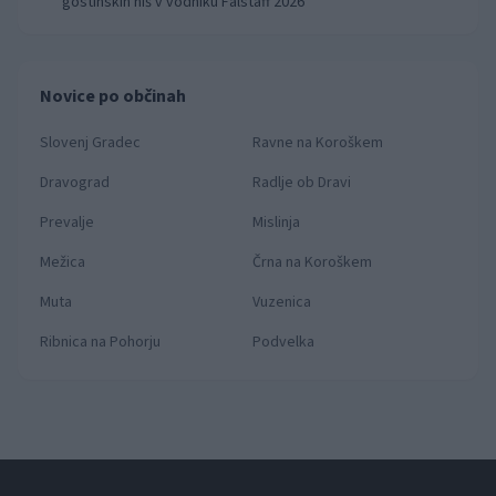
gostinskih hiš v vodniku Falstaff 2026
Novice po občinah
Slovenj Gradec
Ravne na Koroškem
Dravograd
Radlje ob Dravi
Prevalje
Mislinja
Mežica
Črna na Koroškem
Muta
Vuzenica
Ribnica na Pohorju
Podvelka