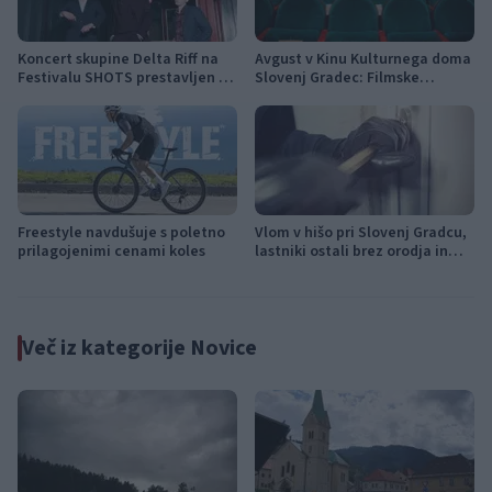
Koncert skupine Delta Riff na
Avgust v Kinu Kulturnega doma
Festivalu SHOTS prestavljen na
Slovenj Gradec: Filmske
jutri
premiere, napete zgodbe in
počitniški kino
Freestyle navdušuje s poletno
Vlom v hišo pri Slovenj Gradcu,
prilagojenimi cenami koles
lastniki ostali brez orodja in
modema
Več iz kategorije Novice