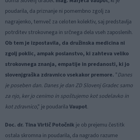
doma Slovenj Gradec
mag. Marjeta Vaupot
, ki je
poudarila, da priznanje ni pomembno zgolj za
nagrajenko, temveč za celoten kolektiv, saj predstavlja
potrditev strokovnega in srčnega dela vseh zaposlenih.
Ob tem je izpostavila, da družinska medicina ni
zgolj poklic, ampak poslanstvo, ki zahteva veliko
strokovnega znanja, empatije in predanosti, ki jo
slovenjgraška zdravnico vsekakor premore.
"
Danes
je poseben dan. Danes je dan ZD Slovenj Gradec samo
za njo, ker jo cenimo in spoštujemo kot sodelavko in
kot zdravnico
," je poudarila
Vaupot
.
Doc. dr. Tina Virtič Potočnik
je ob prejemu čestitk
ostala skromna in poudarila, da nagrado razume