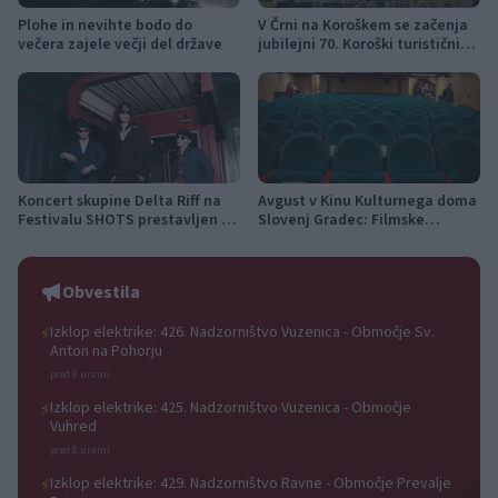
Plohe in nevihte bodo do
V Črni na Koroškem se začenja
večera zajele večji del države
jubilejni 70. Koroški turistični
teden s kar 70 dogodki
Koncert skupine Delta Riff na
Avgust v Kinu Kulturnega doma
Festivalu SHOTS prestavljen na
Slovenj Gradec: Filmske
jutri
premiere, napete zgodbe in
počitniški kino
Obvestila
Izklop elektrike: 426. Nadzorništvo Vuzenica - Območje Sv.
⚡
Anton na Pohorju
pred 8 urami
Izklop elektrike: 425. Nadzorništvo Vuzenica - Območje
⚡
Vuhred
pred 8 urami
Izklop elektrike: 429. Nadzorništvo Ravne - Območje Prevalje
⚡