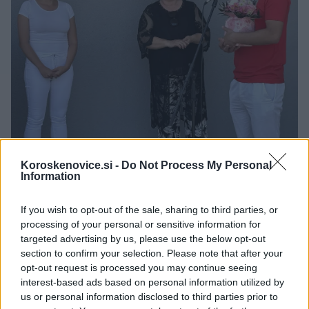
Koroskenovice.si -
Do Not Process My Personal
Information
🎁
1 mesec brezplačno!
Beri brez oglasov
Preizkusi zdaj
If you wish to opt-out of the sale, sharing to third parties, or
processing of your personal or sensitive information for
targeted advertising by us, please use the below opt-out
Nekaj besed o kolegici je povedal tudi
Miha Lavre,
section to confirm your selection. Please note that after your
strokovni vodja ZD Slovenj Gradec.
"
Vedno je
opt-out request is processed you may continue seeing
interest-based ads based on personal information utilized by
pripravljena pomagati, izjemno predana je delu, ki ga
us or personal information disclosed to third parties prior to