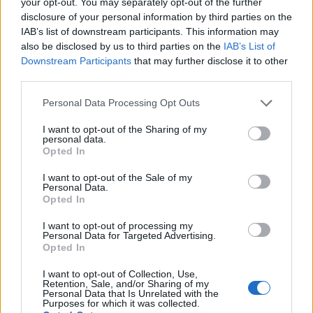
your opt-out. You may separately opt-out of the further
opravlja. Radi smo njeni sodelavci in želimo ji, da ji
disclosure of your personal information by third parties on the
energije nikoli ne bi zmanjkalo. Vse dobro še naprej
," je
IAB’s list of downstream participants. This information may
also be disclosed by us to third parties on the
IAB’s List of
dodal
Lavre
.
Downstream Participants
that may further disclose it to other
third parties.
Program je glasbeno spremljala
Dunja
, program je
Please note that this website/app uses one or more Google
Personal Data Processing Opt Outs
services and may gather and store information including but
povezovala
Darja Vrhovnik.
not limited to your visit or usage behaviour. You may click to
I want to opt-out of the Sharing of my
personal data.
grant or deny consent to Google and its third-party tags to
Opted In
Akcija
Moj zdravnik
letos poteka že trideseto leto
use your data for below specified purposes in below Google
consent section.
I want to opt-out of the Sale of my
zapored in omogoča pacientom, da izpostavijo
Personal Data.
Opted In
zdravnice in zdravnike, ki jih odlikujejo strokovnost,
I want to opt-out of processing my
dostopnost, predanost in človeški odnos. Letos so
Personal Data for Targeted Advertising.
Opted In
pacienti za naj družinsko zdravnico Slovenije izbrali prav
doc. dr. Tino Virtič Potočnik
iz Zdravstvenega doma
I want to opt-out of Collection, Use,
Retention, Sale, and/or Sharing of my
Personal Data that Is Unrelated with the
Slovenj Gradec, medtem ko je naziv Naj revmatologinje
Purposes for which it was collected.