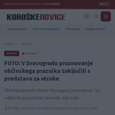
Oglaševanje
Prosta delovna mesta
OGLASI
☁️
21°C
Slovenj Gradec
Ravne na Koroškem
Dravograd
Radlje ob Dravi
Pr
Domov
/
Novice
NOVICE
Dravograd
FOTO: V Dravogradu praznovanje
občinskega praznika zaključili s
predstavo za otroke
Občinski praznik Občine Dravograd je pri koncu. Za
zaključek je poskrbel čarovnik Jole Cole.
A.T.
8. julij 2025, 14:41
Posodobljeno: 9. julij 2025, 14:44