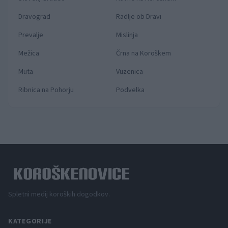
Dravograd
Radlje ob Dravi
Prevalje
Mislinja
Mežica
Črna na Koroškem
Muta
Vuzenica
Ribnica na Pohorju
Podvelka
Spletni medij koroških dogodkov.
KATEGORIJE