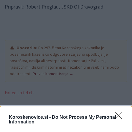
Pripravil: Robert Preglau, JSKD OI Dravograd
Opozorilo:
Po 297. členu Kazenskega zakonika je
posameznik kazensko odgovoren za javno spodbujanje
sovraštva, nasilja ali nestrpnosti. Komentarji z žaljivimi,
rasističnimi, diskriminatornimi ali nezakonitimi vsebinami bodo
odstranjeni.
Pravila komentiranja →
Failed to fetch
Občine:
Dravograd
Koroskenovice.si -
Do Not Process My Personal
Information