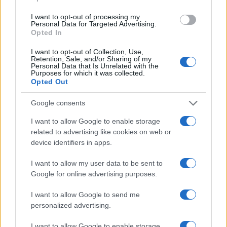
I want to opt-out of processing my
Personal Data for Targeted Advertising.
Opted In
Špica okusov vabi: Dravograd
Nevarna najdba v Dravogradu:
I want to opt-out of Collection, Use,
bo 29. avgusta znova postal
Odstranili 88-milimetrsko
Retention, Sale, and/or Sharing of my
prestolnica ulične kulinarike
granato
Personal Data that Is Unrelated with the
Purposes for which it was collected.
Opted Out
Več iz kategorije Novice
Google consents
I want to allow Google to enable storage
related to advertising like cookies on web or
device identifiers in apps.
I want to allow my user data to be sent to
Google for online advertising purposes.
Od 11. avgusta popolna zapora
Kovinska ograja po meri: kako
ceste Falorn–Sv. Primož
izbrati material, polnilo in
I want to allow Google to send me
izvedbo
personalized advertising.
I want to allow Google to enable storage