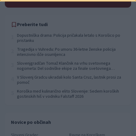
Preberite tudi
Dopustniška drama: Policija pričakala letalo s Korošico po
1
pristanku
Tragedija v Vuhredu: Po umoru 36-letne ženske policija
2
intenzivno išče osumljenca
Slovenjgradčan Tomaž Klančnik na vrhu svetovnega
3
nogometa: Del sodniške ekipe za finale svetovnega
prvenstva
V Slovenj Gradcu ukradali kolo Santa Cruz, lastnik prosi za
4
pomoč
Koroška med kulinarično elito Slovenije: Sedem koroških
5
gostinskih hiš v vodniku Falstaff 2026
Novice po občinah
Slovenj Gradec
Ravne na Koroškem