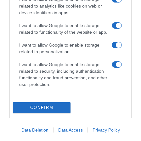
related to analytics like cookies on web or
device identifiers in apps.
Z vlakom po Koroški: Manj
Za pomoč kmetom zaradi
I want to allow Google to enable storage
gneče, več udobja
nepredvidljivih dogodkov do
115.000 evrov sredstev
related to functionality of the website or app.
I want to allow Google to enable storage
Obvestila
related to personalization.
Izklop elektrike: 424. Nadzorništvo Vuzenica - Območje Orlice
⚡
I want to allow Google to enable storage
pred 3 urami
related to security, including authentication
Izklop elektrike: 421. Nadzorništvo Ravne - Območje Podkraj
⚡
functionality and fraud prevention, and other
pred 3 urami
user protection.
Izklop elektrike: 423. Nadzorništvo Vuzenica - Območje Mute
⚡
pred 3 urami
Izklop elektrike: 420. Nadzorništvo Vuzenica - Območje
⚡
CONFIRM
Spodnja Vižinga, Vas, Št. Janž nad Radljami, Suhi Vrh, Dobrava
pred 3 urami
Izklop elektrike: 422. Nadzorništvo Vuzenica - Območje
⚡
Data Deletion
Data Access
Privacy Policy
Vuhreda
pred 3 urami