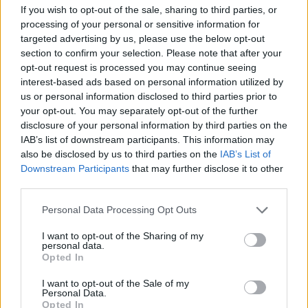
Kategorije:
Novice
Novice
If you wish to opt-out of the sale, sharing to third parties, or
processing of your personal or sensitive information for
Dravograd
čarodej
jole cole
Ključne besede:
targeted advertising by us, please use the below opt-out
section to confirm your selection. Please note that after your
občina dravograd
občinski praznik
opt-out request is processed you may continue seeing
interest-based ads based on personal information utilized by
predstava za otroke
us or personal information disclosed to third parties prior to
your opt-out. You may separately opt-out of the further
disclosure of your personal information by third parties on the
IAB’s list of downstream participants. This information may
also be disclosed by us to third parties on the
IAB’s List of
Več iz kraja Dravograd
Downstream Participants
that may further disclose it to other
third parties.
Please note that this website/app uses one or more Google
Personal Data Processing Opt Outs
services and may gather and store information including but
not limited to your visit or usage behaviour. You may click to
I want to opt-out of the Sharing of my
personal data.
grant or deny consent to Google and its third-party tags to
Opted In
use your data for below specified purposes in below Google
Kovinska ograja po meri: kako
Z vlakom po Koroški: Manj
izbrati material, polnilo in
gneče, več udobja
consent section.
I want to opt-out of the Sale of my
izvedbo
Personal Data.
Opted In