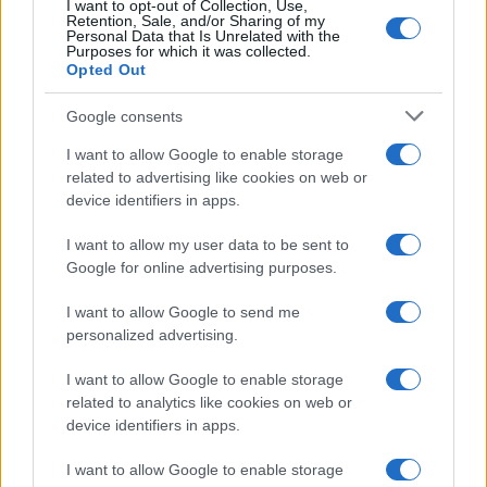
I want to opt-out of Collection, Use,
Več iz kraja Slovenj Gradec
Retention, Sale, and/or Sharing of my
Personal Data that Is Unrelated with the
Purposes for which it was collected.
Opted Out
Google consents
I want to allow Google to enable storage
related to advertising like cookies on web or
Koncert skupine Delta Riff na
Avgust v Kinu Kulturnega doma
device identifiers in apps.
Festivalu SHOTS prestavljen na
Slovenj Gradec: Filmske
jutri
premiere, napete zgodbe in
I want to allow my user data to be sent to
počitniški kino
Google for online advertising purposes.
I want to allow Google to send me
personalized advertising.
Freestyle navdušuje s poletno
Vlom v hišo pri Slovenj Gradcu,
I want to allow Google to enable storage
prilagojenimi cenami koles
lastniki ostali brez orodja in
modema
related to analytics like cookies on web or
device identifiers in apps.
I want to allow Google to enable storage
Več iz kategorije Novice