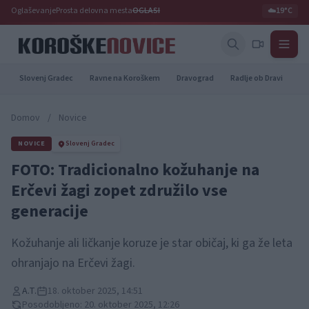
Oglaševanje
Prosta delovna mesta
OGLASI
☁️
19°C
Slovenj Gradec
Ravne na Koroškem
Dravograd
Radlje ob Dravi
Pr
Domov
/
Novice
NOVICE
Slovenj Gradec
FOTO: Tradicionalno kožuhanje na
Erčevi žagi zopet združilo vse
generacije
Kožuhanje ali ličkanje koruze je star običaj, ki ga že leta
ohranjajo na Erčevi žagi.
A.T.
18. oktober 2025, 14:51
Posodobljeno: 20. oktober 2025, 12:26