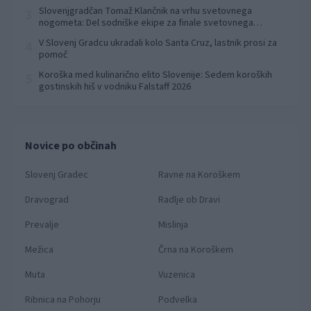
Slovenjgradčan Tomaž Klančnik na vrhu svetovnega
3
nogometa: Del sodniške ekipe za finale svetovnega
prvenstva
V Slovenj Gradcu ukradali kolo Santa Cruz, lastnik prosi za
4
pomoč
Koroška med kulinarično elito Slovenije: Sedem koroških
5
gostinskih hiš v vodniku Falstaff 2026
Novice po občinah
Slovenj Gradec
Ravne na Koroškem
Dravograd
Radlje ob Dravi
Prevalje
Mislinja
Mežica
Črna na Koroškem
Muta
Vuzenica
Ribnica na Pohorju
Podvelka