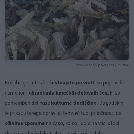
Foto: Koroški pokrajinski muzej
Kožuhanje, letos že
šestnajsto po vrsti
, so pripravili z
namenom
ohranjanja kmečkih delovnih šeg
, ki so
pomemben del naše
kulturne dediščine
. Dogodek ni
le prikaz starega opravila, temveč tudi priložnost, da
oživimo spomine
na čase, ko so ljudje na vasi stopili
skupaj, kadar je bilo treba opraviti večje delo.