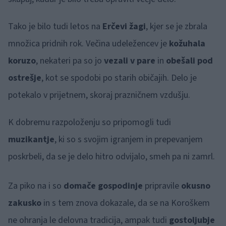
Tako je bilo tudi letos na
Erčevi žagi
, kjer se je zbrala
množica pridnih rok. Večina udeležencev je
kožuhala
koruzo
, nekateri pa so jo
vezali v pare
in
obešali pod
ostrešje
, kot se spodobi po starih običajih. Delo je
potekalo v prijetnem, skoraj prazničnem vzdušju.
K dobremu razpoloženju so pripomogli tudi
muzikantje
, ki so s svojim igranjem in prepevanjem
poskrbeli, da se je delo hitro odvijalo, smeh pa ni zamrl.
Za piko na i so
domače gospodinje
pripravile
okusno
zakusko
in s tem znova dokazale, da se na Koroškem
ne ohranja le delovna tradicija, ampak tudi
gostoljubje