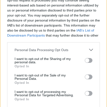
opt-out request is processed you may continue seeing
rasističnimi, diskriminatornimi ali nezakonitimi vsebinami bodo
interest-based ads based on personal information utilized by
odstranjeni.
Pravila komentiranja →
us or personal information disclosed to third parties prior to
your opt-out. You may separately opt-out of the further
disclosure of your personal information by third parties on the
Failed to fetch
IAB’s list of downstream participants. This information may
also be disclosed by us to third parties on the
IAB’s List of
Downstream Participants
that may further disclose it to other
third parties.
Občine:
Slovenj Gradec
Please note that this website/app uses one or more Google
Personal Data Processing Opt Outs
services and may gather and store information including but
Kategorije:
Novice
Novice
not limited to your visit or usage behaviour. You may click to
I want to opt-out of the Sharing of my
personal data.
grant or deny consent to Google and its third-party tags to
Opted In
use your data for below specified purposes in below Google
Slovenj Gradec
Erčeva žaga
Ključne besede:
consent section.
I want to opt-out of the Sale of my
jesen
ličkanje koruze
stari običaji
Personal Data.
Opted In
tomaška vas
I want to opt-out of processing my
Personal Data for Targeted Advertising.
Opted In