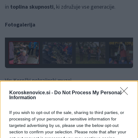
in
toplina skupnosti
, ki združuje vse generacije.
Fotogalerija
1 / 8
Vir: Koroški pokrajinski muzej
Koroskenovice.si -
Do Not Process My Personal
Information
If you wish to opt-out of the sale, sharing to third parties, or
processing of your personal or sensitive information for
Opozorilo:
Po 297. členu Kazenskega zakonika je
targeted advertising by us, please use the below opt-out
posameznik kazensko odgovoren za javno spodbujanje
section to confirm your selection. Please note that after your
sovraštva, nasilja ali nestrpnosti. Komentarji z žaljivimi,