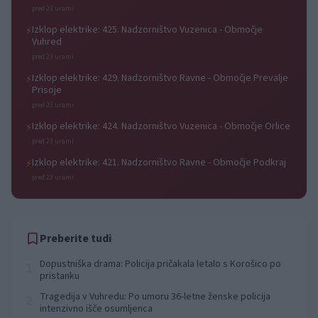
pred 23 urami
Izklop elektrike: 425. Nadzorništvo Vuzenica - Območje
⚡
Vuhred
pred 23 urami
Izklop elektrike: 429. Nadzorništvo Ravne - Območje Prevalje
⚡
Prisoje
pred 23 urami
Izklop elektrike: 424. Nadzorništvo Vuzenica - Območje Orlice
⚡
pred 23 urami
Izklop elektrike: 421. Nadzorništvo Ravne - Območje Podkraj
⚡
pred 23 urami
Preberite tudi
Dopustniška drama: Policija pričakala letalo s Korošico po
1
pristanku
Tragedija v Vuhredu: Po umoru 36-letne ženske policija
2
intenzivno išče osumljenca