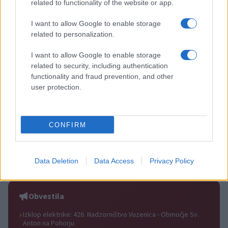
related to functionality of the website or app.
I want to allow Google to enable storage
related to personalization.
I want to allow Google to enable storage
related to security, including authentication
Plohe in nevihte bodo do
V Črni na Koroškem se začenja
functionality and fraud prevention, and other
večera zajele večji del države
jubilejni 70. Koroški turistični
user protection.
teden s kar 70 dogodki
CONFIRM
Koncert skupine Delta Riff na
Avgust v Kinu Kulturnega doma
Data Deletion
Data Access
Privacy Policy
Festivalu SHOTS prestavljen na
Slovenj Gradec: Filmske
jutri
premiere, napete zgodbe in
počitniški kino
Obvestila
Izklop elektrike: 426. Nadzorništvo Vuzenica - Območje Sv.
⚡
Anton na Pohorju