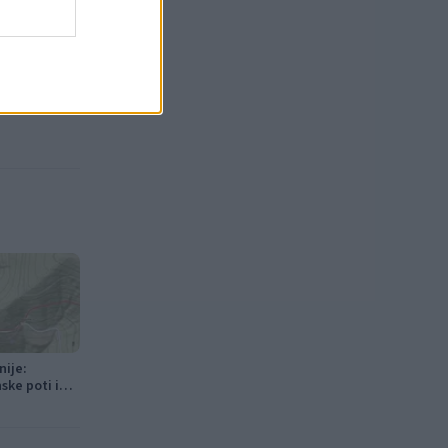
nije:
ske poti in
i kmetiji