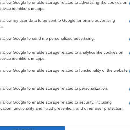
o allow Google to enable storage related to advertising like cookies on
evice identifiers in apps.
o allow my user data to be sent to Google for online advertising
s.
to allow Google to send me personalized advertising.
o allow Google to enable storage related to analytics like cookies on
evice identifiers in apps.
o allow Google to enable storage related to functionality of the website
k kazensko odgovoren za javno spodbujanje sovraštva, nasilja ali nestrpno
o allow Google to enable storage related to personalization.
nitimi vsebinami bodo odstranjeni.
Pravila komentiranja →
o allow Google to enable storage related to security, including
cation functionality and fraud prevention, and other user protection.