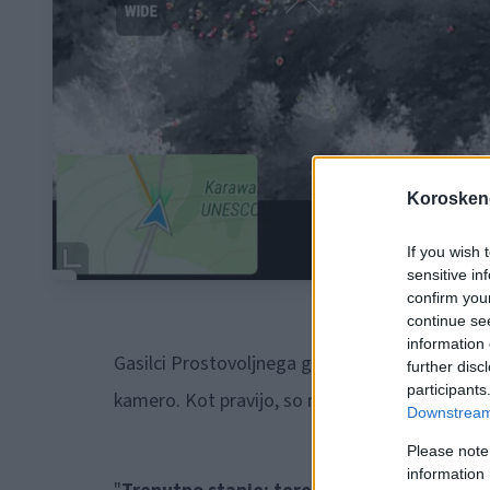
Koroskeno
If you wish 
sensitive in
confirm you
continue se
information 
Gasilci Prostovoljnega gasilskega društva Čr
further disc
participants
kamero. Kot pravijo, so našli nekaj žarišč, ki 
Downstream 
Please note
information 