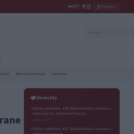
Prijava
☁️
18°C
zenica
Ribnica na Pohorju
Podvelka
Obvestila
Izklop elektrike: 426. Nadzorništvo Vuzenica -
⚡
Območje Sv. Anton na Pohorju
irane
pred 2 urami
Izklop elektrike: 425. Nadzorništvo Vuzenica -
⚡