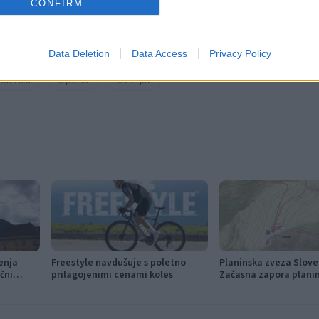
CONFIRM
Data Deletion
Data Access
Privacy Policy
 Mežica
požar
Žerjav
enja
Freestyle navdušuje s poletno
Planinska zveza Slove
ični
prilagojenimi cenami koles
Začasna zapora planin
prepoved parkiranja pr
Bukovnik