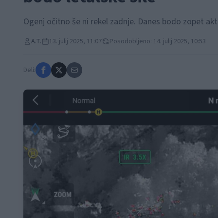
Ogenj očitno še ni rekel zadnje. Danes bodo zopet aktiv
A.T.
13. julij 2025, 11:07
Posodobljeno: 14. julij 2025, 10:53
Deli: