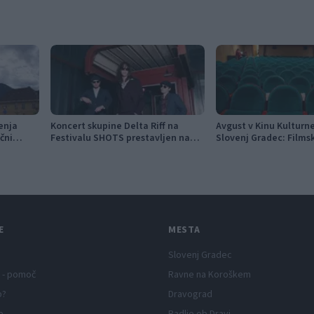
enja
Koncert skupine Delta Riff na
Avgust v Kinu Kultur
ični
Festivalu SHOTS prestavljen na
Slovenj Gradec: Films
jutri
napete zgodbe in poči
E
MESTA
Slovenj Gradec
 - pomoč
Ravne na Koroškem
p?
Dravograd