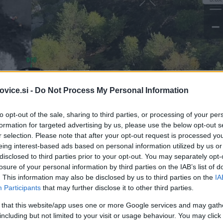
vice.si -
Do Not Process My Personal Information
to opt-out of the sale, sharing to third parties, or processing of your per
formation for targeted advertising by us, please use the below opt-out s
r selection. Please note that after your opt-out request is processed y
Foto: PGD Črn
eing interest-based ads based on personal information utilized by us or
disclosed to third parties prior to your opt-out. You may separately opt-
na na Koroškem so teren nad Žerjavom že pregledali s termo
losure of your personal information by third parties on the IAB’s list of
. This information may also be disclosed by us to third parties on the
IA
jih bodo tekom dneva morali budno spremljati.
Participants
that may further disclose it to other third parties.
 that this website/app uses one or more Google services and may gath
including but not limited to your visit or usage behaviour. You may click 