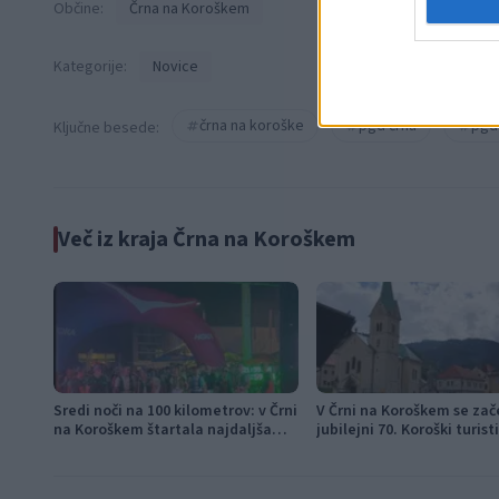
Občine:
Črna na Koroškem
Kategorije:
Novice
črna na koroške
pgd črna
pgd
Ključne besede:
Več iz kraja Črna na Koroškem
Sredi noči na 100 kilometrov: v Črni
V Črni na Koroškem se zač
na Koroškem štartala najdaljša
jubilejni 70. Koroški turist
preizkušnja K24 Ultra Traila
teden s kar 70 dogodki