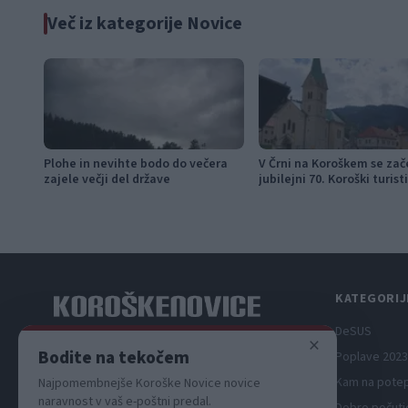
Več iz kategorije Novice
Plohe in nevihte bodo do večera
V Črni na Koroškem se zač
zajele večji del države
jubilejni 70. Koroški turist
teden s kar 70 dogodki
KATEGORIJ
DeSUS
×
Spletni medij koroških dogodkov.
Bodite na tekočem
Poplave 2023
Kam na pote
Najpomembnejše Koroške Novice novice
naravnost v vaš e-poštni predal.