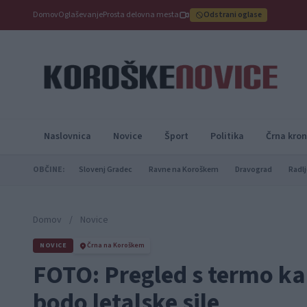
Domov
Oglaševanje
Prosta delovna mesta
Odstrani oglase
Naslovnica
Novice
Šport
Politika
Črna kron
OBČINE:
Slovenj Gradec
Ravne na Koroškem
Dravograd
Radlj
Domov
/
Novice
NOVICE
Črna na Koroškem
FOTO: Pregled s termo ka
bodo letalske sile