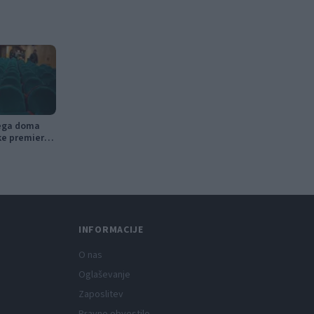
nega doma
ke premiere,
tniški kino
INFORMACIJE
O nas
Oglaševanje
Zaposlitev