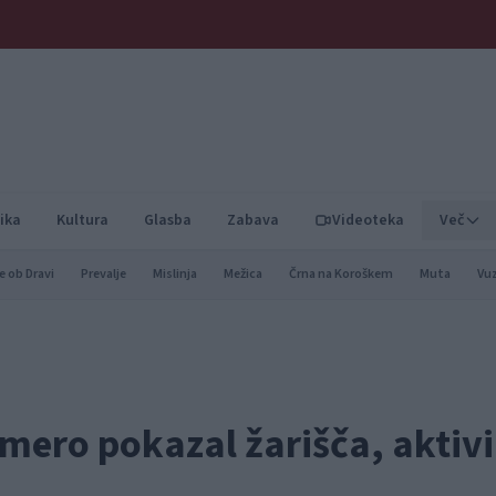
ika
Kultura
Glasba
Zabava
Videoteka
Več
e ob Dravi
Prevalje
Mislinja
Mežica
Črna na Koroškem
Muta
Vu
mero pokazal žarišča, aktiv