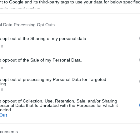
izijsko kamero. Vidnih je še veliko posameznih žarišč,
 to Google and its third-party tags to use your data for below specifi
ogle consent section.
t ni. Verjetno se bo stanje tekom dneva poslabšalo
," so
l Data Processing Opt Outs
 pomagal pri nadzoru situacije
, sami pa se že odpravljajo n
o opt-out of the Sharing of my personal data.
In
o opt-out of the Sale of my Personal Data.
 sile z nekaj odmeti vode. Na požarišče pa se odpravlj
In
 da razbijemo in zalijemo posamezne žareče točke
," so do
to opt-out of processing my Personal Data for Targeted
ing.
In
o opt-out of Collection, Use, Retention, Sale, and/or Sharing
ersonal Data that Is Unrelated with the Purposes for which it
Preizk
lected.
Out
consents