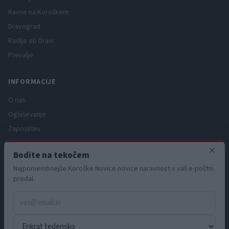
Ravne na Koroškem
Dravograd
Radlje ob Dravi
Prevalje
INFORMACIJE
O nas
Oglaševanje
Zaposlitev
Pravno obvestilo
×
Bodite na tekočem
Zasebnost in piškotki
Najpomembnejše Koroške Novice novice naravnost v vaš e-poštni
Storitve
predal.
Naročnine
Pogoji uporabe
Pravila volilne kampanje