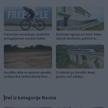
Freestyle navdušuje s poletno
Kovinska ograja po meri: kako
prilagojenimi cenami koles
izbrati material, polnilo in
izvedbo
Koroške reke so opazno upadle,
Z vlakom po Koroški: Manj
zadnja dva tedna skoraj brez
gneče, več udobja
dežja
Več iz kategorije Novice