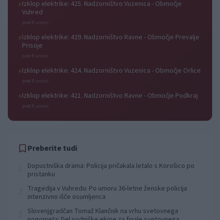
Izklop elektrike: 425. Nadzorništvo Vuzenica - Območje
⚡
Vuhred
pred 8 urami
Izklop elektrike: 429. Nadzorništvo Ravne - Območje Prevalje
⚡
Prisoje
pred 8 urami
Izklop elektrike: 424. Nadzorništvo Vuzenica - Območje Orlice
⚡
pred 8 urami
Izklop elektrike: 421. Nadzorništvo Ravne - Območje Podkraj
⚡
pred 8 urami
Preberite tudi
Dopustniška drama: Policija pričakala letalo s Korošico po
1
pristanku
Tragedija v Vuhredu: Po umoru 36-letne ženske policija
2
intenzivno išče osumljenca
Slovenjgradčan Tomaž Klančnik na vrhu svetovnega
3
nogometa: Del sodniške ekipe za finale svetovnega