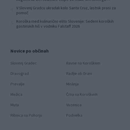
prvenstva
V Slovenj Gradcu ukradali kolo Santa Cruz, lastnik prosi za
4
pomoč
Koroška med kulinarično elito Slovenije: Sedem koroških
5
gostinskih hiš v vodniku Falstaff 2026
Novice po občinah
Slovenj Gradec
Ravne na Koroškem
Dravograd
Radlje ob Dravi
Prevalje
Mislinja
Mežica
Črna na Koroškem
Muta
Vuzenica
Ribnica na Pohorju
Podvelka