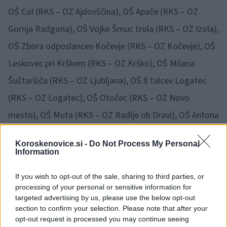
OŠ Col (RKS – OZ Ajdovščina), OŠ Apače (RKS – OZ
Gornja Radgona), OŠ Vojke Šmuc Izola (RKS – OZ Izola),
OŠ Zbora odposlancev Kočevje (RKS – OZ Kočevje), OŠ
Leskovec pri Krškem (RKS – OZ Krško), OŠ Milana
Šuštaršiča (RKS – OZ Ljubljana), OŠ 8 talcev Logatec
(RKS – OZ Logatec), OŠ Otočec (RKS – OZ Novo
mesto), OŠ Muta (RKS – OZ Radlje ob Dravi), OŠ Antona
Tomaža Linharta Radovljica (RKS – OZ Radovljica), OŠ
Koroskenovice.si -
Do Not Process My Personal
Pohorskega odreda Slovenska Bistrica (RKS – OZ
Information
Slovenska Bistrica), OŠ Ivana Kavčiča Izlake (RKS – OZ
If you wish to opt-out of the sale, sharing to third parties, or
Zagorje ob Savi) in lanskoletni zmagovalci, OŠ
processing of your personal or sensitive information for
targeted advertising by us, please use the below opt-out
Šempeter v Savinjski dolini (RKS – OZ Žalec).
section to confirm your selection. Please note that after your
opt-out request is processed you may continue seeing