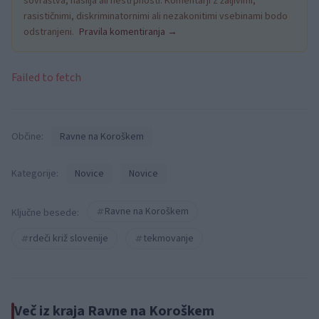
sovraštva, nasilja ali nestrpnosti. Komentarji z žaljivimi,
rasističnimi, diskriminatornimi ali nezakonitimi vsebinami bodo
odstranjeni.
Pravila komentiranja →
Failed to fetch
Občine:
Ravne na Koroškem
Kategorije:
Novice
Novice
Ravne na Koroškem
Ključne besede:
rdeči križ slovenije
tekmovanje
Več iz kraja Ravne na Koroškem