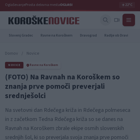
Oglaševanje
Prosta delovna mesta
OGLASI
☀️
22°C
Slovenj Gradec
Ravne na Koroškem
Dravograd
Radlje ob Dravi
Pr
Domov
/
Novice
NOVICE
Ravne na Koroškem
(FOTO) Na Ravnah na Koroškem so
znanja prve pomoči preverjali
srednješolci
Na svetovni dan Rdečega križa in Rdečega polmeseca
in z začetkom Tedna Rdečega križa so se danes na
Ravnah na Koroškem zbrale ekipe osmih slovenskih
srednjih šol, ki so preverjala svoja znanja prve pomoči