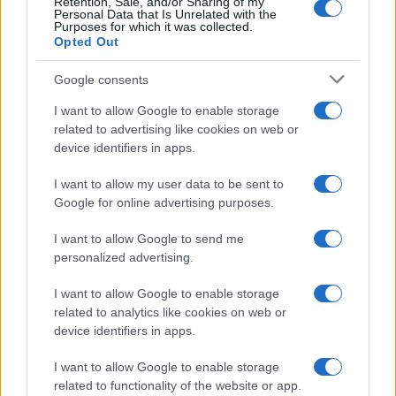
Retention, Sale, and/or Sharing of my
Personal Data that Is Unrelated with the
Purposes for which it was collected.
Opted Out
Google consents
"
Naj se še enkrat zahvalimo vsem sodelujočim –
I want to allow Google to enable storage
številnim prostovoljcem, ki skrbijo za nemoten potek
related to advertising like cookies on web or
device identifiers in apps.
in izvedbo državnih preverjanj, maskerjem in
I want to allow my user data to be sent to
ocenjevalcem, številnim imitatorjem poškodb, Občini
Google for online advertising purposes.
Ravne na Koroškem, Srednji šoli Ravne na Koroškem in
I want to allow Google to send me
Gimnaziji Ravne na Koroškem, Zvezi tabornikov
personalized advertising.
Slovenije, Upravi RS za zaščito in reševanje, izpostavi
I want to allow Google to enable storage
Slovenj Gradec, RKS – OZ Ravne na Koroškem in
related to analytics like cookies on web or
device identifiers in apps.
sosednjim območnim združenjem
," so zapisali na
I want to allow Google to enable storage
Rdečem križu Slovenije.
related to functionality of the website or app.