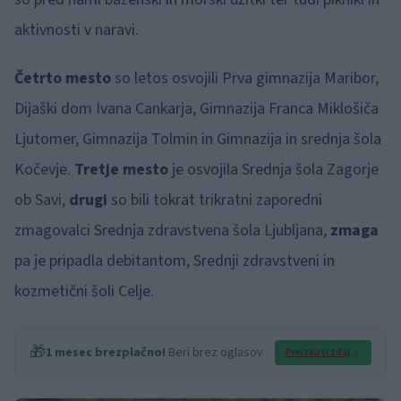
aktivnosti v naravi.
Četrto mesto
so letos osvojili Prva gimnazija Maribor,
Dijaški dom Ivana Cankarja, Gimnazija Franca Miklošiča
Ljutomer, Gimnazija Tolmin in Gimnazija in srednja šola
Kočevje.
Tretje mesto
je osvojila Srednja šola Zagorje
ob Savi,
drugi
so bili tokrat trikratni zaporedni
zmagovalci Srednja zdravstvena šola Ljubljana,
zmaga
pa je pripadla debitantom, Srednji zdravstveni in
kozmetični šoli Celje.
🎁
1 mesec brezplačno!
Beri brez oglasov
Preizkusi zdaj