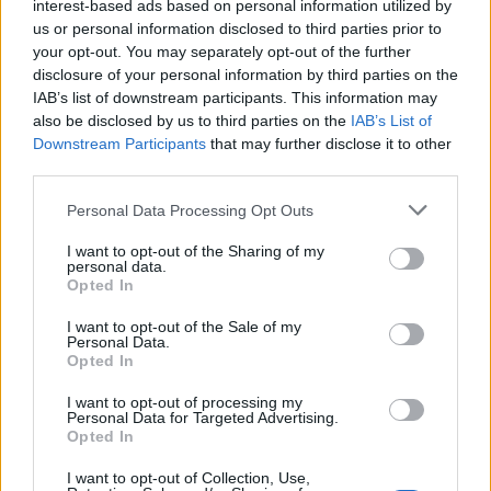
Osnovnošolce ob 9.30 uri najprej čaka teoretični
interest-based ads based on personal information utilized by
us or personal information disclosed to third parties prior to
preizkus znanja, na deloviščih pa bodo svoja
your opt-out. You may separately opt-out of the further
praktična znanja prve pomoči preverjali med 10.30
disclosure of your personal information by third parties on the
IAB’s list of downstream participants. This information may
in 14. uro. Pet delovnih mestih se nahaja na
also be disclosed by us to third parties on the
IAB’s List of
Downstream Participants
that may further disclose it to other
kolesarskem poligonu pod smučiščem Poseka, ob
third parties.
Letnem bazenu Ravne na Koroškem, v Parku Ravne
Please note that this website/app uses one or more Google
Personal Data Processing Opt Outs
na Koroškem in pri Trampolin parku Poseka.
services and may gather and store information including but
not limited to your visit or usage behaviour. You may click to
I want to opt-out of the Sharing of my
personal data.
grant or deny consent to Google and its third-party tags to
Opted In
use your data for below specified purposes in below Google
consent section.
I want to opt-out of the Sale of my
Personal Data.
Opted In
I want to opt-out of processing my
Personal Data for Targeted Advertising.
Opted In
I want to opt-out of Collection, Use,