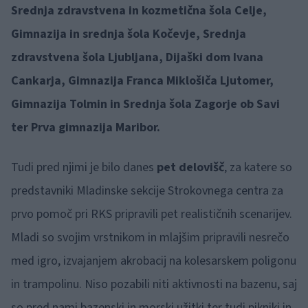
Srednja zdravstvena in kozmetična šola Celje,
Gimnazija in srednja šola Kočevje, Srednja
zdravstvena šola Ljubljana, Dijaški dom Ivana
Cankarja, Gimnazija Franca Miklošiča Ljutomer,
Gimnazija Tolmin in Srednja šola Zagorje ob Savi
ter Prva gimnazija Maribor.
Tudi pred njimi je bilo danes
pet delovišč
, za katere so
predstavniki Mladinske sekcije Strokovnega centra za
prvo pomoč pri RKS pripravili pet realističnih scenarijev.
Mladi so svojim vrstnikom in mlajšim pripravili nesrečo
med igro, izvajanjem akrobacij na kolesarskem poligonu
in trampolinu. Niso pozabili niti aktivnosti na bazenu, saj
so pred nami bazenski in morski užitki ter tudi pikniki in