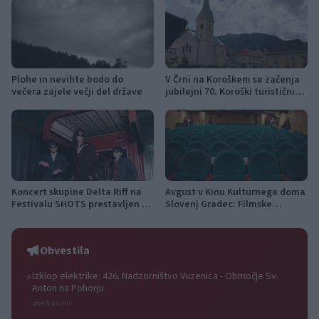
Plohe in nevihte bodo do
V Črni na Koroškem se začenja
večera zajele večji del države
jubilejni 70. Koroški turistični
teden s kar 70 dogodki
Koncert skupine Delta Riff na
Avgust v Kinu Kulturnega doma
Festivalu SHOTS prestavljen na
Slovenj Gradec: Filmske
jutri
premiere, napete zgodbe in
počitniški kino
Obvestila
Izklop elektrike: 426. Nadzorništvo Vuzenica - Območje Sv.
⚡
Anton na Pohorju
pred 8 urami