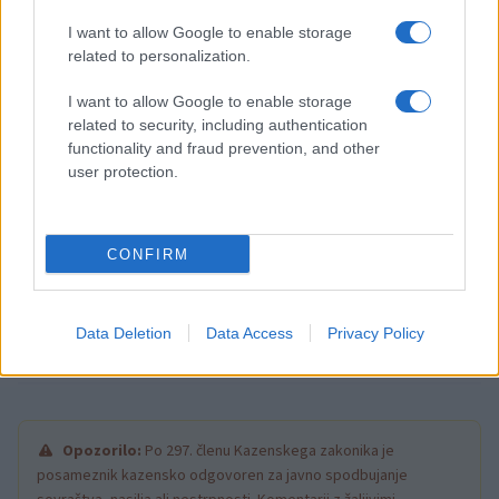
Vabljeni, da se jim jutri pridružite na Ravnah na
I want to allow Google to enable storage
related to personalization.
Koroškem ter se na lastne oči prepričate, kako tudi
osnovnošolci obvladajo prvo pomoč.
I want to allow Google to enable storage
1 / 27
related to security, including authentication
functionality and fraud prevention, and other
user protection.
CONFIRM
Vir: RK Slovenije
Data Deletion
Data Access
Privacy Policy
Opozorilo:
Po 297. členu Kazenskega zakonika je
posameznik kazensko odgovoren za javno spodbujanje