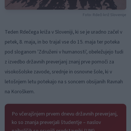
Foto: Rdeči križ Slovenije
Teden Rdečega križa v Sloveniji, ki se je uradno začel v
petek, 8. maja, in bo trajal vse do 15. maja ter poteka
pod sloganom 'Združeni v humanosti', obeležujejo tudi
z izvedbo državnih preverjanj znanj prve pomoči za
visokošolske zavode, srednje in osnovne šole, ki v
letošnjem letu potekajo na s soncem obsijanih Ravnah
na Koroškem.
Po včerajšnjem prvem dnevu državnih preverjanj,
ko so znanja preverjali študentje – naslov
najboljših so osvojili predstavniki (UM)