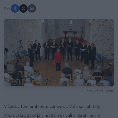
Deli:
Foto: Franci Kotnik
V čudovitem ambientu cerkve sv. Vida so ljubitelji
zborovskega petja v nedeljo uživali v ubrani pesmi