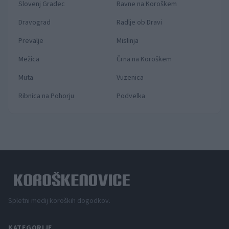
Slovenj Gradec
Ravne na Koroškem
Dravograd
Radlje ob Dravi
Prevalje
Mislinja
Mežica
Črna na Koroškem
Muta
Vuzenica
Ribnica na Pohorju
Podvelka
Spletni medij koroških dogodkov.
KATEGORIJE