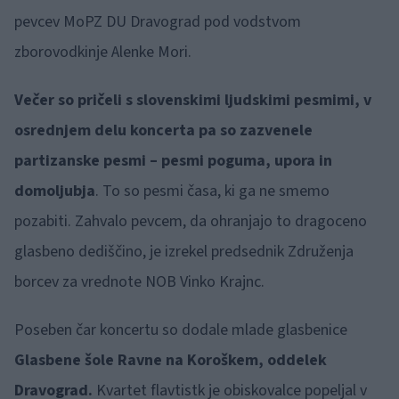
pevcev MoPZ DU Dravograd pod vodstvom
zborovodkinje Alenke Mori.
Večer so pričeli s slovenskimi ljudskimi pesmimi, v
osrednjem delu koncerta pa so zazvenele
partizanske pesmi – pesmi poguma, upora in
domoljubja
. To so pesmi časa, ki ga ne smemo
pozabiti. Zahvalo pevcem, da ohranjajo to dragoceno
glasbeno dediščino, je izrekel predsednik Združenja
borcev za vrednote NOB Vinko Krajnc.
Poseben čar koncertu so dodale mlade glasbenice
Glasbene šole Ravne na Koroškem, oddelek
Dravograd.
Kvartet flavtistk je obiskovalce popeljal v