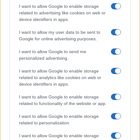
I want to allow Google to enable storage
Kategorije:
Novice
Novice
related to advertising like cookies on web or
device identifiers in apps.
Dravograd
koncert
Ključne besede:
I want to allow my user data to be sent to
mopz du dravograd
Google for online advertising purposes.
I want to allow Google to send me
personalized advertising.
Več iz kraja Dravograd
I want to allow Google to enable storage
related to analytics like cookies on web or
device identifiers in apps.
I want to allow Google to enable storage
related to functionality of the website or app.
I want to allow Google to enable storage
Koroška slavi državne prvake v
Freestyle navdušuje s poletno
related to personalization.
košarki 3x3: V Dravogradu
prilagojenimi cenami koles
pripravljajo sprejem
košarkarjev
I want to allow Google to enable storage