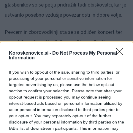
glasbenikov so se petju pridružili tudi obiskovalci, kar je
ustvarilo posebno vzdušje povezanosti in dobre volje.
Pevcem in zborovodkinji sta se za odličen koncert ter
za sodelovanje na številnih prireditvah v Društvu
upokojencev in občini Dravograd zahvalila
predsednik
Koroskenovice.si -
Do Not Process My Personal
Information
DU Dravograd Željko Kljajić in podžupan
Robert Plimon.
If you wish to opt-out of the sale, sharing to third parties, or
processing of your personal or sensitive information for
targeted advertising by us, please use the below opt-out
Program koncerta je z besedo povezovala Kristina
section to confirm your selection. Please note that after your
opt-out request is processed you may continue seeing
Ločičnik.
1 / 8
interest-based ads based on personal information utilized by
us or personal information disclosed to third parties prior to
your opt-out. You may separately opt-out of the further
disclosure of your personal information by third parties on the
IAB’s list of downstream participants. This information may