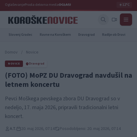
Oglaševanje
Prosta delovna mesta
OGLASI
☀️
12°C
Slovenj Gradec
Ravne na Koroškem
Dravograd
Radlje ob Dravi
Pr
Domov
/
Novice
NOVICE
Dravograd
(FOTO) MoPZ DU Dravograd navdušil na
letnem koncertu
Pevci Moškega pevskega zbora DU Dravograd so v
nedeljo, 17. maja 2026, pripravili tradicionalni letni
koncert.
A.T.
20. maj 2026, 07:14
Posodobljeno: 20. maj 2026, 07:14