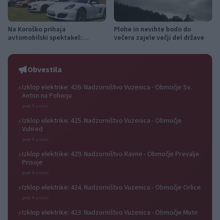
Na Koroško prihaja
Plohe in nevihte bodo do
avtomobilski spektakel:
večera zajele večji del države
Rohnenje motorjev, dvoboji na
progah in atraktivni Car Meet
Obvestila
Izklop elektrike: 426. Nadzorništvo Vuzenica - Območje Sv.
⚡
Anton na Pohorju
pred 4 urami
Izklop elektrike: 425. Nadzorništvo Vuzenica - Območje
⚡
Vuhred
pred 4 urami
Izklop elektrike: 429. Nadzorništvo Ravne - Območje Prevalje
⚡
Prisoje
pred 4 urami
Izklop elektrike: 424. Nadzorništvo Vuzenica - Območje Orlice
⚡
pred 4 urami
Izklop elektrike: 423. Nadzorništvo Vuzenica - Območje Mute
⚡