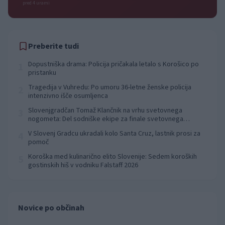
pred 4 urami
Preberite tudi
Dopustniška drama: Policija pričakala letalo s Korošico po
1
pristanku
Tragedija v Vuhredu: Po umoru 36-letne ženske policija
2
intenzivno išče osumljenca
Slovenjgradčan Tomaž Klančnik na vrhu svetovnega
3
nogometa: Del sodniške ekipe za finale svetovnega
prvenstva
V Slovenj Gradcu ukradali kolo Santa Cruz, lastnik prosi za
4
pomoč
Koroška med kulinarično elito Slovenije: Sedem koroških
5
gostinskih hiš v vodniku Falstaff 2026
Novice po občinah