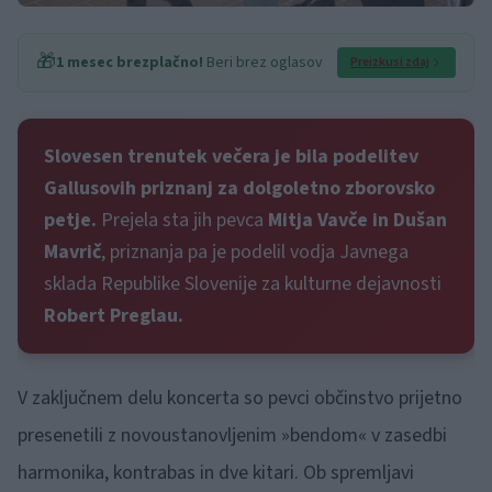
🎁
1 mesec brezplačno!
Beri brez oglasov
Preizkusi zdaj
Slovesen trenutek večera je bila podelitev
Gallusovih priznanj za dolgoletno zborovsko
petje.
Prejela sta jih pevca
Mitja Vavče in Dušan
Mavrič
, priznanja pa je podelil vodja Javnega
sklada Republike Slovenije za kulturne dejavnosti
Robert Preglau.
V zaključnem delu koncerta so pevci občinstvo prijetno
presenetili z novoustanovljenim »bendom« v zasedbi
harmonika, kontrabas in dve kitari. Ob spremljavi