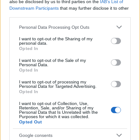
also be disclosed by us to third parties on the
IAB’s List of
Downstream Participants
that may further disclose it to other
third parties.
Vir: Kristina Ločičnik in Robert Preglau
Please note that this website/app uses one or more Google
Personal Data Processing Opt Outs
services and may gather and store information including but
not limited to your visit or usage behaviour. You may click to
I want to opt-out of the Sharing of my
personal data.
grant or deny consent to Google and its third-party tags to
Opted In
use your data for below specified purposes in below Google
consent section.
I want to opt-out of the Sale of my
Opozorilo:
Po 297. členu Kazenskega zakonika je
Personal Data.
posameznik kazensko odgovoren za javno spodbujanje
Opted In
sovraštva, nasilja ali nestrpnosti. Komentarji z žaljivimi,
rasističnimi, diskriminatornimi ali nezakonitimi vsebinami bodo
I want to opt-out of processing my
Personal Data for Targeted Advertising.
odstranjeni.
Pravila komentiranja →
Opted In
I want to opt-out of Collection, Use,
Failed to fetch
Retention, Sale, and/or Sharing of my
Personal Data that Is Unrelated with the
Purposes for which it was collected.
Opted Out
Občine:
Dravograd
Google consents