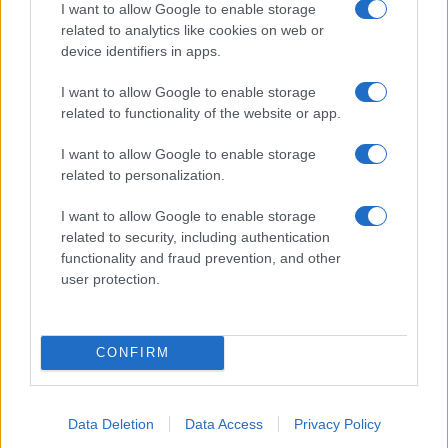
I want to allow Google to enable storage
related to analytics like cookies on web or
device identifiers in apps.
I want to allow Google to enable storage
(VIDEO) Skupina iTAK
Jutro, ki ga Koroška ne bo nikoli
related to functionality of the website or app.
predstavlja poletno uspešnico
pozabila: Tri leta od uničujoče
»Srnica«
ujme
I want to allow Google to enable storage
related to personalization.
Več iz kategorije Novice
I want to allow Google to enable storage
related to security, including authentication
functionality and fraud prevention, and other
user protection.
CONFIRM
V torek ob nespremenjenih
Na Koroško prihaja
dajatvah občutna pocenitev
avtomobilski spektakel:
goriv
Rohnenje motorjev, dvoboji na
progah in atraktivni Car Meet
Data Deletion
Data Access
Privacy Policy