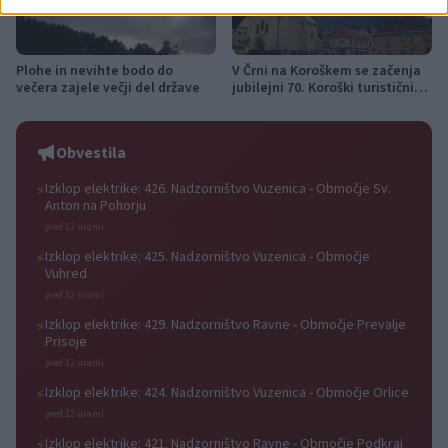
Plohe in nevihte bodo do
V Črni na Koroškem se začenja
večera zajele večji del države
jubilejni 70. Koroški turistični
teden s kar 70 dogodki
Obvestila
Izklop elektrike: 426. Nadzorništvo Vuzenica - Območje Sv.
⚡
Anton na Pohorju
pred 12 urami
Izklop elektrike: 425. Nadzorništvo Vuzenica - Območje
⚡
Vuhred
pred 12 urami
Izklop elektrike: 429. Nadzorništvo Ravne - Območje Prevalje
⚡
Prisoje
pred 12 urami
Izklop elektrike: 424. Nadzorništvo Vuzenica - Območje Orlice
⚡
pred 12 urami
Izklop elektrike: 421. Nadzorništvo Ravne - Območje Podkraj
⚡