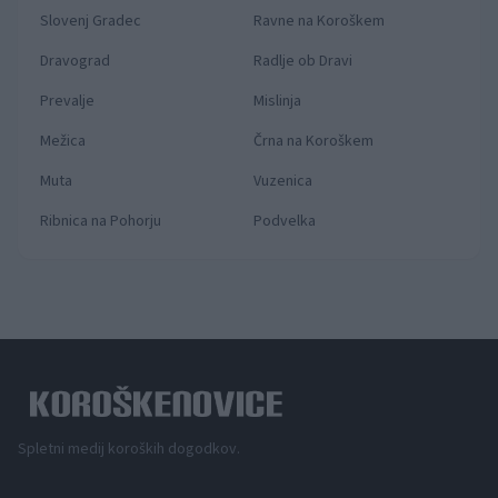
Slovenj Gradec
Ravne na Koroškem
Dravograd
Radlje ob Dravi
Prevalje
Mislinja
Mežica
Črna na Koroškem
Muta
Vuzenica
Ribnica na Pohorju
Podvelka
Spletni medij koroških dogodkov.