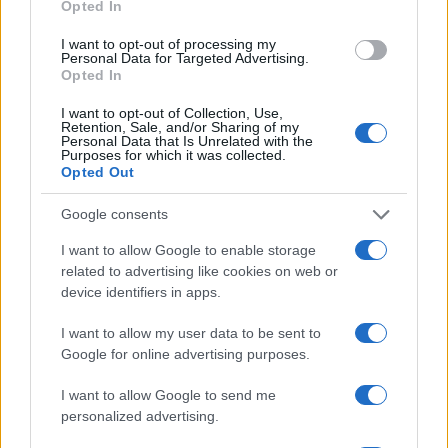
Failed to fetch
Opted In
I want to opt-out of processing my
Personal Data for Targeted Advertising.
Opted In
Občine:
Muta
I want to opt-out of Collection, Use,
Retention, Sale, and/or Sharing of my
Kategorije:
Novice
Personal Data that Is Unrelated with the
Purposes for which it was collected.
Opted Out
Google consents
Več iz kraja Muta
I want to allow Google to enable storage
related to advertising like cookies on web or
device identifiers in apps.
I want to allow my user data to be sent to
Google for online advertising purposes.
Freestyle navdušuje s poletno
Pol stoletja glasbe na tromeji:
I want to allow Google to send me
prilagojenimi cenami koles
Graška Gora obeležuje 50.
personalized advertising.
jubilejni festival narodno-
zabavne glasbe