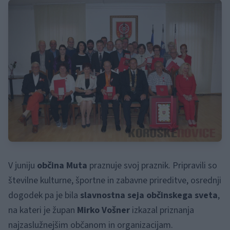
V juniju
občina Muta
praznuje svoj praznik. Pripravili so
številne kulturne, športne in zabavne prireditve, osrednji
dogodek pa je bila
slavnostna seja občinskega sveta
,
na kateri je župan
Mirko Vošner
izkazal priznanja
najzaslužnejšim občanom in organizacijam.