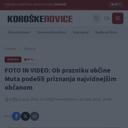
Oglaševanje
Prosta delovna mesta
OGLASI
☁️
26°C
Slovenj Gradec
Ravne na Koroškem
Dravograd
Radlje ob Dravi
Pr
Domov
/
Novice
NOVICE
Muta
FOTO IN VIDEO: Ob prazniku občine
Muta podelili priznanja najvidnejšim
občanom
U.
18. junij 2018, 12:16
Posodobljeno: 20. junij 2018, 16:09
Deli: