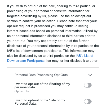
občinske uprave in občinskega sveta v iztekajočem se
If you wish to opt-out of the sale, sharing to third parties, or
mandatu. Ponosen je na dosedanji razvoj kraja ter na
processing of your personal or sensitive information for
dejstvo, da je občini uspelo premostiti vse ovire, ki so ji
targeted advertising by us, please use the below opt-out
section to confirm your selection. Please note that after your
stale na poti. Prihodnost Mute vidi župan v mladih, zato
opt-out request is processed you may continue seeing
si je kot cilj zadal ustvariti pogoje, ki bodo mladim
interest-based ads based on personal information utilized by
omogočali ostati na Muti in tu graditi življenje. [gallery
us or personal information disclosed to third parties prior to
your opt-out. You may separately opt-out of the further
ids="34327,34326,34325,34324,34323,34322,34316,34317
disclosure of your personal information by third parties on the
IAB’s list of downstream participants. This information may
also be disclosed by us to third parties on the
IAB’s List of
Downstream Participants
that may further disclose it to other
third parties.
Opozorilo:
Po 297. členu Kazenskega zakonika je
Please note that this website/app uses one or more Google
Personal Data Processing Opt Outs
posameznik kazensko odgovoren za javno spodbujanje
services and may gather and store information including but
sovraštva, nasilja ali nestrpnosti. Komentarji z žaljivimi,
not limited to your visit or usage behaviour. You may click to
I want to opt-out of the Sharing of my
rasističnimi, diskriminatornimi ali nezakonitimi vsebinami bodo
personal data.
grant or deny consent to Google and its third-party tags to
odstranjeni.
Pravila komentiranja →
Opted In
use your data for below specified purposes in below Google
consent section.
I want to opt-out of the Sale of my
Personal Data.