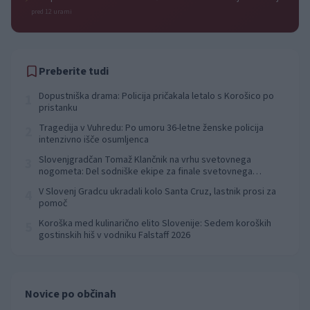
pred 12 urami
Preberite tudi
Dopustniška drama: Policija pričakala letalo s Korošico po
1
pristanku
Tragedija v Vuhredu: Po umoru 36-letne ženske policija
2
intenzivno išče osumljenca
Slovenjgradčan Tomaž Klančnik na vrhu svetovnega
3
nogometa: Del sodniške ekipe za finale svetovnega
prvenstva
V Slovenj Gradcu ukradali kolo Santa Cruz, lastnik prosi za
4
pomoč
Koroška med kulinarično elito Slovenije: Sedem koroških
5
gostinskih hiš v vodniku Falstaff 2026
Novice po občinah