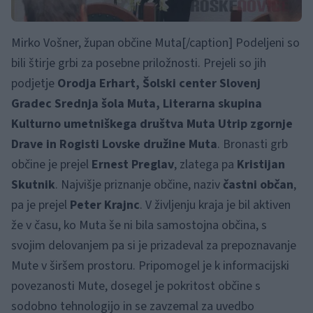
Mirko Vošner, župan občine Muta[/caption] Podeljeni so
bili štirje grbi za posebne priložnosti. Prejeli so jih
podjetje
Orodja Erhart, Šolski center Slovenj
Gradec Srednja šola Muta, Literarna skupina
Kulturno umetniškega društva Muta Utrip zgornje
Drave in Rogisti Lovske družine Muta
. Bronasti grb
občine je prejel
Ernest Preglav
, zlatega pa
Kristijan
Skutnik
. Najvišje priznanje občine, naziv
častni občan
,
pa je prejel
Peter Krajnc
. V življenju kraja je bil aktiven
že v času, ko Muta še ni bila samostojna občina, s
svojim delovanjem pa si je prizadeval za prepoznavanje
Mute v širšem prostoru. Pripomogel je k informacijski
povezanosti Mute, dosegel je pokritost občine s
sodobno tehnologijo in se zavzemal za uvedbo