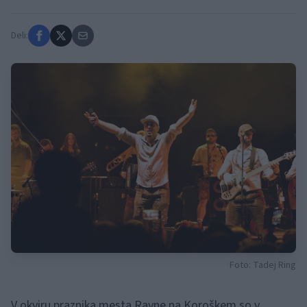
Deli:
Foto: Tadej Ring
V okviru praznika mesta Ravne na Koroškem so v