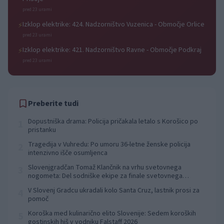
pred 23 urami
Izklop elektrike: 424. Nadzorništvo Vuzenica - Območje Orlice
⚡
pred 23 urami
Izklop elektrike: 421. Nadzorništvo Ravne - Območje Podkraj
⚡
pred 23 urami
Preberite tudi
Dopustniška drama: Policija pričakala letalo s Korošico po
1
pristanku
Tragedija v Vuhredu: Po umoru 36-letne ženske policija
2
intenzivno išče osumljenca
Slovenjgradčan Tomaž Klančnik na vrhu svetovnega
3
nogometa: Del sodniške ekipe za finale svetovnega
prvenstva
V Slovenj Gradcu ukradali kolo Santa Cruz, lastnik prosi za
4
pomoč
Koroška med kulinarično elito Slovenije: Sedem koroških
5
gostinskih hiš v vodniku Falstaff 2026