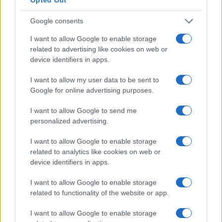
Google consents
Freestyle navdušuje s poletno
Kovinska ograja po meri: kako
prilagojenimi cenami koles
izbrati material, polnilo in
I want to allow Google to enable storage
izvedbo
related to advertising like cookies on web or
device identifiers in apps.
I want to allow my user data to be sent to
Google for online advertising purposes.
Koroške reke so opazno upadle,
Z vlakom po Koroški: Manj
zadnja dva tedna skoraj brez
gneče, več udobja
I want to allow Google to send me
dežja
personalized advertising.
I want to allow Google to enable storage
Več iz kategorije Novice
related to analytics like cookies on web or
device identifiers in apps.
I want to allow Google to enable storage
related to functionality of the website or app.
I want to allow Google to enable storage