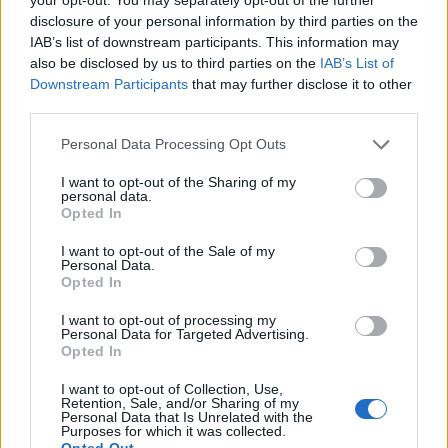
disclosure of your personal information by third parties on the
IAB’s list of downstream participants. This information may
Občine:
Ravne na Koroškem
also be disclosed by us to third parties on the
IAB’s List of
Downstream Participants
that may further disclose it to other
third parties.
Kategorije:
Novice
Novice
Please note that this website/app uses one or more Google
Personal Data Processing Opt Outs
services and may gather and store information including but
družba
fehtarji
glasba
Ključne besede:
not limited to your visit or usage behaviour. You may click to
I want to opt-out of the Sharing of my
personal data.
havana
praznik mesta ravne
Ravne
grant or deny consent to Google and its third-party tags to
Opted In
use your data for below specified purposes in below Google
zabava
žur
consent section.
I want to opt-out of the Sale of my
Personal Data.
Opted In
I want to opt-out of processing my
Personal Data for Targeted Advertising.
Več iz kraja Ravne na Koroškem
Opted In
I want to opt-out of Collection, Use,
Retention, Sale, and/or Sharing of my
Personal Data that Is Unrelated with the
Purposes for which it was collected.
Opted Out