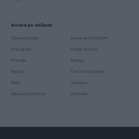
Novice po občinah
Slovenj Gradec
Ravne na Koroškem
Dravograd
Radlje ob Dravi
Prevalje
Mislinja
Mežica
Črna na Koroškem
Muta
Vuzenica
Ribnica na Pohorju
Podvelka