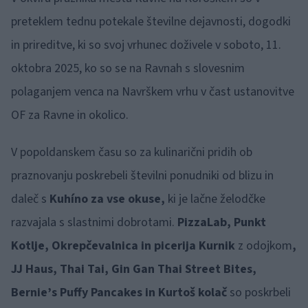
preteklem tednu potekale številne dejavnosti, dogodki
in prireditve, ki so svoj vrhunec doživele v soboto, 11.
oktobra 2025, ko so se na Ravnah s slovesnim
polaganjem venca na Navrškem vrhu v čast ustanovitve
OF za Ravne in okolico.
V popoldanskem času so za kulinarični pridih ob
praznovanju poskrebeli številni ponudniki od blizu in
daleč s
Kuhíno za vse okuse,
ki je lačne želodčke
razvajala s slastnimi dobrotami.
PizzaLab, Punkt
Kotlje, Okrepčevalnica in picerija Kurnik
z odojkom
,
JJ Haus, Thai Tai, Gin Gan Thai Street Bites,
Bernie’s Puffy Pancakes in Kurtoš kolač
so poskrbeli