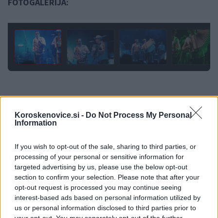
FOTOGALERIJA:
1 / 42
Koroskenovice.si -
Do Not Process My Personal
Information
Opozorilo:
Po 297. členu Kazenskega zakonika je
posameznik kazensko odgovoren za javno spodbujanje
If you wish to opt-out of the sale, sharing to third parties, or
sovraštva, nasilja ali nestrpnosti. Komentarji z žaljivimi,
processing of your personal or sensitive information for
rasističnimi, diskriminatornimi ali nezakonitimi vsebinami bodo
targeted advertising by us, please use the below opt-out
odstranjeni.
Pravila komentiranja →
section to confirm your selection. Please note that after your
opt-out request is processed you may continue seeing
interest-based ads based on personal information utilized by
Failed to fetch
us or personal information disclosed to third parties prior to
your opt-out. You may separately opt-out of the further