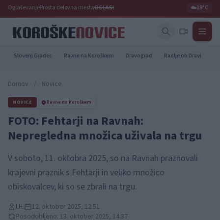
Oglaševanje
Prosta delovna mesta
OGLASI
☁️
19°C
Slovenj Gradec
Ravne na Koroškem
Dravograd
Radlje ob Dravi
Pr
Domov
/
Novice
NOVICE
Ravne na Koroškem
FOTO: Fehtarji na Ravnah:
Nepregledna množica uživala na trgu
V soboto, 11. oktobra 2025, so na Ravnah praznovali
krajevni praznik s Fehtarji in veliko množico
obiskovalcev, ki so se zbrali na trgu.
I.H.
12. oktober 2025, 12:51
Posodobljeno: 13. oktober 2025, 14:37