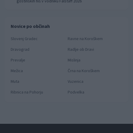
gostinskih hiš v vodniku Falstaff 2026
Novice po občinah
Slovenj Gradec
Ravne na Koroškem
Dravograd
Radlje ob Dravi
Prevalje
Mislinja
Mežica
Črna na Koroškem
Muta
Vuzenica
Ribnica na Pohorju
Podvelka