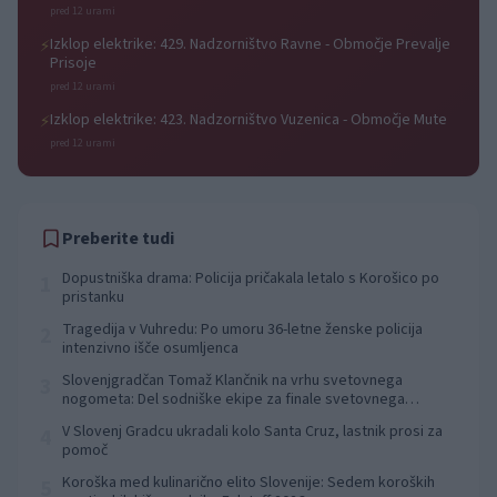
pred 12 urami
Izklop elektrike: 429. Nadzorništvo Ravne - Območje Prevalje
⚡
Prisoje
pred 12 urami
Izklop elektrike: 423. Nadzorništvo Vuzenica - Območje Mute
⚡
pred 12 urami
Preberite tudi
Dopustniška drama: Policija pričakala letalo s Korošico po
1
pristanku
Tragedija v Vuhredu: Po umoru 36-letne ženske policija
2
intenzivno išče osumljenca
Slovenjgradčan Tomaž Klančnik na vrhu svetovnega
3
nogometa: Del sodniške ekipe za finale svetovnega
prvenstva
V Slovenj Gradcu ukradali kolo Santa Cruz, lastnik prosi za
4
pomoč
Koroška med kulinarično elito Slovenije: Sedem koroških
5