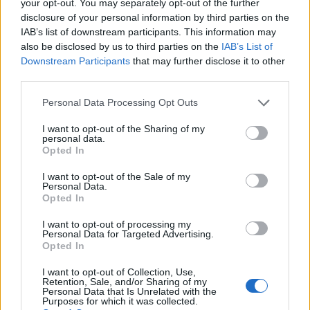
your opt-out. You may separately opt-out of the further
Failed to fetch
disclosure of your personal information by third parties on the
IAB’s list of downstream participants. This information may
also be disclosed by us to third parties on the
IAB’s List of
Downstream Participants
that may further disclose it to other
Občine:
Ravne na Koroškem
third parties.
Please note that this website/app uses one or more Google
Personal Data Processing Opt Outs
Kategorije:
Novice
Novice
services and may gather and store information including but
not limited to your visit or usage behaviour. You may click to
I want to opt-out of the Sharing of my
personal data.
grant or deny consent to Google and its third-party tags to
Ravne na Koroškem
havana ravne
Ključne besede:
Opted In
use your data for below specified purposes in below Google
moto žegn
motoristi
consent section.
I want to opt-out of the Sale of my
Personal Data.
Opted In
I want to opt-out of processing my
Personal Data for Targeted Advertising.
Več iz kraja Ravne na Koroškem
Opted In
I want to opt-out of Collection, Use,
Retention, Sale, and/or Sharing of my
Personal Data that Is Unrelated with the
Purposes for which it was collected.