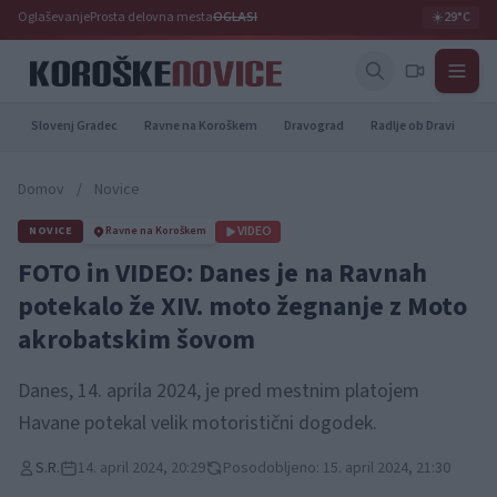
Oglaševanje
Prosta delovna mesta
OGLASI
☀️
29°C
Slovenj Gradec
Ravne na Koroškem
Dravograd
Radlje ob Dravi
Pr
Domov
/
Novice
VIDEO
NOVICE
Ravne na Koroškem
FOTO in VIDEO: Danes je na Ravnah
potekalo že XIV. moto žegnanje z Moto
akrobatskim šovom
Danes, 14. aprila 2024, je pred mestnim platojem
Havane potekal velik motoristični dogodek.
S.R.
14. april 2024, 20:29
Posodobljeno: 15. april 2024, 21:30