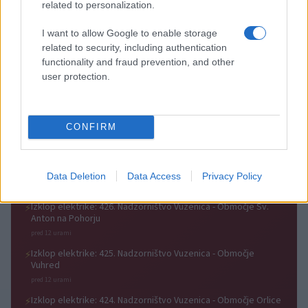
related to personalization.
S slavnostno akademijo v
Cesta med Ravnami na
Vuzenici obeležili 70 let
Koroškem in Dravogradom je
I want to allow Google to enable storage
Gasilske zveze Dravske doline
predčasno odprta za promet
related to security, including authentication
functionality and fraud prevention, and other
user protection.
(VIDEO) Štorklje obiskale
Vreme: Pred nami spet teden
CONFIRM
travnik v Mislinjski Dobravi,
vročine, možne so nevihte
Slovenija pa beleži rekordno
leto
Data Deletion
Data Access
Privacy Policy
Obvestila
Izklop elektrike: 426. Nadzorništvo Vuzenica - Območje Sv.
⚡
Anton na Pohorju
pred 12 urami
Izklop elektrike: 425. Nadzorništvo Vuzenica - Območje
⚡
Vuhred
pred 12 urami
Izklop elektrike: 424. Nadzorništvo Vuzenica - Območje Orlice
⚡