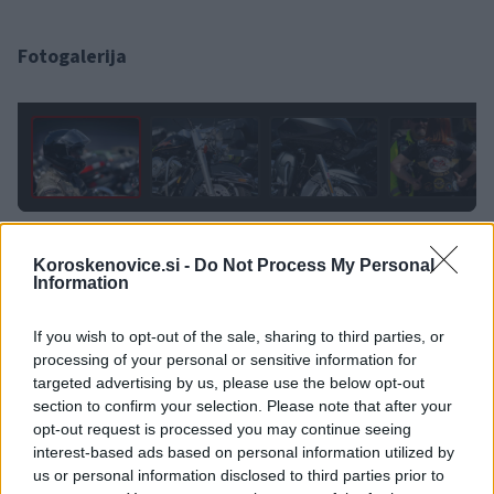
Fotogalerija
1 / 54
Koroskenovice.si -
Do Not Process My Personal
Information
If you wish to opt-out of the sale, sharing to third parties, or
Opozorilo:
Po 297. členu Kazenskega zakonika je
processing of your personal or sensitive information for
posameznik kazensko odgovoren za javno spodbujanje
targeted advertising by us, please use the below opt-out
sovraštva, nasilja ali nestrpnosti. Komentarji z žaljivimi,
section to confirm your selection. Please note that after your
rasističnimi, diskriminatornimi ali nezakonitimi vsebinami bodo
opt-out request is processed you may continue seeing
odstranjeni.
Pravila komentiranja →
interest-based ads based on personal information utilized by
us or personal information disclosed to third parties prior to