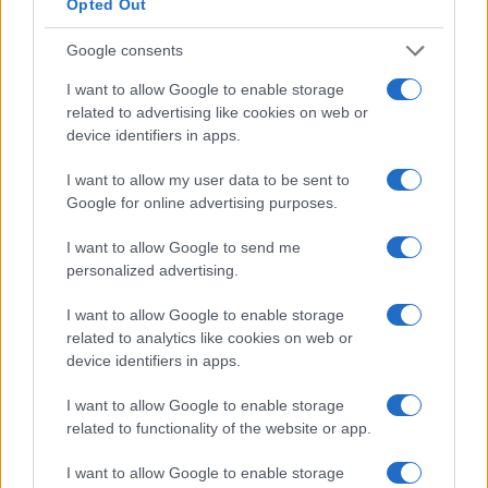
Opted Out
Google consents
Cesta med Ravnami na
Freestyle navdušuje s poletno
Koroškem in Dravogradom je
prilagojenimi cenami koles
I want to allow Google to enable storage
predčasno odprta za promet
related to advertising like cookies on web or
device identifiers in apps.
I want to allow my user data to be sent to
Google for online advertising purposes.
Kovinska ograja po meri: kako
Koroške reke so opazno upadle,
I want to allow Google to send me
izbrati material, polnilo in
zadnja dva tedna skoraj brez
izvedbo
dežja
personalized advertising.
I want to allow Google to enable storage
related to analytics like cookies on web or
Več iz kategorije Novice
device identifiers in apps.
I want to allow Google to enable storage
related to functionality of the website or app.
I want to allow Google to enable storage