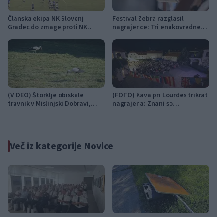
Članska ekipa NK Slovenj
Festival Zebra razglasil
Gradec do zmage proti NK
nagrajence: Tri enakovredne
Šoštanj
nagrade žirije in nagrada
občinstva
(VIDEO) Štorklje obiskale
(FOTO) Kava pri Lourdes trikrat
travnik v Mislinjski Dobravi,
nagrajena: Znani so
Slovenija pa beleži rekordno
zmagovalci festivala SHOTS v
leto
Slovenj Gradcu
Več iz kategorije Novice