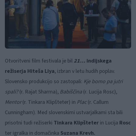
Otvoritveni film festivala je bil
21…
indijskega
režiserja Hiteša Liya
, izbran v letu hudih poplav.
Slovensko produkcijo so zastopali:
Kje bomo pa jutri
spali?
(r. Rajat Sharma),
Babiščina
(r. Lucija Rosc),
Mentor
(r. Tinkara Klipšteter) in
Plac
(r. Callum
Cunningham). Med slovenskimi ustvarjalkami sta bili
prisotni tudi režiserki
Tinkara Klipšteter
in Lucija
Rosc
ter igralka in domačinka
Suzana Krevh.