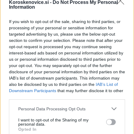
Koroskenovice.si -
Do Not Process My Personal
Information
Najboljša ženska igralka
: Suzana Krevh (
film
If you wish to opt-out of the sale, sharing to third parties, or
MENTOR,
režiserska
Tinkara Klipšteter)
-
processing of your personal or sensitive information for
targeted advertising by us, please use the below opt-out
Slovenija
section to confirm your selection. Please note that after your
opt-out request is processed you may continue seeing
Najboljši moški igralec:
Mathieu Lourdel (
film
interest-based ads based on personal information utilized by
DOUZE/DVANAJST,
režiserka
Hannah Katharina
us or personal information disclosed to third parties prior to
your opt-out. You may separately opt-out of the further
Weissenborn)
- Nemčija
disclosure of your personal information by third parties on the
IAB’s list of downstream participants. This information may
Najboljši študentski film
: PRAEIS/VSE BO MINILO,
also be disclosed by us to third parties on the
IAB’s List of
režiser
Dovydas Drakšas
- Litva
Downstream Participants
that may further disclose it to other
third parties.
Najboljša fotografija
: PRAEIS/VSE BO MINILO,
Please note that this website/app uses one or more Google
Personal Data Processing Opt Outs
režiser
Dovydas Drakšas
- Litva
services and may gather and store information including but
not limited to your visit or usage behaviour. You may click to
I want to opt-out of the Sharing of my
Najboljša zgodba
: THE NIGHT INSIDE/TEMNA
personal data.
grant or deny consent to Google and its third-party tags to
Opted In
NOČ,
režiser
Antonio Cuesta
- Španija
use your data for below specified purposes in below Google