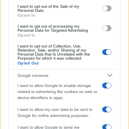
consent section.
I want to opt-out of the Sale of my
Najboljši dokumentarec
:
HEIRLOOM/BABIŠČINA,
Personal Data.
Opted In
režiserska
Lucija Rosc
- Slovenija
I want to opt-out of processing my
Najboljši film festivala:
DOUZE/DVANAJST,
Personal Data for Targeted Advertising.
Opted In
režiserka
Hannah Katharina Weissenborn
-
I want to opt-out of Collection, Use,
Nemčija
Retention, Sale, and/or Sharing of my
Personal Data that Is Unrelated with the
Purposes for which it was collected.
Nagrada občinstva
(SHOTS):
Babiščina
Opted Out
Nagrajenci
ZEBRA 2025:
Google consents
I want to allow Google to enable storage
Mednarodna žirija v sestavi
Martin Draksler
(SLO),
related to advertising like cookies on web or
device identifiers in apps.
Maruša Kuret
(SLO),
David Fidalgo Omil
(ŠPA) in
I want to allow my user data to be sent to
Hitesh Liya
(IND) so podelili tri enakovredne nagrade:
Google for online advertising purposes.
MY TEENAGE BLACKOUT/POGOLTNIL SEM
I want to allow Google to send me