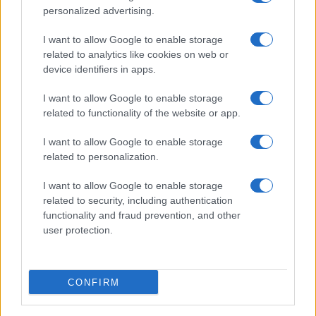
personalized advertising.
GOSENICO
(režiser Basile Khatir) - Francija
I want to allow Google to enable storage
LOCH NESS
(režiser Joshua Chawner) - Združeno
related to analytics like cookies on web or
Kraljestvo
device identifiers in apps.
ONLY PAPER/SAMO PAPIR
(režiser Maxime
I want to allow Google to enable storage
related to functionality of the website or app.
Vouillon) - Francija
I want to allow Google to enable storage
Nagrada občinstva (ZEBRA): A WORLD IN
related to personalization.
CHAOS/KAOS SVETA
(režiser David Crisp) - Madžarska
I want to allow Google to enable storage
related to security, including authentication
Čestitke vsem nagrajencem.
functionality and fraud prevention, and other
user protection.
CONFIRM