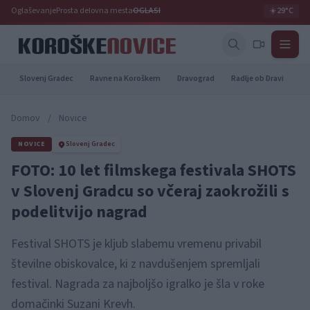
Oglaševanje
Prosta delovna mesta
OGLASI
☀️
29°C
Slovenj Gradec
Ravne na Koroškem
Dravograd
Radlje ob Dravi
Pr
Domov
/
Novice
NOVICE
Slovenj Gradec
FOTO: 10 let filmskega festivala SHOTS
v Slovenj Gradcu so včeraj zaokrožili s
podelitvijo nagrad
Festival SHOTS je kljub slabemu vremenu privabil
številne obiskovalce, ki z navdušenjem spremljali
festival. Nagrada za najboljšo igralko je šla v roke
domačinki Suzani Krevh.