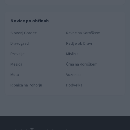
Novice po občinah
Slovenj Gradec
Ravne na Koroškem
Dravograd
Radlje ob Dravi
Prevalje
Mislinja
Mežica
Črna na Koroškem
Muta
Vuzenica
Ribnica na Pohorju
Podvelka