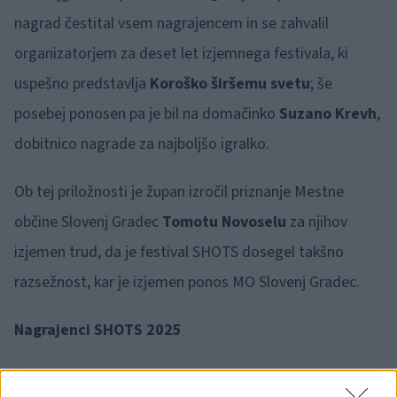
nagrad čestital vsem nagrajencem in se zahvalil
organizatorjem za deset let izjemnega festivala, ki
uspešno predstavlja
Koroško širšemu svetu
; še
posebej ponosen pa je bil na domačinko
Suzano Krevh
,
dobitnico nagrade za najboljšo igralko.
Ob tej priložnosti je župan izročil priznanje Mestne
občine Slovenj Gradec
Tomotu Novoselu
za njihov
izjemen trud, da je festival SHOTS dosegel takšno
razsežnost, kar je izjemen ponos MO Slovenj Gradec.
Nagrajenci SHOTS 2025
🎁
1 mesec brezplačno!
Beri brez oglasov
Preizkusi zdaj