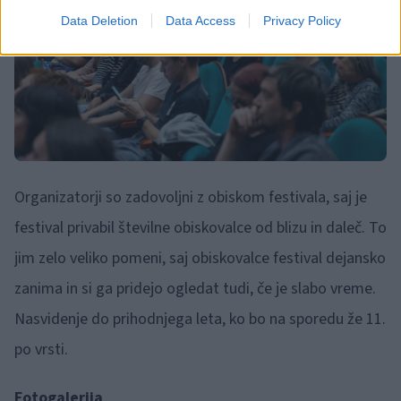
Data Deletion
Data Access
Privacy Policy
Organizatorji so zadovoljni z obiskom festivala, saj je
festival privabil številne obiskovalce od blizu in daleč. To
jim zelo veliko pomeni, saj obiskovalce festival dejansko
zanima in si ga pridejo ogledat tudi, če je slabo vreme.
Nasvidenje do prihodnjega leta, ko bo na sporedu že 11.
po vrsti.
Fotogalerija