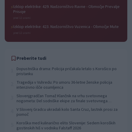
Izklop elektrike: 429. Nadzorništvo Ravne - Območje Prevalje
⚡
Prisoje
pred 12 urami
Izklop elektrike: 423. Nadzorništvo Vuzenica - Območje Mute
⚡
pred 12 urami
Preberite tudi
Dopustniška drama: Policija pričakala letalo s Korošico po
1
pristanku
Tragedija v Vuhredu: Po umoru 36-letne ženske policija
2
intenzivno išče osumljenca
Slovenjgradčan Tomaž Klančnik na vrhu svetovnega
3
nogometa: Del sodniške ekipe za finale svetovnega
prvenstva
V Slovenj Gradcu ukradali kolo Santa Cruz, lastnik prosi za
4
pomoč
Koroška med kulinarično elito Slovenije: Sedem koroških
5
gostinskih hiš v vodniku Falstaff 2026