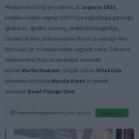
Mednarodna žirija je v soboto,
2. avgusta 2025,
podelila sedem nagrad SHOTS (za najboljšega glavnega
igralca oz. igralko, scenarij, direktorja fotografije,
študentski film, dokumentarni film in za najboljši film
festivala) ter tri enakovredne nagrade zebra. Tokratno
mednarodno žirijo so sestavljali slovenski
režiser
Martin Draksler
, indijski režiser
Hiteš Liya
,
slovenska kritičarka
Maruša Kuret
in španski
animator
David Fidalgo Omil
.
🎁
1 mesec brezplačno!
Beri brez oglasov
Preizkusi zdaj