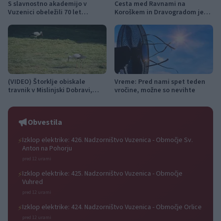
S slavnostno akademijo v
Cesta med Ravnami na
Vuzenici obeležili 70 let
Koroškem in Dravogradom je
Gasilske zveze Dravske doline
predčasno odprta za promet
(VIDEO) Štorklje obiskale
Vreme: Pred nami spet teden
travnik v Mislinjski Dobravi,
vročine, možne so nevihte
Slovenija pa beleži rekordno
leto
Obvestila
Izklop elektrike: 426. Nadzorništvo Vuzenica - Območje Sv.
⚡
Anton na Pohorju
pred 12 urami
Izklop elektrike: 425. Nadzorništvo Vuzenica - Območje
⚡
Vuhred
pred 12 urami
Izklop elektrike: 424. Nadzorništvo Vuzenica - Območje Orlice
⚡
pred 12 urami