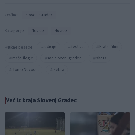
Občine:
Slovenj Gradec
Kategorije:
Novice
Novice
edicije
festival
kratki filmi
Ključne besede:
maša flogie
mo slovenj gradec
shots
Tomo Novosel
Zebra
Več iz kraja Slovenj Gradec