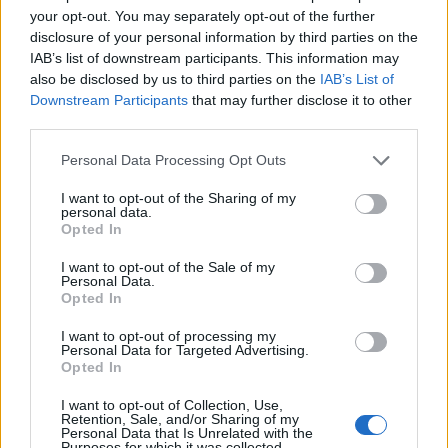
dediščino. Čas pa se izteka …
your opt-out. You may separately opt-out of the further
disclosure of your personal information by third parties on the
IAB’s list of downstream participants. This information may
also be disclosed by us to third parties on the
IAB’s List of
Downstream Participants
that may further disclose it to other
third parties.
Please note that this website/app uses one or more Google
Personal Data Processing Opt Outs
services and may gather and store information including but
not limited to your visit or usage behaviour. You may click to
I want to opt-out of the Sharing of my
personal data.
grant or deny consent to Google and its third-party tags to
Opted In
use your data for below specified purposes in below Google
consent section.
I want to opt-out of the Sale of my
Personal Data.
Opted In
I want to opt-out of processing my
Personal Data for Targeted Advertising.
Več o programu Kulturnega doma Slovenj Gradec, kino
Opted In
sporedu in ostalih dogodkih v mesecu avgustu boste
I want to opt-out of Collection, Use,
Retention, Sale, and/or Sharing of my
našli na
tej povezavi
.
Personal Data that Is Unrelated with the
Purposes for which it was collected.