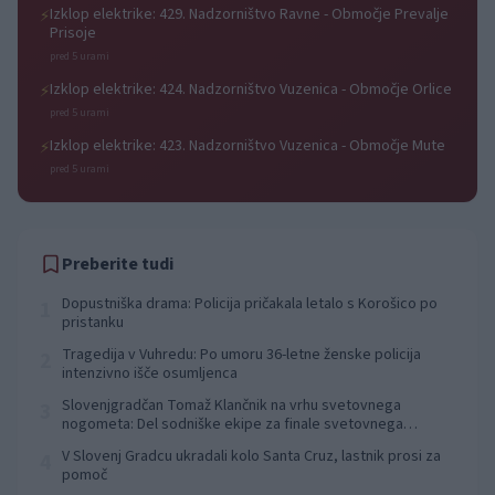
Izklop elektrike: 429. Nadzorništvo Ravne - Območje Prevalje
⚡
Prisoje
pred 5 urami
Izklop elektrike: 424. Nadzorništvo Vuzenica - Območje Orlice
⚡
pred 5 urami
Izklop elektrike: 423. Nadzorništvo Vuzenica - Območje Mute
⚡
pred 5 urami
Preberite tudi
Dopustniška drama: Policija pričakala letalo s Korošico po
1
pristanku
Tragedija v Vuhredu: Po umoru 36-letne ženske policija
2
intenzivno išče osumljenca
Slovenjgradčan Tomaž Klančnik na vrhu svetovnega
3
nogometa: Del sodniške ekipe za finale svetovnega
prvenstva
V Slovenj Gradcu ukradali kolo Santa Cruz, lastnik prosi za
4
pomoč