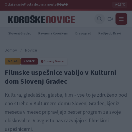
Oglaševanje
Prosta delovna mesta
OGLASI
☀️
13°C
Slovenj Gradec
Ravne na Koroškem
Dravograd
Radlje ob Dravi
Pr
Domov
/
Novice
OGLAS
NOVICE
Slovenj Gradec
Filmske uspešnice vabijo v Kulturni
dom Slovenj Gradec
Kultura, gledališče, glasba, film - vse to je združeno pod
eno streho v Kulturnem domu Slovenj Gradec, kjer iz
meseca v mesec pripravljajo pester program za svoje
obiskovalce. V avgustu nas razvajajo s filmskimi
uspešnicami.