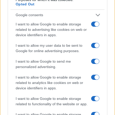
Opted Out
Vabljeni, da si katero od odličnih predstav v
Google consents
Kulturnem domu Slovenj Gradec ogledate tudi v
I want to allow Google to enable storage
mesecu avgustu.
related to advertising like cookies on web or
device identifiers in apps.
I want to allow my user data to be sent to
Google for online advertising purposes.
I want to allow Google to send me
Opozorilo:
Po 297. členu Kazenskega zakonika je
personalized advertising.
posameznik kazensko odgovoren za javno spodbujanje
sovraštva, nasilja ali nestrpnosti. Komentarji z žaljivimi,
I want to allow Google to enable storage
rasističnimi, diskriminatornimi ali nezakonitimi vsebinami bodo
related to analytics like cookies on web or
odstranjeni.
Pravila komentiranja →
device identifiers in apps.
I want to allow Google to enable storage
Failed to fetch
related to functionality of the website or app.
I want to allow Google to enable storage