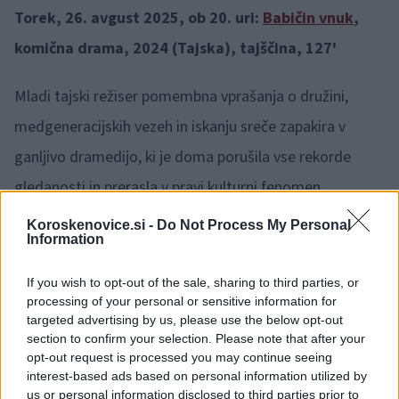
Torek, 26. avgust 2025, ob 20. uri:
Babičin vnuk
,
komična drama, 2024 (Tajska), tajščina, 127'
Mladi tajski režiser pomembna vprašanja o družini,
medgeneracijskih vezeh in iskanju sreče zapakira v
ganljivo dramedijo, ki je doma porušila vse rekorde
gledanosti in prerasla v pravi kulturni fenomen.
Pripeljite babico in ne pozabite na robčke!
Koroskenovice.si -
Do Not Process My Personal
Information
Ko babici Amah postavijo diagnozo neozdravljive
bolezni, mladi M zasluti priložnost: v upanju, da bo
If you wish to opt-out of the sale, sharing to third parties, or
processing of your personal or sensitive information for
njegova predanost nagrajena, prevzame skrb zanjo.
targeted advertising by us, please use the below opt-out
Toda izkaže se, da starke ne bo tako lahko zadovoljiti.
section to confirm your selection. Please note that after your
opt-out request is processed you may continue seeing
Za nameček M ni edini, ki se poteguje za njeno
interest-based ads based on personal information utilized by
us or personal information disclosed to third parties prior to