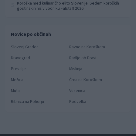
Koroška med kulinarično elito Slovenije: Sedem koroških
5
gostinskih hiš v vodniku Falstaff 2026
Novice po občinah
Slovenj Gradec
Ravne na Koroškem
Dravograd
Radlje ob Dravi
Prevalje
Mislinja
Mežica
Črna na Koroškem
Muta
Vuzenica
Ribnica na Pohorju
Podvelka