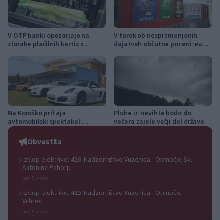
V OTP banki opozarjajo na
V torek ob nespremenjenih
zlorabe plačilnih kartic s
dajatvah občutna pocenitev
skimmingom
goriv
Na Koroško prihaja
Plohe in nevihte bodo do
avtomobilski spektakel:
večera zajele večji del države
Rohnenje motorjev, dvoboji na
progah in atraktivni Car Meet
Obvestila
Izklop elektrike: 426. Nadzorništvo Vuzenica - Območje Sv.
⚡
Anton na Pohorju
pred 5 urami
Izklop elektrike: 425. Nadzorništvo Vuzenica - Območje
⚡
Vuhred
pred 5 urami