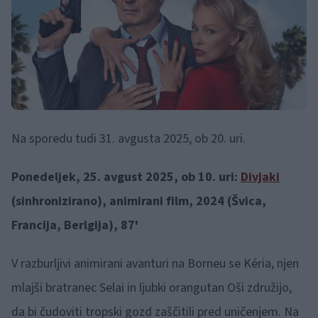
Na sporedu tudi 31. avgusta 2025, ob 20. uri.
Ponedeljek, 25. avgust 2025, ob 10. uri:
Divjaki
(sinhronizirano), animirani film, 2024 (Švica,
Francija, Berlgija), 87'
V razburljivi animirani avanturi na Borneu se Kéria, njen
mlajši bratranec Selai in ljubki orangutan Oši združijo,
da bi čudoviti tropski gozd zaščitili pred uničenjem. Na