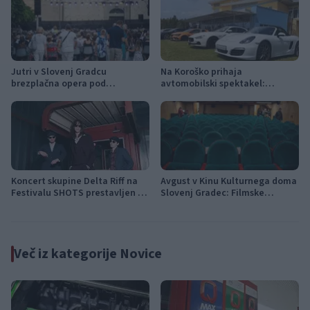
Jutri v Slovenj Gradcu
Na Koroško prihaja
brezplačna opera pod
avtomobilski spektakel:
zvezdami: na Trgu svobode bo
Rohnenje motorjev, dvoboji na
zazvenel Ljubezenski napoj
progah in atraktivni Car Meet
Koncert skupine Delta Riff na
Avgust v Kinu Kulturnega doma
Festivalu SHOTS prestavljen na
Slovenj Gradec: Filmske
jutri
premiere, napete zgodbe in
počitniški kino
Več iz kategorije Novice