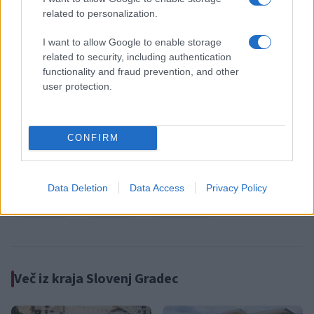
Oglasno sporočilo
| Naročnik:
KD SG
related to personalization.
I want to allow Google to enable storage
related to security, including authentication
functionality and fraud prevention, and other
Občine:
Slovenj Gradec
user protection.
Kategorije:
Novice
Novice
CONFIRM
Slovenj Gradec
art kino
kino
Ključne besede:
kultura
kulturni dom slovenj gradec
poletje
Data Deletion
Data Access
Privacy Policy
program
spored
uspešnice
Več iz kraja Slovenj Gradec