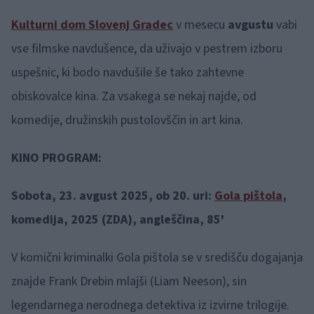
Kulturni dom Slovenj Gradec
v mesecu
avgustu
vabi
vse filmske navdušence, da uživajo v pestrem izboru
uspešnic, ki bodo navdušile še tako zahtevne
obiskovalce kina. Za vsakega se nekaj najde, od
komedije, družinskih pustolovščin in art kina.
KINO PROGRAM:
Sobota, 23. avgust 2025, ob 20. uri:
Gola pištola
,
komedija, 2025 (ZDA), angleščina, 85'
V komični kriminalki Gola pištola se v središču dogajanja
znajde Frank Drebin mlajši (Liam Neeson), sin
legendarnega nerodnega detektiva iz izvirne trilogije.