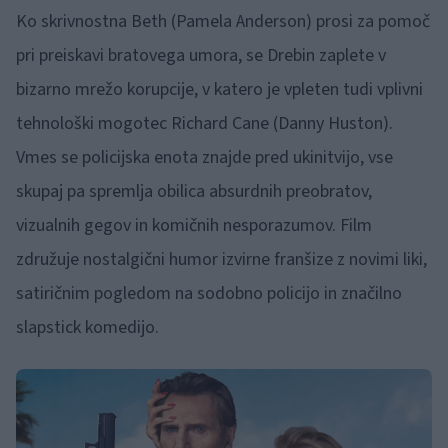
Ko skrivnostna Beth (Pamela Anderson) prosi za pomoč
pri preiskavi bratovega umora, se Drebin zaplete v
bizarno mrežo korupcije, v katero je vpleten tudi vplivni
tehnološki mogotec Richard Cane (Danny Huston).
Vmes se policijska enota znajde pred ukinitvijo, vse
skupaj pa spremlja obilica absurdnih preobratov,
vizualnih gegov in komičnih nesporazumov. Film
združuje nostalgični humor izvirne franšize z novimi liki,
satiričnim pogledom na sodobno policijo in značilno
slapstick komedijo.