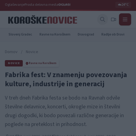
Oglaševanje
Prosta delovna mesta
OGLASI
☁️
24°C
Slovenj Gradec
Ravne na Koroškem
Dravograd
Radlje ob Dravi
Pr
Domov
/
Novice
NOVICE
Ravne na Koroškem
Fabrika fest: V znamenju povezovanja
kulture, industrije in generacij
V treh dneh Fabrika festa se bodo na Ravnah odvile
številne delavnice, koncerti, okrogle mize in številni
drugi dogodki, ki bodo povezali različne generacije in
poglede na preteklost in prihodnost.