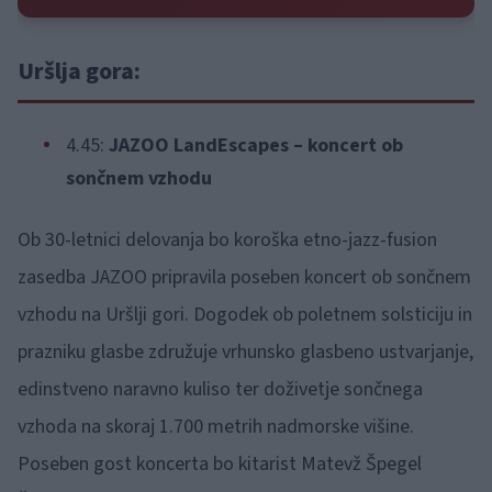
Uršlja gora:
4.45:
JAZOO LandEscapes – koncert ob
sončnem vzhodu
Ob 30-letnici delovanja bo koroška etno-jazz-fusion
zasedba JAZOO pripravila poseben koncert ob sončnem
vzhodu na Uršlji gori. Dogodek ob poletnem solsticiju in
prazniku glasbe združuje vrhunsko glasbeno ustvarjanje,
edinstveno naravno kuliso ter doživetje sončnega
vzhoda na skoraj 1.700 metrih nadmorske višine.
Poseben gost koncerta bo kitarist Matevž Špegel