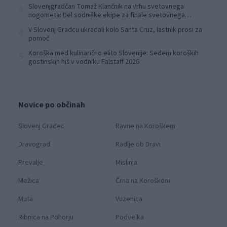
Slovenjgradčan Tomaž Klančnik na vrhu svetovnega
3
nogometa: Del sodniške ekipe za finale svetovnega
prvenstva
V Slovenj Gradcu ukradali kolo Santa Cruz, lastnik prosi za
4
pomoč
Koroška med kulinarično elito Slovenije: Sedem koroških
5
gostinskih hiš v vodniku Falstaff 2026
Novice po občinah
Slovenj Gradec
Ravne na Koroškem
Dravograd
Radlje ob Dravi
Prevalje
Mislinja
Mežica
Črna na Koroškem
Muta
Vuzenica
Ribnica na Pohorju
Podvelka