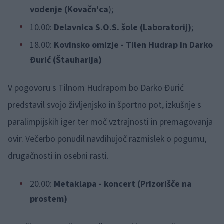
vodenje (Kovačn'ca
);
10.00:
Delavnica S.O.S. šole (Laboratorij)
;
18.00:
Kovinsko omizje - Tilen Hudrap in Darko
Đurić (Štauharija)
V pogovoru s Tilnom Hudrapom bo Darko Đurić
predstavil svojo življenjsko in športno pot, izkušnje s
paralimpijskih iger ter moč vztrajnosti in premagovanja
ovir. Večerbo ponudil navdihujoč razmislek o pogumu,
drugačnosti in osebni rasti.
20.00:
Metaklapa - koncert (Prizorišče na
prostem)