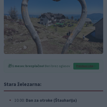
🎁
1 mesec brezplačno!
Beri brez oglasov
Preizkusi zdaj
Stara železarna:
10.00:
Dan za otroke (Štauharija)