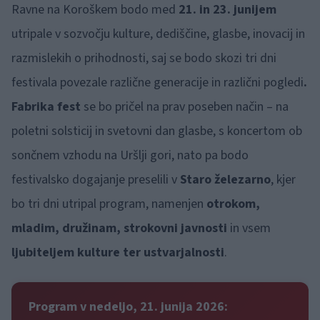
Ravne na Koroškem bodo med
21. in 23. junijem
utripale v sozvočju kulture, dediščine, glasbe, inovacij in
razmislekih o prihodnosti, saj se bodo skozi tri dni
festivala povezale različne generacije in različni pogledi
.
Fabrika fest
se bo pričel na prav poseben način – na
poletni solsticij in svetovni dan glasbe, s koncertom ob
sončnem vzhodu na Uršlji gori, nato pa bodo
festivalsko dogajanje preselili v
Staro železarno
, kjer
bo tri dni utripal program, namenjen
otrokom,
mladim, družinam, strokovni javnosti
in vsem
ljubiteljem kulture ter ustvarjalnosti
.
Program v nedeljo, 21. junija 2026: