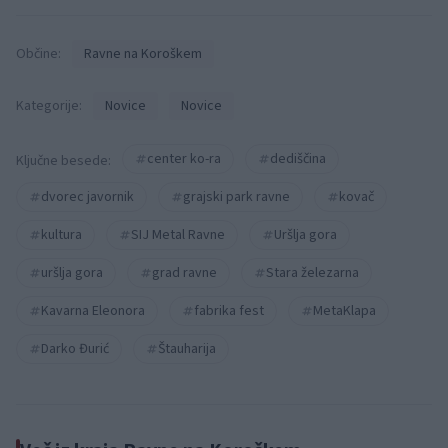
Občine:
Ravne na Koroškem
Kategorije:
Novice
Novice
center ko-ra
dediščina
Ključne besede:
dvorec javornik
grajski park ravne
kovač
kultura
SIJ Metal Ravne
Uršlja gora
uršlja gora
grad ravne
Stara železarna
Kavarna Eleonora
fabrika fest
MetaKlapa
Darko Đurić
Štauharija