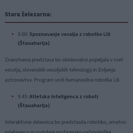
Stara železarna:
9.00:
Spoznavanje vesolja z robotko Lili
(Štauaharija)
Znanstvena predstava bo obiskovalce popeljala v svet
vesolja, slovenskih vesoljskih tehnologij in življenja
astronavtov. Program vodi humanoidna robotka Lili.
9.45:
Atletska inteligenca z roboti
(Štauaharija)
Interaktivna delavnica bo predstavila robotiko, umetno
inteligenco in sodobne možgansko-računalniške