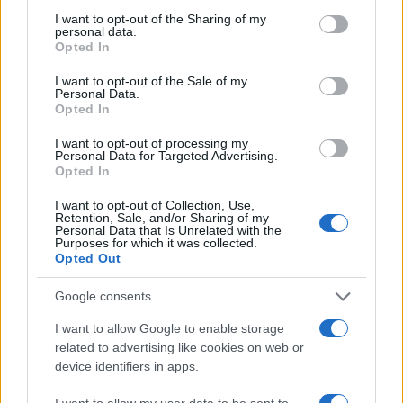
telesom, prostorom in bližino. Plesalca Ema Bates in
not limited to your visit or usage behaviour. You may click to
I want to opt-out of the Sharing of my
personal data.
grant or deny consent to Google and its third-party tags to
Endi Schröter gledalca povabita v izkušnjo prisotnosti,
Opted In
use your data for below specified purposes in below Google
gibanja in skupnega diha. Drugi del programa
consent section.
I want to opt-out of the Sale of my
Personal Data.
predstavlja potopitvena VR plesna izkušnja
Opted In
Dancescapes v režiji Enye Belak, ki obiskovalca popelje v
I want to opt-out of processing my
Personal Data for Targeted Advertising.
svet sodobnega plesa skozi virtualno resničnost. Zaradi
Opted In
omejenega števila udeležencev bo VR izkušnja izvedena
I want to opt-out of Collection, Use,
Retention, Sale, and/or Sharing of my
štirikrat zaporedoma, posamezna izvedba pa bo
Personal Data that Is Unrelated with the
Purposes for which it was collected.
potekalana 90 minut. Produkcija: Danube Dance
Opted Out
Alliance, pobuda mednarodne plesne platforme Balkan
Google consents
Dance Project.
I want to allow Google to enable storage
related to advertising like cookies on web or
device identifiers in apps.
SIJ Metal Ravne
I want to allow my user data to be sent to