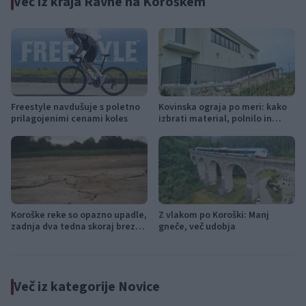
Več iz kraja Ravne na Koroškem
Freestyle navdušuje s poletno
Kovinska ograja po meri: kako
prilagojenimi cenami koles
izbrati material, polnilo in
izvedbo
Koroške reke so opazno upadle,
Z vlakom po Koroški: Manj
zadnja dva tedna skoraj brez
gneče, več udobja
dežja
Več iz kategorije Novice