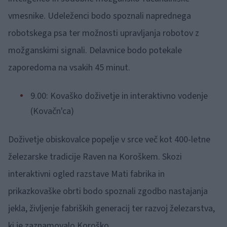
vmesnike. Udeleženci bodo spoznali naprednega
robotskega psa ter možnosti upravljanja robotov z
možganskimi signali. Delavnice bodo potekale
zaporedoma na vsakih 45 minut.
9.00: Kovaško doživetje in interaktivno vodenje
(Kovačn'ca)
Doživetje obiskovalce popelje v srce več kot 400-letne
železarske tradicije Raven na Koroškem. Skozi
interaktivni ogled razstave Mati fabrika in
prikazkovaške obrti bodo spoznali zgodbo nastajanja
jekla, življenje fabriških generacij ter razvoj železarstva,
ki je zaznamovalo Koroško.