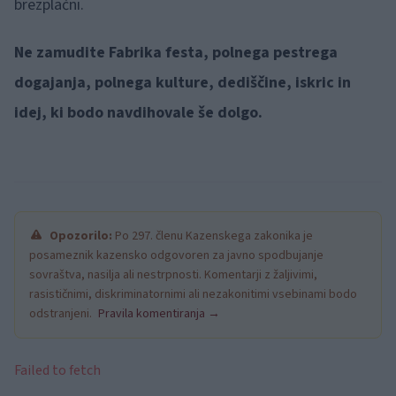
brezplačni.
Ne zamudite Fabrika festa, polnega pestrega
dogajanja, polnega kulture, dediščine, iskric in
idej, ki bodo navdihovale še dolgo.
Opozorilo:
Po 297. členu Kazenskega zakonika je
posameznik kazensko odgovoren za javno spodbujanje
sovraštva, nasilja ali nestrpnosti. Komentarji z žaljivimi,
rasističnimi, diskriminatornimi ali nezakonitimi vsebinami bodo
odstranjeni.
Pravila komentiranja →
Failed to fetch