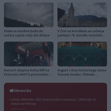
Plohe in nevihte bodo do
V Črni na Koroškem se začenja
večera zajele večji del države
jubilejni 70. Koroški turistični
teden s kar 70 dogodki
Koncert skupine Delta Riff na
Avgust v Kinu Kulturnega doma
Festivalu SHOTS prestavljen na
Slovenj Gradec: Filmske
jutri
premiere, napete zgodbe in
počitniški kino
Obvestila
Izklop elektrike: 426. Nadzorništvo Vuzenica - Območje Sv.
⚡
Anton na Pohorju
pred 10 urami