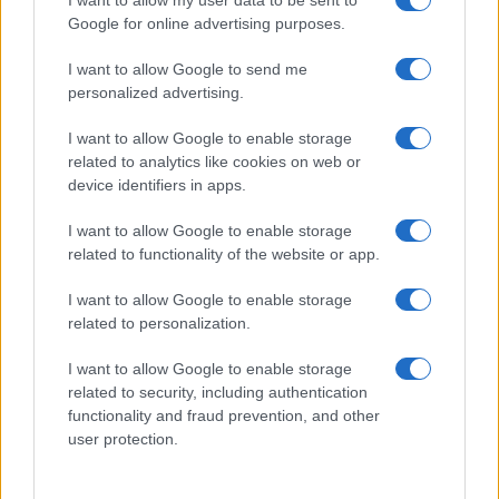
Google for online advertising purposes.
11.00:
Vodeni ogled SIJ Metal Ravne
I want to allow Google to send me
personalized advertising.
Obiskovalci bodo skozi voden ogled spoznali sodobne
I want to allow Google to enable storage
proizvodne procese, razvojne usmeritve podjetja SIJ
related to analytics like cookies on web or
Metal Ravne ter poklice prihodnosti, ki jih predstavlja
device identifiers in apps.
razvojniinženir.
I want to allow Google to enable storage
related to functionality of the website or app.
Grad Ravne, terasa kavarne Eleonora:
I want to allow Google to enable storage
related to personalization.
I want to allow Google to enable storage
17.00:
Duo Glas in Bas
related to security, including authentication
functionality and fraud prevention, and other
Glasbeni večer bo preplet slovenskih popevk, jazzovskih
user protection.
standardov in zimzelenih melodij. Nastopila bosta Ana