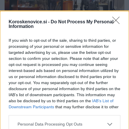
Koroskenovice.si -
Do Not Process My Personal
Information
If you wish to opt-out of the sale, sharing to third parties, or
processing of your personal or sensitive information for
targeted advertising by us, please use the below opt-out
Razstavišče na Gradu Ravne:
section to confirm your selection. Please note that after your
opt-out request is processed you may continue seeing
interest-based ads based on personal information utilized by
us or personal information disclosed to third parties prior to
10.00:
Dancescapes
your opt-out. You may separately opt-out of the further
disclosure of your personal information by third parties on the
Program združuje dve edinstveni plesni izkušnji.
IAB’s list of downstream participants. This information may
also be disclosed by us to third parties on the
IAB’s List of
Obiskovalci si bodo lahko ogledali plesni performans v
Downstream Participants
that may further disclose it to other
third parties.
živo TOUCH, duet priznanega koreografa Igorja Kirova,
Please note that this website/app uses one or more Google
ki skozi subtilen telesni dialog raziskuje odnos med
Personal Data Processing Opt Outs
services and may gather and store information including but