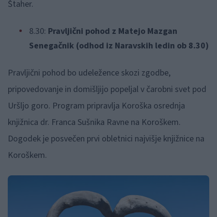
Štaher.
8.30:
Pravljični pohod z Matejo Mazgan
Senegačnik (odhod iz Naravskih ledin ob 8.30)
Pravljični pohod bo udeležence skozi zgodbe,
pripovedovanje in domišljijo popeljal v čarobni svet pod
Uršljo goro. Program pripravlja Koroška osrednja
knjižnica dr. Franca Sušnika Ravne na Koroškem.
Dogodek je posvečen prvi obletnici najvišje knjižnice na
Koroškem.