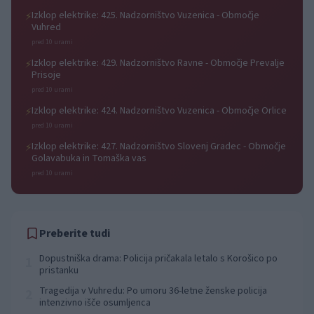
Izklop elektrike: 425. Nadzorništvo Vuzenica - Območje
⚡
Vuhred
pred 10 urami
Izklop elektrike: 429. Nadzorništvo Ravne - Območje Prevalje
⚡
Prisoje
pred 10 urami
Izklop elektrike: 424. Nadzorništvo Vuzenica - Območje Orlice
⚡
pred 10 urami
Izklop elektrike: 427. Nadzorništvo Slovenj Gradec - Območje
⚡
Golavabuka in Tomaška vas
pred 10 urami
Preberite tudi
Dopustniška drama: Policija pričakala letalo s Korošico po
1
pristanku
Tragedija v Vuhredu: Po umoru 36-letne ženske policija
2
intenzivno išče osumljenca