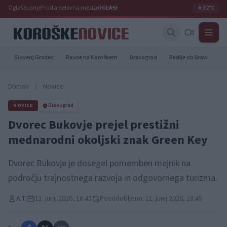
Oglaševanje
Prosta delovna mesta
OGLASI
☀️
32°C
Slovenj Gradec
Ravne na Koroškem
Dravograd
Radlje ob Dravi
Pr
Domov
/
Novice
NOVICE
Dravograd
Dvorec Bukovje prejel prestižni
mednarodni okoljski znak Green Key
Dvorec Bukovje je dosegel pomemben mejnik na
področju trajnostnega razvoja in odgovornega turizma.
A.T.
11. junij 2026, 18:45
Posodobljeno: 11. junij 2026, 18:45