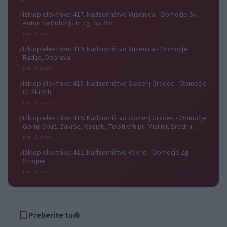
Izklop elektrike: 417. Nadzorništvo Vuzenica - Območje Sv.
⚡
Anton na Pohorju in Zg. Sv. Vid
pred 11 urami
Izklop elektrike: 419. Nadzorništvo Vuzenica - Območje
⚡
Radlje, Dobrava
pred 11 urami
Izklop elektrike: 418. Nadzorništvo Slovenj Gradec - Območje
⚡
Otiški Vrh
pred 11 urami
Izklop elektrike: 416. Nadzorništvo Slovenj Gradec - Območje
⚡
Gornji Dolič, Završe, Kozjak, Tolsti vrh pri Mislinji, Srednji
Dolič, Paka
pred 11 urami
Izklop elektrike: 412. Nadzorništvo Ravne - Območje Zg.
⚡
Strojne
pred 11 urami
Preberite tudi