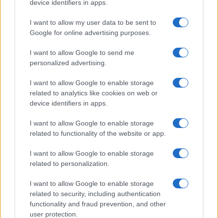
device identifiers in apps.
I want to allow my user data to be sent to
Google for online advertising purposes.
Več iz kraja Dravograd
I want to allow Google to send me
personalized advertising.
I want to allow Google to enable storage
related to analytics like cookies on web or
device identifiers in apps.
Špica okusov vabi: Dravograd
Nevarna najdba v Dravogradu:
bo 29. avgusta znova postal
Odstranili 88-milimetrsko
I want to allow Google to enable storage
prestolnica ulične kulinarike
granato
related to functionality of the website or app.
I want to allow Google to enable storage
related to personalization.
I want to allow Google to enable storage
Pol stoletja glasbe na tromeji:
Na bencinskem servisu v
related to security, including authentication
Graška Gora obeležuje 50.
Dravogradu zagorel točilni
functionality and fraud prevention, and other
jubilejni festival narodno-
avtomat, požar pogasili
zabavne glasbe
zaposleni
user protection.