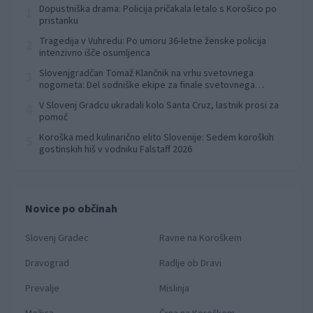
Dopustniška drama: Policija pričakala letalo s Korošico po
1
pristanku
Tragedija v Vuhredu: Po umoru 36-letne ženske policija
2
intenzivno išče osumljenca
Slovenjgradčan Tomaž Klančnik na vrhu svetovnega
3
nogometa: Del sodniške ekipe za finale svetovnega
prvenstva
V Slovenj Gradcu ukradali kolo Santa Cruz, lastnik prosi za
4
pomoč
Koroška med kulinarično elito Slovenije: Sedem koroških
5
gostinskih hiš v vodniku Falstaff 2026
Novice po občinah
Slovenj Gradec
Ravne na Koroškem
Dravograd
Radlje ob Dravi
Prevalje
Mislinja