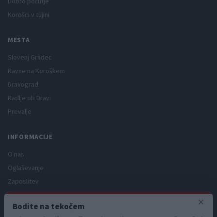
Dobro počutje
Korošci v tujini
MESTA
Slovenj Gradec
Ravne na Koroškem
Dravograd
Radlje ob Dravi
Prevalje
INFORMACIJE
O nas
Oglaševanje
Zaposlitev
Pravno obvestilo
×
Bodite na tekočem
Zasebnost in piškotki