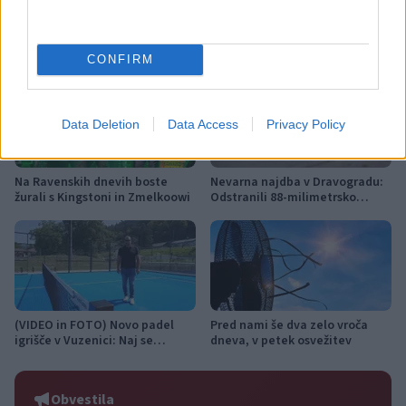
Več iz kategorije Novice
CONFIRM
Data Deletion
Data Access
Privacy Policy
Na Ravenskih dnevih boste
Nevarna najdba v Dravogradu:
žurali s Kingstoni in Zmelkoowi
Odstranili 88-milimetrsko
granato
(VIDEO in FOTO) Novo padel
Pred nami še dva zelo vroča
igrišče v Vuzenici: Naj se
dneva, v petek osvežitev
odštevanje do prvega servisa
začne
Obvestila