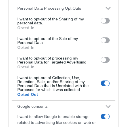
Please note that this website/app uses one or more Google
Personal Data Processing Opt Outs
Opozorilo:
Po 297. členu Kazenskega zakonika je
services and may gather and store information including but
posameznik kazensko odgovoren za javno spodbujanje
not limited to your visit or usage behaviour. You may click to
I want to opt-out of the Sharing of my
personal data.
grant or deny consent to Google and its third-party tags to
sovraštva, nasilja ali nestrpnosti. Komentarji z žaljivimi,
Opted In
use your data for below specified purposes in below Google
rasističnimi, diskriminatornimi ali nezakonitimi vsebinami bodo
consent section.
odstranjeni.
Pravila komentiranja →
I want to opt-out of the Sale of my
Personal Data.
Opted In
Failed to fetch
I want to opt-out of processing my
Personal Data for Targeted Advertising.
Opted In
I want to opt-out of Collection, Use,
Občine:
Dravograd
Retention, Sale, and/or Sharing of my
Personal Data that Is Unrelated with the
Purposes for which it was collected.
Kategorije:
Novice
Novice
Opted Out
Google consents
Dravograd
dravit dravograd
Ključne besede:
I want to allow Google to enable storage
dvorec bukovje
green key
related to advertising like cookies on web or