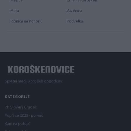
Mežica
Črna na Koroškem
Muta
Vuzenica
Ribnica na Pohorju
Podvelka
Spletni medij koroških dogodkov.
KATEGORIJE
PP Slovenj Gradec
Poplave 2023 - pomoč
Kam na potep?