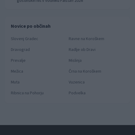
gostinskih hiš v vodniku Falstaff 2026
Novice po občinah
Slovenj Gradec
Ravne na Koroškem
Dravograd
Radlje ob Dravi
Prevalje
Mislinja
Mežica
Črna na Koroškem
Muta
Vuzenica
Ribnica na Pohorju
Podvelka