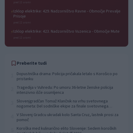
pred 12 urami
Izklop elektrike: 429. Nadzorništvo Ravne - Območje Prevalje
⚡
Prisoje
pred 12 urami
Izklop elektrike: 423. Nadzorništvo Vuzenica - Območje Mute
⚡
pred 12 urami
Preberite tudi
Dopustniška drama: Policija pričakala letalo s Korošico po
1
pristanku
Tragedija v Vuhredu: Po umoru 36-letne ženske policija
2
intenzivno išče osumljenca
Slovenjgradčan Tomaž Klančnik na vrhu svetovnega
3
nogometa: Del sodniške ekipe za finale svetovnega
prvenstva
V Slovenj Gradcu ukradali kolo Santa Cruz, lastnik prosi za
4
pomoč
Koroška med kulinarično elito Slovenije: Sedem koroških
5