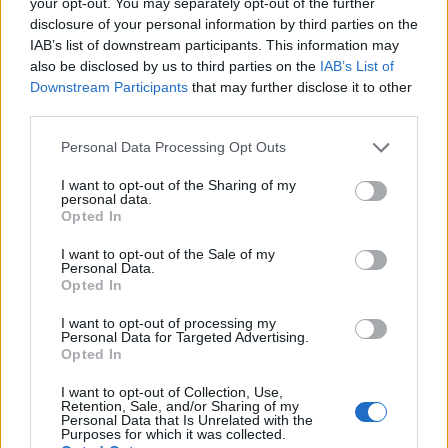
your opt-out. You may separately opt-out of the further
Občine Ravne
dr. Tomaž Rožen
, podžupan
Peter
disclosure of your personal information by third parties on the
IAB’s list of downstream participants. This information may
Stočko,
predsednica Koroške zveze društev
also be disclosed by us to third parties on the
IAB’s List of
upokojencev
Alma Kočnik,
predsednica Zveze
Downstream Participants
that may further disclose it to other
društev upokojencev Slovenije
Zdenka Jan
,
third parties.
predstavniki sosednjih društev, predsednica
Please note that this website/app uses one or more Google
Personal Data Processing Opt Outs
Koroškega medgeneracijskega centra
Uršula
services and may gather and store information including but
not limited to your visit or usage behaviour. You may click to
I want to opt-out of the Sharing of my
Vezonik
,
donatorji in številni člani DU Ravne.
personal data.
grant or deny consent to Google and its third-party tags to
Opted In
Med prisotnimi je bila najstarejša članica
Silva
use your data for below specified purposes in below Google
consent section.
Ivana Homan
, ki bo avgusta praznovala 100.
I want to opt-out of the Sale of my
Personal Data.
rojstni dan.
Opted In
I want to opt-out of processing my
Personal Data for Targeted Advertising.
DU Ravne je ob tej priložnosti podelilo članom, ki so
Opted In
skozi desetletja s svojim delom pomembno prispevali k
I want to opt-out of Collection, Use,
Retention, Sale, and/or Sharing of my
Personal Data that Is Unrelated with the
uspešnosti društva, številne zahvale in priznanja.
Jože
Purposes for which it was collected.