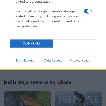
related to personalization.
Failed to fetch
I want to allow Google to enable storage
related to security, including authentication
functionality and fraud prevention, and other
Občine:
Ravne na Koroškem
user protection.
Kategorije:
Novice
Novice
CONFIRM
Ravne na Koroškem
DU Ravne
Ključne besede:
društvo upokojencev ravne
Data Deletion
Data Access
Privacy Policy
Več iz kraja Ravne na Koroškem