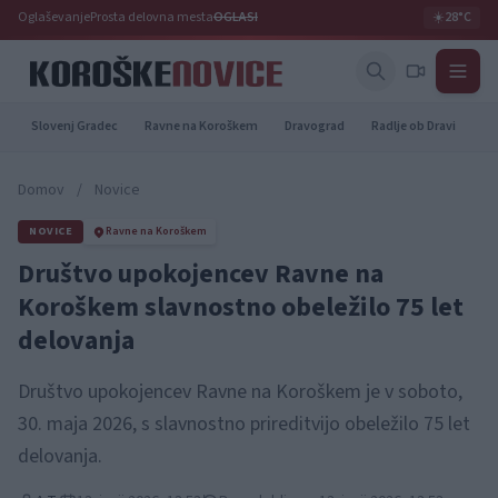
Oglaševanje
Prosta delovna mesta
OGLASI
☀️
28°C
Slovenj Gradec
Ravne na Koroškem
Dravograd
Radlje ob Dravi
Pr
Domov
/
Novice
NOVICE
Ravne na Koroškem
Društvo upokojencev Ravne na
Koroškem slavnostno obeležilo 75 let
delovanja
Društvo upokojencev Ravne na Koroškem je v soboto,
30. maja 2026, s slavnostno prireditvijo obeležilo 75 let
delovanja.