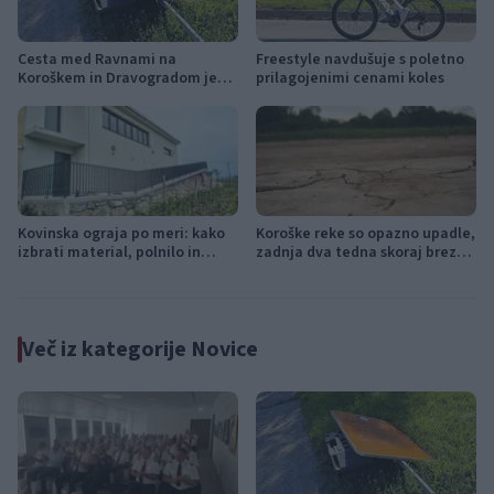
Cesta med Ravnami na
Freestyle navdušuje s poletno
Koroškem in Dravogradom je
prilagojenimi cenami koles
predčasno odprta za promet
Kovinska ograja po meri: kako
Koroške reke so opazno upadle,
izbrati material, polnilo in
zadnja dva tedna skoraj brez
izvedbo
dežja
Več iz kategorije Novice