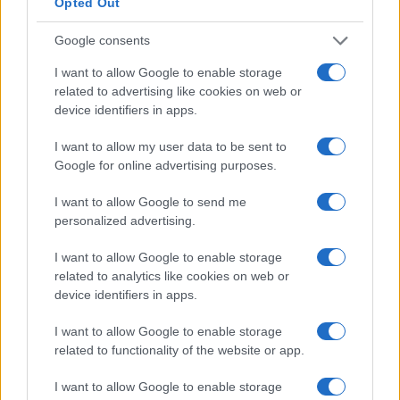
Opted Out
Prednik
, častni član DU Ravne in častni občan Občine
Ravne, je prejel priznanje Zveze društev upokojencev
Google consents
Slovenije.
I want to allow Google to enable storage
related to advertising like cookies on web or
device identifiers in apps.
Iskrene čestitke ob visokem jubileju.
I want to allow my user data to be sent to
Google for online advertising purposes.
Vir: Janja Čebulj
I want to allow Google to send me
personalized advertising.
I want to allow Google to enable storage
related to analytics like cookies on web or
Opozorilo:
Po 297. členu Kazenskega zakonika je
device identifiers in apps.
posameznik kazensko odgovoren za javno spodbujanje
sovraštva, nasilja ali nestrpnosti. Komentarji z žaljivimi,
I want to allow Google to enable storage
rasističnimi, diskriminatornimi ali nezakonitimi vsebinami bodo
related to functionality of the website or app.
odstranjeni.
Pravila komentiranja →
I want to allow Google to enable storage