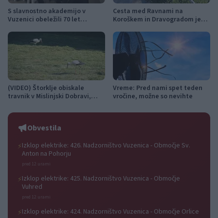
S slavnostno akademijo v
Cesta med Ravnami na
Vuzenici obeležili 70 let
Koroškem in Dravogradom je
Gasilske zveze Dravske doline
predčasno odprta za promet
(VIDEO) Štorklje obiskale
Vreme: Pred nami spet teden
travnik v Mislinjski Dobravi,
vročine, možne so nevihte
Slovenija pa beleži rekordno
leto
Obvestila
Izklop elektrike: 426. Nadzorništvo Vuzenica - Območje Sv.
⚡
Anton na Pohorju
pred 12 urami
Izklop elektrike: 425. Nadzorništvo Vuzenica - Območje
⚡
Vuhred
pred 12 urami
Izklop elektrike: 424. Nadzorništvo Vuzenica - Območje Orlice
⚡