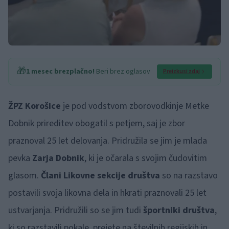
🎁
1 mesec brezplačno!
Beri brez oglasov
Preizkusi zdaj
ŽPZ Korošice
je pod vodstvom zborovodkinje Metke
Dobnik prireditev obogatil s petjem, saj je zbor
praznoval 25 let delovanja. Pridružila se jim je mlada
pevka
Zarja Dobnik
, ki je očarala s svojim čudovitim
glasom.
Člani Likovne sekcije društva
so na razstavo
postavili svoja likovna dela in hkrati praznovali 25 let
ustvarjanja. Pridružili so se jim tudi
športniki društva
,
ki so razstavili pokale, prejete na številnih regijskih in