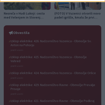
Nesreča v Hudi Luknji: cesta
(FOTO) V Vuzenici otvorili novo
med Velenjem in Slovenj
padel igrišče, kmalu že prvi
Gradcem znova prevozna,
turnir
promet izmenično enosmeren
Obvestila
Izklop elektrike: 426. Nadzorništvo Vuzenica - Območje Sv.
⚡
Anton na Pohorju
pred 8 urami
Izklop elektrike: 425. Nadzorništvo Vuzenica - Območje
⚡
Vuhred
pred 8 urami
Izklop elektrike: 424. Nadzorništvo Vuzenica - Območje Orlice
⚡
pred 8 urami
Izklop elektrike: 429. Nadzorništvo Ravne - Območje Prevalje
⚡
Prisoje
pred 8 urami
Izklop elektrike: 421. Nadzorništvo Ravne - Območje Podkraj
⚡