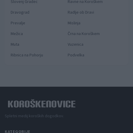
Slovenj Gradec
Ravne na Koroškem
Dravograd
Radlje ob Dravi
Prevalje
Mislinja
Mežica
Črna na Koroškem
Muta
Vuzenica
Ribnica na Pohorju
Podvelka
Spletni medij koroških dogodkov.
KATEGORIJE