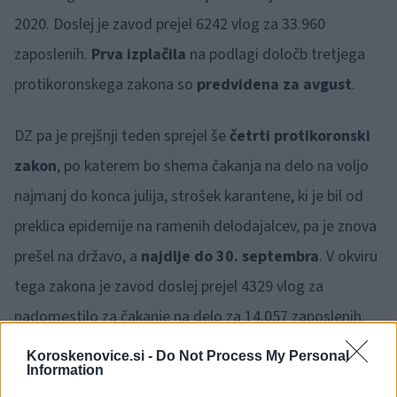
2020. Doslej je zavod prejel 6242 vlog za 33.960
zaposlenih.
Prva izplačila
na podlagi določb tretjega
protikoronskega zakona so
predvidena za avgust
.
DZ pa je prejšnji teden sprejel še
četrti protikoronski
zakon
, po katerem bo shema čakanja na delo na voljo
najmanj do konca julija, strošek karantene, ki je bil od
preklica epidemije na ramenih delodajalcev, pa je znova
prešel na državo, a
najdlje do 30. septembra
. V okviru
tega zakona je zavod doslej prejel 4329 vlog za
nadomestilo za čakanje na delo za 14.057 zaposlenih.
Koroskenovice.si -
Do Not Process My Personal
Information