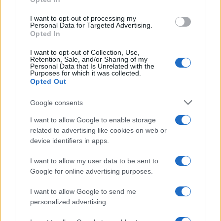
Novice
I want to opt-out of processing my
Personal Data for Targeted Advertising.
Opted In
koronavirus
nadomestilo
Ključne besede:
I want to opt-out of Collection, Use,
Retention, Sale, and/or Sharing of my
zavod za zaposlovanje
Personal Data that Is Unrelated with the
Purposes for which it was collected.
Opted Out
Google consents
Več iz kraja Slovenj Gradec
I want to allow Google to enable storage
related to advertising like cookies on web or
device identifiers in apps.
I want to allow my user data to be sent to
Google for online advertising purposes.
Slovenj Gradec bo avgusta
(FOTO) Operni "Ljubezenski
I want to allow Google to send me
gostil mednarodni teniški
napoj" očaral mestno jedro
personalized advertising.
turnir WTT Slovenj Gradec
Slovenj Gradca
Open