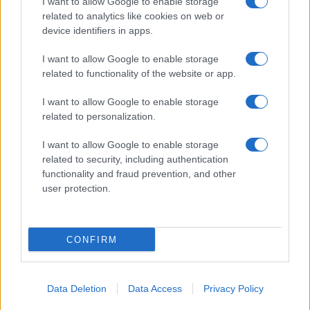
I want to allow Google to enable storage
related to analytics like cookies on web or
device identifiers in apps.
I want to allow Google to enable storage
Danes dopoldne brez pitne
Nesreča v Hudi Luknji: cesta
vode na Gmajni, v Grajski vasi
med Velenjem in Slovenj
related to functionality of the website or app.
in pod Rahtelom
Gradcem znova prevozna,
promet izmenično enosmeren
I want to allow Google to enable storage
related to personalization.
Več iz kategorije Novice
I want to allow Google to enable storage
related to security, including authentication
functionality and fraud prevention, and other
user protection.
(FOTO) Operni "Ljubezenski
(VIDEO) Nova asfaltna prevleka
CONFIRM
napoj" očaral mestno jedro
na cesti Ravne-Dravograd, dela
Slovenj Gradca
intenzivno napredujejo
Data Deletion
Data Access
Privacy Policy