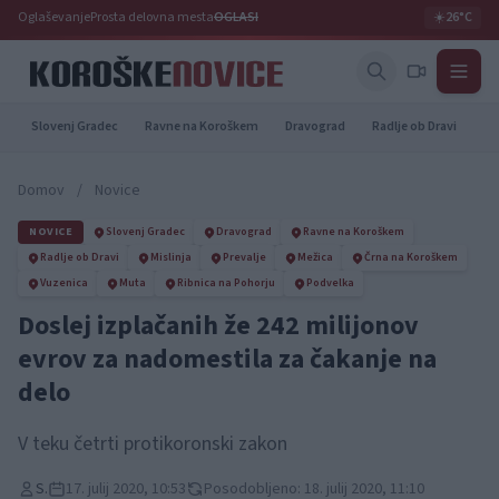
Oglaševanje
Prosta delovna mesta
OGLASI
☀️
26°C
Slovenj Gradec
Ravne na Koroškem
Dravograd
Radlje ob Dravi
Pr
Domov
/
Novice
NOVICE
Slovenj Gradec
Dravograd
Ravne na Koroškem
Radlje ob Dravi
Mislinja
Prevalje
Mežica
Črna na Koroškem
Vuzenica
Muta
Ribnica na Pohorju
Podvelka
Doslej izplačanih že 242 milijonov
evrov za nadomestila za čakanje na
delo
V teku četrti protikoronski zakon
S.
17. julij 2020, 10:53
Posodobljeno: 18. julij 2020, 11:10