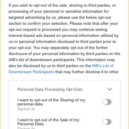
If you wish to opt-out of the sale, sharing to third parties, or
processing of your personal or sensitive information for
Opozorilo:
Po 297. členu Kazenskega zakonika je
targeted advertising by us, please use the below opt-out
posameznik kazensko odgovoren za javno spodbujanje
section to confirm your selection. Please note that after your
sovraštva, nasilja ali nestrpnosti. Komentarji z žaljivimi,
opt-out request is processed you may continue seeing
rasističnimi, diskriminatornimi ali nezakonitimi vsebinami bodo
interest-based ads based on personal information utilized by
odstranjeni.
Pravila komentiranja →
us or personal information disclosed to third parties prior to
your opt-out. You may separately opt-out of the further
disclosure of your personal information by third parties on the
Failed to fetch
IAB’s list of downstream participants. This information may
also be disclosed by us to third parties on the
IAB’s List of
Downstream Participants
that may further disclose it to other
third parties.
Občine:
Slovenj Gradec
Dravograd
Please note that this website/app uses one or more Google
Personal Data Processing Opt Outs
Ravne na Koroškem
Radlje ob Dravi
Mislinja
services and may gather and store information including but
not limited to your visit or usage behaviour. You may click to
I want to opt-out of the Sharing of my
Prevalje
Mežica
Črna na Koroškem
Vuzenica
personal data.
grant or deny consent to Google and its third-party tags to
Opted In
use your data for below specified purposes in below Google
Muta
Ribnica na Pohorju
Podvelka
consent section.
I want to opt-out of the Sale of my
Personal Data.
Kategorije:
Novice
Novice
Novice
Novice
Opted In