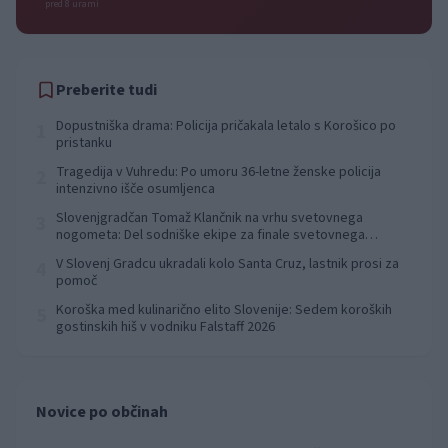
pred 8 urami
Preberite tudi
Dopustniška drama: Policija pričakala letalo s Korošico po
1
pristanku
Tragedija v Vuhredu: Po umoru 36-letne ženske policija
2
intenzivno išče osumljenca
Slovenjgradčan Tomaž Klančnik na vrhu svetovnega
3
nogometa: Del sodniške ekipe za finale svetovnega
prvenstva
V Slovenj Gradcu ukradali kolo Santa Cruz, lastnik prosi za
4
pomoč
Koroška med kulinarično elito Slovenije: Sedem koroških
5
gostinskih hiš v vodniku Falstaff 2026
Novice po občinah