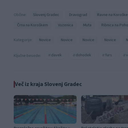
Občine:
Slovenj Gradec
Dravograd
Ravne na Korošk
Črna na Koroškem
Vuzenica
Muta
Ribnica na Poho
Kategorije:
Novice
Novice
Novice
Novice
N
davek
dohodek
furs
v
Ključne besede:
Več iz kraja Slovenj Gradec