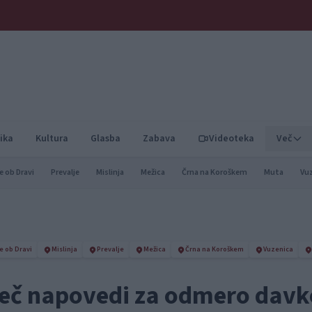
ika
Kultura
Glasba
Zabava
Videoteka
Več
e ob Dravi
Prevalje
Mislinja
Mežica
Črna na Koroškem
Muta
Vu
e ob Dravi
Mislinja
Prevalje
Mežica
Črna na Koroškem
Vuzenica
več napovedi za odmero dav