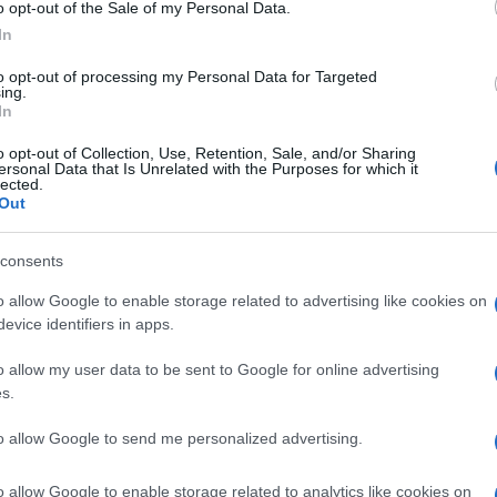
o opt-out of the Sale of my Personal Data.
i je posameznik delnice odsvojil z dobičkom ali z izgubo
In
avezanec, ki je s prodajo vrednostnega papirja ustvaril izg
to opt-out of processing my Personal Data for Targeted
ing.
ril pri prodaji drugega vrednostnega papirja.
In
o opt-out of Collection, Use, Retention, Sale, and/or Sharing
ersonal Data that Is Unrelated with the Purposes for which it
Preizk
lected.
Out
a morajo vložiti zavezanci,
katerih skupni znesek obresti
consents
oveniji in EU je lani presegel znesek 1000 evrov. Tokrat so
o allow Google to enable storage related to advertising like cookies on
evice identifiers in apps.
i.
o allow my user data to be sent to Google for online advertising
i je treba Finančni upravi RS (Furs) prijaviti, če so bili
s.
od dobička od odsvojitve izvedenih finančnih instrumentov 
to allow Google to send me personalized advertising.
t let znižuje. Izjema je prodaja izvedenega finančnega
o allow Google to enable storage related to analytics like cookies on