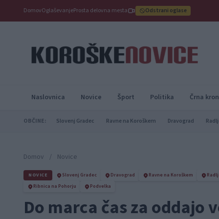
Domov
Oglaševanje
Prosta delovna mesta
Odstrani oglase
Naslovnica
Novice
Šport
Politika
Črna kron
OBČINE:
Slovenj Gradec
Ravne na Koroškem
Dravograd
Radlj
Domov
/
Novice
NOVICE
Slovenj Gradec
Dravograd
Ravne na Koroškem
Radlj
Ribnica na Pohorju
Podvelka
Do marca čas za oddajo 