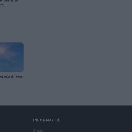
Aqualatio
im
 vroča dneva,
INFORMACIJE
O nas