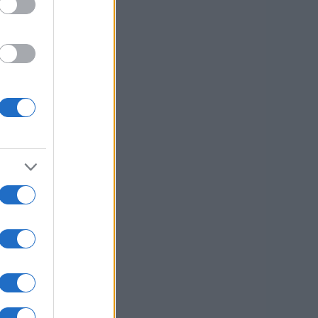
.
ubo,
usi zdaj
 na
 ti
se