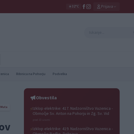
Prijava
☀️
32°C
zenica
Ribnica na Pohorju
Podvelka
Obvestila
Muta
Izklop elektrike: 417. Nadzorništvo Vuzenica -
⚡
Območje Sv. Anton na Pohorju in Zg. Sv. Vid
pred 10 urami
kov
Izklop elektrike: 419. Nadzorništvo Vuzenica -
⚡