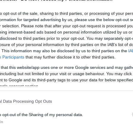
to opt-out of the sale, sharing to third parties, or processing of your per
formation for targeted advertising by us, please use the below opt-out s
vezanci, ki so dosegli dohodek iz oddajanja v najem skup
r selection. Please note that after your opt-out request is processed y
eing interest-based ads based on personal information utilized by us or
 hišniških stanovanj) prek upravnikov. Akontacijo dohodnine j
disclosed to third parties prior to your opt-out. You may separately opt-
, odtegniti in plačati upravnik večstanovanjske stavbe.
losure of your personal information by third parties on the IAB’s list of
. This information may also be disclosed by us to third parties on the
IA
Participants
that may further disclose it to other third parties.
n investicijske kupone,
imajo časa za vložitev napovedi za
 that this website/app uses one or more Google services and may gath
rca. Istega dne se izteče tudi rok za vložitev napovedi za
including but not limited to your visit or usage behaviour. You may click 
nančnih instrumentov.
 to Google and its third-party tags to use your data for below specifi
ogle consent section.
običkov so tako prebivalci Slovenije kot tudi tujci,
če s
l Data Processing Opt Outs
žave. Stopnja davka se vsakih pet let postopno znižuje, po 20
o opt-out of the Sharing of my personal data.
In