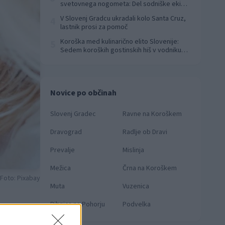
svetovnega nogometa: Del sodniške ekipe
za finale svetovnega prvenstva
V Slovenj Gradcu ukradali kolo Santa Cruz,
4
lastnik prosi za pomoč
Koroška med kulinarično elito Slovenije:
5
Sedem koroških gostinskih hiš v vodniku
Falstaff 2026
Novice po občinah
Slovenj Gradec
Ravne na Koroškem
Dravograd
Radlje ob Dravi
Prevalje
Mislinja
Mežica
Črna na Koroškem
Foto: Pixabay
Muta
Vuzenica
Ribnica na Pohorju
Podvelka
n