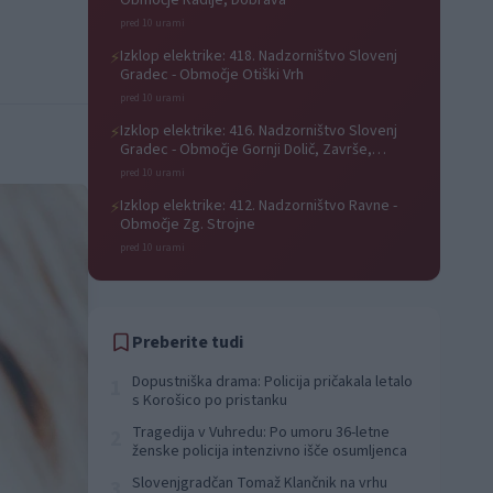
Območje Radlje, Dobrava
pred 10 urami
Izklop elektrike: 418. Nadzorništvo Slovenj
⚡
Gradec - Območje Otiški Vrh
pred 10 urami
Izklop elektrike: 416. Nadzorništvo Slovenj
⚡
Gradec - Območje Gornji Dolič, Završe,
Kozjak, Tolsti vrh pri Mislinji, Srednji Dolič,
pred 10 urami
Paka
Izklop elektrike: 412. Nadzorništvo Ravne -
⚡
Območje Zg. Strojne
pred 10 urami
Preberite tudi
Dopustniška drama: Policija pričakala letalo
1
s Korošico po pristanku
Tragedija v Vuhredu: Po umoru 36-letne
2
ženske policija intenzivno išče osumljenca
Slovenjgradčan Tomaž Klančnik na vrhu
3