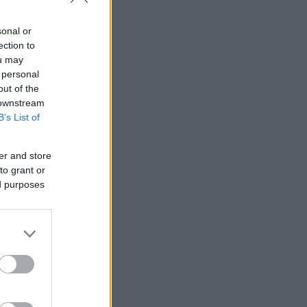
sonal or
ection to
nih
ou may
 personal
e
out of the
 downstream
B’s List of
er and store
to grant or
ed purposes
o