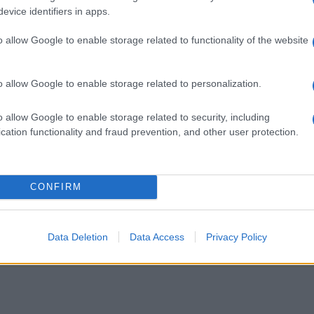
tem primeru se od ustvarjenega dobička plača 40 odstotkov
evice identifiers in apps.
o allow Google to enable storage related to functionality of the website
o allow Google to enable storage related to personalization.
radih in izpostavah, zavezanci pa jih lahko natisnejo tud
 oddati po pošti ali osebno na pristojni finančni urad ozir
o allow Google to enable storage related to security, including
ega sistema ali mobilne aplikacije eDavki.
cation functionality and fraud prevention, and other user protection.
CONFIRM
k kazensko odgovoren za javno spodbujanje sovraštva, nasilja ali nestrpno
Data Deletion
Data Access
Privacy Policy
nitimi vsebinami bodo odstranjeni.
Pravila komentiranja →