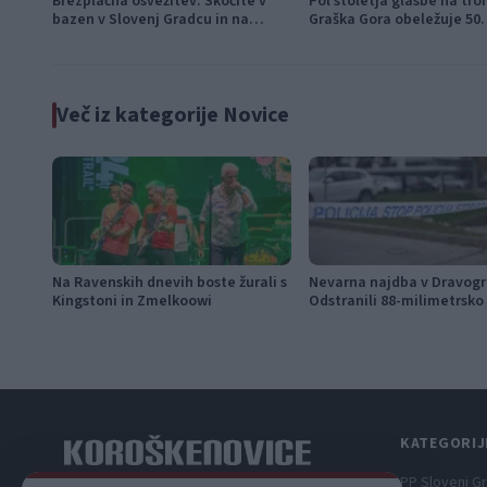
Brezplačna osvežitev: Skočite v
Pol stoletja glasbe na tro
bazen v Slovenj Gradcu in na
Graška Gora obeležuje 50. 
Ravnah
festival narodno-zabavne
Več iz kategorije Novice
Na Ravenskih dnevih boste žurali s
Nevarna najdba v Dravogr
Kingstoni in Zmelkoowi
Odstranili 88-milimetrsko
KATEGORIJ
PP Slovenj G