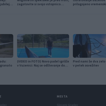
meji:
Nogometni spektakel je pred vrati,
Obratovanje bazenov 
jubilejni
zagotovite si svojo vstopnico
prilagojeno vremensk
 glasbe
pravočasno
razmeram
adu:
(VIDEO in FOTO) Novo padel igrišče
Pred nami še dva zelo
 granato
v Vuzenici: Naj se odštevanje do
v petek osvežitev
prvega servisa začne
E
MESTA
radec
Slovenj Gradec