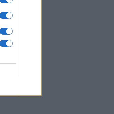
i s
oma
sti.