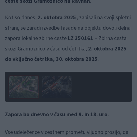
ceste skozi Gramoznico na Ravnah
.
Kot so danes,
2. oktobra 2025,
zapisali na svoji spletni
strani, se zaradi izvedbe fasade na objektu dovoli delna
zapora lokalne zbirne ceste
LZ 350161
– Zbirna cesta
skozi Gramoznico v času od četrtka,
2. oktobra 2025
do vključno četrtka, 30. oktobra 2025
.
1 / 2
Zapora bo dnevno v času med 9. in 18. uro.
Vse udeležence v cestnem prometu vljudno prosijo, da