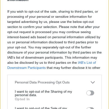
Občine:
Ravne na Koroškem
If you wish to opt-out of the sale, sharing to third parties, or
processing of your personal or sensitive information for
Kategorije:
Novice
Novice
targeted advertising by us, please use the below opt-out
section to confirm your selection. Please note that after your
opt-out request is processed you may continue seeing
fasada
gramoznica
oder
Ključne besede:
interest-based ads based on personal information utilized by
us or personal information disclosed to third parties prior to
promet
zapora ceste
your opt-out. You may separately opt-out of the further
disclosure of your personal information by third parties on the
IAB’s list of downstream participants. This information may
also be disclosed by us to third parties on the
IAB’s List of
Več iz kraja Ravne na Koroškem
Downstream Participants
that may further disclose it to other
third parties.
Please note that this website/app uses one or more Google
Personal Data Processing Opt Outs
services and may gather and store information including but
not limited to your visit or usage behaviour. You may click to
I want to opt-out of the Sharing of my
personal data.
grant or deny consent to Google and its third-party tags to
Opted In
use your data for below specified purposes in below Google
Freestyle navdušuje s poletno
Kovinska ograja po meri: kako
consent section.
I want to opt-out of the Sale of my