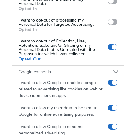
prilagojenimi cenami koles
izbrati material, polnilo in
Personal Data.
izvedbo
Opted In
I want to opt-out of processing my
Personal Data for Targeted Advertising.
Opted In
I want to opt-out of Collection, Use,
Koroške reke so opazno upadle,
Z vlakom po Koroški: Manj
Retention, Sale, and/or Sharing of my
zadnja dva tedna skoraj brez
gneče, več udobja
Personal Data that Is Unrelated with the
Purposes for which it was collected.
dežja
Opted Out
Google consents
Več iz kategorije Novice
I want to allow Google to enable storage
related to advertising like cookies on web or
device identifiers in apps.
I want to allow my user data to be sent to
Google for online advertising purposes.
Plohe in nevihte bodo do
V Črni na Koroškem se začenja
I want to allow Google to send me
večera zajele večji del države
jubilejni 70. Koroški turistični
teden s kar 70 dogodki
personalized advertising.