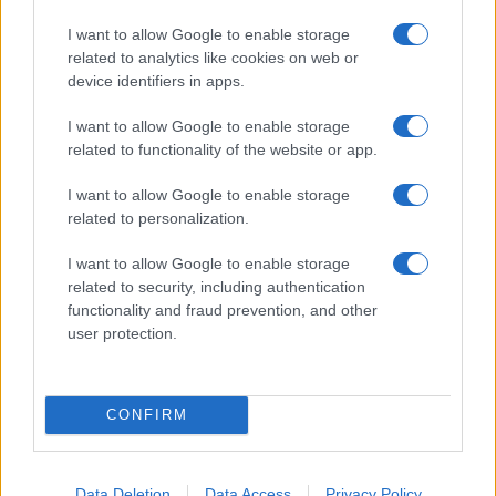
I want to allow Google to enable storage
related to analytics like cookies on web or
device identifiers in apps.
Koncert skupine Delta Riff na
Avgust v Kinu Kulturnega doma
I want to allow Google to enable storage
Festivalu SHOTS prestavljen na
Slovenj Gradec: Filmske
related to functionality of the website or app.
jutri
premiere, napete zgodbe in
počitniški kino
I want to allow Google to enable storage
Obvestila
related to personalization.
Izklop elektrike: 426. Nadzorništvo Vuzenica - Območje Sv.
⚡
I want to allow Google to enable storage
Anton na Pohorju
related to security, including authentication
pred 8 urami
functionality and fraud prevention, and other
Izklop elektrike: 425. Nadzorništvo Vuzenica - Območje
user protection.
⚡
Vuhred
pred 8 urami
Izklop elektrike: 429. Nadzorništvo Ravne - Območje Prevalje
⚡
CONFIRM
Prisoje
pred 8 urami
Izklop elektrike: 424. Nadzorništvo Vuzenica - Območje Orlice
⚡
Data Deletion
Data Access
Privacy Policy