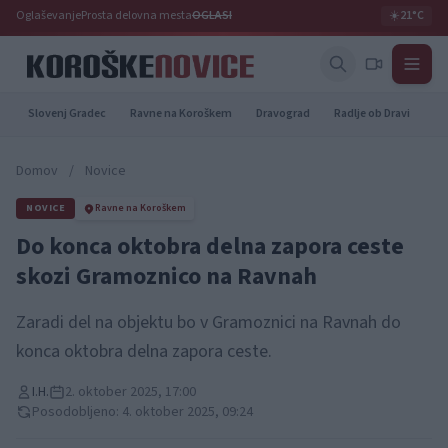
Oglaševanje
Prosta delovna mesta
OGLASI
☀️
21°C
Slovenj Gradec
Ravne na Koroškem
Dravograd
Radlje ob Dravi
Pr
Domov
/
Novice
NOVICE
Ravne na Koroškem
Do konca oktobra delna zapora ceste
skozi Gramoznico na Ravnah
Zaradi del na objektu bo v Gramoznici na Ravnah do
konca oktobra delna zapora ceste.
I.H.
2. oktober 2025, 17:00
Posodobljeno: 4. oktober 2025, 09:24