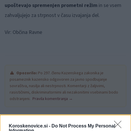
upoštevajo spremenjen prometni režim
in se vsem
zahvaljujejo za strpnost v času izvajanja del.
Vir: Občina Ravne
Opozorilo:
Po 297. členu Kazenskega zakonika je
posameznik kazensko odgovoren za javno spodbujanje
sovraštva, nasilja ali nestrpnosti. Komentarji z žaljivimi,
rasističnimi, diskriminatornimi ali nezakonitimi vsebinami bodo
odstranjeni.
Pravila komentiranja →
Failed to fetch
Koroskenovice.si -
Do Not Process My Personal
Information