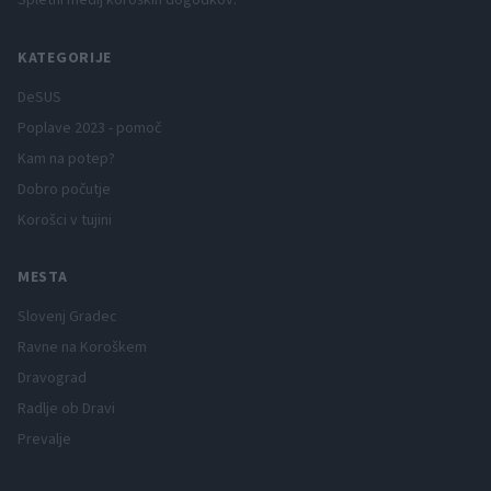
Spletni medij koroških dogodkov.
KATEGORIJE
DeSUS
Poplave 2023 - pomoč
Kam na potep?
Dobro počutje
Korošci v tujini
MESTA
Slovenj Gradec
Ravne na Koroškem
Dravograd
Radlje ob Dravi
Prevalje