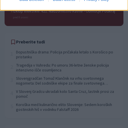
pred 8 urami
Izklop elektrike: 421. Nadzorništvo Ravne - Območje Podkraj
⚡
pred 8 urami
Preberite tudi
Dopustniška drama: Policija pričakala letalo s Korošico po
1
pristanku
Tragedija v Vuhredu: Po umoru 36-letne ženske policija
2
intenzivno išče osumljenca
Slovenjgradčan Tomaž Klančnik na vrhu svetovnega
3
nogometa: Del sodniške ekipe za finale svetovnega
prvenstva
V Slovenj Gradcu ukradali kolo Santa Cruz, lastnik prosi za
4
pomoč
Koroška med kulinarično elito Slovenije: Sedem koroških
5
gostinskih hiš v vodniku Falstaff 2026