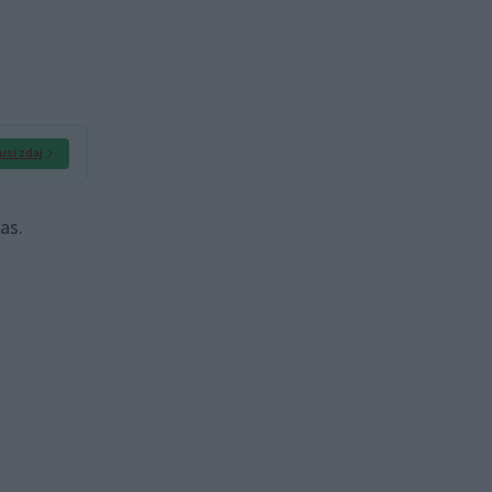
usi zdaj
as.