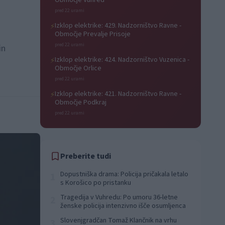
Območje Vuhred
pred 22 urami
Izklop elektrike: 429. Nadzorništvo Ravne -
⚡
Območje Prevalje Prisoje
pred 22 urami
in
Izklop elektrike: 424. Nadzorništvo Vuzenica -
⚡
Območje Orlice
pred 22 urami
Izklop elektrike: 421. Nadzorništvo Ravne -
⚡
Območje Podkraj
pred 22 urami
Preberite tudi
Dopustniška drama: Policija pričakala letalo
1
s Korošico po pristanku
Tragedija v Vuhredu: Po umoru 36-letne
2
ženske policija intenzivno išče osumljenca
Slovenjgradčan Tomaž Klančnik na vrhu
3