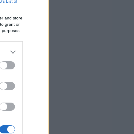
B’s List of
er and store
to grant or
ed purposes
usi zdaj