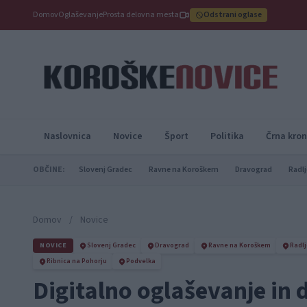
Domov
Oglaševanje
Prosta delovna mesta
Odstrani oglase
Naslovnica
Novice
Šport
Politika
Črna kron
OBČINE:
Slovenj Gradec
Ravne na Koroškem
Dravograd
Radlj
Domov
/
Novice
NOVICE
Slovenj Gradec
Dravograd
Ravne na Koroškem
Radlj
Ribnica na Pohorju
Podvelka
Digitalno oglaševanje in