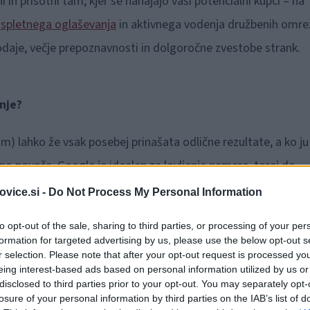
i in prisotni tam, kjer se nahajajo vaši potencialni kupci – na
a
spletnega oglaševanja
in aktivnega vodenja družbenih omrež
rodaje, večje prepoznavnosti in dolgoročne zvestobe strank.
nje?
) lahko že vsak posebej prinašata odlične rezultate, a ko ju
no poveča. Google je idealen za lovljenje namere, torej da
ščejo.
Meta
platforme pa delujejo bolj emocionalno in vizualn
vice.si -
Do Not Process My Personal Information
to opt-out of the sale, sharing to third parties, or processing of your per
formation for targeted advertising by us, please use the below opt-out s
r selection. Please note that after your opt-out request is processed y
eing interest-based ads based on personal information utilized by us or
(npr. »
najboljši zobozdravnik v Ljubljani
«).
disclosed to third parties prior to your opt-out. You may separately opt-
losure of your personal information by third parties on the IAB’s list of
že iščejo vašo storitev ali izdelek.