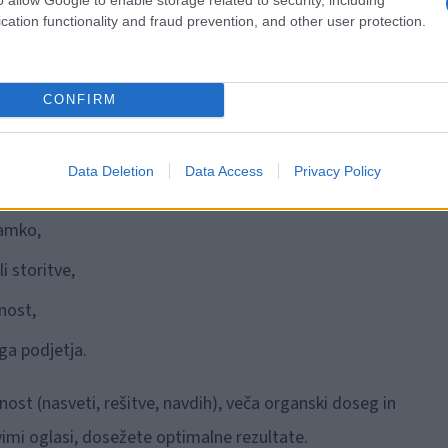
cation functionality and fraud prevention, and other user protection.
CONFIRM
 ni več stvar izbire, ampak nuja. Aktivno in premišljeno
Data Deletion
Data Access
Privacy Policy
a:
namko,
i storitve,
vnost,
ga podjetja.
ost (nasveti, rešitve, navdih), veča organski doseg in
ivimi oglasi, dosežete optimalne rezultate.