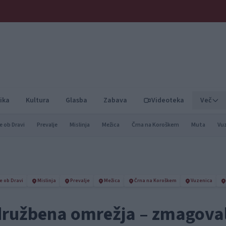
ika
Kultura
Glasba
Zabava
Videoteka
Več
e ob Dravi
Prevalje
Mislinja
Mežica
Črna na Koroškem
Muta
Vu
e ob Dravi
Mislinja
Prevalje
Mežica
Črna na Koroškem
Vuzenica
 družbena omrežja – zmagova