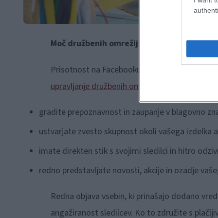
authenti
Moč družbenih omrežij
Prisotnost na Facebooku, Instagramu in TikToku
upravljanje družbenih omrežij
vam omogoča, d
gradite prepoznavnost in zaupanje v blagovno z
ustvarjate zvesto skupnost okoli vašega izdelka al
imate direkten stik s svojimi sledilci in hitro odzi
redno predstavljate novosti, akcije in ozadje vaše
Redna objava vsebin, ki prinašajo dodano vredn
angažiranost sledilcev. Ko to združite s plačlj