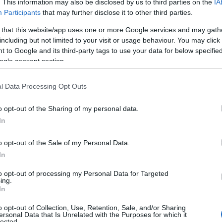
. This information may also be disclosed by us to third parties on the
IA
Participants
that may further disclose it to other third parties.
okaciji in času prikaza.
 that this website/app uses one or more Google services and may gath
including but not limited to your visit or usage behaviour. You may click 
 to Google and its third-party tags to use your data for below specifi
ogle consent section.
enju uporabnikov.
l Data Processing Opt Outs
o opt-out of the Sharing of my personal data.
st uporabnikov.
In
o opt-out of the Sale of my Personal Data.
Preizk
In
to opt-out of processing my Personal Data for Targeted
ing.
In
o opt-out of Collection, Use, Retention, Sale, and/or Sharing
ersonal Data that Is Unrelated with the Purposes for which it
lected.