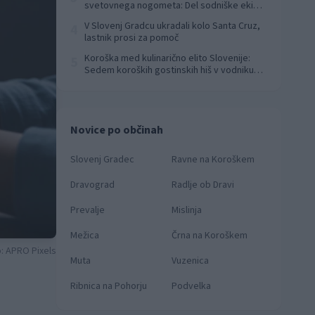
svetovnega nogometa: Del sodniške ekipe
za finale svetovnega prvenstva
V Slovenj Gradcu ukradali kolo Santa Cruz,
4
lastnik prosi za pomoč
Koroška med kulinarično elito Slovenije:
5
Sedem koroških gostinskih hiš v vodniku
Falstaff 2026
Novice po občinah
Slovenj Gradec
Ravne na Koroškem
Dravograd
Radlje ob Dravi
Prevalje
Mislinja
Mežica
Črna na Koroškem
: APRO Pixels
Muta
Vuzenica
Ribnica na Pohorju
Podvelka