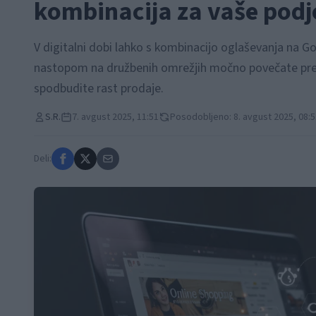
kombinacija za vaše podj
V digitalni dobi lahko s kombinacijo oglaševanja na 
nastopom na družbenih omrežjih močno povečate prep
spodbudite rast prodaje.
S.R.
7. avgust 2025, 11:51
Posodobljeno: 8. avgust 2025, 08:5
Deli: