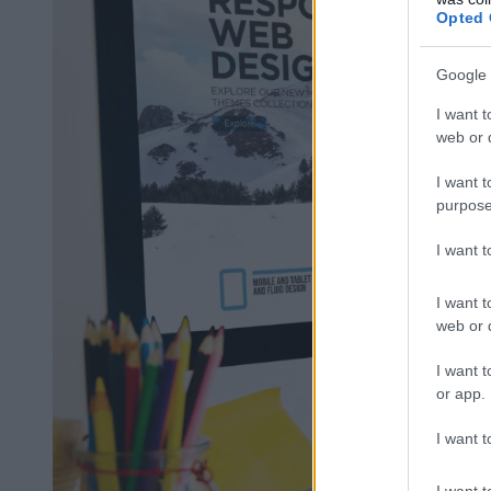
Opted 
Google 
I want t
web or d
I want t
purpose
I want 
I want t
web or d
I want t
or app.
I want t
I want t