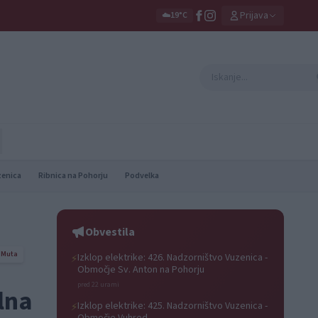
Prijava
☁️
19°C
zenica
Ribnica na Pohorju
Podvelka
Obvestila
Muta
Izklop elektrike: 426. Nadzorništvo Vuzenica -
⚡
Območje Sv. Anton na Pohorju
pred 22 urami
lna
Izklop elektrike: 425. Nadzorništvo Vuzenica -
⚡