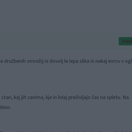
Preizk
 družbenih omrežij ni dovolj le lepa slika in nekaj evrov v ogl
tari, kaj jih zanima, kje in kdaj preživljajo čas na spletu. Na
ebino.