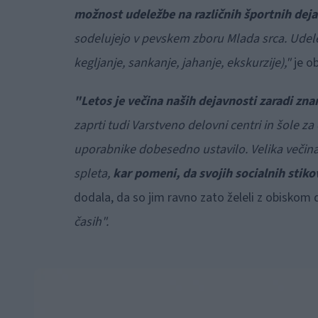
možnost udeležbe na različnih športnih dej
sodelujejo v pevskem zboru Mlada srca. Udeležu
kegljanje, sankanje, jahanje, ekskurzije),"
je o
"Letos je večina naših dejavnosti zaradi zn
zaprti tudi Varstveno delovni centri in šole za
uporabnike dobesedno ustavilo. Velika večina
spleta,
kar pomeni, da svojih socialnih stiko
dodala, da so jim ravno zato želeli z obiskom 
časih".