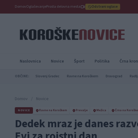
Domov
Oglaševanje
Prosta delovna mesta
Odstrani oglase
Naslovnica
Novice
Šport
Politika
Črna kron
OBČINE:
Slovenj Gradec
Ravne na Koroškem
Dravograd
Radlj
Domov
/
Novice
NOVICE
Ravne na Koroškem
Prevalje
Mežica
Črna na Korošk
Dedek mraz je danes razves
Evi za rojstni dan