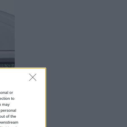
sonal or
ection to
ou may
 personal
out of the
 downstream