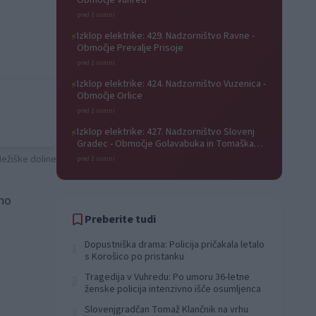
Območje Vuhred
pred 3 urami
Izklop elektrike: 429. Nadzorništvo Ravne -
⚡
Območje Prevalje Prisoje
pred 3 urami
Izklop elektrike: 424. Nadzorništvo Vuzenica -
⚡
Območje Orlice
pred 3 urami
Izklop elektrike: 427. Nadzorništvo Slovenj
⚡
Gradec - Območje Golavabuka in Tomaška
vas
Mežiške doline
pred 3 urami
no
Preberite tudi
Dopustniška drama: Policija pričakala letalo
1
s Korošico po pristanku
Tragedija v Vuhredu: Po umoru 36-letne
2
ženske policija intenzivno išče osumljenca
Slovenjgradčan Tomaž Klančnik na vrhu
3