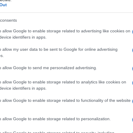
Out
consents
o allow Google to enable storage related to advertising like cookies on
evice identifiers in apps.
o allow my user data to be sent to Google for online advertising
s.
to allow Google to send me personalized advertising.
abili, pa čeprav se dolgo nismo videli,"
je pojasnila
o allow Google to enable storage related to analytics like cookies on
evice identifiers in apps.
o allow Google to enable storage related to functionality of the website
Preizk
o allow Google to enable storage related to personalization.
o allow Google to enable storage related to security, including