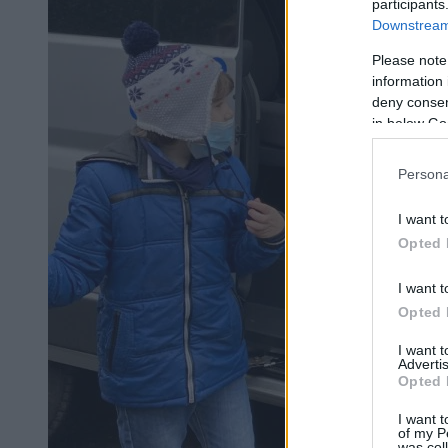
participants
Downstream 
Please note
information 
deny consent
in below Go
Persona
I want t
Opted 
I want t
Opted 
I want 
Advertis
Opted 
I want t
of my P
was col