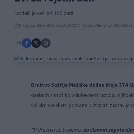
razdelil je več kot 100 daril
D.K.
22. december 2020, 20:33
Posodobljeno: 23. december 
Deli:
Društvo Sožitje Mežiške doline šteje 374 čl
osebam z motnjo v duševnem razvoju, njihovim 
velikim veseljem pomagajo izvajati zastavlje
"V društvu se trudimo,
da članom zagotavljam