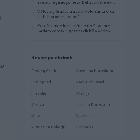
svetovnega nogometa: Del sodniške ekipe
za finale svetovnega prvenstva
V Slovenj Gradcu ukradali kolo Santa Cruz,
4
,
lastnik prosi za pomoč
Koroška med kulinarično elito Slovenije:
5
Sedem koroških gostinskih hiš v vodniku
Falstaff 2026
Novice po občinah
ko
Slovenj Gradec
Ravne na Koroškem
Dravograd
Radlje ob Dravi
Prevalje
Mislinja
Mežica
Črna na Koroškem
Muta
Vuzenica
Ribnica na Pohorju
Podvelka