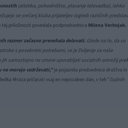
avnostih
(atletika, pohodništvo, plavanje telovadba), lahko
jejo se srečanj kluba prijateljev (ogledi različnih predstav
b tej priložnosti povedala podpredsednica
Milena Verhnjak.
anih razmer začasno prenehala delovati.
Glede na to, da so
 otroke s posebnimi potrebami, se je življenje za naše
 jih samostojno ne zmore uporabljati socialnih omrežij pre
v ne morejo vzdrževati,"
je pojasnila predsednica društva in
dedka Mraza pričarati vsaj en nepozaben dan, v teh "
čudnih