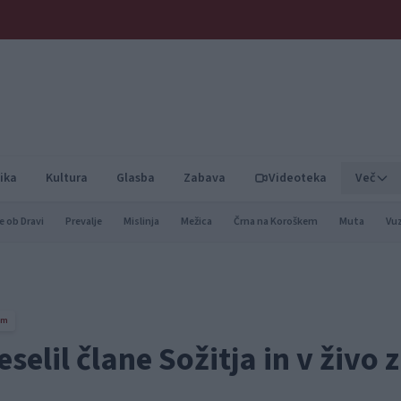
ika
Kultura
Glasba
Zabava
Videoteka
Več
e ob Dravi
Prevalje
Mislinja
Mežica
Črna na Koroškem
Muta
Vu
em
elil člane Sožitja in v živo 