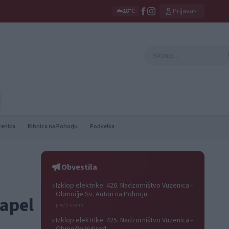
Prijava
☁️
18°C
zenica
Ribnica na Pohorju
Podvelka
Obvestila
Izklop elektrike: 426. Nadzorništvo Vuzenica -
⚡
Območje Sv. Anton na Pohorju
zapel
pred 3 urami
Izklop elektrike: 425. Nadzorništvo Vuzenica -
⚡