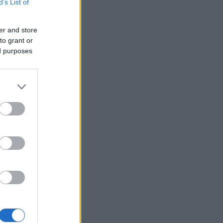
B’s List of
er and store
to grant or
ed purposes