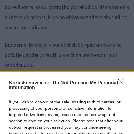
bo večinoma jasno, zjutraj bo ponekod po nižinah megla
ali nizka oblačnost, ki se bo občasno zadrževala tudi ob
severnem Jadranu.
Biovreme: Danes in v ponedeljek bo vpliv vremena na
počutje ugoden, v krajih s sončnim vremenom tudi
vzpodbuden.
Vir: Arso
Koroskenovice.si -
Do Not Process My Personal
Information
If you wish to opt-out of the sale, sharing to third parties, or
processing of your personal or sensitive information for
targeted advertising by us, please use the below opt-out
section to confirm your selection. Please note that after your
Opozorilo:
Po 297. členu Kazenskega zakonika je
opt-out request is processed you may continue seeing
posameznik kazensko odgovoren za javno spodbujanje
interest-based ads based on personal information utilized by