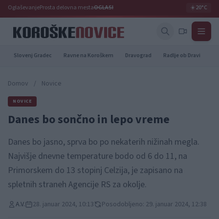
Oglaševanje
Prosta delovna mesta
OGLASI
☀️
20°C
Slovenj Gradec
Ravne na Koroškem
Dravograd
Radlje ob Dravi
Pr
Domov
/
Novice
NOVICE
Danes bo sončno in lepo vreme
Danes bo jasno, sprva bo po nekaterih nižinah megla.
Najvišje dnevne temperature bodo od 6 do 11, na
Primorskem do 13 stopinj Celzija, je zapisano na
spletnih straneh Agencije RS za okolje.
A.V.
28. januar 2024, 10:13
Posodobljeno: 29. januar 2024, 12:38