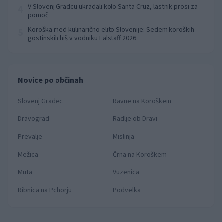
prvenstva
V Slovenj Gradcu ukradali kolo Santa Cruz, lastnik prosi za
4
pomoč
Koroška med kulinarično elito Slovenije: Sedem koroških
5
gostinskih hiš v vodniku Falstaff 2026
Novice po občinah
Slovenj Gradec
Ravne na Koroškem
Dravograd
Radlje ob Dravi
Prevalje
Mislinja
Mežica
Črna na Koroškem
Muta
Vuzenica
Ribnica na Pohorju
Podvelka