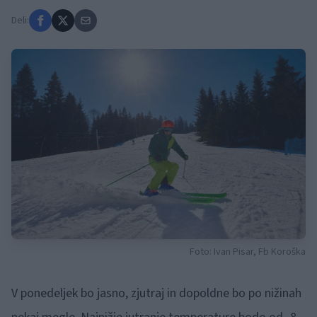
Deli:
Foto: Ivan Pisar, Fb Koroška
V ponedeljek bo jasno, zjutraj in dopoldne bo po nižinah