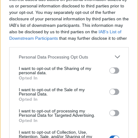
sovraštva, nasilja ali nestrpnosti. Komentarji z žaljivimi,
us or personal information disclosed to third parties prior to
rasističnimi, diskriminatornimi ali nezakonitimi vsebinami bodo
your opt-out. You may separately opt-out of the further
odstranjeni.
Pravila komentiranja →
disclosure of your personal information by third parties on the
IAB’s list of downstream participants. This information may
also be disclosed by us to third parties on the
IAB’s List of
Failed to fetch
Downstream Participants
that may further disclose it to other
third parties.
Please note that this website/app uses one or more Google
Personal Data Processing Opt Outs
Kategorije:
Novice
services and may gather and store information including but
not limited to your visit or usage behaviour. You may click to
I want to opt-out of the Sharing of my
personal data.
grant or deny consent to Google and its third-party tags to
arso
sonce
vreme
Ključne besede:
Opted In
use your data for below specified purposes in below Google
consent section.
vremenska napoved
I want to opt-out of the Sale of my
Personal Data.
Opted In
I want to opt-out of processing my
Personal Data for Targeted Advertising.
Več iz kategorije Novice
Opted In
I want to opt-out of Collection, Use,
Retention, Sale, and/or Sharing of my