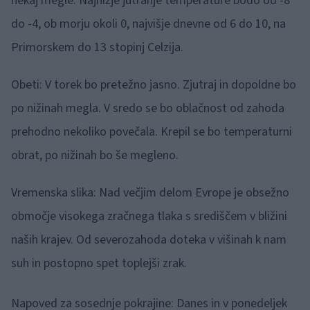
nekaj megle. Najnižje jutranje temperature bodo od -8
do -4, ob morju okoli 0, najvišje dnevne od 6 do 10, na
Primorskem do 13 stopinj Celzija.
Obeti: V torek bo pretežno jasno. Zjutraj in dopoldne bo
po nižinah megla. V sredo se bo oblačnost od zahoda
prehodno nekoliko povečala. Krepil se bo temperaturni
obrat, po nižinah bo še megleno.
Vremenska slika: Nad večjim delom Evrope je obsežno
območje visokega zračnega tlaka s središčem v bližini
naših krajev. Od severozahoda doteka v višinah k nam
suh in postopno spet toplejši zrak.
Napoved za sosednje pokrajine: Danes in v ponedeljek