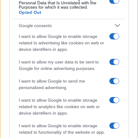
Personal Data that Is Unrelated with the
Purposes for which it was collected.
Opted Out
Google consents
Vreme: Pred nami spet teden
V OTP banki opozarjajo na
vročine, možne so nevihte
zlorabe plačilnih kartic s
I want to allow Google to enable storage
skimmingom
related to advertising like cookies on web or
device identifiers in apps.
I want to allow my user data to be sent to
Google for online advertising purposes.
V torek ob nespremenjenih
Na Koroško prihaja
I want to allow Google to send me
dajatvah občutna pocenitev
avtomobilski spektakel:
personalized advertising.
goriv
Rohnenje motorjev, dvoboji na
progah in atraktivni Car Meet
I want to allow Google to enable storage
Obvestila
related to analytics like cookies on web or
device identifiers in apps.
Izklop elektrike: 426. Nadzorništvo Vuzenica - Območje Sv.
⚡
Anton na Pohorju
I want to allow Google to enable storage
pred 7 urami
related to functionality of the website or app.
Izklop elektrike: 425. Nadzorništvo Vuzenica - Območje
⚡