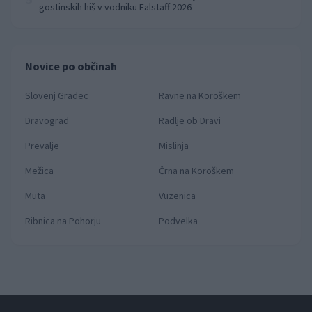
gostinskih hiš v vodniku Falstaff 2026
Novice po občinah
Slovenj Gradec
Ravne na Koroškem
Dravograd
Radlje ob Dravi
Prevalje
Mislinja
Mežica
Črna na Koroškem
Muta
Vuzenica
Ribnica na Pohorju
Podvelka