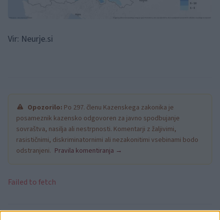
Vir: Neurje.si
Opozorilo:
Po 297. členu Kazenskega zakonika je
posameznik kazensko odgovoren za javno spodbujanje
sovraštva, nasilja ali nestrpnosti. Komentarji z žaljivimi,
rasističnimi, diskriminatornimi ali nezakonitimi vsebinami bodo
odstranjeni.
Pravila komentiranja →
Failed to fetch