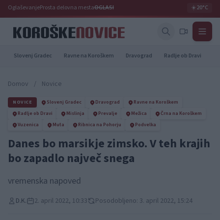
Oglaševanje
Prosta delovna mesta
OGLASI
☀️
20°C
Slovenj Gradec
Ravne na Koroškem
Dravograd
Radlje ob Dravi
Pr
Domov
/
Novice
NOVICE
Slovenj Gradec
Dravograd
Ravne na Koroškem
Radlje ob Dravi
Mislinja
Prevalje
Mežica
Črna na Koroškem
Vuzenica
Muta
Ribnica na Pohorju
Podvelka
Danes bo marsikje zimsko. V teh krajih
bo zapadlo največ snega
vremenska napoved
D.K.
2. april 2022, 10:33
Posodobljeno: 3. april 2022, 15:24