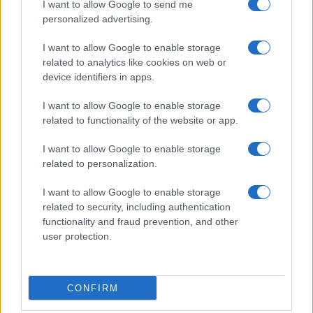
I want to allow Google to send me
personalized advertising.
Vreme: Pred nami spet teden
V OTP banki opozarjajo na
vročine, možne so nevihte
zlorabe plačilnih kartic s
skimmingom
I want to allow Google to enable storage
related to analytics like cookies on web or
device identifiers in apps.
I want to allow Google to enable storage
related to functionality of the website or app.
V torek ob nespremenjenih
Na Koroško prihaja
dajatvah občutna pocenitev
avtomobilski spektakel:
I want to allow Google to enable storage
goriv
Rohnenje motorjev, dvoboji na
related to personalization.
progah in atraktivni Car Meet
Obvestila
I want to allow Google to enable storage
related to security, including authentication
Izklop elektrike: 426. Nadzorništvo Vuzenica - Območje Sv.
⚡
functionality and fraud prevention, and other
Anton na Pohorju
user protection.
pred 7 urami
Izklop elektrike: 425. Nadzorništvo Vuzenica - Območje
⚡
Vuhred
CONFIRM
pred 7 urami
Izklop elektrike: 429. Nadzorništvo Ravne - Območje Prevalje
⚡