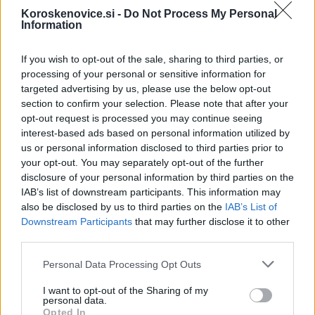
Občine:
Slovenj Gradec
Dravograd
Koroskenovice.si -
Do Not Process My Personal
Information
Ravne na Koroškem
Radlje ob Dravi
Mislinja
Prevalje
Mežica
Črna na Koroškem
Vuzenica
If you wish to opt-out of the sale, sharing to third parties, or
processing of your personal or sensitive information for
Muta
Ribnica na Pohorju
Podvelka
targeted advertising by us, please use the below opt-out
section to confirm your selection. Please note that after your
Kategorije:
Novice
Novice
Novice
Novice
opt-out request is processed you may continue seeing
interest-based ads based on personal information utilized by
Novice
us or personal information disclosed to third parties prior to
your opt-out. You may separately opt-out of the further
disclosure of your personal information by third parties on the
sneg
vreme
zima
Ključne besede:
IAB’s list of downstream participants. This information may
also be disclosed by us to third parties on the
IAB’s List of
Downstream Participants
that may further disclose it to other
third parties.
Več iz kraja Slovenj Gradec
Please note that this website/app uses one or more Google
Personal Data Processing Opt Outs
services and may gather and store information including but
not limited to your visit or usage behaviour. You may click to
I want to opt-out of the Sharing of my
personal data.
grant or deny consent to Google and its third-party tags to
Opted In