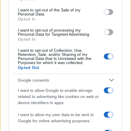
use your data for below specified purposes in below Google
consent section.
I want to opt-out of the Sale of my
Personal Data.
(FOTO) Kava pri Lourdes trikrat
Jutri v Slovenj Gradcu
Opted In
nagrajena: Znani so
brezplačna opera pod
zmagovalci festivala SHOTS v
zvezdami: na Trgu svobode bo
I want to opt-out of processing my
Slovenj Gradcu
zazvenel Ljubezenski napoj
Personal Data for Targeted Advertising.
Opted In
I want to opt-out of Collection, Use,
Retention, Sale, and/or Sharing of my
Personal Data that Is Unrelated with the
Purposes for which it was collected.
Na Koroško prihaja
Koncert skupine Delta Riff na
Opted Out
avtomobilski spektakel:
Festivalu SHOTS prestavljen na
Rohnenje motorjev, dvoboji na
jutri
progah in atraktivni Car Meet
Google consents
I want to allow Google to enable storage
Več iz kategorije Novice
related to advertising like cookies on web or
device identifiers in apps.
I want to allow my user data to be sent to
Google for online advertising purposes.