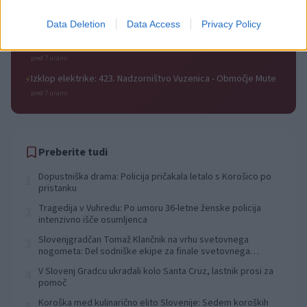
Prisoje
pred 7 urami
Data Deletion
Data Access
Privacy Policy
Izklop elektrike: 424. Nadzorništvo Vuzenica - Območje Orlice
⚡
pred 7 urami
Izklop elektrike: 423. Nadzorništvo Vuzenica - Območje Mute
⚡
pred 7 urami
Preberite tudi
Dopustniška drama: Policija pričakala letalo s Korošico po
1
pristanku
Tragedija v Vuhredu: Po umoru 36-letne ženske policija
2
intenzivno išče osumljenca
Slovenjgradčan Tomaž Klančnik na vrhu svetovnega
3
nogometa: Del sodniške ekipe za finale svetovnega
prvenstva
V Slovenj Gradcu ukradali kolo Santa Cruz, lastnik prosi za
4
pomoč
Koroška med kulinarično elito Slovenije: Sedem koroških
5