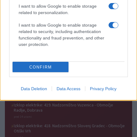
nepredvidljivih dogodkov do
vrača Dežela škratov
I want to allow Google to enable storage
115.000 evrov sredstev
related to personalization.
I want to allow Google to enable storage
related to security, including authentication
functionality and fraud prevention, and other
user protection.
Ob povečanem številu
Na Ravenskih dnevih boste
podtaknjenih požarov pozivi
žurali s Kingstoni in Zmelkoowi
občanom k takojšnjemu
obveščanju policije
CONFIRM
Obvestila
Izklop elektrike: 417. Nadzorništvo Vuzenica - Območje Sv.
⚡
Data Deletion
Data Access
Privacy Policy
Anton na Pohorju in Zg. Sv. Vid
pred 14 urami
Izklop elektrike: 419. Nadzorništvo Vuzenica - Območje
⚡
Radlje, Dobrava
pred 14 urami
Izklop elektrike: 418. Nadzorništvo Slovenj Gradec - Območje
⚡
Otiški Vrh