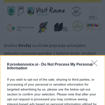
Društvo
Devžej
za otroke pripravlja ustvarjalno
delavnico ponovne uporabe, s katerim bodo otrokom
pokazali, kako ponovno uporabiti stvari in jim vdihniti
Koroskenovice.si -
Do Not Process My Personal
Information
novo življenje. Za posebno akcijo za otroke in odrasle
bo poskrbel športni poligon Družinskega centra
Družin-
If you wish to opt-out of the sale, sharing to third parties, or
ko
.
processing of your personal or sensitive information for
targeted advertising by us, please use the below opt-out
section to confirm your selection. Please note that after your
opt-out request is processed you may continue seeing
🎁
1 mesec brezplačno!
Beri brez oglasov
Preizkusi zdaj
interest-based ads based on personal information utilized by