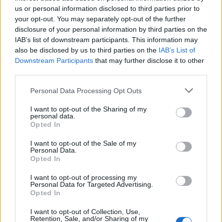
us or personal information disclosed to third parties prior to
your opt-out. You may separately opt-out of the further
In brez skrbi, tudi na želodčke so mislili, zato bo za
disclosure of your personal information by third parties on the
IAB’s list of downstream participants. This information may
sladke užitke s svojimi legendarnimi pekovskimi
also be disclosed by us to third parties on the
IAB’s List of
dobrotami poskrbel
Luka Ocepek
.
Downstream Participants
that may further disclose it to other
third parties.
Pridite na druženje in uživajte v Dnevu mladih in
Please note that this website/app uses one or more Google
Personal Data Processing Opt Outs
services and may gather and store information including but
utripu mesta Ravne.
not limited to your visit or usage behaviour. You may click to
I want to opt-out of the Sharing of my
personal data.
grant or deny consent to Google and its third-party tags to
Opted In
Se vidimo na Partizanski cesti.
use your data for below specified purposes in below Google
consent section.
I want to opt-out of the Sale of my
Personal Data.
Opted In
I want to opt-out of processing my
Personal Data for Targeted Advertising.
Opted In
Opozorilo:
Po 297. členu Kazenskega zakonika je
posameznik kazensko odgovoren za javno spodbujanje
I want to opt-out of Collection, Use,
Retention, Sale, and/or Sharing of my