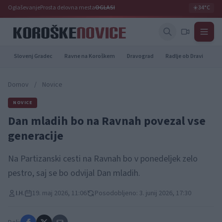
Oglaševanje
Prosta delovna mesta
OGLASI
☀️
34°C
Slovenj Gradec
Ravne na Koroškem
Dravograd
Radlje ob Dravi
Pr
Domov
/
Novice
NOVICE
Dan mladih bo na Ravnah povezal vse
generacije
Na Partizanski cesti na Ravnah bo v ponedeljek zelo
pestro, saj se bo odvijal Dan mladih.
I.H.
19. maj 2026, 11:06
Posodobljeno: 3. junij 2026, 17:30