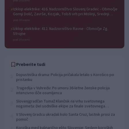
pred 14 urami
Izklop elektrike: 416. Nadzorništvo Slovenj Gradec - Območje
⚡
Gornji Dolič, Završe, Kozjak, Tolsti vrh pri Mislinji, Srednji
Dolič, Paka
pred 14 urami
Izklop elektrike: 412. Nadzorništvo Ravne - Območje Zg.
⚡
Strojne
pred 14 urami
Preberite tudi
Dopustniška drama: Policija pričakala letalo s Korošico po
1
pristanku
Tragedija v Vuhredu: Po umoru 36-letne ženske policija
2
intenzivno išče osumljenca
Slovenjgradčan Tomaž Klančnik na vrhu svetovnega
3
nogometa: Del sodniške ekipe za finale svetovnega
prvenstva
V Slovenj Gradcu ukradali kolo Santa Cruz, lastnik prosi za
4
pomoč
Koroška med kulinarično elito Slovenije: Sedem koroških