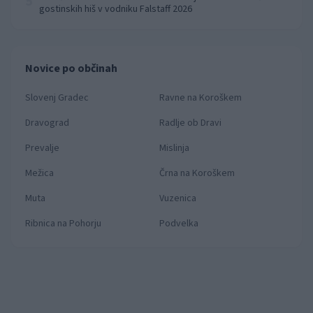
5
gostinskih hiš v vodniku Falstaff 2026
Novice po občinah
Slovenj Gradec
Ravne na Koroškem
Dravograd
Radlje ob Dravi
Prevalje
Mislinja
Mežica
Črna na Koroškem
Muta
Vuzenica
Ribnica na Pohorju
Podvelka