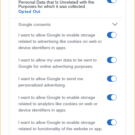
sovraštva, nasilja ali nestrpnosti. Komentarji z žaljivimi,
Personal Data that Is Unrelated with the
Purposes for which it was collected.
rasističnimi, diskriminatornimi ali nezakonitimi vsebinami bodo
Opted Out
odstranjeni.
Pravila komentiranja →
Google consents
Failed to fetch
I want to allow Google to enable storage
related to advertising like cookies on web or
device identifiers in apps.
Kategorije:
Novice
I want to allow my user data to be sent to
Google for online advertising purposes.
I want to allow Google to send me
personalized advertising.
Več iz kategorije Novice
I want to allow Google to enable storage
related to analytics like cookies on web or
device identifiers in apps.
I want to allow Google to enable storage
related to functionality of the website or app.
Za pomoč kmetom zaradi
Po šestih letih se na Gmajno