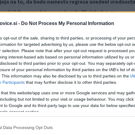
ujejo na to, da bodo namesto regresa uvedeni vrednostn
ponudnikih, posredujemo pojasnilo Ministrstva za
vice.si -
Do Not Process My Personal Information
to opt-out of the sale, sharing to third parties, or processing of your per
formation for targeted advertising by us, please use the below opt-out s
logijo se zavedajo težav v slovenskem turizmu, ki so posledi
r selection. Please note that after your opt-out request is processed y
n težav z izpadom prihodkov. Prve ukrepe za pomoč turizmu j
eing interest-based ads based on personal information utilized by us or
disclosed to third parties prior to your opt-out. You may separately opt-
 Za namenom določitve smernic za drugi paket ukrepov, na
losure of your personal information by third parties on the IAB’s list of
. This information may also be disclosed by us to third parties on the
IA
 je minister
Zdravko Počivalšek
4. aprila 2020 sklical tudi
Participants
that may further disclose it to other third parties.
turizma in kmetijstva.
 that this website/app uses one or more Google services and may gath
including but not limited to your visit or usage behaviour. You may click 
sandra Pivec
ter ministra
Boštjan Koritnik
in
Janez Cigler
 to Google and its third-party tags to use your data for below specifi
ogle consent section.
 deležniki (GZS, OZS, TZS, SBC, ZDS, KGZ, TGZS, ZDOPS, ZM,
eje in predloge za pripravo kvalitetnih smernic, s katerim
l Data Processing Opt Outs