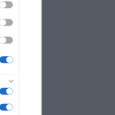
med
nic
nice
usi zdaj