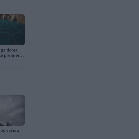
nega doma
ke premiere,
tniški kino
 do večera