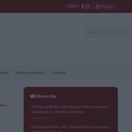
Prijava
☀️
19°C
zenica
Ribnica na Pohorju
Podvelka
Obvestila
Muta
Izklop elektrike: 426. Nadzorništvo Vuzenica -
⚡
Območje Sv. Anton na Pohorju
pred 20 urami
Izklop elektrike: 425. Nadzorništvo Vuzenica -
⚡