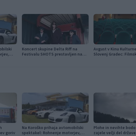
bilski
Koncert skupine Delta Riff na
Avgust v Kinu Kultur
rjev,
Festivalu SHOTS prestavljen na
Slovenj Gradec: Films
tivni Car
jutri
napete zgodbe in poči
h
Na Koroško prihaja avtomobilski
Plohe in nevihte bodo
ev goriv
spektakel: Rohnenje motorjev,
zajele večji del države