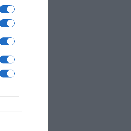
ne
 da