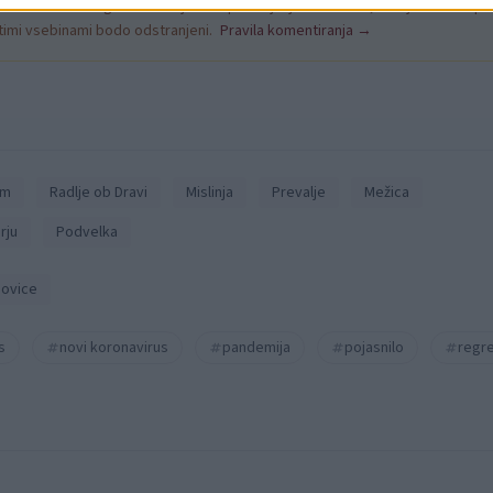
k kazensko odgovoren za javno spodbujanje sovraštva, nasilja ali nestrpno
nitimi vsebinami bodo odstranjeni.
Pravila komentiranja →
em
Radlje ob Dravi
Mislinja
Prevalje
Mežica
rju
Podvelka
ovice
s
novi koronavirus
pandemija
pojasnilo
regr