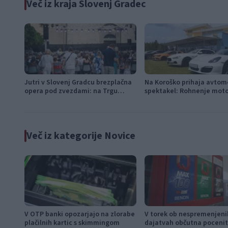
Več iz kraja Slovenj Gradec
Jutri v Slovenj Gradcu brezplačna
Na Koroško prihaja avtomo
opera pod zvezdami: na Trgu
spektakel: Rohnenje moto
svobode bo zazvenel Ljubezenski
dvoboji na progah in atrak
napoj
Meet
Več iz kategorije Novice
V OTP banki opozarjajo na zlorabe
V torek ob nespremenjeni
plačilnih kartic s skimmingom
dajatvah občutna pocenit