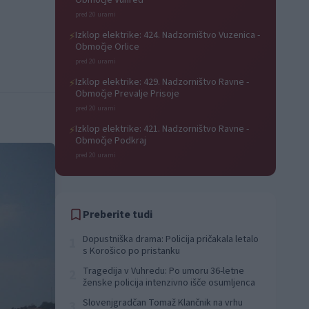
Območje Vuhred
pred 20 urami
Izklop elektrike: 424. Nadzorništvo Vuzenica -
⚡
Območje Orlice
pred 20 urami
Izklop elektrike: 429. Nadzorništvo Ravne -
⚡
Območje Prevalje Prisoje
pred 20 urami
Izklop elektrike: 421. Nadzorništvo Ravne -
⚡
Območje Podkraj
pred 20 urami
Preberite tudi
Dopustniška drama: Policija pričakala letalo
1
s Korošico po pristanku
Tragedija v Vuhredu: Po umoru 36-letne
2
ženske policija intenzivno išče osumljenca
Slovenjgradčan Tomaž Klančnik na vrhu
3