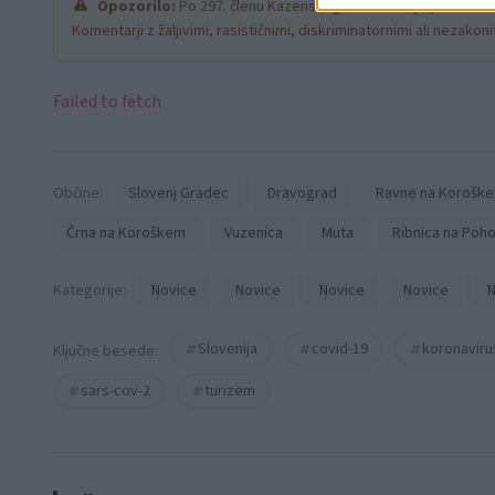
Opozorilo:
Po 297. členu Kazenskega zakonika je posamezni
Komentarji z žaljivimi, rasističnimi, diskriminatornimi ali nezako
Failed to fetch
Občine:
Slovenj Gradec
Dravograd
Ravne na Korošk
Črna na Koroškem
Vuzenica
Muta
Ribnica na Poho
Kategorije:
Novice
Novice
Novice
Novice
N
Slovenija
covid-19
koronaviru
Ključne besede:
sars-cov-2
turizem