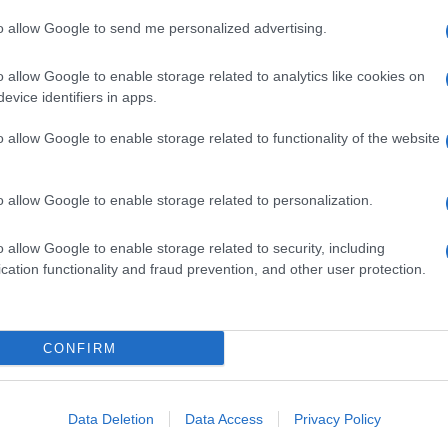
 domače gospodarstvo, naša lokalna delovna mesta, saj nič 
to allow Google to send me personalized advertising.
ej preizkušnji, kot to, da naš čas in denar porabimo doma.
o allow Google to enable storage related to analytics like cookies on
evice identifiers in apps.
azmere v turizmu in težko mi je spremljati usode naših
o allow Google to enable storage related to functionality of the website
tvu kot tudi turizmu bomo največ pomagali s tem, da jih vsi
in storitve. In ko bo epidemija mimo, se spomnimo na to,
o allow Google to enable storage related to personalization.
a hrana domača in da so delovna mesta v lokalnem okolju
o allow Google to enable storage related to security, including
cation functionality and fraud prevention, and other user protection.
zvoj in tehnologijo
CONFIRM
Data Deletion
Data Access
Privacy Policy