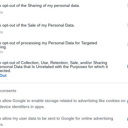
 gospodarstva za čim bolj učinkoviti izhod iz krize. Eden iz
o opt-out of the Sharing of my personal data.
egresa uvedli vrednostni boni za dopust pri slovenskih
In
o opt-out of the Sale of my Personal Data.
In
logijo, poudarjajo da
gre zgolj za eno izmed mnogih idej
to opt-out of processing my Personal Data for Targeted
ing.
govoriti o konkretnem ukrepu, ki bi ga sprejeli v okviru smer
In
 predlog težko izvedljiv. Pojasnjujejo, da bodo vse predloge
o opt-out of Collection, Use, Retention, Sale, and/or Sharing
ersonal Data that Is Unrelated with the Purposes for which it
lected.
tev, nato pa še v okviru strokovne skupine, ki bo podala smer
Out
consents
o allow Google to enable storage related to advertising like cookies on
Preizk
evice identifiers in apps.
o allow my user data to be sent to Google for online advertising
ki razvoj in tehnologijo, kot tudi sam minister Zdravko
s.