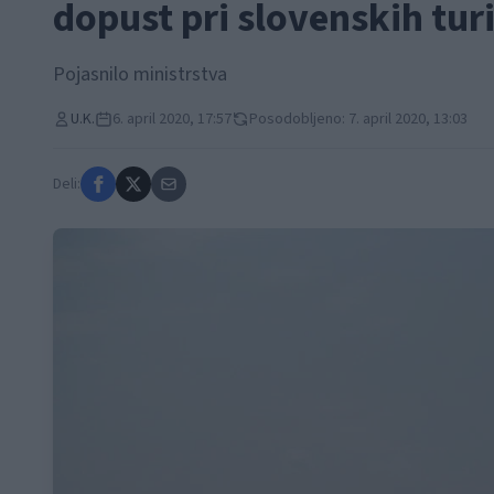
dopust pri slovenskih tur
Pojasnilo ministrstva
U.K.
6. april 2020, 17:57
Posodobljeno: 7. april 2020, 13:03
Deli: