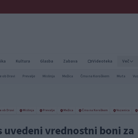
ika
Kultura
Glasba
Zabava
Videoteka
Več
e ob Dravi
Prevalje
Mislinja
Mežica
Črna na Koroškem
Muta
Vu
e ob Dravi
Mislinja
Prevalje
Mežica
Črna na Koroškem
Vuzenica
 uvedeni vrednostni boni za