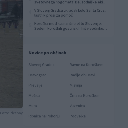
svetovnega nogometa: Del sodniške ekipe
za finale svetovnega prvenstva
V Slovenj Gradcu ukradali kolo Santa Cruz,
4
lastnik prosi za pomoč
Koroška med kulinarično elito Slovenije:
5
Sedem koroških gostinskih hiš v vodniku
Falstaff 2026
Novice po občinah
Slovenj Gradec
Ravne na Koroškem
Dravograd
Radlje ob Dravi
Prevalje
Mislinja
Mežica
Črna na Koroškem
Muta
Vuzenica
Foto: Pixabay
Ribnica na Pohorju
Podvelka