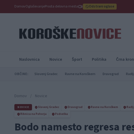
Domov
Oglaševanje
Prosta delovna mesta
Odstrani oglase
Naslovnica
Novice
Šport
Politika
Črna kron
OBČINE:
Slovenj Gradec
Ravne na Koroškem
Dravograd
Radlj
Domov
/
Novice
NOVICE
Slovenj Gradec
Dravograd
Ravne na Koroškem
Radlj
Ribnica na Pohorju
Podvelka
Bodo namesto regresa res