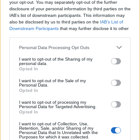
your opt-out. You may separately opt-out of the further
Failed to fetch
disclosure of your personal information by third parties on the
IAB’s list of downstream participants. This information may
also be disclosed by us to third parties on the
IAB’s List of
Downstream Participants
that may further disclose it to other
Občine:
Dravograd
third parties.
Please note that this website/app uses one or more Google
Personal Data Processing Opt Outs
Kategorije:
Novice
Novice
services and may gather and store information including but
not limited to your visit or usage behaviour. You may click to
I want to opt-out of the Sharing of my
personal data.
grant or deny consent to Google and its third-party tags to
Dravograd
cerkev sv. Vida
Ključne besede:
Opted In
use your data for below specified purposes in below Google
consent section.
likovna sekcija dravograd
TD Dravograd
I want to opt-out of the Sale of my
Personal Data.
Opted In
I want to opt-out of processing my
Personal Data for Targeted Advertising.
Več iz kraja Dravograd
Opted In
I want to opt-out of Collection, Use,
Retention, Sale, and/or Sharing of my
Personal Data that Is Unrelated with the
Purposes for which it was collected.