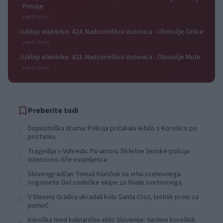
Prisoje
pred 8 urami
Izklop elektrike: 424. Nadzorništvo Vuzenica - Območje Orlice
⚡
pred 8 urami
Izklop elektrike: 423. Nadzorništvo Vuzenica - Območje Mute
⚡
pred 8 urami
Preberite tudi
Dopustniška drama: Policija pričakala letalo s Korošico po
1
pristanku
Tragedija v Vuhredu: Po umoru 36-letne ženske policija
2
intenzivno išče osumljenca
Slovenjgradčan Tomaž Klančnik na vrhu svetovnega
3
nogometa: Del sodniške ekipe za finale svetovnega
prvenstva
V Slovenj Gradcu ukradali kolo Santa Cruz, lastnik prosi za
4
pomoč
Koroška med kulinarično elito Slovenije: Sedem koroških