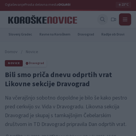
Oglaševanje
Prosta delovna mesta
OGLASI
☀️
23°C
Slovenj Gradec
Ravne na Koroškem
Dravograd
Radlje ob Dravi
Pr
Domov
/
Novice
NOVICE
Dravograd
Bili smo priča dnevu odprtih vrat
Likovne sekcije Dravograd
Na včerajšnjo sobotno dopoldne je bilo še kako pestro
pred cerkvijo sv. Vida v Dravogradu. Likovna sekcija
Dravograd je skupaj s tamkajšnjim Čebelarskim
društvom in TD Dravograd pripravila Dan odprtih vrat.