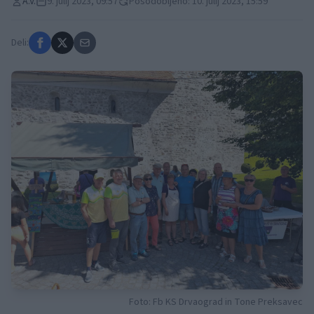
A.V.
9. julij 2023, 09:57
Posodobljeno: 10. julij 2023, 15:59
Deli:
Foto: Fb KS Drvaograd in Tone Preksavec