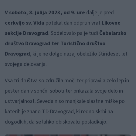
V soboto, 8. julija 2023, od 9. ure
dalje je pred
cerkvijo sv. Vida
potekal dan odprtih vrat
Likovne
sekcije Dravograd
. Sodelovalo pa je tudi
Čebelarsko
društvo Dravograd ter Turistično društvo
Dravograd
, ki je ne dolgo nazaj obeležilo štirideset let
svojega delovanja.
Vsa tri društva so združila moči ter pripravila zelo lep in
pester dan v sončni soboti ter prikazala svoje delo in
ustvarjalnost. Seveda niso manjkale slastne miške po
katerih je znano TD Dravograd, ki redno skrbi na
dogodkih, da se lahko obiskovalci posladkajo.