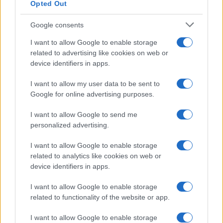
Opted Out
Google consents
Koroška slavi državne prvake v
Freestyle navdušuje s poletno
košarki 3x3: V Dravogradu
prilagojenimi cenami koles
I want to allow Google to enable storage
pripravljajo sprejem
related to advertising like cookies on web or
košarkarjev
device identifiers in apps.
I want to allow my user data to be sent to
Google for online advertising purposes.
Do novembra zaradi sanacije
Kovinska ograja po meri: kako
I want to allow Google to send me
delna zapora občinske ceste v
izbrati material, polnilo in
personalized advertising.
Dravogradu
izvedbo
I want to allow Google to enable storage
related to analytics like cookies on web or
Več iz kategorije Novice
device identifiers in apps.
I want to allow Google to enable storage
related to functionality of the website or app.
I want to allow Google to enable storage