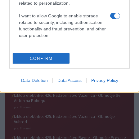
related to personalization.
(VIDEO) Štorklje obiskale
Vreme: Pred nami spet teden
travnik v Mislinjski Dobravi,
vročine, možne so nevihte
I want to allow Google to enable storage
Slovenija pa beleži rekordno
related to security, including authentication
leto
functionality and fraud prevention, and other
user protection.
V OTP banki opozarjajo na
V torek ob nespremenjenih
CONFIRM
zlorabe plačilnih kartic s
dajatvah občutna pocenitev
skimmingom
goriv
Data Deletion
Data Access
Privacy Policy
Obvestila
Izklop elektrike: 426. Nadzorništvo Vuzenica - Območje Sv.
⚡
Anton na Pohorju
pred 8 urami
Izklop elektrike: 425. Nadzorništvo Vuzenica - Območje
⚡
Vuhred
pred 8 urami
Izklop elektrike: 429. Nadzorništvo Ravne - Območje Prevalje
⚡