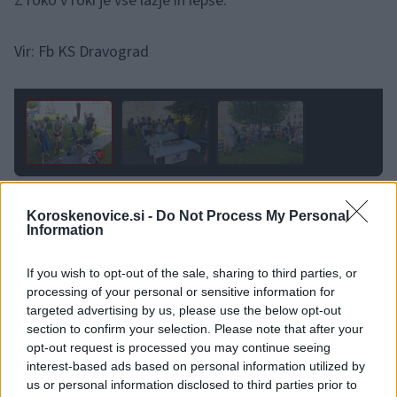
Z roko v roki je vse lažje in lepše.
Vir: Fb KS Dravograd
1 / 3
Koroskenovice.si -
Do Not Process My Personal
Information
If you wish to opt-out of the sale, sharing to third parties, or
Opozorilo:
Po 297. členu Kazenskega zakonika je
processing of your personal or sensitive information for
posameznik kazensko odgovoren za javno spodbujanje
targeted advertising by us, please use the below opt-out
sovraštva, nasilja ali nestrpnosti. Komentarji z žaljivimi,
section to confirm your selection. Please note that after your
rasističnimi, diskriminatornimi ali nezakonitimi vsebinami bodo
opt-out request is processed you may continue seeing
odstranjeni.
Pravila komentiranja →
interest-based ads based on personal information utilized by
us or personal information disclosed to third parties prior to