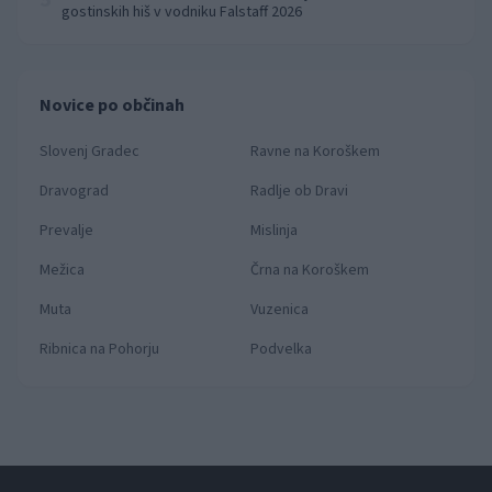
5
gostinskih hiš v vodniku Falstaff 2026
Novice po občinah
Slovenj Gradec
Ravne na Koroškem
Dravograd
Radlje ob Dravi
Prevalje
Mislinja
Mežica
Črna na Koroškem
Muta
Vuzenica
Ribnica na Pohorju
Podvelka