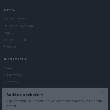
MESTA
Slovenj Gradec
Ravne na Koroškem
Dravograd
Radlje ob Dravi
Prevalje
INFORMACIJE
O nas
Oglaševanje
Zaposlitev
Pravno obvestilo
×
Bodite na tekočem
Zasebnost in piškotki
Najpomembnejše Koroške Novice novice naravnost v vaš e-poštni
Storitve
predal.
Naročnine