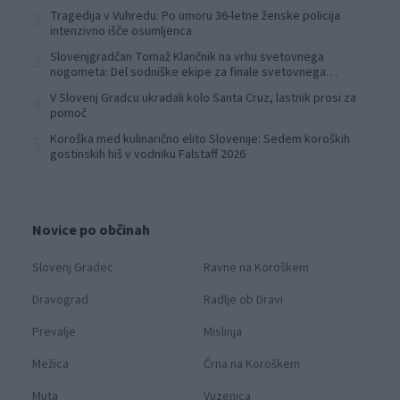
Tragedija v Vuhredu: Po umoru 36-letne ženske policija
2
intenzivno išče osumljenca
Slovenjgradčan Tomaž Klančnik na vrhu svetovnega
3
nogometa: Del sodniške ekipe za finale svetovnega
prvenstva
V Slovenj Gradcu ukradali kolo Santa Cruz, lastnik prosi za
4
pomoč
Koroška med kulinarično elito Slovenije: Sedem koroških
5
gostinskih hiš v vodniku Falstaff 2026
Novice po občinah
Slovenj Gradec
Ravne na Koroškem
Dravograd
Radlje ob Dravi
Prevalje
Mislinja
Mežica
Črna na Koroškem
Muta
Vuzenica