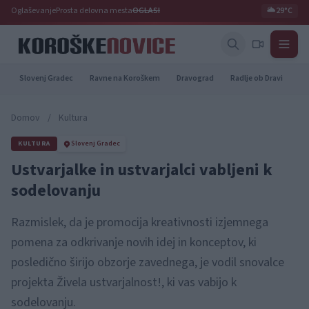
Oglaševanje
Prosta delovna mesta
OGLASI
🌥️
29°C
Slovenj Gradec
Ravne na Koroškem
Dravograd
Radlje ob Dravi
Pr
Domov
/
Kultura
KULTURA
Slovenj Gradec
Ustvarjalke in ustvarjalci vabljeni k
sodelovanju
Razmislek, da je promocija kreativnosti izjemnega
pomena za odkrivanje novih idej in konceptov, ki
posledično širijo obzorje zavednega, je vodil snovalce
projekta Živela ustvarjalnost!, ki vas vabijo k
sodelovanju.