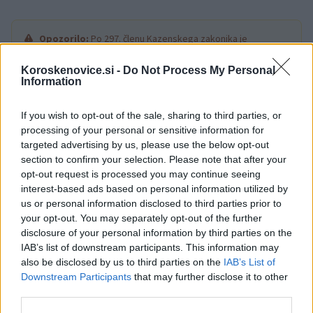
Opozorilo:
Po 297. členu Kazenskega zakonika je
posameznik kazensko odgovoren za javno spodbujanje
sovraštva, nasilja ali nestrpnosti. Komentarji z žaljivimi,
Koroskenovice.si -
Do Not Process My Personal
Information
rasističnimi, diskriminatornimi ali nezakonitimi vsebinami bodo
odstranjeni.
Pravila komentiranja →
If you wish to opt-out of the sale, sharing to third parties, or
processing of your personal or sensitive information for
Failed to fetch
targeted advertising by us, please use the below opt-out
section to confirm your selection. Please note that after your
opt-out request is processed you may continue seeing
interest-based ads based on personal information utilized by
Občine:
Slovenj Gradec
us or personal information disclosed to third parties prior to
your opt-out. You may separately opt-out of the further
disclosure of your personal information by third parties on the
Kategorije:
Kultura
Obvestila
Kultura
Obvestila
IAB’s list of downstream participants. This information may
also be disclosed by us to third parties on the
IAB’s List of
kreativnost
Ključne besede:
Downstream Participants
that may further disclose it to other
third parties.
mestna občina slovenj gradec
raum AU