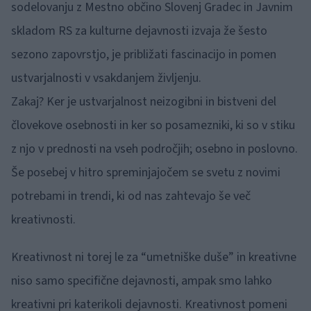
sodelovanju z Mestno občino Slovenj Gradec in Javnim
skladom RS za kulturne dejavnosti izvaja že šesto
sezono zapovrstjo, je približati fascinacijo in pomen
ustvarjalnosti v vsakdanjem življenju.
Zakaj? Ker je ustvarjalnost neizogibni in bistveni del
človekove osebnosti in ker so posamezniki, ki so v stiku
z njo v prednosti na vseh področjih; osebno in poslovno.
Še posebej v hitro spreminjajočem se svetu z novimi
potrebami in trendi, ki od nas zahtevajo še več
kreativnosti.
Kreativnost ni torej le za “umetniške duše” in kreativne
niso samo specifične dejavnosti, ampak smo lahko
kreativni pri katerikoli dejavnosti. Kreativnost pomeni