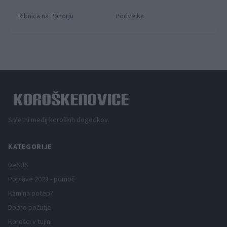
Ribnica na Pohorju
Podvelka
Spletni medij koroških dogodkov.
KATEGORIJE
DeSUS
Poplave 2023 - pomoč
Kam na potep?
Dobro počutje
Korošci v tujini