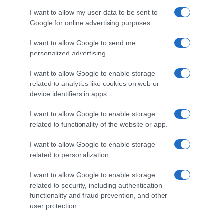
I want to allow my user data to be sent to
Google for online advertising purposes.
Več iz kategorije Kultura
I want to allow Google to send me
personalized advertising.
I want to allow Google to enable storage
related to analytics like cookies on web or
device identifiers in apps.
Špica okusov vabi: Dravograd
(FOTO) Iz fragmentov
bo 29. avgusta znova postal
preteklosti v sodobni prostor:
I want to allow Google to enable storage
prestolnica ulične kulinarike
Peter Rauch v Galeriji raum AU
related to functionality of the website or app.
I want to allow Google to enable storage
related to personalization.
I want to allow Google to enable storage
Sodelujte na likovnem in
Voden ogled razstave Muzika
related to security, including authentication
fotografskem natečaju Prostor
bo špilala - 120 let Babnikove
functionality and fraud prevention, and other
prehoda
godbe vas bo popeljal skozi
edinstveno zgodbo
user protection.