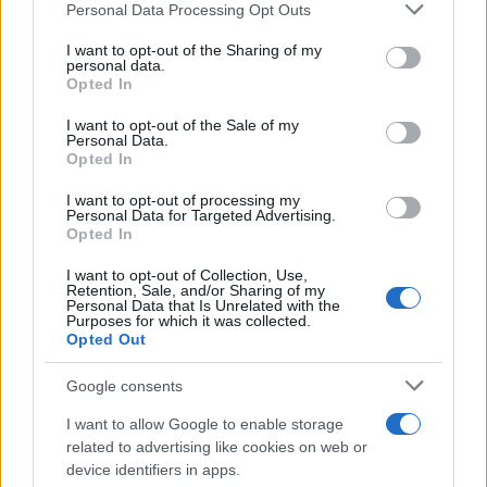
Please note that this website/app uses one or more Google
Personal Data Processing Opt Outs
services and may gather and store information including but
not limited to your visit or usage behaviour. You may click to
I want to opt-out of the Sharing of my
personal data.
grant or deny consent to Google and its third-party tags to
Opted In
Več iz kraja Slovenj Gradec
use your data for below specified purposes in below Google
consent section.
I want to opt-out of the Sale of my
Personal Data.
Opted In
I want to opt-out of processing my
Personal Data for Targeted Advertising.
Opted In
Freestyle navdušuje s poletno
Vlom v hišo pri Slovenj Gradcu,
I want to opt-out of Collection, Use,
prilagojenimi cenami koles
lastniki ostali brez orodja in
Retention, Sale, and/or Sharing of my
modema
Personal Data that Is Unrelated with the
Purposes for which it was collected.
Opted Out
Google consents
I want to allow Google to enable storage
Kovinska ograja po meri: kako
Koroške reke so opazno upadle,
related to advertising like cookies on web or
izbrati material, polnilo in
zadnja dva tedna skoraj brez
izvedbo
dežja
device identifiers in apps.