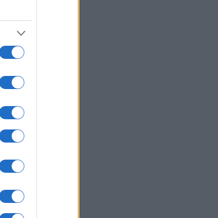
o.
 ki
la,
lja
 ne
er
 so