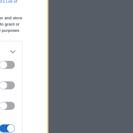
B’s List of
er and store
to grant or
ed purposes