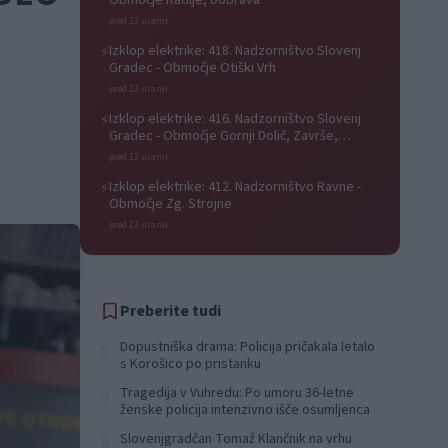
Območje Radlje, Dobrava
pred 13 urami
Izklop elektrike: 418. Nadzorništvo Slovenj
⚡
Gradec - Območje Otiški Vrh
pred 13 urami
Izklop elektrike: 416. Nadzorništvo Slovenj
⚡
Gradec - Območje Gornji Dolič, Završe,
Kozjak, Tolsti vrh pri Mislinji, Srednji Dolič,
pred 13 urami
Paka
Izklop elektrike: 412. Nadzorništvo Ravne -
⚡
Območje Zg. Strojne
pred 13 urami
Preberite tudi
Dopustniška drama: Policija pričakala letalo
1
s Korošico po pristanku
Tragedija v Vuhredu: Po umoru 36-letne
2
ženske policija intenzivno išče osumljenca
Slovenjgradčan Tomaž Klančnik na vrhu
3