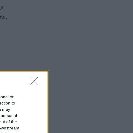
ji
ta,
,
sonal or
ection to
ou may
 personal
out of the
 downstream