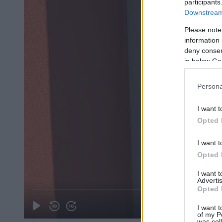
participants
Downstream 
Please note
information 
deny consent
in below Go
Persona
I want t
Opted 
I want t
Opted 
I want 
Advertis
Opted 
I want t
of my P
was col