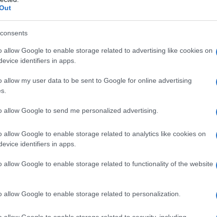
stavo stebrov, ki bi se v KC Ravne lahko odvili, vendar jih ne b
Out
peljati kino, ki pa ga zdaj ne bo in naštela številne projekte,
consents
a totalno ignoranco," da imajo na drugi strani sogovornika,
ki
o allow Google to enable storage related to advertising like cookies on
."
Finance po njenem mnenju niso problem. Kot je naved
evice identifiers in apps.
 namenja za določene projekte.
"Vedno so bile to le
o allow my user data to be sent to Google for online advertising
 besedah
občina vlaga v kulturo, vendar se denar ne porab
s.
to allow Google to send me personalized advertising.
o allow Google to enable storage related to analytics like cookies on
akanja, hkrati pa se sprašuje, kakšna je prihodnost mesta, ki
evice identifiers in apps.
znih obljub,"
je navedla. Sodelovanje z ZKŠTM prekinjata, k
o allow Google to enable storage related to functionality of the website
la. Med drugim je ZKŠTM pozvala, "
da se jasno opredelijo,
 vlagali in kako bodo spodbudili občane Raven, da bodo
o allow Google to enable storage related to personalization.
 je še, da naj pri ZKŠTM nehajo "konstantno ponavljati", da
o allow Google to enable storage related to security, including