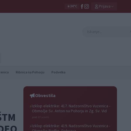
Prijava
☀️
34°C
zenica
Ribnica na Pohorju
Podvelka
Obvestila
Izklop elektrike: 417. Nadzorništvo Vuzenica -
⚡
Območje Sv. Anton na Pohorju in Zg. Sv. Vid
KŠTM
pred 13 urami
IDEO
Izklop elektrike: 419. Nadzorništvo Vuzenica -
⚡