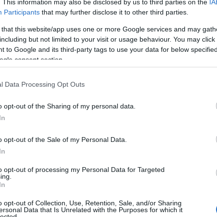
. This information may also be disclosed by us to third parties on the
IA
Participants
that may further disclose it to other third parties.
 that this website/app uses one or more Google services and may gath
including but not limited to your visit or usage behaviour. You may click 
 to Google and its third-party tags to use your data for below specifi
ogle consent section.
l Data Processing Opt Outs
o opt-out of the Sharing of my personal data.
In
o opt-out of the Sale of my Personal Data.
In
to opt-out of processing my Personal Data for Targeted
ing.
In
o opt-out of Collection, Use, Retention, Sale, and/or Sharing
ersonal Data that Is Unrelated with the Purposes for which it
lected.