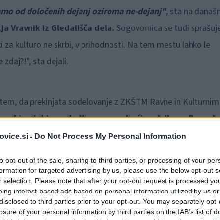
amo od določenih dejanj oziroma ne-dejanj"
, sta na današn
ja Vravnik iz Gledališča dela.
Sogovornica se tudi sprašuje
ki za kulturo ne skrbi, v prihodnosti. Na tem mestu lahko le
zdaj?!", sta dejali.
 s tem, da prekinjata sodelovanje z ZKŠTM Ravne in Kulturnim
vse bi se lahko na kulturnem področju odvilo na Ravnah
vice.si -
Do Not Process My Personal Information
la)
to opt-out of the sale, sharing to third parties, or processing of your per
formation for targeted advertising by us, please use the below opt-out s
r selection. Please note that after your opt-out request is processed y
eing interest-based ads based on personal information utilized by us or
disclosed to third parties prior to your opt-out. You may separately opt-
losure of your personal information by third parties on the IAB’s list of