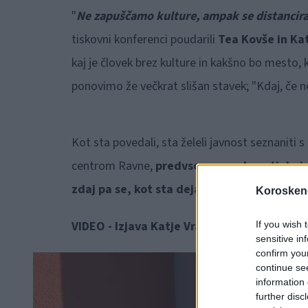
"
Ne zapuščamo kulture, ampak se distancir
tiskovni konferenci poudarili
Tea Kovše in Kat
kaj je človek brez kulture in kakšno bo mesto, 
ponovimo že večkrat slišan stavek; "Kdaj, če ne 
Kot sta povedali, sta želeli javnost seznaniti
centrom Ravne,
predvsem pa pokazati, kaj 
zdaj pa se, kot sta dejali, ne bo.
Koroskeno
VIDEO - Izjava Katje Vravnik (Gledališče de
If you wish 
sensitive in
confirm you
continue se
information 
further disc