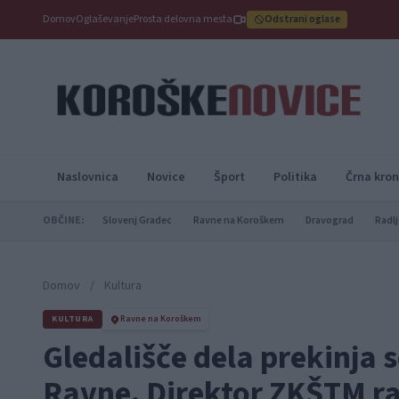
Domov
Oglaševanje
Prosta delovna mesta
Odstrani oglase
Naslovnica
Novice
Šport
Politika
Črna kron
OBČINE:
Slovenj Gradec
Ravne na Koroškem
Dravograd
Radlj
Domov
/
Kultura
KULTURA
Ravne na Koroškem
Gledališče dela prekinja
Ravne. Direktor ZKŠTM r