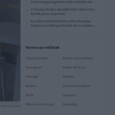
svetovnega nogometa: Del sodniške ekipe
za finale svetovnega prvenstva
V Slovenj Gradcu ukradali kolo Santa Cruz,
4
lastnik prosi za pomoč
Koroška med kulinarično elito Slovenije:
5
Sedem koroških gostinskih hiš v vodniku
Falstaff 2026
Novice po občinah
Slovenj Gradec
Ravne na Koroškem
Dravograd
Radlje ob Dravi
Prevalje
Mislinja
Mežica
Črna na Koroškem
Muta
Vuzenica
Ribnica na Pohorju
Podvelka
: Knmedia.net