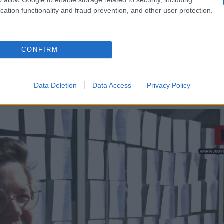
 nekaj lahko dosežemo, ni pa to ovira,"
meni Tea Kovše.
cation functionality and fraud prevention, and other user protection.
CONFIRM
Preizk
Data Deletion
Data Access
Privacy Policy