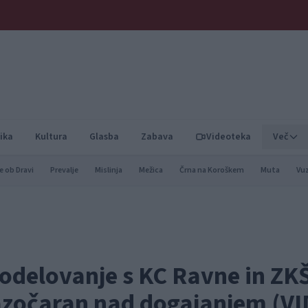
ika
Kultura
Glasba
Zabava
Videoteka
Več
e ob Dravi
Prevalje
Mislinja
Mežica
Črna na Koroškem
Muta
Vu
 sodelovanje s KC Ravne in Z
azočaran nad dogajanjem (V