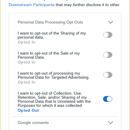
Downstream Participants
that may further disclose it to other
Kategorije:
Glasba
Kultura
third parties.
Please note that this website/app uses one or more Google
Personal Data Processing Opt Outs
glasba
junior
Ključne besede:
services and may gather and store information including but
not limited to your visit or usage behaviour. You may click to
I want to opt-out of the Sharing of my
mo slovenj gradec
orkester
personal data.
grant or deny consent to Google and its third-party tags to
Opted In
use your data for below specified purposes in below Google
consent section.
I want to opt-out of the Sale of my
Personal Data.
Opted In
Več iz kraja Slovenj Gradec
I want to opt-out of processing my
Personal Data for Targeted Advertising.
Opted In
I want to opt-out of Collection, Use,
Retention, Sale, and/or Sharing of my
Personal Data that Is Unrelated with the
Purposes for which it was collected.
Kovinska ograja po meri: kako
Koroške reke so opazno upadle,
Opted Out
izbrati material, polnilo in
zadnja dva tedna skoraj brez
izvedbo
dežja
Google consents