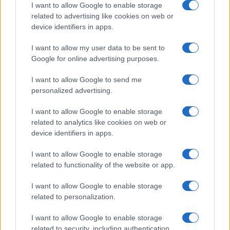
I want to allow Google to enable storage
related to advertising like cookies on web or
device identifiers in apps.
Po šestih letih se na Gmajno
Brezplačna osvežitev: Skočite v
I want to allow my user data to be sent to
vrača Dežela škratov
bazen v Slovenj Gradcu in na
Google for online advertising purposes.
Ravnah
I want to allow Google to send me
personalized advertising.
Več iz kategorije Glasba
I want to allow Google to enable storage
related to analytics like cookies on web or
device identifiers in apps.
I want to allow Google to enable storage
related to functionality of the website or app.
Pol stoletja glasbe na tromeji:
(VIDEO) Skupina iTAK
Graška Gora obeležuje 50.
predstavlja poletno uspešnico
I want to allow Google to enable storage
jubilejni festival narodno-
»Srnica«
related to personalization.
zabavne glasbe
I want to allow Google to enable storage
related to security, including authentication