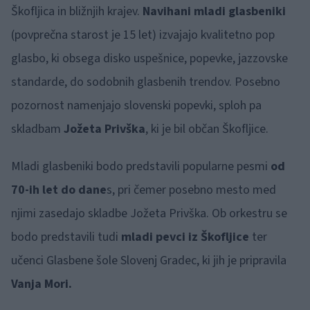
Škofljica in bližnjih krajev.
Navihani mladi glasbeniki
(povprečna starost je 15 let) izvajajo kvalitetno pop
glasbo, ki obsega disko uspešnice, popevke, jazzovske
standarde, do sodobnih glasbenih trendov. Posebno
pozornost namenjajo slovenski popevki, sploh pa
skladbam
Jožeta Privška
, ki je bil občan Škofljice.
Mladi glasbeniki bodo predstavili popularne pesmi
od
70-ih let do dane
s, pri čemer posebno mesto med
njimi zasedajo skladbe Jožeta Privška. Ob orkestru se
bodo predstavili tudi
mladi pevci iz Škofljice
ter
učenci Glasbene šole Slovenj Gradec, ki jih je pripravila
Vanja Mori.