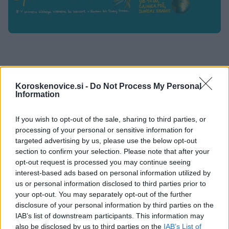
Koroskenovice.si -
Do Not Process My Personal
Information
Opozorilo:
Po 297. členu Kazenskega zakonika je
posameznik kazensko odgovoren za javno spodbujanje
If you wish to opt-out of the sale, sharing to third parties, or
sovraštva, nasilja ali nestrpnosti. Komentarji z žaljivimi,
processing of your personal or sensitive information for
rasističnimi, diskriminatornimi ali nezakonitimi vsebinami bodo
targeted advertising by us, please use the below opt-out
odstranjeni.
Pravila komentiranja →
section to confirm your selection. Please note that after your
opt-out request is processed you may continue seeing
interest-based ads based on personal information utilized by
Failed to fetch
us or personal information disclosed to third parties prior to
your opt-out. You may separately opt-out of the further
disclosure of your personal information by third parties on the
IAB’s list of downstream participants. This information may
Občine:
Slovenj Gradec
also be disclosed by us to third parties on the
IAB’s List of