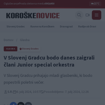
Oglaševanje
Prosta delovna mesta
OGLASI
☁️
21°C
Slovenj Gradec
Ravne na Koroškem
Dravograd
Radlje ob Dravi
Pr
Domov
/
Glasba
GLASBA
Slovenj Gradec
V Slovenj Gradcu bodo danes zaigrali
člani Junior special orkestra
V Slovenj Gradcu prihajajo mladi glasbeniki, ki bodo
popestrili poletni večer.
S.R.
6. julij 2024, 10:57
Posodobljeno: 7. julij 2024, 12:26