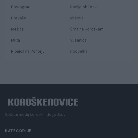
Dravograd
Radlje ob Dravi
Prevalje
Mislinja
Mežica
Črna na Koroškem
Muta
Vuzenica
Ribnica na Pohorju
Podvelka
Spletni medij koroških dogodkov.
KATEGORIJE