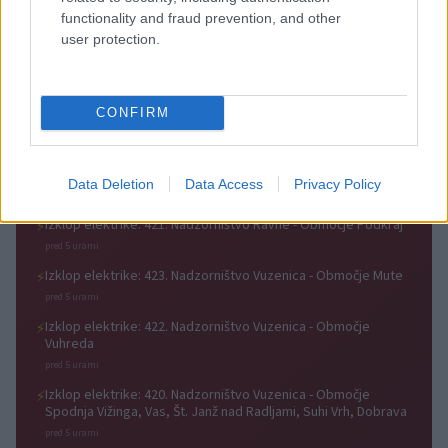
functionality and fraud prevention, and other
user protection.
Dunja Vrhovnik bo oktobra v
(VIDEO) Ansambel Fenomeni v
Slovenj Gradcu prvič nastopila
poletje z novo poskočno
na samostojnem koncertu s
priredbo Solo Portorož
svojim bendom
CONFIRM
Obvestila
Izklop elektrike: 424. Nadzorništvo Vuzenica - Območje Orlice
⚡
Data Deletion
Data Access
Privacy Policy
pred 5 urami
Izklop elektrike: 421. Nadzorništvo Ravne - Območje Podkraj
⚡
pred 5 urami
Izklop elektrike: 423. Nadzorništvo Vuzenica - Območje Mute
⚡
pred 5 urami
Izklop elektrike: 422. Nadzorništvo Vuzenica - Območje
⚡
Vuhreda
pred 5 urami
Izklop elektrike: 420. Nadzorništvo Vuzenica - Območje
⚡
Spodnja Vižinga, Vas, Št. Janž nad Radljami, Suhi Vrh, Dobrava
pred 5 urami