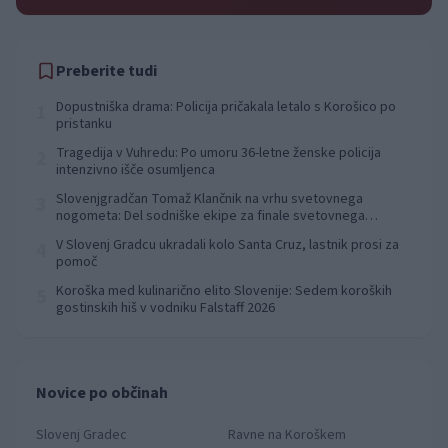
Preberite tudi
Dopustniška drama: Policija pričakala letalo s Korošico po
1
pristanku
Tragedija v Vuhredu: Po umoru 36-letne ženske policija
2
intenzivno išče osumljenca
Slovenjgradčan Tomaž Klančnik na vrhu svetovnega
3
nogometa: Del sodniške ekipe za finale svetovnega
prvenstva
V Slovenj Gradcu ukradali kolo Santa Cruz, lastnik prosi za
4
pomoč
Koroška med kulinarično elito Slovenije: Sedem koroških
5
gostinskih hiš v vodniku Falstaff 2026
Novice po občinah
Slovenj Gradec
Ravne na Koroškem