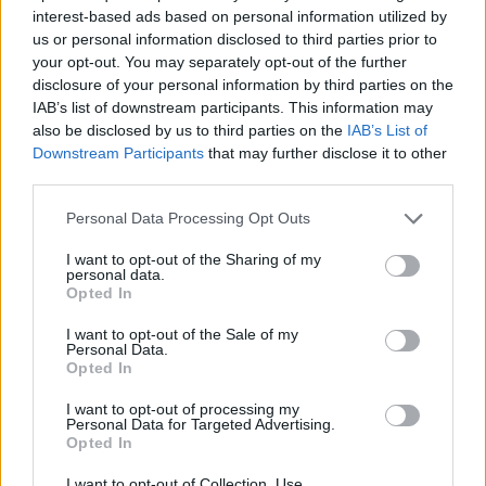
interest-based ads based on personal information utilized by
sovraštva, nasilja ali nestrpnosti. Komentarji z žaljivimi,
us or personal information disclosed to third parties prior to
rasističnimi, diskriminatornimi ali nezakonitimi vsebinami bodo
your opt-out. You may separately opt-out of the further
odstranjeni.
Pravila komentiranja →
disclosure of your personal information by third parties on the
IAB’s list of downstream participants. This information may
also be disclosed by us to third parties on the
IAB’s List of
Failed to fetch
Downstream Participants
that may further disclose it to other
third parties.
Please note that this website/app uses one or more Google
Personal Data Processing Opt Outs
Občine:
Dravograd
services and may gather and store information including but
not limited to your visit or usage behaviour. You may click to
I want to opt-out of the Sharing of my
personal data.
grant or deny consent to Google and its third-party tags to
Kategorije:
Glasba
Kultura
Opted In
use your data for below specified purposes in below Google
consent section.
I want to opt-out of the Sale of my
dvorec bukovje
Jesenske serenade
Ključne besede:
Personal Data.
Opted In
JSKD
koncert
I want to opt-out of processing my
Personal Data for Targeted Advertising.
Opted In
I want to opt-out of Collection, Use,