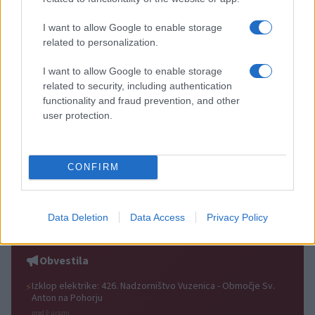
I want to allow Google to enable storage
related to personalization.
I want to allow Google to enable storage
related to security, including authentication
Pol stoletja glasbe na tromeji:
(VIDEO) Skupina iTAK
functionality and fraud prevention, and other
Graška Gora obeležuje 50.
predstavlja poletno uspešnico
jubilejni festival narodno-
»Srnica«
user protection.
zabavne glasbe
CONFIRM
Dunja Vrhovnik bo oktobra v
(VIDEO) Ansambel Fenomeni v
Slovenj Gradcu prvič nastopila
poletje z novo poskočno
Data Deletion
Data Access
Privacy Policy
na samostojnem koncertu s
priredbo Solo Portorož
svojim bendom
Obvestila
Izklop elektrike: 426. Nadzorništvo Vuzenica - Območje Sv.
⚡
Anton na Pohorju
pred 9 urami