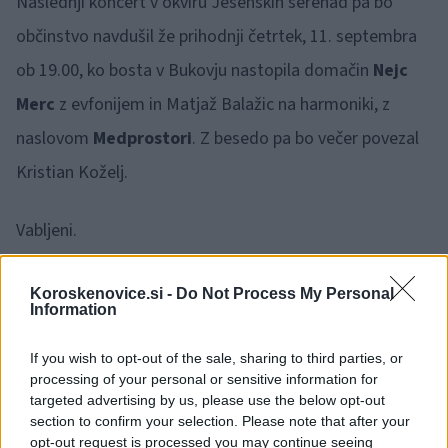
Naslednji koncert v okviru Jesenskih serenad pa bo
občinstvo navdušil že prihodnji četrtek, 11. septembra
ob 19.00, ko bosta v Bukovju nastopila domačin
Nejc
Merc
z evfonijem in Matjaž Balažic na harmoniki, z
naslovom
Medprostori
. Z besedo pa bo večer povezal
Kristian Koželj.
Vabljeni.
Vir: Robert Preglau, JSKD OI Dravograd
Koroskenovice.si -
Do Not Process My Personal
Information
If you wish to opt-out of the sale, sharing to third parties, or
processing of your personal or sensitive information for
targeted advertising by us, please use the below opt-out
section to confirm your selection. Please note that after your
Opozorilo:
Po 297. členu Kazenskega zakonika je
opt-out request is processed you may continue seeing
posameznik kazensko odgovoren za javno spodbujanje