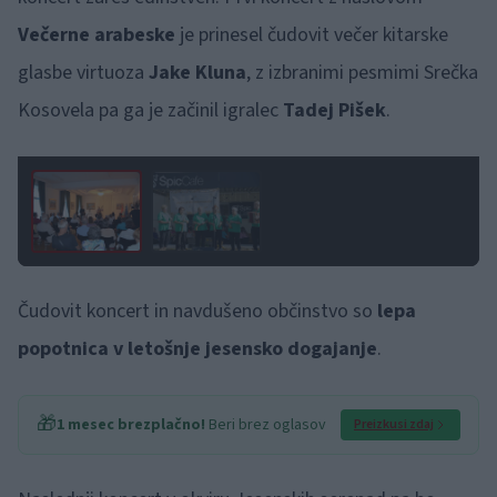
Večerne arabeske
je prinesel čudovit večer kitarske
glasbe virtuoza
Jake Kluna
, z izbranimi pesmimi Srečka
Kosovela pa ga je začinil igralec
Tadej Pišek
.
1 / 2
Čudovit koncert in navdušeno občinstvo so
lepa
popotnica v letošnje jesensko dogajanje
.
🎁
1 mesec brezplačno!
Beri brez oglasov
Preizkusi zdaj