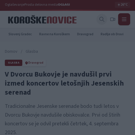
Oglaševanje
Prosta delovna mesta
OGLASI
☀️
26°C
Slovenj Gradec
Ravne na Koroškem
Dravograd
Radlje ob Dravi
Pr
Domov
/
Glasba
GLASBA
Dravograd
V Dvorcu Bukovje je navdušil prvi
izmed koncertov letošnjih Jesenskih
serenad
Tradicionalne Jesenske serenade bodo tudi letos v
Dvorcu Bukovje navdušile obiskovalce. Prvi od štirih
koncertov se je odvil pretekli četrtek, 4. septembra
2025.