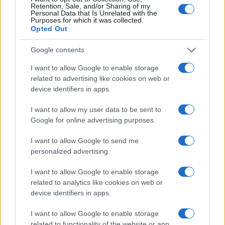
Več iz kraja Dravograd
Retention, Sale, and/or Sharing of my
Personal Data that Is Unrelated with the
Purposes for which it was collected.
Opted Out
Google consents
I want to allow Google to enable storage
related to advertising like cookies on web or
Koroška slavi državne prvake v
Freestyle navdušuje s poletno
device identifiers in apps.
košarki 3x3: V Dravogradu
prilagojenimi cenami koles
pripravljajo sprejem
košarkarjev
I want to allow my user data to be sent to
Google for online advertising purposes.
I want to allow Google to send me
personalized advertising.
Do novembra zaradi sanacije
Kovinska ograja po meri: kako
delna zapora občinske ceste v
izbrati material, polnilo in
I want to allow Google to enable storage
Dravogradu
izvedbo
related to analytics like cookies on web or
device identifiers in apps.
Več iz kategorije Glasba
I want to allow Google to enable storage
related to functionality of the website or app.