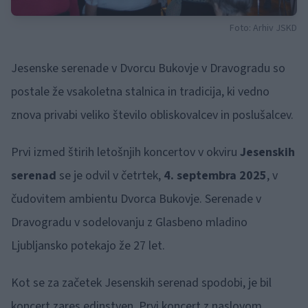
Foto: Arhiv JSKD
Jesenske serenade v Dvorcu Bukovje v Dravogradu so
postale že vsakoletna stalnica in tradicija, ki vedno
znova privabi veliko število obliskovalcev in poslušalcev.
Prvi izmed štirih letošnjih koncertov v okviru
Jesenskih
serenad
se je odvil v četrtek,
4. septembra 2025
, v
čudovitem ambientu Dvorca Bukovje. Serenade v
Dravogradu v sodelovanju z Glasbeno mladino
Ljubljansko potekajo že 27 let.
Kot se za začetek Jesenskih serenad spodobi, je bil
koncert zares edinstven. Prvi koncert z naslovom