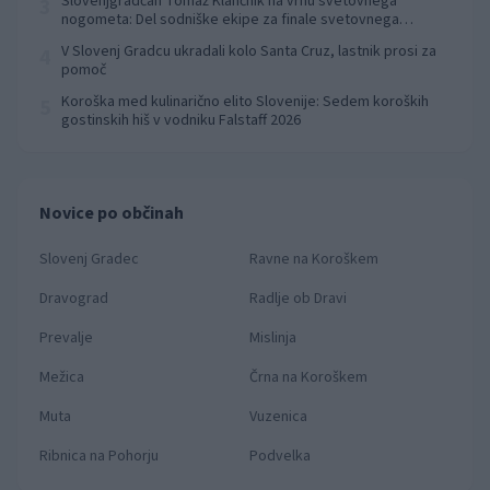
Slovenjgradčan Tomaž Klančnik na vrhu svetovnega
3
nogometa: Del sodniške ekipe za finale svetovnega
prvenstva
V Slovenj Gradcu ukradali kolo Santa Cruz, lastnik prosi za
4
pomoč
Koroška med kulinarično elito Slovenije: Sedem koroških
5
gostinskih hiš v vodniku Falstaff 2026
Novice po občinah
Slovenj Gradec
Ravne na Koroškem
Dravograd
Radlje ob Dravi
Prevalje
Mislinja
Mežica
Črna na Koroškem
Muta
Vuzenica
Ribnica na Pohorju
Podvelka