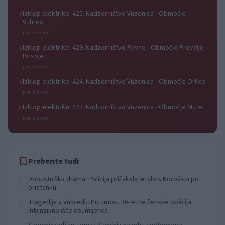
Izklop elektrike: 425. Nadzorništvo Vuzenica - Območje
⚡
Vuhred
pred 9 urami
Izklop elektrike: 429. Nadzorništvo Ravne - Območje Prevalje
⚡
Prisoje
pred 9 urami
Izklop elektrike: 424. Nadzorništvo Vuzenica - Območje Orlice
⚡
pred 9 urami
Izklop elektrike: 423. Nadzorništvo Vuzenica - Območje Mute
⚡
pred 9 urami
Preberite tudi
Dopustniška drama: Policija pričakala letalo s Korošico po
1
pristanku
Tragedija v Vuhredu: Po umoru 36-letne ženske policija
2
intenzivno išče osumljenca