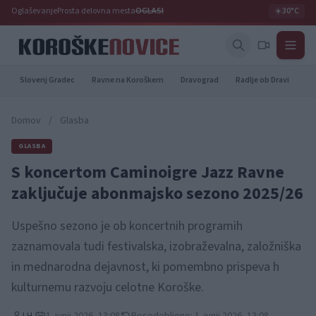
Oglaševanje
Prosta delovna mesta
OGLASI
☀️
30°C
Slovenj Gradec
Ravne na Koroškem
Dravograd
Radlje ob Dravi
Pr
Domov
/
Glasba
GLASBA
S koncertom Caminoigre Jazz Ravne
zaključuje abonmajsko sezono 2025/26
Uspešno sezono je ob koncertnih programih
zaznamovala tudi festivalska, izobraževalna, založniška
in mednarodna dejavnost, ki pomembno prispeva h
kulturnemu razvoju celotne Koroške.