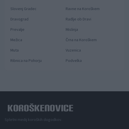
Slovenj Gradec
Ravne na Koroškem
Dravograd
Radlje ob Dravi
Prevalje
Mislinja
Mežica
Črna na Koroškem
Muta
Vuzenica
Ribnica na Pohorju
Podvelka
Spletni medij koroških dogodkov.