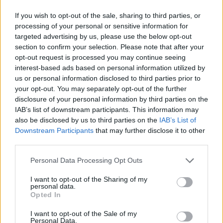
kulturnega razvoja okolja. Veselimo se tudi novega
If you wish to opt-out of the sale, sharing to third parties, or
Kulturnega centra Ravne, ki bo omogočil izvedbo
processing of your personal or sensitive information for
zahtevnejših produkcij, gostovanje večjih mednarodnih
targeted advertising by us, please use the below opt-out
section to confirm your selection. Please note that after your
projektov in še kakovostnejše pogoje za občinstvo ter
opt-out request is processed you may continue seeing
mlade glasbenike. Verjamemo, da bo nova kulturna
interest-based ads based on personal information utilized by
us or personal information disclosed to third parties prior to
infrastruktura pomembno prispevala k razvoju celotne
your opt-out. You may separately opt-out of the further
disclosure of your personal information by third parties on the
Koroške,«
poudarjata
Robert Jamnik
, predsednik KD
IAB’s list of downstream participants. This information may
Drugi zvoki, in
Franc Kokal
, programski vodja
also be disclosed by us to third parties on the
IAB’s List of
Downstream Participants
that may further disclose it to other
programa Jazz Ravne.
third parties.
Please note that this website/app uses one or more Google
Personal Data Processing Opt Outs
services and may gather and store information including but
Devetnajsta abonmajska sezona se bo
not limited to your visit or usage behaviour. You may click to
I want to opt-out of the Sharing of my
personal data.
zaključila v četrtek, 4. junija 2026, ob 19. uri
grant or deny consent to Google and its third-party tags to
Opted In
use your data for below specified purposes in below Google
s koncertom zasedbe Caminoigra v Grajskem
consent section.
I want to opt-out of the Sale of my
parku na Ravnah na Koroškem.
Personal Data.