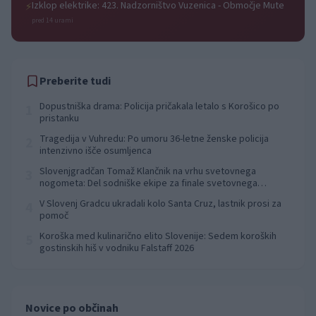
Izklop elektrike: 423. Nadzorništvo Vuzenica - Območje Mute
⚡
pred 14 urami
Preberite tudi
Dopustniška drama: Policija pričakala letalo s Korošico po
1
pristanku
Tragedija v Vuhredu: Po umoru 36-letne ženske policija
2
intenzivno išče osumljenca
Slovenjgradčan Tomaž Klančnik na vrhu svetovnega
3
nogometa: Del sodniške ekipe za finale svetovnega
prvenstva
V Slovenj Gradcu ukradali kolo Santa Cruz, lastnik prosi za
4
pomoč
Koroška med kulinarično elito Slovenije: Sedem koroških
5
gostinskih hiš v vodniku Falstaff 2026
Novice po občinah