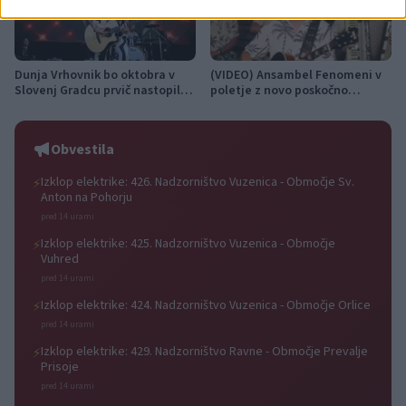
Dunja Vrhovnik bo oktobra v
(VIDEO) Ansambel Fenomeni v
Slovenj Gradcu prvič nastopila
poletje z novo poskočno
na samostojnem koncertu s
priredbo Solo Portorož
svojim bendom
Obvestila
Izklop elektrike: 426. Nadzorništvo Vuzenica - Območje Sv.
⚡
Anton na Pohorju
pred 14 urami
Izklop elektrike: 425. Nadzorništvo Vuzenica - Območje
⚡
Vuhred
pred 14 urami
Izklop elektrike: 424. Nadzorništvo Vuzenica - Območje Orlice
⚡
pred 14 urami
Izklop elektrike: 429. Nadzorništvo Ravne - Območje Prevalje
⚡
Prisoje
pred 14 urami