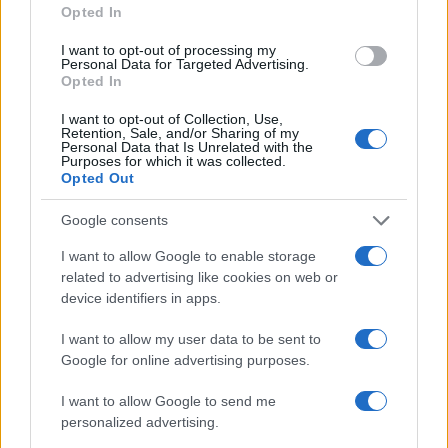
Opted In
I want to opt-out of processing my
Ne zamudite še enega vrhunskega jazz večera na
Personal Data for Targeted Advertising.
Opted In
Ravnah.
I want to opt-out of Collection, Use,
Retention, Sale, and/or Sharing of my
Personal Data that Is Unrelated with the
Purposes for which it was collected.
Opted Out
Google consents
Opozorilo:
Po 297. členu Kazenskega zakonika je
I want to allow Google to enable storage
posameznik kazensko odgovoren za javno spodbujanje
related to advertising like cookies on web or
sovraštva, nasilja ali nestrpnosti. Komentarji z žaljivimi,
device identifiers in apps.
rasističnimi, diskriminatornimi ali nezakonitimi vsebinami bodo
odstranjeni.
Pravila komentiranja →
I want to allow my user data to be sent to
Google for online advertising purposes.
Failed to fetch
I want to allow Google to send me
personalized advertising.