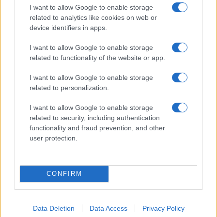
I want to allow Google to enable storage
Kategorije:
Glasba
related to analytics like cookies on web or
device identifiers in apps.
abonma
abonma jazz ravne
Ključne besede:
I want to allow Google to enable storage
jazz
jazz mulci
Jazz Ravne
caminoigra
related to functionality of the website or app.
I want to allow Google to enable storage
related to personalization.
Več iz kategorije Glasba
I want to allow Google to enable storage
related to security, including authentication
functionality and fraud prevention, and other
user protection.
CONFIRM
Pol stoletja glasbe na tromeji:
(VIDEO) Skupina iTAK
Graška Gora obeležuje 50.
predstavlja poletno uspešnico
jubilejni festival narodno-
»Srnica«
zabavne glasbe
Data Deletion
Data Access
Privacy Policy