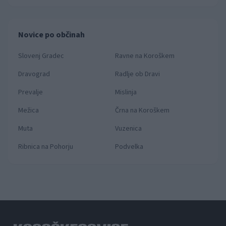
Novice po občinah
Slovenj Gradec
Ravne na Koroškem
Dravograd
Radlje ob Dravi
Prevalje
Mislinja
Mežica
Črna na Koroškem
Muta
Vuzenica
Ribnica na Pohorju
Podvelka