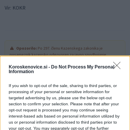
Vir: KOKR
Opozorilo:
Po 297. členu Kazenskega zakonika je
posameznik kazensko odgovoren za javno spodbujanje
sovraštva, nasilja ali nestrpnosti. Komentarji z žaljivimi,
Koroskenovice.si -
Do Not Process My Personal
rasističnimi, diskriminatornimi ali nezakonitimi vsebinami bodo
Information
odstranjeni.
Pravila komentiranja →
If you wish to opt-out of the sale, sharing to third parties, or
processing of your personal or sensitive information for
Failed to fetch
targeted advertising by us, please use the below opt-out
section to confirm your selection. Please note that after your
opt-out request is processed you may continue seeing
interest-based ads based on personal information utilized by
Občine:
Ravne na Koroškem
us or personal information disclosed to third parties prior to
your opt-out. You may separately opt-out of the further