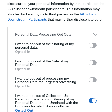
Kategorije:
Glasba
Kultura
disclosure of your personal information by third parties on the
IAB’s list of downstream participants. This information may
also be disclosed by us to third parties on the
IAB’s List of
boštjan gartner
Ključne besede:
Downstream Participants
that may further disclose it to other
Grajska časopisna kavarna Eleonora
grajski park
third parties.
kantavtor
KOKR
Please note that this website/app uses one or more Google
Personal Data Processing Opt Outs
services and may gather and store information including but
Koroška osrednja knjižnica dr. Franca Sušnika
not limited to your visit or usage behaviour. You may click to
I want to opt-out of the Sharing of my
personal data.
grant or deny consent to Google and its third-party tags to
Opted In
park ravne
pod krošnjo magnolije
use your data for below specified purposes in below Google
consent section.
I want to opt-out of the Sale of my
Personal Data.
Opted In
Več iz kraja Ravne na Koroškem
I want to opt-out of processing my
Personal Data for Targeted Advertising.
Opted In
I want to opt-out of Collection, Use,
Retention, Sale, and/or Sharing of my
Personal Data that Is Unrelated with the
Purposes for which it was collected.
Opted Out