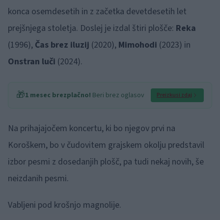
konca osemdesetih in z začetka devetdesetih let
prejšnjega stoletja. Doslej je izdal štiri plošče:
Reka
(1996),
Čas brez iluzij
(2020),
Mimohodi
(2023) in
Onstran luči
(2024).
🎁
1 mesec brezplačno!
Beri brez oglasov
Preizkusi zdaj
Na prihajajočem koncertu, ki bo njegov prvi na
Koroškem, bo v čudovitem grajskem okolju predstavil
izbor pesmi z dosedanjih plošč, pa tudi nekaj novih, še
neizdanih pesmi.
Vabljeni pod krošnjo magnolije.