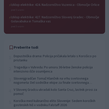
Izklop elektrike: 424. Nadzorništvo Vuzenica - Območje Orlice
⚡
pred 3 urami
Izklop elektrike: 427. Nadzorništvo Slovenj Gradec - Območje
⚡
Golavabuka in Tomaška vas
pred 3 urami
Preberite tudi
Dopustniška drama: Policija pričakala letalo s Korošico po
1
pristanku
Tragedija v Vuhredu: Po umoru 36-letne ženske policija
2
intenzivno išče osumljenca
Slovenjgradčan Tomaž Klančnik na vrhu svetovnega
3
nogometa: Del sodniške ekipe za finale svetovnega
prvenstva
V Slovenj Gradcu ukradali kolo Santa Cruz, lastnik prosi za
4
pomoč
Koroška med kulinarično elito Slovenije: Sedem koroških
5
gostinskih hiš v vodniku Falstaff 2026