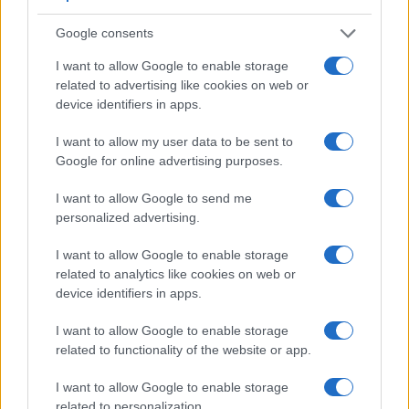
Freestyle navdušuje s poletno
Kovinska ograja po meri: kako
prilagojenimi cenami koles
izbrati material, polnilo in
Google consents
izvedbo
I want to allow Google to enable storage
related to advertising like cookies on web or
device identifiers in apps.
I want to allow my user data to be sent to
Koroške reke so opazno upadle,
Z vlakom po Koroški: Manj
Google for online advertising purposes.
zadnja dva tedna skoraj brez
gneče, več udobja
dežja
I want to allow Google to send me
personalized advertising.
Več iz kategorije Glasba
I want to allow Google to enable storage
related to analytics like cookies on web or
device identifiers in apps.
I want to allow Google to enable storage
related to functionality of the website or app.
I want to allow Google to enable storage
Pol stoletja glasbe na tromeji:
(VIDEO) Skupina iTAK
related to personalization.