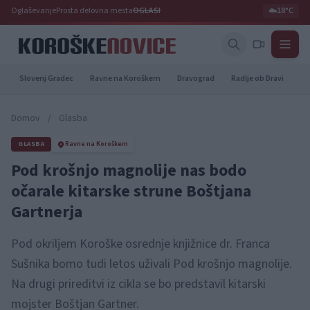
Oglaševanje
Prosta delovna mesta
OGLASI
☁️
18°C
Slovenj Gradec
Ravne na Koroškem
Dravograd
Radlje ob Dravi
Pr
Domov
/
Glasba
GLASBA
Ravne na Koroškem
Pod krošnjo magnolije nas bodo
očarale kitarske strune Boštjana
Gartnerja
Pod okriljem Koroške osrednje knjižnice dr. Franca
Sušnika bomo tudi letos uživali Pod krošnjo magnolije.
Na drugi prireditvi iz cikla se bo predstavil kitarski
mojster Boštjan Gartner.