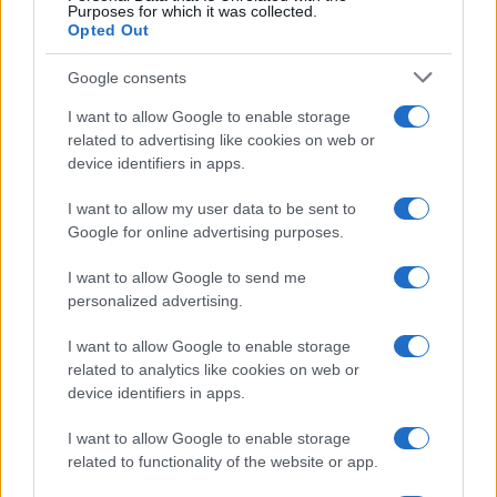
Purposes for which it was collected.
Opted Out
Failed to fetch
Google consents
I want to allow Google to enable storage
Občine:
Dravograd
related to advertising like cookies on web or
device identifiers in apps.
Kategorije:
Glasba
Kultura
I want to allow my user data to be sent to
Google for online advertising purposes.
glasba
Jesenske serenade
Ključne besede:
I want to allow Google to send me
koncert
personalized advertising.
I want to allow Google to enable storage
related to analytics like cookies on web or
device identifiers in apps.
Več iz kraja Dravograd
I want to allow Google to enable storage
related to functionality of the website or app.