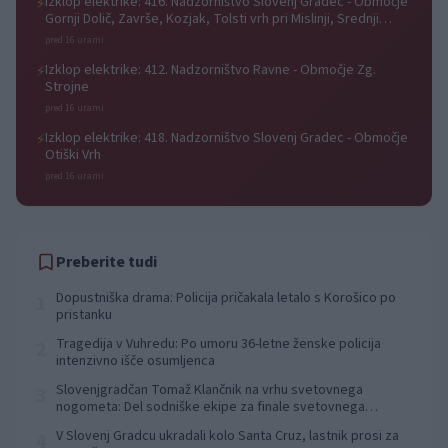
Izklop elektrike: 416. Nadzorništvo Slovenj Gradec - Območje
⚡
Gornji Dolič, Završe, Kozjak, Tolsti vrh pri Mislinji, Srednji
Dolič, Paka
pred 16 urami
Izklop elektrike: 412. Nadzorništvo Ravne - Območje Zg.
⚡
Strojne
pred 16 urami
Izklop elektrike: 418. Nadzorništvo Slovenj Gradec - Območje
⚡
Otiški Vrh
pred 16 urami
Preberite tudi
Dopustniška drama: Policija pričakala letalo s Korošico po
1
pristanku
Tragedija v Vuhredu: Po umoru 36-letne ženske policija
2
intenzivno išče osumljenca
Slovenjgradčan Tomaž Klančnik na vrhu svetovnega
3
nogometa: Del sodniške ekipe za finale svetovnega
prvenstva
V Slovenj Gradcu ukradali kolo Santa Cruz, lastnik prosi za
4