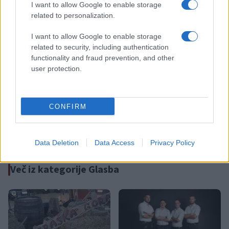
I want to allow Google to enable storage
related to personalization.
Z vlakom po Koroški: Manj
Špica okusov vabi: Dravograd
I want to allow Google to enable storage
gneče, več udobja
bo 29. avgusta znova postal
related to security, including authentication
prestolnica ulične kulinarike
functionality and fraud prevention, and other
user protection.
CONFIRM
Nevarna najdba v Dravogradu:
Pol stoletja glasbe na tromeji:
Odstranili 88-milimetrsko
Graška Gora obeležuje 50.
granato
jubilejni festival narodno-
zabavne glasbe
Data Deletion
Data Access
Privacy Policy
Več iz kategorije Glasba