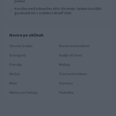
pomoč
Koroška med kulinarično elito Slovenije: Sedem koroških
5
gostinskih hiš v vodniku Falstaff 2026
Novice po občinah
Slovenj Gradec
Ravne na Koroškem
Dravograd
Radlje ob Dravi
Prevalje
Mislinja
Mežica
Črna na Koroškem
Muta
Vuzenica
Ribnica na Pohorju
Podvelka