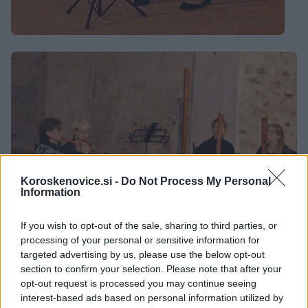
Koroskenovice.si -
Do Not Process My Personal
Information
If you wish to opt-out of the sale, sharing to third parties, or
processing of your personal or sensitive information for
targeted advertising by us, please use the below opt-out
section to confirm your selection. Please note that after your
Pri tem naj spomnimo, da bo zadnji koncert jesenskih
opt-out request is processed you may continue seeing
interest-based ads based on personal information utilized by
serenad v četrtek 1. oktobra ob 20. uri v Dvorcu