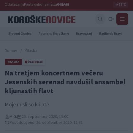
Oglaševanje
Prosta delovna mesta
OGLASI
☀️
33°C
Slovenj Gradec
Ravne na Koroškem
Dravograd
Radlje ob Dravi
Pr
Domov
/
Glasba
GLASBA
Dravograd
Na tretjem koncertnem večeru
Jesenskih serenad navdušil ansambel
kljunastih flavt
Moje misli so krilate
M.G.
25. september 2020, 19:00
Posodobljeno: 26. september 2020, 11:31