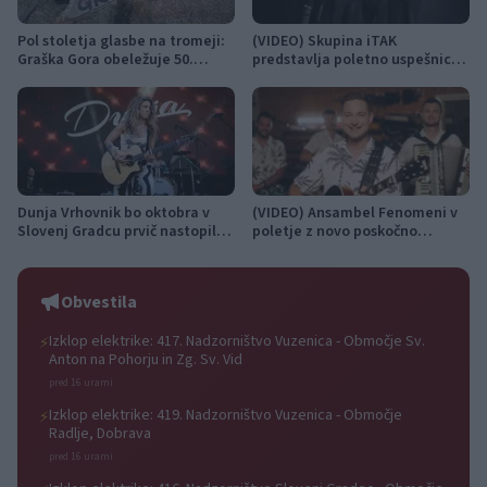
Pol stoletja glasbe na tromeji:
(VIDEO) Skupina iTAK
Graška Gora obeležuje 50.
predstavlja poletno uspešnico
jubilejni festival narodno-
»Srnica«
zabavne glasbe
Dunja Vrhovnik bo oktobra v
(VIDEO) Ansambel Fenomeni v
Slovenj Gradcu prvič nastopila
poletje z novo poskočno
na samostojnem koncertu s
priredbo Solo Portorož
svojim bendom
Obvestila
Izklop elektrike: 417. Nadzorništvo Vuzenica - Območje Sv.
⚡
Anton na Pohorju in Zg. Sv. Vid
pred 16 urami
Izklop elektrike: 419. Nadzorništvo Vuzenica - Območje
⚡
Radlje, Dobrava
pred 16 urami