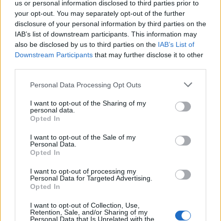
us or personal information disclosed to third parties prior to
Bukovje. Na koncertu z naslovom
Bodi tiha pesem
your opt-out. You may separately opt-out of the further
disclosure of your personal information by third parties on the
bosta nastopila
Jaka Mihelač
na baritonu in Jure
IAB’s list of downstream participants. This information may
also be disclosed by us to third parties on the
IAB’s List of
Cerkovnik na kitari. Tudi zadnji koncert bo z besedo
Downstream Participants
that may further disclose it to other
obogatila
Tina Uršič.
third parties.
Please note that this website/app uses one or more Google
Personal Data Processing Opt Outs
VIR: JSKD Dravograd
services and may gather and store information including but
not limited to your visit or usage behaviour. You may click to
I want to opt-out of the Sharing of my
personal data.
grant or deny consent to Google and its third-party tags to
Opted In
use your data for below specified purposes in below Google
consent section.
I want to opt-out of the Sale of my
Personal Data.
Opted In
Opozorilo:
Po 297. členu Kazenskega zakonika je
I want to opt-out of processing my
posameznik kazensko odgovoren za javno spodbujanje
Personal Data for Targeted Advertising.
sovraštva, nasilja ali nestrpnosti. Komentarji z žaljivimi,
Opted In
rasističnimi, diskriminatornimi ali nezakonitimi vsebinami bodo
I want to opt-out of Collection, Use,
odstranjeni.
Pravila komentiranja →
Retention, Sale, and/or Sharing of my
Personal Data that Is Unrelated with the