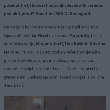
potekal tretji koncert letošnjih Jesenskih serenad
pod okriljem JZ Dravit in JSKD OI Dravograd.
Na tretjem koncertnem večeru je nastopil ansambel
kljunastih flavt
Le Phenix
v zasedbi
Mateje Bajt
, ki je
umetniška vodja,
Marjana Jocif, Una Košir in Kristina
Martinc.
Pripravile so nepozaben večer srednjeveške
glasbe številnih avtorjev in publiko popeljale v čas
romantike in ljubezni izpred nekaj stoletij. Koncert je s
prevedenimi Shakespearovimi soneti obogatila odlična
Tina Uršič.