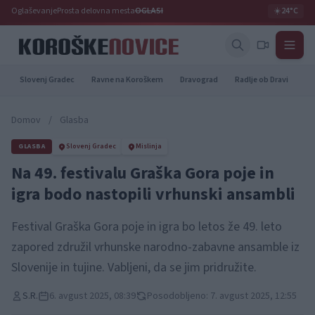
Oglaševanje
Prosta delovna mesta
OGLASI
☀️
24°C
Slovenj Gradec
Ravne na Koroškem
Dravograd
Radlje ob Dravi
Pr
Domov
/
Glasba
GLASBA
Slovenj Gradec
Mislinja
Na 49. festivalu Graška Gora poje in
igra bodo nastopili vrhunski ansambli
Festival Graška Gora poje in igra bo letos že 49. leto
zapored združil vrhunske narodno-zabavne ansamble iz
Slovenije in tujine. Vabljeni, da se jim pridružite.
S.R.
6. avgust 2025, 08:39
Posodobljeno: 7. avgust 2025, 12:55