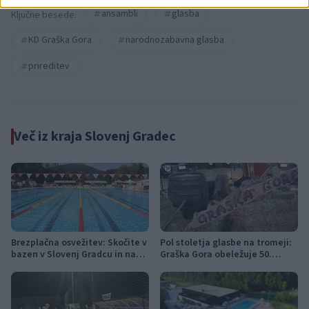
ansambli
glasba
Ključne besede:
KD Graška Gora
narodnozabavna glasba
prireditev
Več iz kraja Slovenj Gradec
Brezplačna osvežitev: Skočite v
Pol stoletja glasbe na tromeji:
bazen v Slovenj Gradcu in na
Graška Gora obeležuje 50.
Ravnah
jubilejni festival narodno-
zabavne glasbe