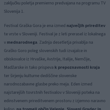
zaključku poletja premierno predvajana na programu TV
Slovenija 1.
Festival Graška Gora je ena izmed
največjih prireditev
te vrste v Sloveniji. Festival je z leti prerasel iz lokalnega
v
mednarodnega
. Zadnja desetletja privablja na
Graško Goro poleg slovenskih tudi izvajalce in
obiskovalce iz Hrvaške, Avstrije, Italije, Nemčije,
Madžarske in tako prispeva
k prepoznavnosti kraja
ter širjenju kulturne dediščine slovenske
narodnozabavne glasbe preko meja. Eden izmed
najstarejših tovrstnih festivalov v Sloveniji poteka na
edinstvenem prireditvenem prostoru z izjemno naravno
kuliso,
na tromeji občin Velenje, Slovenj Gradec in