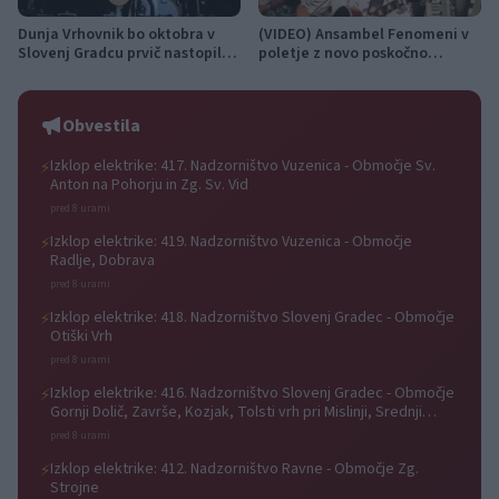
Dunja Vrhovnik bo oktobra v
(VIDEO) Ansambel Fenomeni v
Slovenj Gradcu prvič nastopila
poletje z novo poskočno
na samostojnem koncertu s
priredbo Solo Portorož
svojim bendom
Obvestila
Izklop elektrike: 417. Nadzorništvo Vuzenica - Območje Sv.
⚡
Anton na Pohorju in Zg. Sv. Vid
pred 8 urami
Izklop elektrike: 419. Nadzorništvo Vuzenica - Območje
⚡
Radlje, Dobrava
pred 8 urami
Izklop elektrike: 418. Nadzorništvo Slovenj Gradec - Območje
⚡
Otiški Vrh
pred 8 urami
Izklop elektrike: 416. Nadzorništvo Slovenj Gradec - Območje
⚡
Gornji Dolič, Završe, Kozjak, Tolsti vrh pri Mislinji, Srednji
Dolič, Paka
pred 8 urami
Izklop elektrike: 412. Nadzorništvo Ravne - Območje Zg.
⚡
Strojne