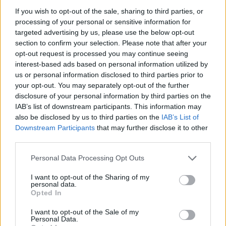
Veseli svatje, Gadi, Navihanke, Spev …
If you wish to opt-out of the sale, sharing to third parties, or
processing of your personal or sensitive information for
Seveda velja
izpostaviti tudi številne povezovalce
:
targeted advertising by us, please use the below opt-out
section to confirm your selection. Please note that after your
Marjan Kralj, Vinko Šimek, Mito Trefalt, Sašo Hribar,
opt-out request is processed you may continue seeing
Boris Kopitar, Stojan Auer, Janez Dolinar, Natalija
interest-based ads based on personal information utilized by
us or personal information disclosed to third parties prior to
Verboten, Andrej Hofer, Tjaša Hrobat, Darja Gajšek in
your opt-out. You may separately opt-out of the further
disclosure of your personal information by third parties on the
drugi.
IAB’s list of downstream participants. This information may
also be disclosed by us to third parties on the
IAB’s List of
Vir: KD Graška Gora
Downstream Participants
that may further disclose it to other
third parties.
Please note that this website/app uses one or more Google
Personal Data Processing Opt Outs
services and may gather and store information including but
not limited to your visit or usage behaviour. You may click to
I want to opt-out of the Sharing of my
personal data.
grant or deny consent to Google and its third-party tags to
Opted In
use your data for below specified purposes in below Google
consent section.
I want to opt-out of the Sale of my
Personal Data.