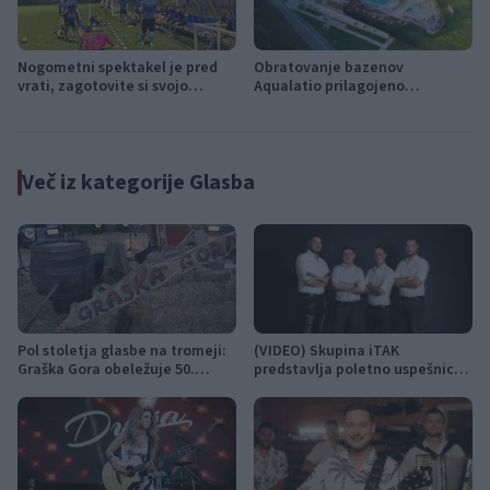
Nogometni spektakel je pred
Obratovanje bazenov
vrati, zagotovite si svojo
Aqualatio prilagojeno
vstopnico pravočasno
vremenskim razmeram
Več iz kategorije Glasba
Pol stoletja glasbe na tromeji:
(VIDEO) Skupina iTAK
Graška Gora obeležuje 50.
predstavlja poletno uspešnico
jubilejni festival narodno-
»Srnica«
zabavne glasbe