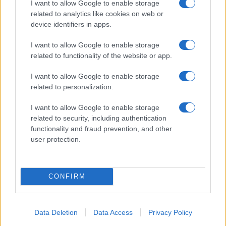
I want to allow Google to enable storage
related to analytics like cookies on web or
device identifiers in apps.
I want to allow Google to enable storage
related to functionality of the website or app.
Opozorilo:
Po 297. členu Kazenskega zakonika je
posameznik kazensko odgovoren za javno spodbujanje
I want to allow Google to enable storage
sovraštva, nasilja ali nestrpnosti. Komentarji z žaljivimi,
related to personalization.
rasističnimi, diskriminatornimi ali nezakonitimi vsebinami bodo
I want to allow Google to enable storage
odstranjeni.
Pravila komentiranja →
related to security, including authentication
functionality and fraud prevention, and other
user protection.
Failed to fetch
CONFIRM
Občine:
Slovenj Gradec
Mislinja
Kategorije:
Glasba
Kultura
Kultura
Data Deletion
Data Access
Privacy Policy