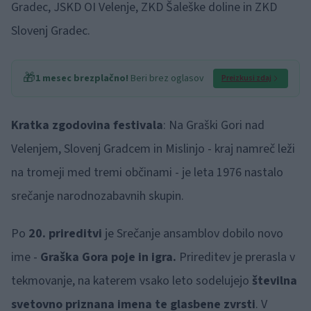
Gradec, JSKD OI Velenje, ZKD Šaleške doline in ZKD
Slovenj Gradec.
🎁
1 mesec brezplačno!
Beri brez oglasov
Preizkusi zdaj
Kratka zgodovina festivala
: Na Graški Gori nad
Velenjem, Slovenj Gradcem in Mislinjo - kraj namreč leži
na tromeji med tremi občinami - je leta 1976 nastalo
srečanje narodnozabavnih skupin.
Po
20. prireditvi
je Srečanje ansamblov dobilo novo
ime -
Graška Gora poje in igra.
Prireditev je prerasla v
tekmovanje, na katerem vsako leto sodelujejo
številna
svetovno priznana imena te glasbene zvrsti
. V