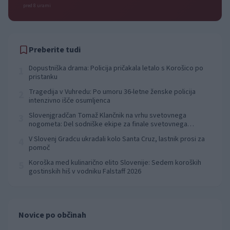
pred 8 urami
Preberite tudi
Dopustniška drama: Policija pričakala letalo s Korošico po
1
pristanku
Tragedija v Vuhredu: Po umoru 36-letne ženske policija
2
intenzivno išče osumljenca
Slovenjgradčan Tomaž Klančnik na vrhu svetovnega
3
nogometa: Del sodniške ekipe za finale svetovnega
prvenstva
V Slovenj Gradcu ukradali kolo Santa Cruz, lastnik prosi za
4
pomoč
Koroška med kulinarično elito Slovenije: Sedem koroških
5
gostinskih hiš v vodniku Falstaff 2026
Novice po občinah