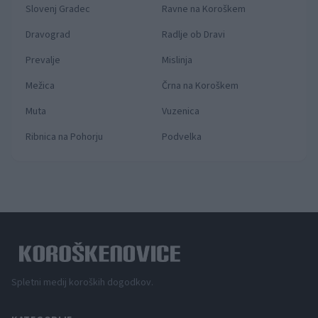
Slovenj Gradec
Ravne na Koroškem
Dravograd
Radlje ob Dravi
Prevalje
Mislinja
Mežica
Črna na Koroškem
Muta
Vuzenica
Ribnica na Pohorju
Podvelka
Spletni medij koroških dogodkov.