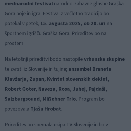
mednarodni festival
narodno-zabavne glasbe Graška
Gora poje in igra. Festival z večletno tradicijo bo
potekal v petek,
15. avgusta 2025, ob 20. uri
na
športnem igrišču Graška Gora. Prireditev bo na
prostem.
Na letošnji prireditvi bodo nastopile
vrhunske skupine
te zvrsti iz Slovenije in tujine;
ansambel Braneta
Klavžarja, Zupan, Kvintet slovenskih deklet,
Robert Goter, Naveza, Rosa, Juhej, Pajdaši,
Salzburgsound, Mißebner Trio.
Program bo
povezovala
Tjaša Hrobat.
Prireditev bo snemala ekipa TV Slovenije in bo v