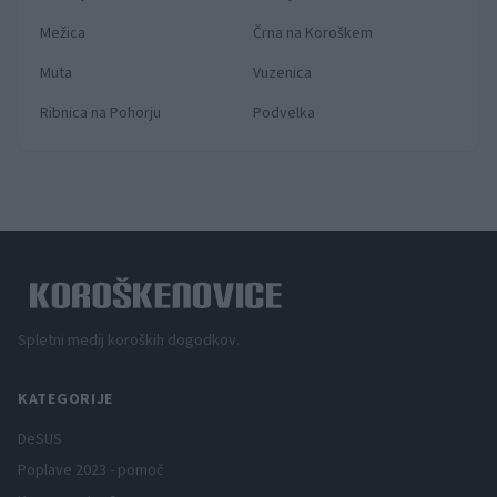
Mežica
Črna na Koroškem
Muta
Vuzenica
Ribnica na Pohorju
Podvelka
Spletni medij koroških dogodkov.
KATEGORIJE
DeSUS
Poplave 2023 - pomoč