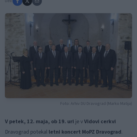
Deli:
Foto: Arhiv DU Dravograd (Marko Matija)
V petek, 12. maja, ob 19. uri
je v
Vidovi cerkvi
Dravograd potekal
letni koncert MoPZ Dravograd
.