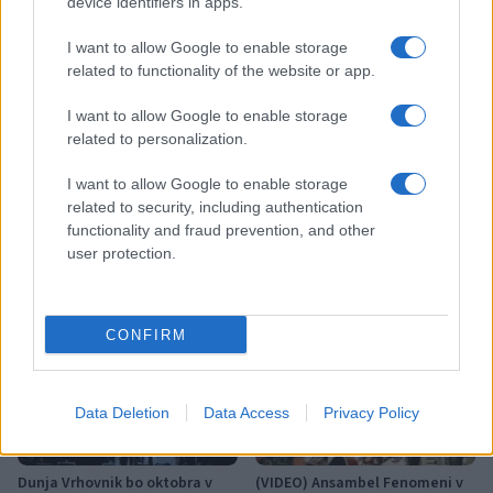
device identifiers in apps.
Špica okusov vabi: Dravograd
Nevarna najdba v Dravogradu:
bo 29. avgusta znova postal
Odstranili 88-milimetrsko
I want to allow Google to enable storage
prestolnica ulične kulinarike
granato
related to functionality of the website or app.
I want to allow Google to enable storage
Več iz kategorije Glasba
related to personalization.
I want to allow Google to enable storage
related to security, including authentication
functionality and fraud prevention, and other
user protection.
Pol stoletja glasbe na tromeji:
(VIDEO) Skupina iTAK
Graška Gora obeležuje 50.
predstavlja poletno uspešnico
CONFIRM
jubilejni festival narodno-
»Srnica«
zabavne glasbe
Data Deletion
Data Access
Privacy Policy
Dunja Vrhovnik bo oktobra v
(VIDEO) Ansambel Fenomeni v