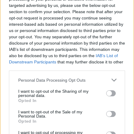
targeted advertising by us, please use the below opt-out
section to confirm your selection. Please note that after your
opt-out request is processed you may continue seeing
interest-based ads based on personal information utilized by
us or personal information disclosed to third parties prior to
your opt-out. You may separately opt-out of the further
Opozorilo:
Po 297. členu Kazenskega zakonika je
disclosure of your personal information by third parties on the
posameznik kazensko odgovoren za javno spodbujanje
IAB’s list of downstream participants. This information may
sovraštva, nasilja ali nestrpnosti. Komentarji z žaljivimi,
also be disclosed by us to third parties on the
IAB’s List of
rasističnimi, diskriminatornimi ali nezakonitimi vsebinami bodo
Downstream Participants
that may further disclose it to other
odstranjeni.
Pravila komentiranja →
third parties.
Please note that this website/app uses one or more Google
Personal Data Processing Opt Outs
Failed to fetch
services and may gather and store information including but
not limited to your visit or usage behaviour. You may click to
I want to opt-out of the Sharing of my
personal data.
grant or deny consent to Google and its third-party tags to
Opted In
use your data for below specified purposes in below Google
Občine:
Dravograd
consent section.
I want to opt-out of the Sale of my
Personal Data.
Opted In
Kategorije:
Glasba
Kultura
I want to opt-out of processing my