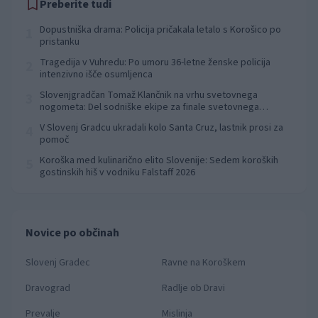
Preberite tudi
Dopustniška drama: Policija pričakala letalo s Korošico po
1
pristanku
Tragedija v Vuhredu: Po umoru 36-letne ženske policija
2
intenzivno išče osumljenca
Slovenjgradčan Tomaž Klančnik na vrhu svetovnega
3
nogometa: Del sodniške ekipe za finale svetovnega
prvenstva
V Slovenj Gradcu ukradali kolo Santa Cruz, lastnik prosi za
4
pomoč
Koroška med kulinarično elito Slovenije: Sedem koroških
5
gostinskih hiš v vodniku Falstaff 2026
Novice po občinah
Slovenj Gradec
Ravne na Koroškem
Dravograd
Radlje ob Dravi
Prevalje
Mislinja