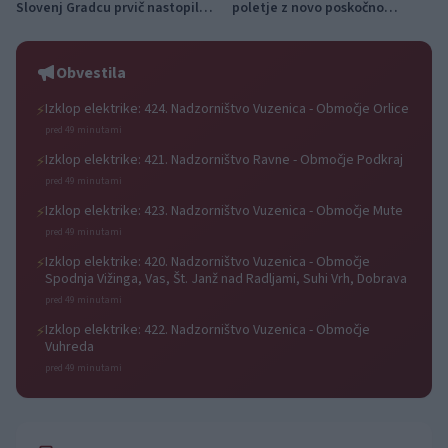
Slovenj Gradcu prvič nastopila
poletje z novo poskočno
na samostojnem koncertu s
priredbo Solo Portorož
svojim bendom
Obvestila
Izklop elektrike: 424. Nadzorništvo Vuzenica - Območje Orlice
⚡
pred 49 minutami
Izklop elektrike: 421. Nadzorništvo Ravne - Območje Podkraj
⚡
pred 49 minutami
Izklop elektrike: 423. Nadzorništvo Vuzenica - Območje Mute
⚡
pred 49 minutami
Izklop elektrike: 420. Nadzorništvo Vuzenica - Območje
⚡
Spodnja Vižinga, Vas, Št. Janž nad Radljami, Suhi Vrh, Dobrava
pred 49 minutami
Izklop elektrike: 422. Nadzorništvo Vuzenica - Območje
⚡
Vuhreda
pred 49 minutami