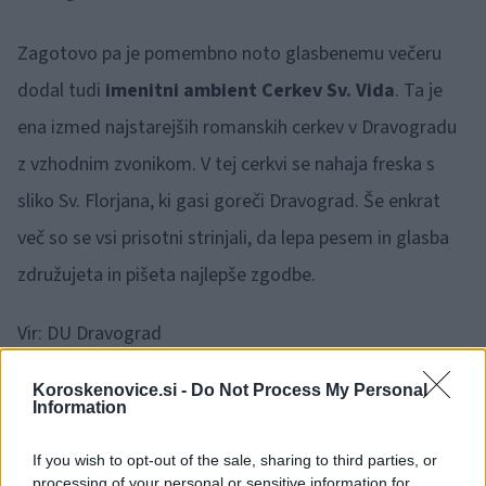
Zagotovo pa je pomembno noto glasbenemu večeru
dodal tudi
imenitni ambient Cerkev Sv. Vida
. Ta je
ena izmed najstarejših romanskih cerkev v Dravogradu
z vzhodnim zvonikom. V tej cerkvi se nahaja freska s
sliko Sv. Florjana, ki gasi goreči Dravograd. Še enkrat
več so se vsi prisotni strinjali, da lepa pesem in glasba
združujeta in pišeta najlepše zgodbe.
Vir: DU Dravograd
1 / 4
Koroskenovice.si -
Do Not Process My Personal
Information
If you wish to opt-out of the sale, sharing to third parties, or
processing of your personal or sensitive information for