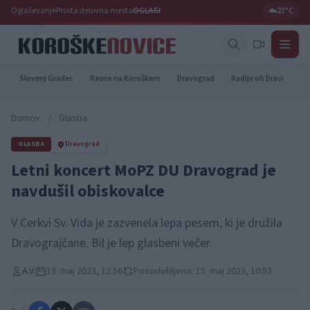
Oglaševanje
Prosta delovna mesta
OGLASI
☁️
23°C
Slovenj Gradec
Ravne na Koroškem
Dravograd
Radlje ob Dravi
Pr
Domov
/
Glasba
GLASBA
Dravograd
Letni koncert MoPZ DU Dravograd je
navdušil obiskovalce
V Cerkvi Sv. Vida je zazvenela lepa pesem, ki je družila
Dravograjčane. Bil je lep glasbeni večer.
A.V.
13. maj 2023, 12:56
Posodobljeno: 15. maj 2023, 10:53