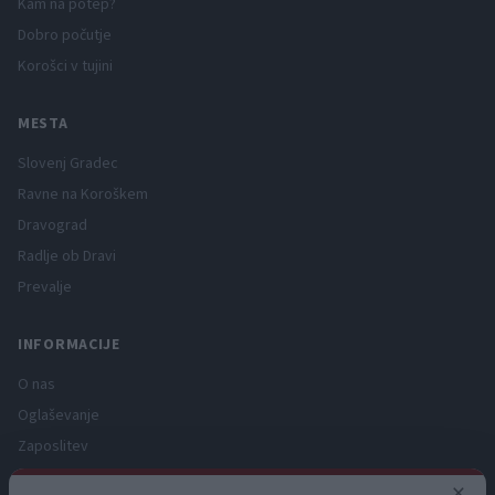
Kam na potep?
Dobro počutje
Korošci v tujini
MESTA
Slovenj Gradec
Ravne na Koroškem
Dravograd
Radlje ob Dravi
Prevalje
INFORMACIJE
O nas
Oglaševanje
Zaposlitev
Pravno obvestilo
×