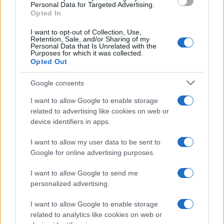
Personal Data for Targeted Advertising.
Dravograd
cerkev sv. Vida
Ključne besede:
Opted In
du dravograd
eva mori
I want to opt-out of Collection, Use,
Retention, Sale, and/or Sharing of my
Personal Data that Is Unrelated with the
Purposes for which it was collected.
Opted Out
Več iz kraja Dravograd
Google consents
I want to allow Google to enable storage
related to advertising like cookies on web or
device identifiers in apps.
I want to allow my user data to be sent to
Google for online advertising purposes.
Kovinska ograja po meri: kako
Z vlakom po Koroški: Manj
izbrati material, polnilo in
gneče, več udobja
izvedbo
I want to allow Google to send me
personalized advertising.
I want to allow Google to enable storage
related to analytics like cookies on web or