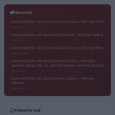
na samostojnem koncertu s
priredbo Solo Portorož
svojim bendom
Obvestila
Izklop elektrike: 424. Nadzorništvo Vuzenica - Območje Orlice
⚡
pred 14 urami
Izklop elektrike: 421. Nadzorništvo Ravne - Območje Podkraj
⚡
pred 14 urami
Izklop elektrike: 423. Nadzorništvo Vuzenica - Območje Mute
⚡
pred 14 urami
Izklop elektrike: 420. Nadzorništvo Vuzenica - Območje
⚡
Spodnja Vižinga, Vas, Št. Janž nad Radljami, Suhi Vrh, Dobrava
pred 14 urami
Izklop elektrike: 422. Nadzorništvo Vuzenica - Območje
⚡
Vuhreda
pred 14 urami
Preberite tudi