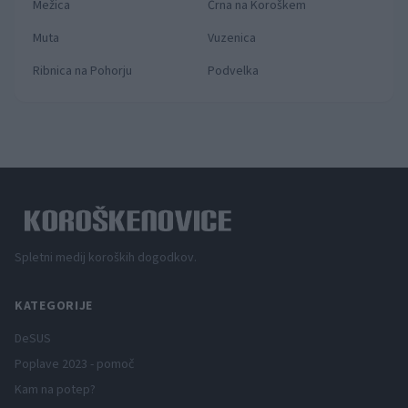
Mežica
Črna na Koroškem
Muta
Vuzenica
Ribnica na Pohorju
Podvelka
Spletni medij koroških dogodkov.
KATEGORIJE
DeSUS
Poplave 2023 - pomoč
Kam na potep?