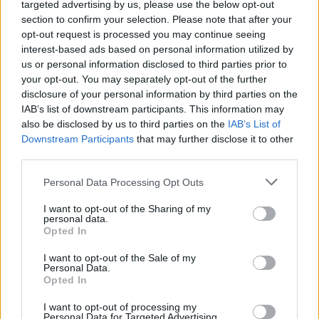
targeted advertising by us, please use the below opt-out
section to confirm your selection. Please note that after your
opt-out request is processed you may continue seeing
interest-based ads based on personal information utilized by
us or personal information disclosed to third parties prior to
Opozorilo:
Po 297. členu Kazenskega zakonika je
your opt-out. You may separately opt-out of the further
posameznik kazensko odgovoren za javno spodbujanje
disclosure of your personal information by third parties on the
sovraštva, nasilja ali nestrpnosti. Komentarji z žaljivimi,
IAB’s list of downstream participants. This information may
rasističnimi, diskriminatornimi ali nezakonitimi vsebinami bodo
also be disclosed by us to third parties on the
IAB’s List of
odstranjeni.
Pravila komentiranja →
Downstream Participants
that may further disclose it to other
third parties.
Failed to fetch
Please note that this website/app uses one or more Google
Personal Data Processing Opt Outs
services and may gather and store information including but
not limited to your visit or usage behaviour. You may click to
I want to opt-out of the Sharing of my
personal data.
grant or deny consent to Google and its third-party tags to
Opted In
Občine:
Dravograd
use your data for below specified purposes in below Google
consent section.
I want to opt-out of the Sale of my
Personal Data.
Kategorije:
Glasba
Kultura
Opted In
I want to opt-out of processing my
glasba
pevka
turneja
Ključne besede:
Personal Data for Targeted Advertising.