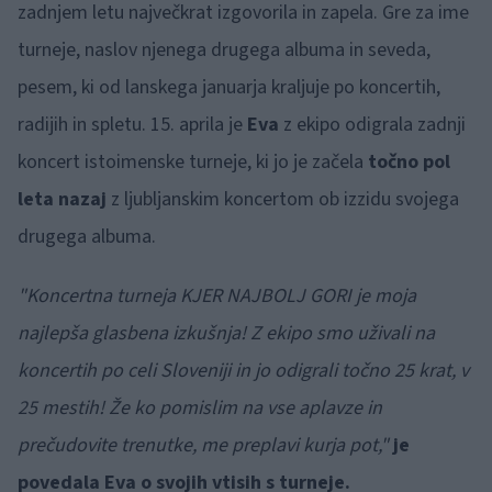
zadnjem letu največkrat izgovorila in zapela. Gre za ime
turneje, naslov njenega drugega albuma in seveda,
pesem, ki od lanskega januarja kraljuje po koncertih,
radijih in spletu. 15. aprila je
Eva
z ekipo odigrala zadnji
koncert istoimenske turneje, ki jo je začela
točno pol
leta nazaj
z ljubljanskim koncertom ob izzidu svojega
drugega albuma.
"Koncertna turneja KJER NAJBOLJ GORI je moja
najlepša glasbena izkušnja! Z ekipo smo uživali na
koncertih po celi Sloveniji in jo odigrali točno 25 krat, v
25 mestih! Že ko pomislim na vse aplavze in
prečudovite trenutke, me preplavi kurja pot,"
je
povedala Eva o svojih vtisih s turneje.