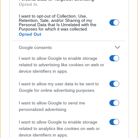
Opted In
videospot
I want to opt-out of Collection, Use,
Retention, Sale, and/or Sharing of my
Personal Data that Is Unrelated with the
Purposes for which it was collected.
Opted Out
Več iz kraja Dravograd
Google consents
I want to allow Google to enable storage
related to advertising like cookies on web or
device identifiers in apps.
I want to allow my user data to be sent to
Freestyle navdušuje s poletno
Do novembra zaradi sanacije
Google for online advertising purposes.
prilagojenimi cenami koles
delna zapora občinske ceste v
Dravogradu
I want to allow Google to send me
personalized advertising.
I want to allow Google to enable storage
related to analytics like cookies on web or
device identifiers in apps.
Kovinska ograja po meri: kako
Z vlakom po Koroški: Manj