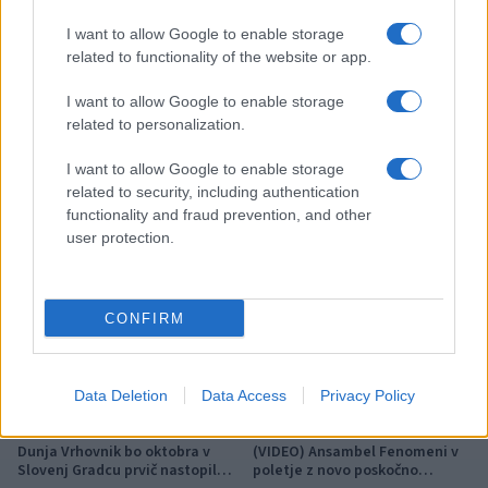
izbrati material, polnilo in
gneče, več udobja
izvedbo
I want to allow Google to enable storage
related to functionality of the website or app.
I want to allow Google to enable storage
Več iz kategorije Glasba
related to personalization.
I want to allow Google to enable storage
related to security, including authentication
functionality and fraud prevention, and other
user protection.
Pol stoletja glasbe na tromeji:
(VIDEO) Skupina iTAK
Graška Gora obeležuje 50.
predstavlja poletno uspešnico
jubilejni festival narodno-
»Srnica«
CONFIRM
zabavne glasbe
Data Deletion
Data Access
Privacy Policy
Dunja Vrhovnik bo oktobra v
(VIDEO) Ansambel Fenomeni v
Slovenj Gradcu prvič nastopila
poletje z novo poskočno