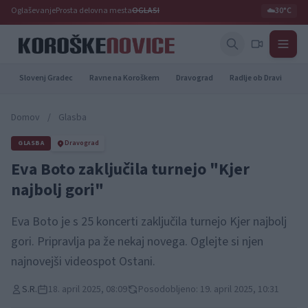
Oglaševanje
Prosta delovna mesta
OGLASI
☁️
30°C
Slovenj Gradec
Ravne na Koroškem
Dravograd
Radlje ob Dravi
Pr
Domov
/
Glasba
GLASBA
Dravograd
Eva Boto zaključila turnejo "Kjer
najbolj gori"
Eva Boto je s 25 koncerti zaključila turnejo Kjer najbolj
gori. Pripravlja pa že nekaj novega. Oglejte si njen
najnovejši videospot Ostani.
S.R.
18. april 2025, 08:09
Posodobljeno: 19. april 2025, 10:31