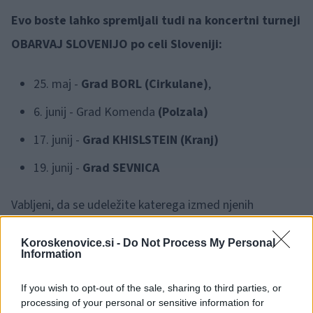
Evo boste lahko spremljali tudi na koncertni turneji
OBARVAJ SLOVENIJO po celi Sloveniji:
25. maj -
Grad BORL (Cirkulane)
,
6. junij - Grad Komenda
(Polzala)
17. junij -
Grad KHISLSTEIN (Kranj)
19. junij -
Grad SEVNICA
Vabljeni, da se udeležite katerega izmed njenih
prihajajočih koncertov.
Koroskenovice.si -
Do Not Process My Personal
Information
Vir: Eva Boto
If you wish to opt-out of the sale, sharing to third parties, or
https://youtu.be/fRSG7cU-_aU?si=-sY2qgVuQGkhSQaH
processing of your personal or sensitive information for