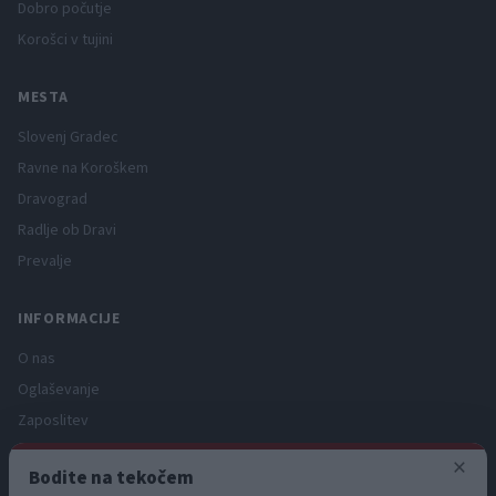
Dobro počutje
Korošci v tujini
MESTA
Slovenj Gradec
Ravne na Koroškem
Dravograd
Radlje ob Dravi
Prevalje
INFORMACIJE
O nas
Oglaševanje
Zaposlitev
Pravno obvestilo
×
Bodite na tekočem
Zasebnost in piškotki