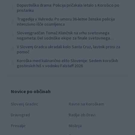
Dopustniška drama: Policija pričakala letalo s Korošico po
1
pristanku
Tragedija v Vuhredu: Po umoru 36-letne ženske policija
2
intenzivno išče osumljenca
Slovenjgradčan Tomaž Klančnik na vrhu svetovnega
3
nogometa: Del sodniške ekipe za finale svetovnega
prvenstva
V Slovenj Gradcu ukradali kolo Santa Cruz, lastnik prosi za
4
pomoč
Koroška med kulinarično elito Slovenije: Sedem koroških
5
gostinskih hiš v vodniku Falstaff 2026
Novice po občinah
Slovenj Gradec
Ravne na Koroškem
Dravograd
Radlje ob Dravi
Prevalje
Mislinja