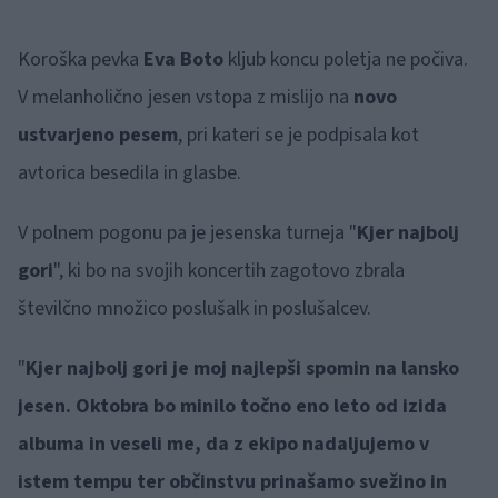
Koroška pevka
Eva Boto
kljub koncu poletja ne počiva.
V melanholično jesen vstopa z mislijo na
novo
ustvarjeno pesem
, pri kateri se je podpisala kot
avtorica besedila in glasbe.
V polnem pogonu pa je jesenska turneja "
Kjer najbolj
gori
", ki bo na svojih koncertih zagotovo zbrala
številčno množico poslušalk in poslušalcev.
"
Kjer najbolj gori je moj najlepši spomin na lansko
jesen. Oktobra bo minilo točno eno leto od izida
albuma in veseli me, da z ekipo nadaljujemo v
istem tempu ter občinstvu prinašamo svežino in