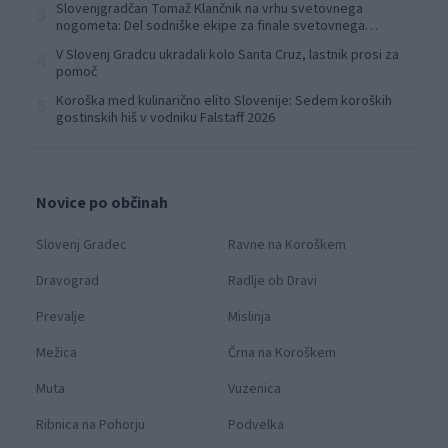
Slovenjgradčan Tomaž Klančnik na vrhu svetovnega
3
nogometa: Del sodniške ekipe za finale svetovnega
prvenstva
V Slovenj Gradcu ukradali kolo Santa Cruz, lastnik prosi za
4
pomoč
Koroška med kulinarično elito Slovenije: Sedem koroških
5
gostinskih hiš v vodniku Falstaff 2026
Novice po občinah
Slovenj Gradec
Ravne na Koroškem
Dravograd
Radlje ob Dravi
Prevalje
Mislinja
Mežica
Črna na Koroškem
Muta
Vuzenica
Ribnica na Pohorju
Podvelka