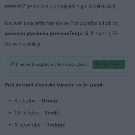
novosti,"
pravi Eva o prihajajočih glasbenih izzivih.
Na vseh koncertih turneje bo Eva poskrbela tudi za
posebna glasbena presenečenja
, ki jih za zdaj še
skriva v zakulisju.
🎁
1 mesec brezplačno!
Beri brez oglasov
Preizkusi zdaj
Prvi datumi jesenske turneje so že znani:
3. oktober -
Ormož
19. oktober -
Semič
8. november -
Trebnje