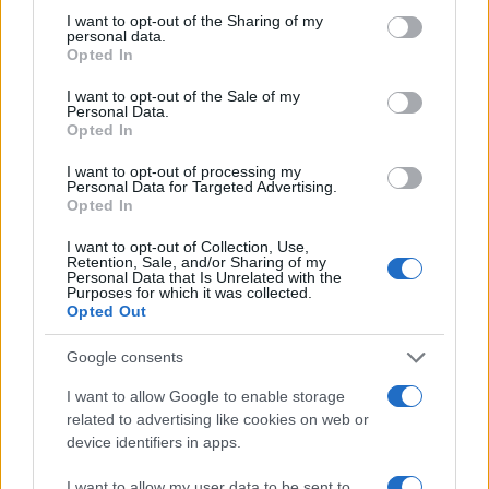
sovraštva, nasilja ali nestrpnosti. Komentarji z žaljivimi,
not limited to your visit or usage behaviour. You may click to
I want to opt-out of the Sharing of my
personal data.
rasističnimi, diskriminatornimi ali nezakonitimi vsebinami bodo
grant or deny consent to Google and its third-party tags to
Opted In
odstranjeni.
Pravila komentiranja →
use your data for below specified purposes in below Google
consent section.
I want to opt-out of the Sale of my
Personal Data.
Opted In
Failed to fetch
I want to opt-out of processing my
Personal Data for Targeted Advertising.
Opted In
Kategorije:
Glasba
I want to opt-out of Collection, Use,
Retention, Sale, and/or Sharing of my
Personal Data that Is Unrelated with the
eva boto
jesenska turneja
Ključne besede:
Purposes for which it was collected.
Opted Out
kjer najbolj gori
nova pesem
Google consents
I want to allow Google to enable storage
related to advertising like cookies on web or
Več iz kategorije Glasba
device identifiers in apps.
I want to allow my user data to be sent to