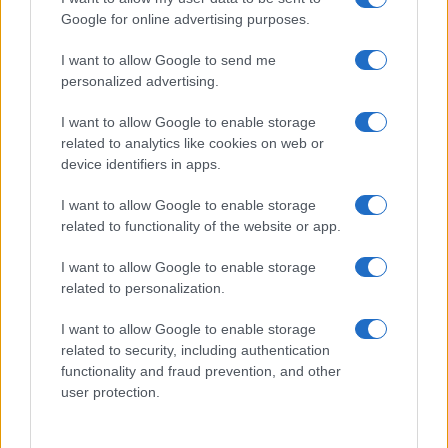
Google for online advertising purposes.
I want to allow Google to send me
personalized advertising.
Pol stoletja glasbe na tromeji:
(VIDEO) Skupina iTAK
Graška Gora obeležuje 50.
predstavlja poletno uspešnico
I want to allow Google to enable storage
jubilejni festival narodno-
»Srnica«
related to analytics like cookies on web or
zabavne glasbe
device identifiers in apps.
I want to allow Google to enable storage
related to functionality of the website or app.
Dunja Vrhovnik bo oktobra v
(VIDEO) Ansambel Fenomeni v
I want to allow Google to enable storage
Slovenj Gradcu prvič nastopila
poletje z novo poskočno
related to personalization.
na samostojnem koncertu s
priredbo Solo Portorož
svojim bendom
I want to allow Google to enable storage
Obvestila
related to security, including authentication
functionality and fraud prevention, and other
Izklop elektrike: 417. Nadzorništvo Vuzenica - Območje Sv.
⚡
user protection.
Anton na Pohorju in Zg. Sv. Vid
pred 13 urami