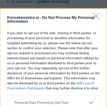
9. november -
Ljubno ob Savinji
18. november -
Celje
Koroskenovice.si -
Do Not Process My Personal
Information
Vstopnice za prva dva koncerta si lahko zagotovite
TUKAJ
.
If you wish to opt-out of the sale, sharing to third parties, or
processing of your personal or sensitive information for
targeted advertising by us, please use the below opt-out
Vabljeni na številne nepozabne koncerte širom
section to confirm your selection. Please note that after your
Slovenije.
opt-out request is processed you may continue seeing
interest-based ads based on personal information utilized by
us or personal information disclosed to third parties prior to
Vir: Eva Boto
your opt-out. You may separately opt-out of the further
disclosure of your personal information by third parties on the
IAB’s list of downstream participants. This information may
also be disclosed by us to third parties on the
IAB’s List of
Downstream Participants
that may further disclose it to other
third parties.
Opozorilo:
Po 297. členu Kazenskega zakonika je
Please note that this website/app uses one or more Google
Personal Data Processing Opt Outs
posameznik kazensko odgovoren za javno spodbujanje
services and may gather and store information including but