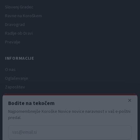
Slovenj Gradec
Ravne na Koroškem
Dravograd
Radlje ob Dravi
Prevalje
INFORMACIJE
O nas
Oglaševanje
Zaposlitev
Pravno obvestilo
×
Bodite na tekočem
Zasebnost in piškotki
Najpomembnejše Koroške Novice novice naravnost v vaš e-poštni
Storitve
predal.
Naročnine
Pogoji uporabe
Pravila volilne kampanje