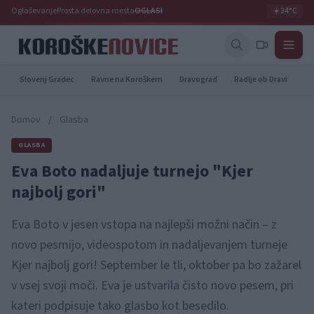
Oglaševanje
Prosta delovna mesta
OGLASI
☀️
34°C
Slovenj Gradec
Ravne na Koroškem
Dravograd
Radlje ob Dravi
Pr
Domov
/
Glasba
GLASBA
Eva Boto nadaljuje turnejo "Kjer
najbolj gori"
Eva Boto v jesen vstopa na najlepši možni način – z
novo pesmijo, videospotom in nadaljevanjem turneje
Kjer najbolj gori! September le tli, oktober pa bo zažarel
v vsej svoji moči. Eva je ustvarila čisto novo pesem, pri
kateri podpisuje tako glasbo kot besedilo.