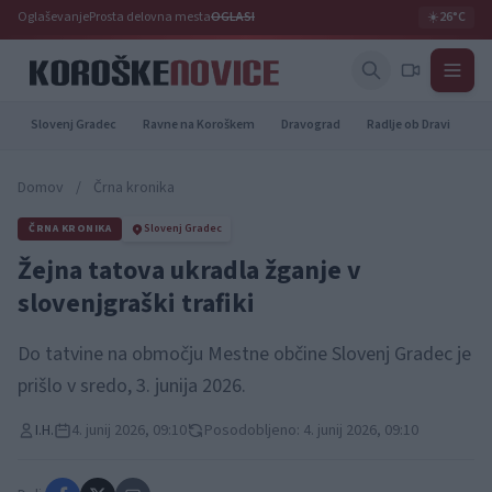
Oglaševanje
Prosta delovna mesta
OGLASI
☀️
26°C
Slovenj Gradec
Ravne na Koroškem
Dravograd
Radlje ob Dravi
Pr
Domov
/
Črna kronika
ČRNA KRONIKA
Slovenj Gradec
Žejna tatova ukradla žganje v
slovenjgraški trafiki
Do tatvine na območju Mestne občine Slovenj Gradec je
prišlo v sredo, 3. junija 2026.
I.H.
4. junij 2026, 09:10
Posodobljeno: 4. junij 2026, 09:10