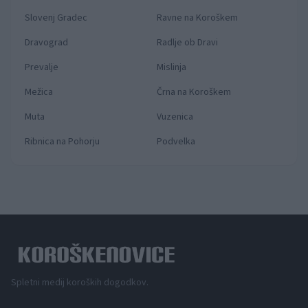
Slovenj Gradec
Ravne na Koroškem
Dravograd
Radlje ob Dravi
Prevalje
Mislinja
Mežica
Črna na Koroškem
Muta
Vuzenica
Ribnica na Pohorju
Podvelka
Spletni medij koroških dogodkov.