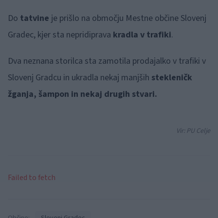
Do
tatvine
je prišlo na območju Mestne občine Slovenj
Gradec, kjer sta nepridiprava
kradla v trafiki
.
Dva neznana storilca sta zamotila prodajalko v trafiki v
Slovenj Gradcu in ukradla nekaj manjših
stekleničk
žganja, šampon in nekaj drugih stvari.
Vir: PU Celje
Failed to fetch
Občine:
Slovenj Gradec