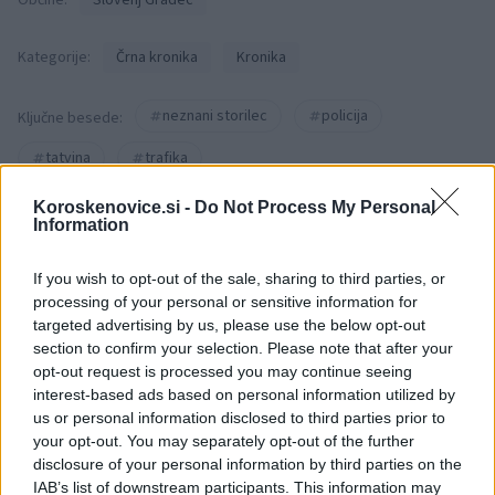
Kategorije:
Črna kronika
Kronika
neznani storilec
policija
Ključne besede:
tatvina
trafika
Koroskenovice.si -
Do Not Process My Personal
Information
Več iz kraja Slovenj Gradec
If you wish to opt-out of the sale, sharing to third parties, or
processing of your personal or sensitive information for
targeted advertising by us, please use the below opt-out
section to confirm your selection. Please note that after your
opt-out request is processed you may continue seeing
interest-based ads based on personal information utilized by
us or personal information disclosed to third parties prior to
Festival Zebra razglasil
(VIDEO) Štorklje obiskale
your opt-out. You may separately opt-out of the further
nagrajence: Tri enakovredne
travnik v Mislinjski Dobravi,
disclosure of your personal information by third parties on the
nagrade žirije in nagrada
Slovenija pa beleži rekordno
IAB’s list of downstream participants. This information may