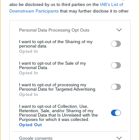
občinstva
leto
also be disclosed by us to third parties on the
IAB’s List of
Downstream Participants
that may further disclose it to other
third parties.
Please note that this website/app uses one or more Google
Personal Data Processing Opt Outs
(FOTO) Kava pri Lourdes trikrat
Jutri v Slovenj Gradcu
services and may gather and store information including but
nagrajena: Znani so
brezplačna opera pod
not limited to your visit or usage behaviour. You may click to
I want to opt-out of the Sharing of my
zmagovalci festivala SHOTS v
zvezdami: na Trgu svobode bo
personal data.
grant or deny consent to Google and its third-party tags to
Slovenj Gradcu
zazvenel Ljubezenski napoj
Opted In
use your data for below specified purposes in below Google
consent section.
I want to opt-out of the Sale of my
Več iz kategorije Črna kronika
Personal Data.
Opted In
I want to opt-out of processing my
Personal Data for Targeted Advertising.
Opted In
I want to opt-out of Collection, Use,
Retention, Sale, and/or Sharing of my
V zalivu na Pašmanu našli
Na Prevaljah se je huje
Personal Data that Is Unrelated with the
Purposes for which it was collected.
truplo 24-letnega Slovenca
poškodoval voznik e-skiroja
Opted Out
Google consents