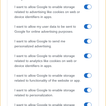
I want to allow Google to enable storage
related to advertising like cookies on web or
device identifiers in apps.
Na bencinskem servisu v
Motorist v Radljah ob Dravi trčil
Dravogradu zagorel točilni
v ulično svetilko in se hudo
avtomat, požar pogasili
poškodoval
I want to allow my user data to be sent to
zaposleni
Google for online advertising purposes.
Obvestila
I want to allow Google to send me
Izklop elektrike: 426. Nadzorništvo Vuzenica - Območje Sv.
personalized advertising.
⚡
Anton na Pohorju
pred 9 urami
I want to allow Google to enable storage
related to analytics like cookies on web or
Izklop elektrike: 425. Nadzorništvo Vuzenica - Območje
⚡
device identifiers in apps.
Vuhred
pred 9 urami
I want to allow Google to enable storage
Izklop elektrike: 429. Nadzorništvo Ravne - Območje Prevalje
⚡
related to functionality of the website or app.
Prisoje
pred 9 urami
I want to allow Google to enable storage
Izklop elektrike: 424. Nadzorništvo Vuzenica - Območje Orlice
⚡
related to personalization.
pred 9 urami
I want to allow Google to enable storage