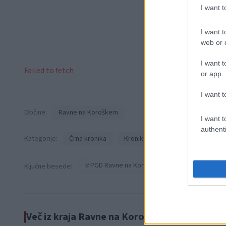
I want 
I want t
web or d
I want t
Failed to fetch
or app.
I want t
Občine:
Ravne na Koroškem
I want t
authenti
Kategorije:
Črna kronika
Kronika
PGD Ravne na Koroškem
KGZ Ravne 
Ključne besede:
Več iz kraja Ravne na Koroškem