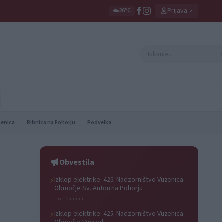
Prijava
☁️
26°C
zenica
Ribnica na Pohorju
Podvelka
Obvestila
Izklop elektrike: 426. Nadzorništvo Vuzenica -
⚡
Območje Sv. Anton na Pohorju
pred 12 urami
Izklop elektrike: 425. Nadzorništvo Vuzenica -
⚡