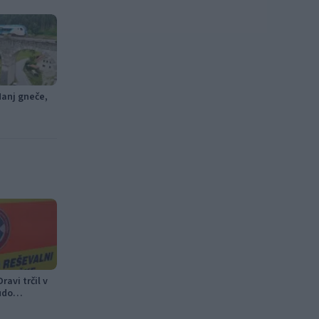
Manj gneče,
ravi trčil v
udo