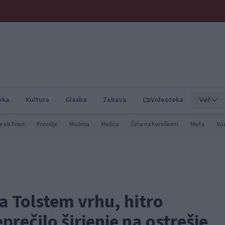
ika
Kultura
Glasba
Zabava
Videoteka
Več
e ob Dravi
Prevalje
Mislinja
Mežica
Črna na Koroškem
Muta
Vu
a Tolstem vrhu, hitro
rečilo širjenje na ostrešje