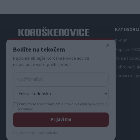
KATEGORIJ
DeSUS
×
Spletni medij koroških dogodkov.
Bodite na tekočem
Poplave 2023
Najpomembnejše Koroške Novice novice
Kam na pote
naravnost v vaš e-poštni predal.
Dobro počutj
Korošci v tuji
Strinjam se s prejemanjem e-novic in z
obdelavo osebnih
podatkov
.
Prijavi me
Odjava z enim klikom kadarkoli.