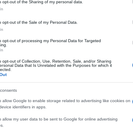
Foto: PGD Ravne
o opt-out of the Sharing of my personal data.
In
avne na Koroškem skupaj z KGZ Ravne
na Koroškem
o opt-out of the Sale of my Personal Data.
, kjer je zagorelo v dimniku stanovanjske hiše.
In
to opt-out of processing my Personal Data for Targeted
ing.
In
 zaradi intenzivnega gorenja saj pa je obstajala nevarnost
o opt-out of Collection, Use, Retention, Sale, and/or Sharing
ersonal Data that Is Unrelated with the Purposes for which it
lected.
Out
asili, ob tem pa s pomočjo avtolestve spremljali stanje n
račili prostore, s termovizijsko kamero temeljito pregledali
consents
li dimnik, da so odstranili preostale saje in izključili morebit
o allow Google to enable storage related to advertising like cookies on
evice identifiers in apps.
o allow my user data to be sent to Google for online advertising
odsvetovali nadaljnje kurjenje.
s.