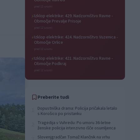
Območje Vuhred
pred 12 urami
Izklop elektrike: 429. Nadzorništvo Ravne -
⚡
Območje Prevalje Prisoje
pred 12 urami
Izklop elektrike: 424. Nadzorništvo Vuzenica -
⚡
Območje Orlice
pred 12 urami
Izklop elektrike: 421. Nadzorništvo Ravne -
⚡
Območje Podkraj
pred 12 urami
Preberite tudi
Dopustniška drama: Policija pričakala letalo
1
s Korošico po pristanku
Tragedija v Vuhredu: Po umoru 36-letne
2
ženske policija intenzivno išče osumljenca
Slovenjgradčan Tomaž Klančnik na vrhu
3