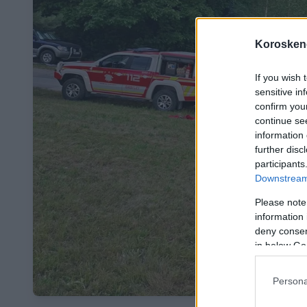
Koroskeno
If you wish 
sensitive in
confirm you
continue se
information 
further disc
participants
Downstream 
Please note
information 
deny consent
in below Go
Persona