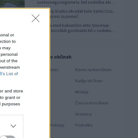
svetovnega nogometa: Del sodniške ekipe
za finale svetovnega prvenstva
V Slovenj Gradcu ukradali kolo Santa Cruz,
4
lastnik prosi za pomoč
Koroška med kulinarično elito Slovenije:
5
Sedem koroških gostinskih hiš v vodniku
sonal or
Falstaff 2026
ection to
ou may
 personal
Novice po občinah
out of the
 downstream
Slovenj Gradec
Ravne na Koroškem
B’s List of
Dravograd
Radlje ob Dravi
er and store
Prevalje
Mislinja
to grant or
Mežica
Črna na Koroškem
ed purposes
Muta
Vuzenica
Ribnica na Pohorju
Podvelka