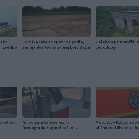
kako
Koroške reke so opazno upadle,
Z vlakom po Koroški: 
in izvedbo
zadnja dva tedna skoraj brez dežja
več udobja
oškodoval
Na bencinskem servisu v
Motorist v Radljah ob D
Dravogradu zagorel točilni
ulično svetilko in se h
avtomat, požar pogasili zaposleni
poškodoval