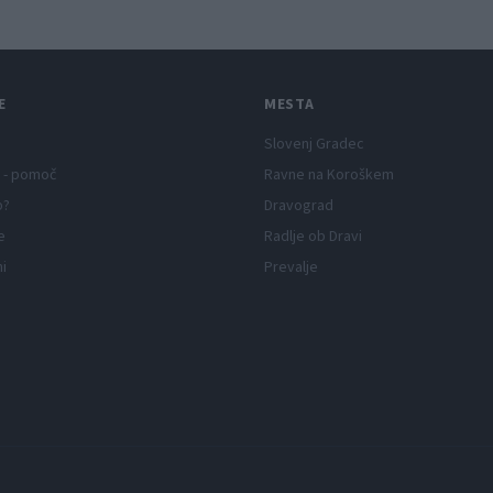
E
MESTA
Slovenj Gradec
 - pomoč
Ravne na Koroškem
p?
Dravograd
e
Radlje ob Dravi
ni
Prevalje