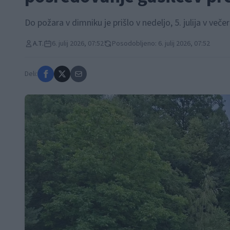
Do požara v dimniku je prišlo v nedeljo, 5. julija v večer
A.T.
6. julij 2026, 07:52
Posodobljeno: 6. julij 2026, 07:52
Deli: