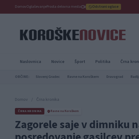
Domov
Oglaševanje
Prosta delovna mesta
Odstrani oglase
Naslovnica
Novice
Šport
Politika
Črna kron
OBČINE:
Slovenj Gradec
Ravne na Koroškem
Dravograd
Radlj
Domov
/
Črna kronika
ČRNA KRONIKA
Ravne na Koroškem
Zagorele saje v dimniku n
posredovanje gasilcev prep