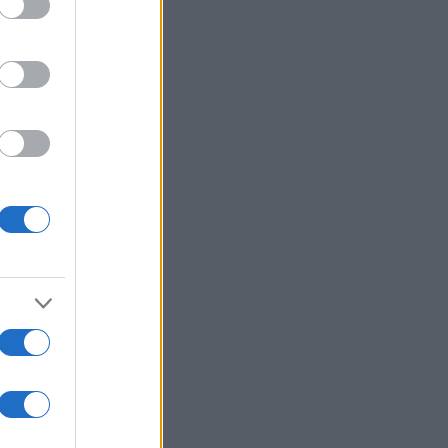
 na Koroškem
a
na