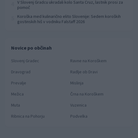
V Slovenj Gradcu ukradali kolo Santa Cruz, lastnik prosi za
4
pomoč
Koroška med kulinarično elito Slovenije: Sedem koroških
5
gostinskih hiš v vodniku Falstaff 2026
Novice po občinah
Slovenj Gradec
Ravne na Koroškem
Dravograd
Radlje ob Dravi
Prevalje
Mislinja
Mežica
Črna na Koroškem
Muta
Vuzenica
Ribnica na Pohorju
Podvelka