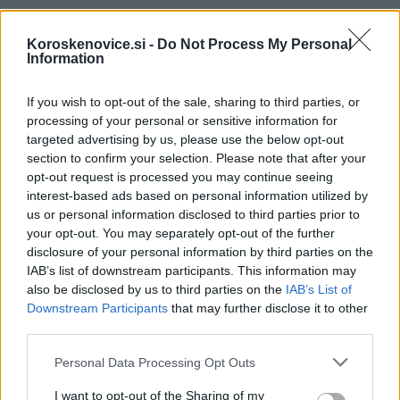
Koroskenovice.si -
Do Not Process My Personal
Information
Failed to fetch
If you wish to opt-out of the sale, sharing to third parties, or
processing of your personal or sensitive information for
targeted advertising by us, please use the below opt-out
Občine:
Slovenija
section to confirm your selection. Please note that after your
opt-out request is processed you may continue seeing
interest-based ads based on personal information utilized by
Kategorije:
Črna kronika
us or personal information disclosed to third parties prior to
your opt-out. You may separately opt-out of the further
goljufija
policija
splet
Ključne besede:
disclosure of your personal information by third parties on the
IAB’s list of downstream participants. This information may
spletna goljufija
varnost
also be disclosed by us to third parties on the
IAB’s List of
Downstream Participants
that may further disclose it to other
third parties.
Please note that this website/app uses one or more Google
Personal Data Processing Opt Outs
Več iz kraja Slovenija
services and may gather and store information including but
not limited to your visit or usage behaviour. You may click to
I want to opt-out of the Sharing of my