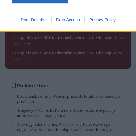
Vuhred
pred 9 urami
Izklop elektrike: 429. Nadzorništvo Ravne - Območje Prevalje
⚡
Data Deletion
Data Access
Privacy Policy
Prisoje
pred 9 urami
Izklop elektrike: 424. Nadzorništvo Vuzenica - Območje Orlice
⚡
pred 9 urami
Izklop elektrike: 423. Nadzorništvo Vuzenica - Območje Mute
⚡
pred 9 urami
Preberite tudi
Dopustniška drama: Policija pričakala letalo s Korošico po
1
pristanku
Tragedija v Vuhredu: Po umoru 36-letne ženske policija
2
intenzivno išče osumljenca
Slovenjgradčan Tomaž Klančnik na vrhu svetovnega
3
nogometa: Del sodniške ekipe za finale svetovnega
prvenstva