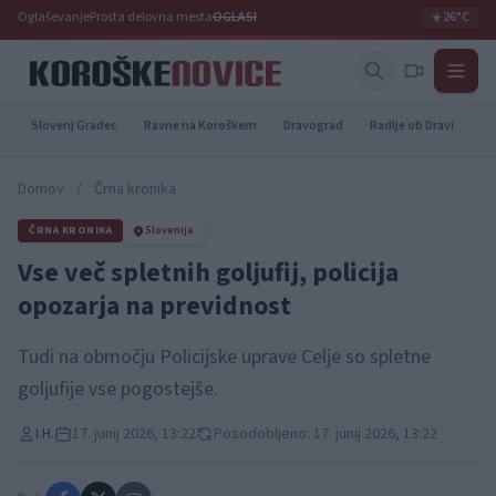
Oglaševanje
Prosta delovna mesta
OGLASI
☀️
26°C
Slovenj Gradec
Ravne na Koroškem
Dravograd
Radlje ob Dravi
Pr
Domov
/
Črna kronika
ČRNA KRONIKA
Slovenija
Vse več spletnih goljufij, policija
opozarja na previdnost
Tudi na območju Policijske uprave Celje so spletne
goljufije vse pogostejše.
I.H.
17. junij 2026, 13:22
Posodobljeno: 17. junij 2026, 13:22