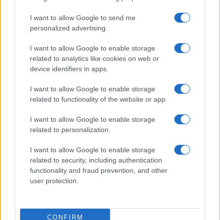
I want to allow Google to send me
personalized advertising.
V zalivu na Pašmanu našli
Na Prevaljah se je huje
I want to allow Google to enable storage
truplo 24-letnega Slovenca
poškodoval voznik e-skiroja
related to analytics like cookies on web or
device identifiers in apps.
I want to allow Google to enable storage
related to functionality of the website or app.
I want to allow Google to enable storage
Na bencinskem servisu v
Motorist v Radljah ob Dravi trčil
related to personalization.
Dravogradu zagorel točilni
v ulično svetilko in se hudo
avtomat, požar pogasili
poškodoval
zaposleni
I want to allow Google to enable storage
related to security, including authentication
Obvestila
functionality and fraud prevention, and other
Izklop elektrike: 426. Nadzorništvo Vuzenica - Območje Sv.
user protection.
⚡
Anton na Pohorju
pred 9 urami
Izklop elektrike: 425. Nadzorništvo Vuzenica - Območje
⚡
CONFIRM