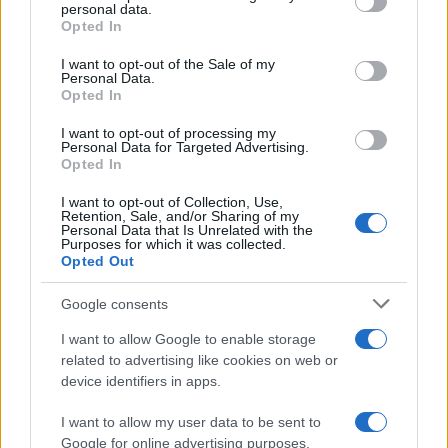
personal data.
grant or deny consent to Google and its third-party tags to
Opted In
use your data for below specified purposes in below Google
consent section.
I want to opt-out of the Sale of my
Personal Data.
Opted In
Vreme: Pred nami spet teden
V OTP banki opozarjajo na
I want to opt-out of processing my
vročine, možne so nevihte
zlorabe plačilnih kartic s
Personal Data for Targeted Advertising.
skimmingom
Opted In
I want to opt-out of Collection, Use,
Retention, Sale, and/or Sharing of my
Personal Data that Is Unrelated with the
Purposes for which it was collected.
Opted Out
V torek ob nespremenjenih
Policijsko poročilo, 7. 8. 2026
dajatvah občutna pocenitev
Google consents
goriv
I want to allow Google to enable storage
related to advertising like cookies on web or
Več iz kategorije Črna kronika
device identifiers in apps.
I want to allow my user data to be sent to
Google for online advertising purposes.