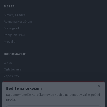
MESTA
Slovenj Gradec
Ravne na Koroškem
Dravograd
Radlje ob Dravi
Prevalje
INFORMACIJE
O nas
Oglaševanje
Zaposlitev
Pravno obvestilo
×
Bodite na tekočem
Zasebnost in piškotki
Najpomembnejše Koroške Novice novice naravnost v vaš e-poštni
Storitve
predal.
Naročnine