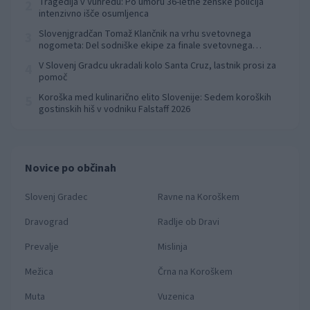
Tragedija v Vuhredu: Po umoru 36-letne ženske policija
2
intenzivno išče osumljenca
Slovenjgradčan Tomaž Klančnik na vrhu svetovnega
3
nogometa: Del sodniške ekipe za finale svetovnega
prvenstva
V Slovenj Gradcu ukradali kolo Santa Cruz, lastnik prosi za
4
pomoč
Koroška med kulinarično elito Slovenije: Sedem koroških
5
gostinskih hiš v vodniku Falstaff 2026
Novice po občinah
Slovenj Gradec
Ravne na Koroškem
Dravograd
Radlje ob Dravi
Prevalje
Mislinja
Mežica
Črna na Koroškem
Muta
Vuzenica