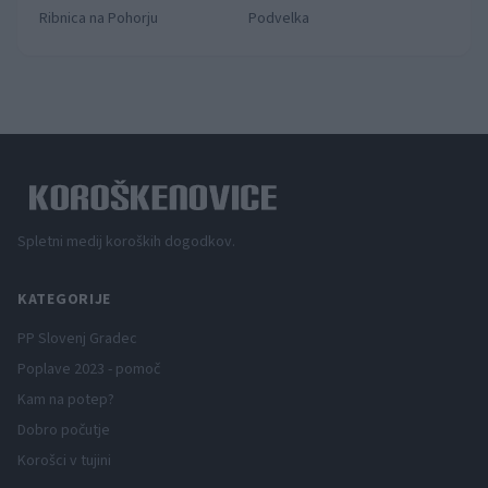
Ribnica na Pohorju
Podvelka
Spletni medij koroških dogodkov.
KATEGORIJE
PP Slovenj Gradec
Poplave 2023 - pomoč
Kam na potep?
Dobro počutje
Korošci v tujini