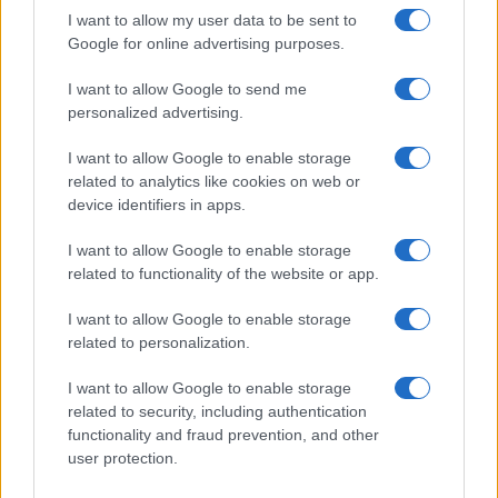
I want to allow my user data to be sent to
Google for online advertising purposes.
I want to allow Google to send me
personalized advertising.
I want to allow Google to enable storage
Na Prevaljah se je huje
Na bencinskem servisu v
poškodoval voznik e-skiroja
Dravogradu zagorel točilni
related to analytics like cookies on web or
avtomat, požar pogasili
device identifiers in apps.
zaposleni
I want to allow Google to enable storage
related to functionality of the website or app.
I want to allow Google to enable storage
Motorist v Radljah ob Dravi trčil
Nova ljubezenska prevara:
related to personalization.
v ulično svetilko in se hudo
Občanka ostala brez več kot
poškodoval
27.000 evrov
I want to allow Google to enable storage
related to security, including authentication
Obvestila
functionality and fraud prevention, and other
user protection.
Izklop elektrike: 417. Nadzorništvo Vuzenica - Območje Sv.
⚡
Anton na Pohorju in Zg. Sv. Vid