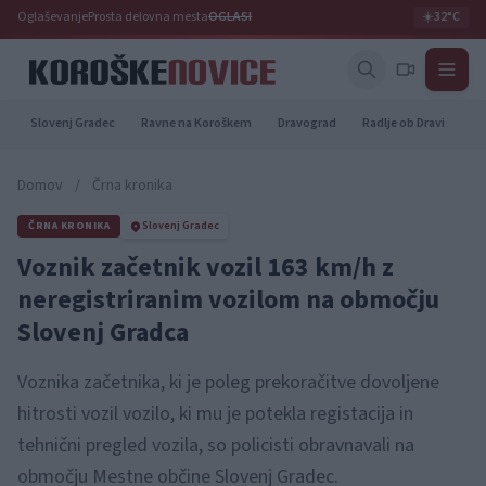
Oglaševanje
Prosta delovna mesta
OGLASI
☀️
32°C
Slovenj Gradec
Ravne na Koroškem
Dravograd
Radlje ob Dravi
Pr
Domov
/
Črna kronika
ČRNA KRONIKA
Slovenj Gradec
Voznik začetnik vozil 163 km/h z
neregistriranim vozilom na območju
Slovenj Gradca
Voznika začetnika, ki je poleg prekoračitve dovoljene
hitrosti vozil vozilo, ki mu je potekla registacija in
tehnični pregled vozila, so policisti obravnavali na
območju Mestne občine Slovenj Gradec.