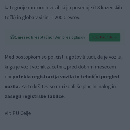
kategorije motornih vozil, ki jih poseduje (18 kazenskih
točk) in globa v višini 1.200 € evrov.
🎁
1 mesec brezplačno!
Beri brez oglasov
Preizkusi zdaj
Med postopkom so policisti ugotovili tudi, da je vozilu,
ki ga je vozil voznik začetnik, pred dobrim mesecem
dni
potekla registracija vozila in tehnični pregled
vozila.
Za to kršitev so mu izdali še plačilni nalog in
zasegli registrske tablice
.
Vir: PU Celje