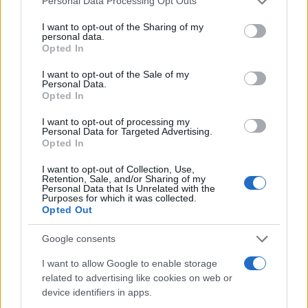
Personal Data Processing Opt Outs
Več iz kraja Slovenj Gradec
services and may gather and store information including but
not limited to your visit or usage behaviour. You may click to
I want to opt-out of the Sharing of my
personal data.
grant or deny consent to Google and its third-party tags to
Opted In
use your data for below specified purposes in below Google
consent section.
I want to opt-out of the Sale of my
Personal Data.
Opted In
Brezplačna osvežitev: Skočite v
Pol stoletja glasbe na tromeji:
I want to opt-out of processing my
Personal Data for Targeted Advertising.
bazen v Slovenj Gradcu in na
Graška Gora obeležuje 50.
Opted In
Ravnah
jubilejni festival narodno-
zabavne glasbe
I want to opt-out of Collection, Use,
Retention, Sale, and/or Sharing of my
Personal Data that Is Unrelated with the
Purposes for which it was collected.
Opted Out
Nogometni spektakel je pred
Obratovanje bazenov
Google consents
vrati, zagotovite si svojo
Aqualatio prilagojeno
vstopnico pravočasno
vremenskim razmeram
I want to allow Google to enable storage
related to advertising like cookies on web or
device identifiers in apps.
Več iz kategorije Črna kronika