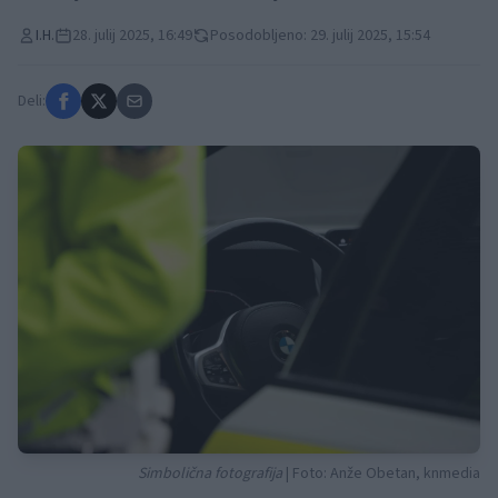
I.H.
28. julij 2025, 16:49
Posodobljeno: 29. julij 2025, 15:54
Deli:
Simbolična fotografija
| Foto: Anže Obetan, knmedia