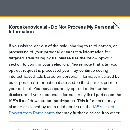
Failed to fetch
Koroskenovice.si -
Do Not Process My Personal
Information
Občine:
Slovenj Gradec
If you wish to opt-out of the sale, sharing to third parties, or
processing of your personal or sensitive information for
Kategorije:
Črna kronika
Kronika
targeted advertising by us, please use the below opt-out
section to confirm your selection. Please note that after your
opt-out request is processed you may continue seeing
kazenske točke
Ključne besede:
interest-based ads based on personal information utilized by
us or personal information disclosed to third parties prior to
odvzem vozniškega dovoljenja
policija
your opt-out. You may separately opt-out of the further
disclosure of your personal information by third parties on the
prekoračitev hitrosti
registracija
IAB’s list of downstream participants. This information may
tehnični pregled
voznik začetnik
also be disclosed by us to third parties on the
IAB’s List of
Downstream Participants
that may further disclose it to other
third parties.
Please note that this website/app uses one or more Google