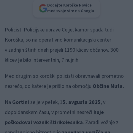
Dodajte Koroške Novice
med svoje vire na Googlu
Policisti Policijske uprave Celje, kamor spada tudi
Koroška, so na operativno komunikacijski center
v zadnjih štirih dneh prejeli 1190 klicev občanov. 300
klicev je bilo interventnih, 7 nujnih.
Med drugim so koroški policisti obravnavali prometno
nesrečo, do katere je prišlo na območju
Občine Muta.
Na
Gortini
se je v petek, 1
5. avgusta 2025
, v
dopoldanskem času, v prometni nesreči
huje
poškodoval voznik štirikolesnika
. Zaradi vožnje z
neprilagojeno hitrostjo je
zapeljal z vozišča na