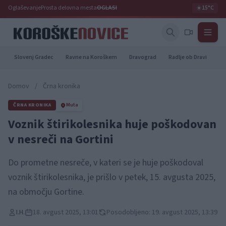
Oglaševanje
Prosta delovna mesta
OGLASI
☀️
15°C
Slovenj Gradec
Ravne na Koroškem
Dravograd
Radlje ob Dravi
Pr
Domov
/
Črna kronika
ČRNA KRONIKA
Muta
Voznik štirikolesnika huje poškodovan
v nesreči na Gortini
Do prometne nesreče, v kateri se je huje poškodoval
voznik štirikolesnika, je prišlo v petek, 15. avgusta 2025,
na območju Gortine.
I.H.
18. avgust 2025, 13:01
Posodobljeno: 19. avgust 2025, 13:39