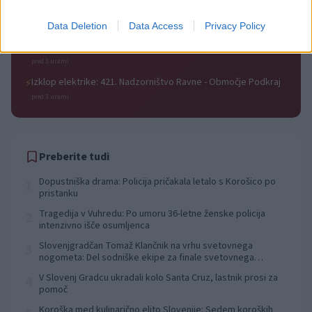
⚡
pred 3 urami
Data Deletion
Data Access
Privacy Policy
Izklop elektrike: 429. Nadzorništvo Ravne - Območje Prevalje
⚡
Prisoje
pred 3 urami
Izklop elektrike: 421. Nadzorništvo Ravne - Območje Podkraj
⚡
pred 3 urami
Preberite tudi
Dopustniška drama: Policija pričakala letalo s Korošico po
1
pristanku
Tragedija v Vuhredu: Po umoru 36-letne ženske policija
2
intenzivno išče osumljenca
Slovenjgradčan Tomaž Klančnik na vrhu svetovnega
3
nogometa: Del sodniške ekipe za finale svetovnega
prvenstva
V Slovenj Gradcu ukradali kolo Santa Cruz, lastnik prosi za
4
pomoč
Koroška med kulinarično elito Slovenije: Sedem koroških