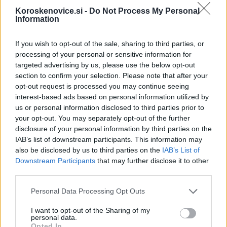
Koroskenovice.si -
Do Not Process My Personal
Information
Občine:
Muta
If you wish to opt-out of the sale, sharing to third parties, or
processing of your personal or sensitive information for
Kategorije:
Črna kronika
targeted advertising by us, please use the below opt-out
section to confirm your selection. Please note that after your
opt-out request is processed you may continue seeing
hujše poškodbe
Ključne besede:
interest-based ads based on personal information utilized by
us or personal information disclosed to third parties prior to
neprilagojena hitrost
nesreča
policija
your opt-out. You may separately opt-out of the further
disclosure of your personal information by third parties on the
štirikolesnik
IAB’s list of downstream participants. This information may
also be disclosed by us to third parties on the
IAB’s List of
Downstream Participants
that may further disclose it to other
third parties.
Več iz kraja Muta
Please note that this website/app uses one or more Google
Personal Data Processing Opt Outs
services and may gather and store information including but
not limited to your visit or usage behaviour. You may click to
I want to opt-out of the Sharing of my
personal data.
grant or deny consent to Google and its third-party tags to
Opted In