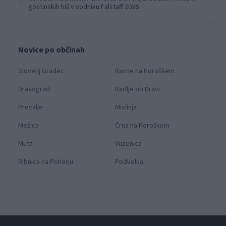
5
gostinskih hiš v vodniku Falstaff 2026
Novice po občinah
Slovenj Gradec
Ravne na Koroškem
Dravograd
Radlje ob Dravi
Prevalje
Mislinja
Mežica
Črna na Koroškem
Muta
Vuzenica
Ribnica na Pohorju
Podvelka