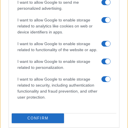
I want to allow Google to send me
personalized advertising.
V Tolstem vrhu gorela zunanja
V zalivu na Pašmanu našli
enota klimatske naprave,
truplo 24-letnega Slovenca
lastnik je požar omejil sam
I want to allow Google to enable storage
related to analytics like cookies on web or
device identifiers in apps.
I want to allow Google to enable storage
related to functionality of the website or app.
Na Prevaljah se je huje
Na bencinskem servisu v
poškodoval voznik e-skiroja
Dravogradu zagorel točilni
I want to allow Google to enable storage
avtomat, požar pogasili
related to personalization.
zaposleni
Obvestila
I want to allow Google to enable storage
related to security, including authentication
Izklop elektrike: 426. Nadzorništvo Vuzenica - Območje Sv.
⚡
functionality and fraud prevention, and other
Anton na Pohorju
user protection.
pred 3 urami
Izklop elektrike: 425. Nadzorništvo Vuzenica - Območje
⚡
Vuhred
CONFIRM
pred 3 urami
Izklop elektrike: 424. Nadzorništvo Vuzenica - Območje Orlice