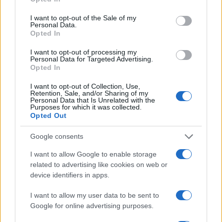
use your data for below specified purposes in below Google
consent section.
I want to opt-out of the Sale of my
Personal Data.
S slavnostno akademijo v
Freestyle navdušuje s poletno
Opted In
Vuzenici obeležili 70 let
prilagojenimi cenami koles
Gasilske zveze Dravske doline
I want to opt-out of processing my
Personal Data for Targeted Advertising.
Opted In
I want to opt-out of Collection, Use,
Retention, Sale, and/or Sharing of my
Personal Data that Is Unrelated with the
Purposes for which it was collected.
Pol stoletja glasbe na tromeji:
(VIDEO) Skupina iTAK
Opted Out
Graška Gora obeležuje 50.
predstavlja poletno uspešnico
jubilejni festival narodno-
»Srnica«
zabavne glasbe
Google consents
I want to allow Google to enable storage
Več iz kategorije Črna kronika
related to advertising like cookies on web or
device identifiers in apps.
I want to allow my user data to be sent to
Google for online advertising purposes.