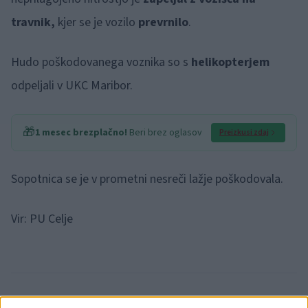
travnik,
kjer se je vozilo
prevrnilo
.
Hudo poškodovanega voznika so s
helikopterjem
odpeljali v UKC Maribor.
🎁
1 mesec brezplačno!
Beri brez oglasov
Preizkusi zdaj
Sopotnica se je v prometni nesreči lažje poškodovala.
Vir: PU Celje
Failed to fetch