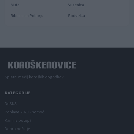
Muta
Vuzenica
Ribnica na Pohorju
Podvelka
Spletni medij koroških dogodkov.
KATEGORIJE
DeSUS
Poplave 2023 - pomoč
Kam na potep?
Dobro počutje