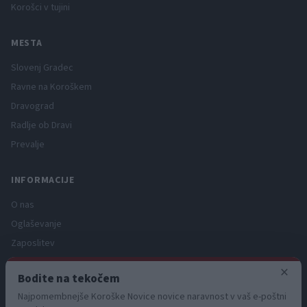
Korošci v tujini
MESTA
Slovenj Gradec
Ravne na Koroškem
Dravograd
Radlje ob Dravi
Prevalje
INFORMACIJE
O nas
Oglaševanje
Zaposlitev
Pravno obvestilo
×
Bodite na tekočem
Zasebnost in piškotki
Najpomembnejše Koroške Novice novice naravnost v vaš e-poštni
Storitve