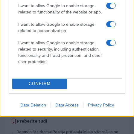
I want to allow Google to enable storage
Obvestila
related to functionality of the website or app.
Izklop elektrike: 424. Nadzorništvo Vuzenica - Območje Orlice
⚡
I want to allow Google to enable storage
pred 19 urami
related to personalization.
Izklop elektrike: 421. Nadzorništvo Ravne - Območje Podkraj
⚡
pred 19 urami
I want to allow Google to enable storage
Izklop elektrike: 423. Nadzorništvo Vuzenica - Območje Mute
⚡
related to security, including authentication
pred 19 urami
functionality and fraud prevention, and other
user protection.
Izklop elektrike: 420. Nadzorništvo Vuzenica - Območje
⚡
Spodnja Vižinga, Vas, Št. Janž nad Radljami, Suhi Vrh, Dobrava
pred 19 urami
Izklop elektrike: 422. Nadzorništvo Vuzenica - Območje
CONFIRM
⚡
Vuhreda
pred 19 urami
Data Deletion
Data Access
Privacy Policy
Preberite tudi
Dopustniška drama: Policija pričakala letalo s Korošico po
1