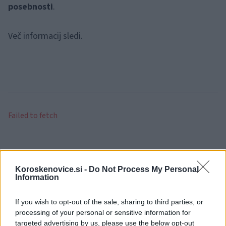
posebnosti
.
Več informacij sledi.
Failed to fetch
Občine:
Slovenj Gradec
Koroskenovice.si -
Do Not Process My Personal
Information
Kategorije:
Črna kronika
Kronika
If you wish to opt-out of the sale, sharing to third parties, or
gasilci
oviran promet
policija
Ključne besede:
processing of your personal or sensitive information for
targeted advertising by us, please use the below opt-out