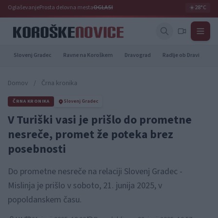
Oglaševanje
Prosta delovna mesta
OGLASI
☀️
28°C
Slovenj Gradec
Ravne na Koroškem
Dravograd
Radlje ob Dravi
Pr
Domov
/
Črna kronika
ČRNA KRONIKA
Slovenj Gradec
V Turiški vasi je prišlo do prometne
nesreče, promet že poteka brez
posebnosti
Do prometne nesreče na relaciji Slovenj Gradec -
Mislinja je prišlo v soboto, 21. junija 2025, v
popoldanskem času.