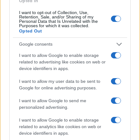
Opted In
Ravnah
jubilejni festival narodno-
zabavne glasbe
I want to opt-out of Collection, Use,
Retention, Sale, and/or Sharing of my
Personal Data that Is Unrelated with the
Več iz kategorije Črna kronika
Purposes for which it was collected.
Opted Out
Google consents
I want to allow Google to enable storage
related to advertising like cookies on web or
device identifiers in apps.
Na Prevaljah se je huje
Na bencinskem servisu v
poškodoval voznik e-skiroja
Dravogradu zagorel točilni
I want to allow my user data to be sent to
avtomat, požar pogasili
Google for online advertising purposes.
zaposleni
I want to allow Google to send me
personalized advertising.
I want to allow Google to enable storage
Motorist v Radljah ob Dravi trčil
Nova ljubezenska prevara:
related to analytics like cookies on web or
v ulično svetilko in se hudo
Občanka ostala brez več kot
poškodoval
27.000 evrov
device identifiers in apps.