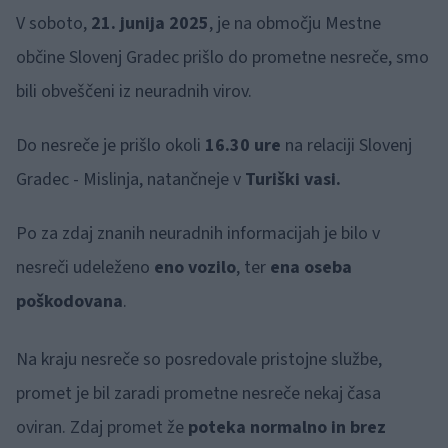
V soboto,
21. junija 2025
, je na območju Mestne
občine Slovenj Gradec prišlo do prometne nesreče, smo
bili obveščeni iz neuradnih virov.
Do nesreče je prišlo okoli
16.30 ure
na relaciji Slovenj
Gradec - Mislinja, natančneje v
Turiški vasi.
Po za zdaj znanih neuradnih informacijah je bilo v
nesreči udeleženo
eno vozilo
, ter
ena oseba
poškodovana
.
Na kraju nesreče so posredovale pristojne službe,
promet je bil zaradi prometne nesreče nekaj časa
oviran. Zdaj promet že
poteka normalno in brez