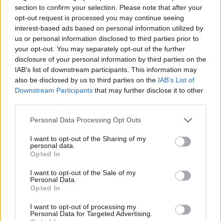
promet
prometna nesreča
reševalci
section to confirm your selection. Please note that after your
opt-out request is processed you may continue seeing
interest-based ads based on personal information utilized by
us or personal information disclosed to third parties prior to
your opt-out. You may separately opt-out of the further
Več iz kraja Slovenj Gradec
disclosure of your personal information by third parties on the
IAB’s list of downstream participants. This information may
also be disclosed by us to third parties on the
IAB’s List of
Downstream Participants
that may further disclose it to other
third parties.
Please note that this website/app uses one or more Google
Personal Data Processing Opt Outs
services and may gather and store information including but
Koroške reke so opazno upadle,
Po šestih letih se na Gmajno
zadnja dva tedna skoraj brez
vrača Dežela škratov
not limited to your visit or usage behaviour. You may click to
I want to opt-out of the Sharing of my
personal data.
dežja
grant or deny consent to Google and its third-party tags to
Opted In
use your data for below specified purposes in below Google
consent section.
I want to opt-out of the Sale of my
Personal Data.
Opted In
I want to opt-out of processing my
Brezplačna osvežitev: Skočite v
Pol stoletja glasbe na tromeji:
Personal Data for Targeted Advertising.
bazen v Slovenj Gradcu in na
Graška Gora obeležuje 50.