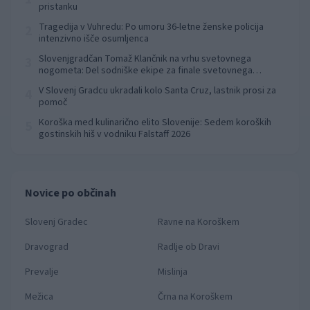
pristanku
Tragedija v Vuhredu: Po umoru 36-letne ženske policija
2
intenzivno išče osumljenca
Slovenjgradčan Tomaž Klančnik na vrhu svetovnega
3
nogometa: Del sodniške ekipe za finale svetovnega
prvenstva
V Slovenj Gradcu ukradali kolo Santa Cruz, lastnik prosi za
4
pomoč
Koroška med kulinarično elito Slovenije: Sedem koroških
5
gostinskih hiš v vodniku Falstaff 2026
Novice po občinah
Slovenj Gradec
Ravne na Koroškem
Dravograd
Radlje ob Dravi
Prevalje
Mislinja
Mežica
Črna na Koroškem