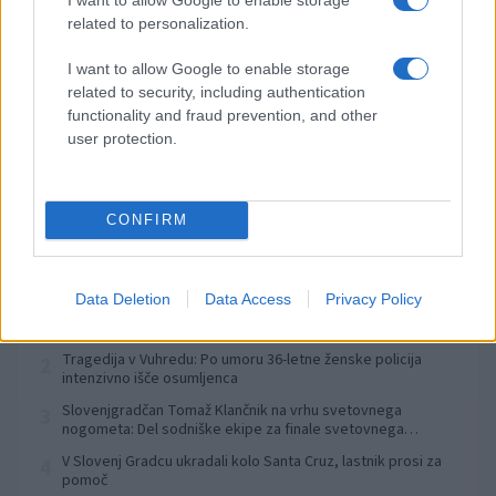
Izklop elektrike: 429. Nadzorništvo Ravne - Območje Prevalje
⚡
related to personalization.
Prisoje
pred 6 urami
I want to allow Google to enable storage
related to security, including authentication
Izklop elektrike: 424. Nadzorništvo Vuzenica - Območje Orlice
⚡
functionality and fraud prevention, and other
pred 6 urami
user protection.
Izklop elektrike: 423. Nadzorništvo Vuzenica - Območje Mute
⚡
pred 6 urami
CONFIRM
Preberite tudi
Data Deletion
Data Access
Privacy Policy
Dopustniška drama: Policija pričakala letalo s Korošico po
1
pristanku
Tragedija v Vuhredu: Po umoru 36-letne ženske policija
2
intenzivno išče osumljenca
Slovenjgradčan Tomaž Klančnik na vrhu svetovnega
3
nogometa: Del sodniške ekipe za finale svetovnega
prvenstva
V Slovenj Gradcu ukradali kolo Santa Cruz, lastnik prosi za
4
pomoč