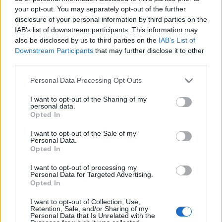
your opt-out. You may separately opt-out of the further
disclosure of your personal information by third parties on the
IAB’s list of downstream participants. This information may
also be disclosed by us to third parties on the
IAB’s List of
Downstream Participants
that may further disclose it to other
Failed to fetch
third parties.
Please note that this website/app uses one or more Google
Personal Data Processing Opt Outs
services and may gather and store information including but
Kategorije:
Črna kronika
not limited to your visit or usage behaviour. You may click to
I want to opt-out of the Sharing of my
personal data.
grant or deny consent to Google and its third-party tags to
Opted In
use your data for below specified purposes in below Google
prometna nesreča
smrtna žrtev
Ključne besede:
consent section.
I want to opt-out of the Sale of my
Personal Data.
Opted In
I want to opt-out of processing my
Več iz kategorije Črna kronika
Personal Data for Targeted Advertising.
Opted In
I want to opt-out of Collection, Use,
Retention, Sale, and/or Sharing of my
Personal Data that Is Unrelated with the