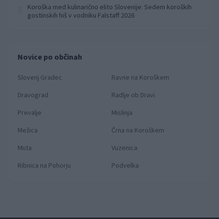
Koroška med kulinarično elito Slovenije: Sedem koroških
5
gostinskih hiš v vodniku Falstaff 2026
Novice po občinah
Slovenj Gradec
Ravne na Koroškem
Dravograd
Radlje ob Dravi
Prevalje
Mislinja
Mežica
Črna na Koroškem
Muta
Vuzenica
Ribnica na Pohorju
Podvelka