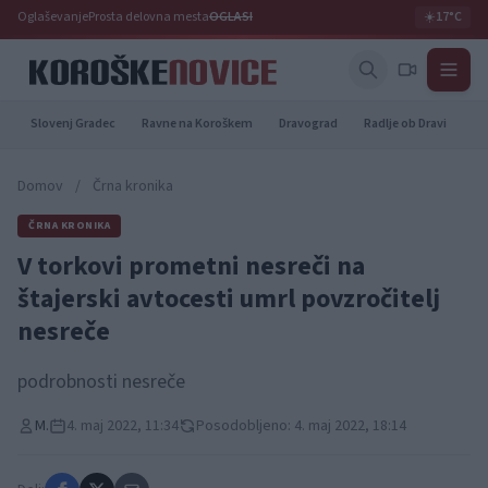
Oglaševanje
Prosta delovna mesta
OGLASI
☀️
17°C
Slovenj Gradec
Ravne na Koroškem
Dravograd
Radlje ob Dravi
Pr
Domov
/
Črna kronika
ČRNA KRONIKA
V torkovi prometni nesreči na
štajerski avtocesti umrl povzročitelj
nesreče
podrobnosti nesreče
M.
4. maj 2022, 11:34
Posodobljeno: 4. maj 2022, 18:14