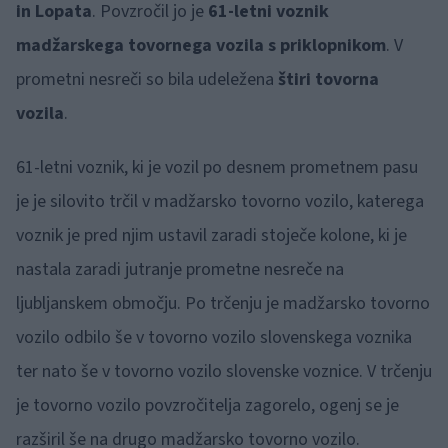
in Lopata
. Povzročil jo je
61-letni voznik
madžarskega tovornega vozila s priklopnikom
. V
prometni nesreči so bila udeležena
štiri tovorna
vozila
.
61-letni voznik, ki je vozil po desnem prometnem pasu
je je silovito trčil v madžarsko tovorno vozilo, katerega
voznik je pred njim ustavil zaradi stoječe kolone, ki je
nastala zaradi jutranje prometne nesreče na
ljubljanskem območju. Po trčenju je madžarsko tovorno
vozilo odbilo še v tovorno vozilo slovenskega voznika
ter nato še v tovorno vozilo slovenske voznice. V trčenju
je tovorno vozilo povzročitelja zagorelo, ogenj se je
razširil še na drugo madžarsko tovorno vozilo.