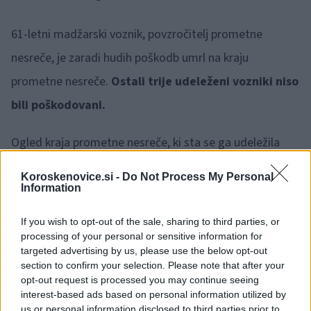
61-letni madžarski voznik, povzročitelj prometne
nesreče, je zaradi hudih poškodb umrl na kraju
prometne nesreče.
Ostali trije udeleženi vozniki niso
bili poškodovani.
Ogled kraja prometne nesreče, ki sta se ga udeležila
preiskovalni sodnik in državna tožilka, so opravili
Koroskenovice.si -
Do Not Process My Personal
policisti Specializirane enote avtocestne policije Celje.
Information
Zaradi ogleda in odstranjevanja posledic prometne
If you wish to opt-out of the sale, sharing to third parties, or
nesreče je bila avtocesta na omenjenem odseku dobre
processing of your personal or sensitive information for
targeted advertising by us, please use the below opt-out
tri ure zaprta za ves promet.
section to confirm your selection. Please note that after your
opt-out request is processed you may continue seeing
interest-based ads based on personal information utilized by
Vir: PU Celje
us or personal information disclosed to third parties prior to