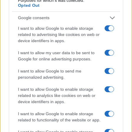
Purposes for which it was collected.
Opted Out
V zalivu na Pašmanu našli
Na Prevaljah se je huje
Google consents
truplo 24-letnega Slovenca
poškodoval voznik e-skiroja
I want to allow Google to enable storage
related to advertising like cookies on web or
device identifiers in apps.
I want to allow my user data to be sent to
Google for online advertising purposes.
Na bencinskem servisu v
Motorist v Radljah ob Dravi trčil
Dravogradu zagorel točilni
v ulično svetilko in se hudo
I want to allow Google to send me
avtomat, požar pogasili
poškodoval
zaposleni
personalized advertising.
Obvestila
I want to allow Google to enable storage
related to analytics like cookies on web or
Izklop elektrike: 426. Nadzorništvo Vuzenica - Območje Sv.
⚡
Anton na Pohorju
device identifiers in apps.
pred 6 urami
I want to allow Google to enable storage
Izklop elektrike: 425. Nadzorništvo Vuzenica - Območje
⚡
related to functionality of the website or app.
Vuhred
pred 6 urami
I want to allow Google to enable storage