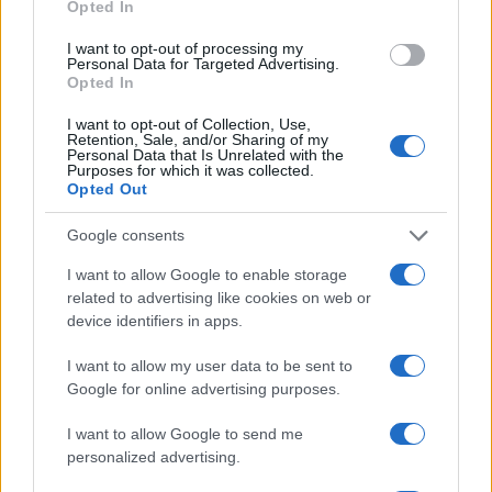
Opted In
I want to opt-out of processing my
Personal Data for Targeted Advertising.
Nogometni spektakel je pred
Obratovanje bazenov
Opted In
vrati, zagotovite si svojo
Aqualatio prilagojeno
vstopnico pravočasno
vremenskim razmeram
I want to opt-out of Collection, Use,
Retention, Sale, and/or Sharing of my
Personal Data that Is Unrelated with the
Purposes for which it was collected.
Več iz kategorije Črna kronika
Opted Out
Google consents
I want to allow Google to enable storage
related to advertising like cookies on web or
device identifiers in apps.
Na bencinskem servisu v
Motorist v Radljah ob Dravi trčil
I want to allow my user data to be sent to
Dravogradu zagorel točilni
v ulično svetilko in se hudo
Google for online advertising purposes.
avtomat, požar pogasili
poškodoval
zaposleni
I want to allow Google to send me
personalized advertising.