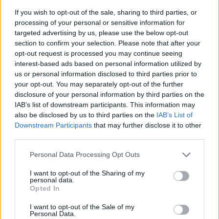
Kategorije:
Črna kronika
Kronika
If you wish to opt-out of the sale, sharing to third parties, or
processing of your personal or sensitive information for
motorist
policija
poškodbe
Ključne besede:
targeted advertising by us, please use the below opt-out
section to confirm your selection. Please note that after your
prometna nesreča
opt-out request is processed you may continue seeing
interest-based ads based on personal information utilized by
us or personal information disclosed to third parties prior to
your opt-out. You may separately opt-out of the further
disclosure of your personal information by third parties on the
Več iz kraja Slovenj Gradec
IAB’s list of downstream participants. This information may
also be disclosed by us to third parties on the
IAB’s List of
Downstream Participants
that may further disclose it to other
third parties.
Please note that this website/app uses one or more Google
Personal Data Processing Opt Outs
services and may gather and store information including but
not limited to your visit or usage behaviour. You may click to
I want to opt-out of the Sharing of my
Brezplačna osvežitev: Skočite v
Pol stoletja glasbe na tromeji:
personal data.
bazen v Slovenj Gradcu in na
Graška Gora obeležuje 50.
grant or deny consent to Google and its third-party tags to
Opted In
Ravnah
jubilejni festival narodno-
use your data for below specified purposes in below Google
zabavne glasbe
consent section.
I want to opt-out of the Sale of my
Personal Data.