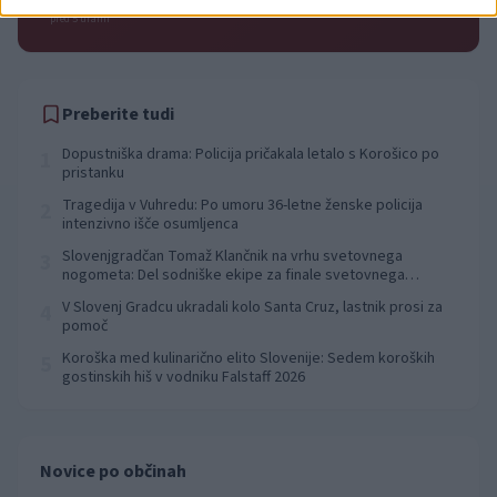
pred 5 urami
Preberite tudi
Dopustniška drama: Policija pričakala letalo s Korošico po
1
pristanku
Tragedija v Vuhredu: Po umoru 36-letne ženske policija
2
intenzivno išče osumljenca
Slovenjgradčan Tomaž Klančnik na vrhu svetovnega
3
nogometa: Del sodniške ekipe za finale svetovnega
prvenstva
V Slovenj Gradcu ukradali kolo Santa Cruz, lastnik prosi za
4
pomoč
Koroška med kulinarično elito Slovenije: Sedem koroških
5
gostinskih hiš v vodniku Falstaff 2026
Novice po občinah