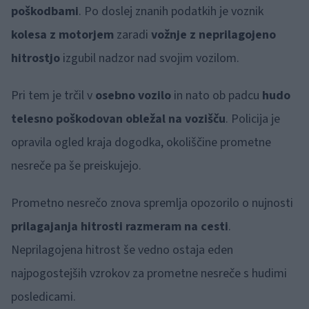
poškodbami
. Po doslej znanih podatkih je voznik
kolesa z motorjem
zaradi
vožnje z neprilagojeno
hitrostjo
izgubil nadzor nad svojim vozilom.
Pri tem je trčil v
osebno vozilo
in nato ob padcu
hudo
telesno poškodovan obležal na vozišču
. Policija je
opravila ogled kraja dogodka, okoliščine prometne
nesreče pa še preiskujejo.
Prometno nesrečo znova spremlja opozorilo o nujnosti
prilagajanja hitrosti razmeram na cesti
.
Neprilagojena hitrost še vedno ostaja eden
najpogostejših vzrokov za prometne nesreče s hudimi
posledicami.