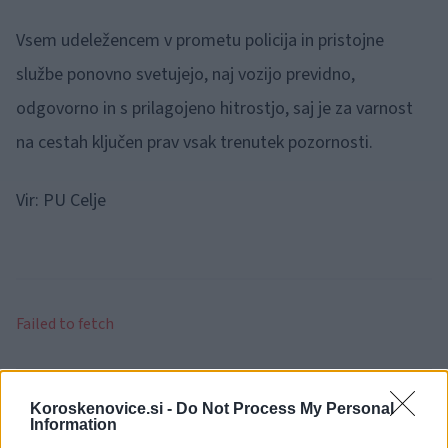
Vsem udeležencem v prometu policija in pristojne
službe ponovno svetujejo, naj vozijo previdno,
odgovorno in s prilagojeno hitrostjo, saj je za varnost
na cestah ključen prav vsak trenutek pozornosti.
Vir: PU Celje
Failed to fetch
Občine:
Slovenj Gradec
Koroskenovice.si -
Do Not Process My Personal
Information