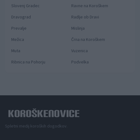
Slovenj Gradec
Ravne na Koroškem
Dravograd
Radlje ob Dravi
Prevalje
Mislinja
Mežica
Črna na Koroškem
Muta
Vuzenica
Ribnica na Pohorju
Podvelka
Spletni medij koroških dogodkov.