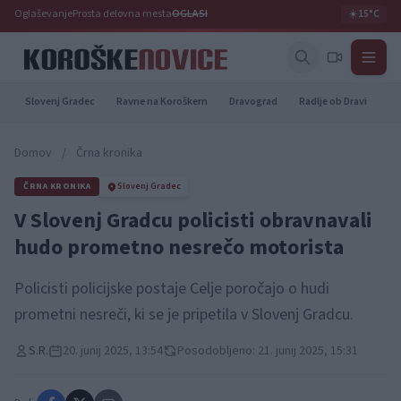
Oglaševanje
Prosta delovna mesta
OGLASI
☀️
15°C
Slovenj Gradec
Ravne na Koroškem
Dravograd
Radlje ob Dravi
Pr
Domov
/
Črna kronika
ČRNA KRONIKA
Slovenj Gradec
V Slovenj Gradcu policisti obravnavali
hudo prometno nesrečo motorista
Policisti policijske postaje Celje poročajo o hudi
prometni nesreči, ki se je pripetila v Slovenj Gradcu.
S.R.
20. junij 2025, 13:54
Posodobljeno: 21. junij 2025, 15:31