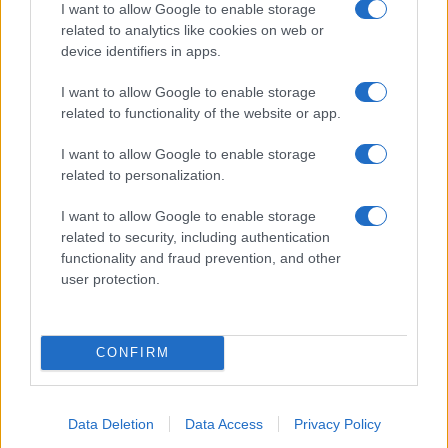
I want to allow Google to enable storage
related to analytics like cookies on web or
Nova ljubezenska prevara:
Zagorelo v podjetju za zbiranje
device identifiers in apps.
Občanka ostala brez več kot
nevarnih odpadkov v
27.000 evrov
Šmartnem pri Slovenj Gradcu
I want to allow Google to enable storage
related to functionality of the website or app.
Obvestila
Izklop elektrike: 417. Nadzorništvo Vuzenica - Območje Sv.
I want to allow Google to enable storage
⚡
Anton na Pohorju in Zg. Sv. Vid
related to personalization.
pred 5 urami
I want to allow Google to enable storage
Izklop elektrike: 419. Nadzorništvo Vuzenica - Območje
⚡
related to security, including authentication
Radlje, Dobrava
functionality and fraud prevention, and other
pred 5 urami
user protection.
Izklop elektrike: 418. Nadzorništvo Slovenj Gradec - Območje
⚡
Otiški Vrh
pred 5 urami
CONFIRM
Izklop elektrike: 416. Nadzorništvo Slovenj Gradec - Območje
⚡
Gornji Dolič, Završe, Kozjak, Tolsti vrh pri Mislinji, Srednji
Dolič, Paka
pred 5 urami
Data Deletion
Data Access
Privacy Policy
Izklop elektrike: 412. Nadzorništvo Ravne - Območje Zg.
⚡
Strojne