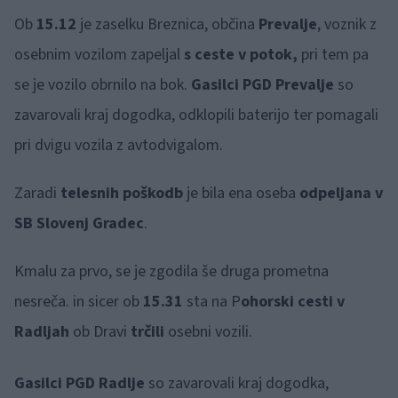
Ob
15.12
je zaselku Breznica, občina
Prevalje
, voznik z
osebnim vozilom zapeljal
s ceste v potok,
pri tem pa
se je vozilo obrnilo na bok.
Gasilci PGD Prevalje
so
zavarovali kraj dogodka, odklopili baterijo ter pomagali
pri dvigu vozila z avtodvigalom.
Zaradi
telesnih poškodb
je bila ena oseba
odpeljana v
SB Slovenj Gradec
.
Kmalu za prvo, se je zgodila še druga prometna
nesreča. in sicer ob
15.31
sta na P
ohorski cesti v
Radljah
ob Dravi
trčili
osebni vozili.
Gasilci PGD Radlje
so zavarovali kraj dogodka,