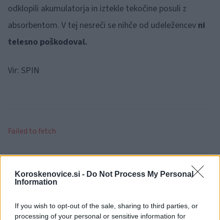
odklopili akumulatorja in iztekle tekočine posuli z
absorbentom. V tej nesreči se nihče od udeležencev
ni
telesno poškodoval.
Vir: SPIN
Failed to fetch
Občine:
Radlje ob Dravi
Prevalje
Koroskenovice.si -
Do Not Process My Personal
Information
Kategorije:
Črna kronika
If you wish to opt-out of the sale, sharing to third parties, or
processing of your personal or sensitive information for