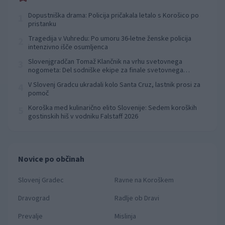
Dopustniška drama: Policija pričakala letalo s Korošico po
1
pristanku
Tragedija v Vuhredu: Po umoru 36-letne ženske policija
2
intenzivno išče osumljenca
Slovenjgradčan Tomaž Klančnik na vrhu svetovnega
3
nogometa: Del sodniške ekipe za finale svetovnega
prvenstva
V Slovenj Gradcu ukradali kolo Santa Cruz, lastnik prosi za
4
pomoč
Koroška med kulinarično elito Slovenije: Sedem koroških
5
gostinskih hiš v vodniku Falstaff 2026
Novice po občinah
Slovenj Gradec
Ravne na Koroškem
Dravograd
Radlje ob Dravi
Prevalje
Mislinja