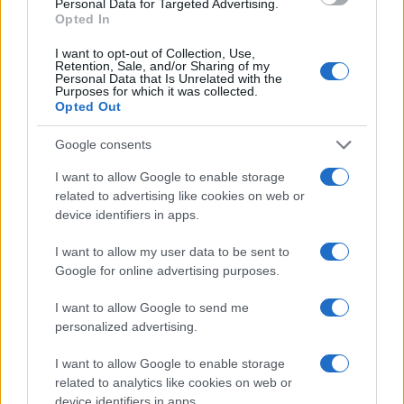
Personal Data for Targeted Advertising.
Motorist v Radljah ob Dravi trčil
(VIDEO) Skupina iTAK
Opted In
v ulično svetilko in se hudo
predstavlja poletno uspešnico
poškodoval
»Srnica«
I want to opt-out of Collection, Use,
Retention, Sale, and/or Sharing of my
Personal Data that Is Unrelated with the
Purposes for which it was collected.
Več iz kategorije Črna kronika
Opted Out
Google consents
I want to allow Google to enable storage
related to advertising like cookies on web or
device identifiers in apps.
V zalivu na Pašmanu našli
Na Prevaljah se je huje
I want to allow my user data to be sent to
truplo 24-letnega Slovenca
poškodoval voznik e-skiroja
Google for online advertising purposes.
I want to allow Google to send me
personalized advertising.
I want to allow Google to enable storage
related to analytics like cookies on web or
Na bencinskem servisu v
Motorist v Radljah ob Dravi trčil
Dravogradu zagorel točilni
v ulično svetilko in se hudo
device identifiers in apps.