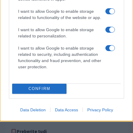
avtomat, požar pogasili
poškodoval
zaposleni
I want to allow Google to enable storage
related to functionality of the website or app.
Obvestila
Izklop elektrike: 424. Nadzorništvo Vuzenica - Območje Orlice
⚡
I want to allow Google to enable storage
pred 14 urami
related to personalization.
Izklop elektrike: 421. Nadzorništvo Ravne - Območje Podkraj
⚡
I want to allow Google to enable storage
pred 14 urami
related to security, including authentication
Izklop elektrike: 423. Nadzorništvo Vuzenica - Območje Mute
⚡
functionality and fraud prevention, and other
pred 14 urami
user protection.
Izklop elektrike: 420. Nadzorništvo Vuzenica - Območje
⚡
Spodnja Vižinga, Vas, Št. Janž nad Radljami, Suhi Vrh, Dobrava
pred 14 urami
CONFIRM
Izklop elektrike: 422. Nadzorništvo Vuzenica - Območje
⚡
Vuhreda
pred 14 urami
Data Deletion
Data Access
Privacy Policy
Preberite tudi