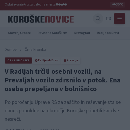
Oglaševanje
Prosta delovna mesta
OGLASI
🌥️
30°C
Slovenj Gradec
Ravne na Koroškem
Dravograd
Radlje ob Dravi
Pr
Domov
/
Črna kronika
ČRNA KRONIKA
Radlje ob Dravi
Prevalje
V Radljah trčili osebni vozili, na
Prevaljah vozilo zdrsnilo v potok. Ena
oseba prepeljana v bolnišnico
Po poročanju Uprave RS za zaščito in reševanje sta se
danes popoldne na območju Koroške pripetili kar dve
nesreči.