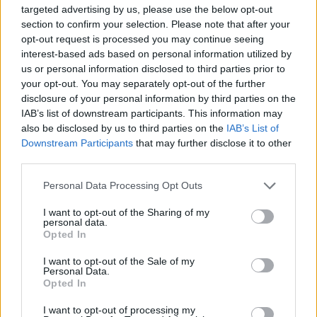
policija
poškodbe
Ključne besede:
targeted advertising by us, please use the below opt-out
section to confirm your selection. Please note that after your
prometna nesreča
reševalci
opt-out request is processed you may continue seeing
interest-based ads based on personal information utilized by
us or personal information disclosed to third parties prior to
your opt-out. You may separately opt-out of the further
disclosure of your personal information by third parties on the
Več iz kraja Radlje ob Dravi
IAB’s list of downstream participants. This information may
also be disclosed by us to third parties on the
IAB’s List of
Downstream Participants
that may further disclose it to other
third parties.
Please note that this website/app uses one or more Google
Personal Data Processing Opt Outs
services and may gather and store information including but
Freestyle navdušuje s poletno
Pol stoletja glasbe na tromeji:
not limited to your visit or usage behaviour. You may click to
I want to opt-out of the Sharing of my
personal data.
prilagojenimi cenami koles
Graška Gora obeležuje 50.
grant or deny consent to Google and its third-party tags to
Opted In
jubilejni festival narodno-
use your data for below specified purposes in below Google
zabavne glasbe
consent section.
I want to opt-out of the Sale of my
Personal Data.
Opted In
I want to opt-out of processing my