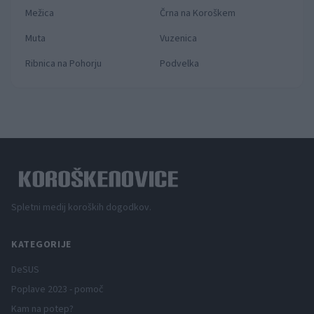
Mežica
Črna na Koroškem
Muta
Vuzenica
Ribnica na Pohorju
Podvelka
Spletni medij koroških dogodkov.
KATEGORIJE
DeSUS
Poplave 2023 - pomoč
Kam na potep?