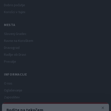
Dobro počutje
Korošci v tujini
MESTA
Slovenj Gradec
Ravne na Koroškem
Dravograd
Radlje ob Dravi
Prevalje
INFORMACIJE
O nas
Oglaševanje
Zaposlitev
Pravno obvestilo
×
Bodite na tekočem