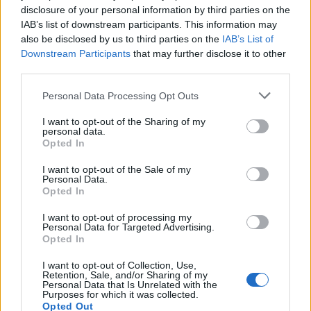
disclosure of your personal information by third parties on the
Koncert skupine Delta Riff na
Avgust v Kinu Kulturnega doma
IAB’s list of downstream participants. This information may
Festivalu SHOTS prestavljen na
Slovenj Gradec: Filmske
also be disclosed by us to third parties on the
IAB’s List of
jutri
premiere, napete zgodbe in
Downstream Participants
that may further disclose it to other
počitniški kino
third parties.
Please note that this website/app uses one or more Google
Personal Data Processing Opt Outs
services and may gather and store information including but
not limited to your visit or usage behaviour. You may click to
I want to opt-out of the Sharing of my
personal data.
Freestyle navdušuje s poletno
Vlom v hišo pri Slovenj Gradcu,
grant or deny consent to Google and its third-party tags to
Opted In
prilagojenimi cenami koles
lastniki ostali brez orodja in
use your data for below specified purposes in below Google
modema
consent section.
I want to opt-out of the Sale of my
Personal Data.
Opted In
Več iz kategorije Črna kronika
I want to opt-out of processing my
Personal Data for Targeted Advertising.
Opted In
I want to opt-out of Collection, Use,
Retention, Sale, and/or Sharing of my
Personal Data that Is Unrelated with the
Purposes for which it was collected.
Opted Out