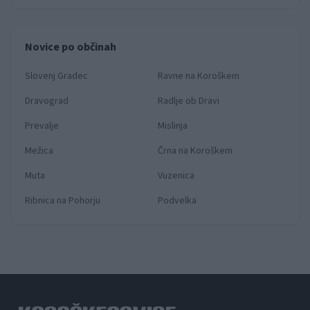
Novice po občinah
Slovenj Gradec
Ravne na Koroškem
Dravograd
Radlje ob Dravi
Prevalje
Mislinja
Mežica
Črna na Koroškem
Muta
Vuzenica
Ribnica na Pohorju
Podvelka