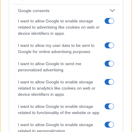
V zalivu na Pašmanu našli
Na Prevaljah se je huje
truplo 24-letnega Slovenca
poškodoval voznik e-skiroja
Google consents
I want to allow Google to enable storage
related to advertising like cookies on web or
device identifiers in apps.
I want to allow my user data to be sent to
Na bencinskem servisu v
Motorist v Radljah ob Dravi trčil
Google for online advertising purposes.
Dravogradu zagorel točilni
v ulično svetilko in se hudo
avtomat, požar pogasili
poškodoval
zaposleni
I want to allow Google to send me
personalized advertising.
Obvestila
Izklop elektrike: 426. Nadzorništvo Vuzenica - Območje Sv.
I want to allow Google to enable storage
⚡
Anton na Pohorju
related to analytics like cookies on web or
pred 17 urami
device identifiers in apps.
Izklop elektrike: 425. Nadzorništvo Vuzenica - Območje
⚡
I want to allow Google to enable storage
Vuhred
related to functionality of the website or app.
pred 17 urami
Izklop elektrike: 429. Nadzorništvo Ravne - Območje Prevalje
⚡
I want to allow Google to enable storage
Prisoje
related to personalization.