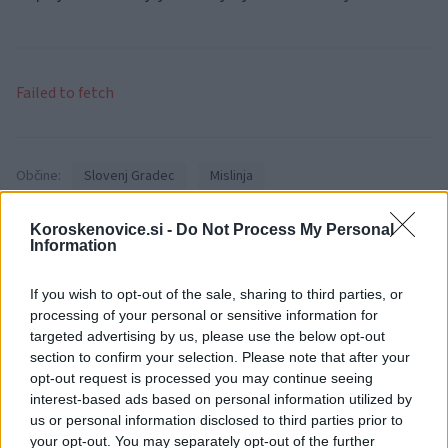
Failed to fetch
Občine:
Slovenj Gradec
Mislinja
Kategorije:
Črna kronika
Kronika
Kronika
Koroskenovice.si -
Do Not Process My Personal
Information
If you wish to opt-out of the sale, sharing to third parties, or
processing of your personal or sensitive information for
Več iz kraja Slovenj Gradec
targeted advertising by us, please use the below opt-out
section to confirm your selection. Please note that after your
opt-out request is processed you may continue seeing
interest-based ads based on personal information utilized by
us or personal information disclosed to third parties prior to
your opt-out. You may separately opt-out of the further