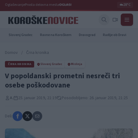
Oglaševanje
Prosta delovna mesta
OGLASI
☁️
28°C
Slovenj Gradec
Ravne na Koroškem
Dravograd
Radlje ob Dravi
Pr
Domov
/
Črna kronika
ČRNA KRONIKA
Slovenj Gradec
Mislinja
V popoldanski prometni nesreči tri
osebe poškodovane
A.
25. januar 2019, 21:19
Posodobljeno: 26. januar 2019, 21:25
Deli: