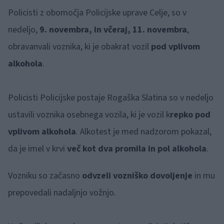
Policisti z obomočja Policijske uprave Celje, so v
nedeljo,
9. novembra, in včeraj, 11. novembra
,
obravanvali voznika, ki je obakrat vozil
pod vplivom
alkohola
.
Policisti Policijske postaje Rogaška Slatina so v nedeljo
ustavili voznika osebnega vozila, ki je vozil k
repko pod
vplivom alkohola
. Alkotest je med nadzorom pokazal,
da je imel v krvi
več kot dva promila in pol alkohola
.
Vozniku so začasno
odvzeli vozniško dovoljenje
in mu
prepovedali nadaljnjo vožnjo.