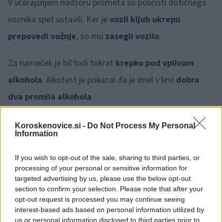
V včerajšnjem nadzoru prometa so policisti dotičnega
voznika spet ustavili. Ker je
vozil kljub ukrepu
prepovedi vožnje
, so mu
zasegli vozilo
.
Za nameček je bil tudi tokrat
krepko pod vplivom
alkohola
. Alkotest je pokazal da je imel v krvi
dobra
dva promila alkohola
.
Koroskenovice.si -
Do Not Process My Personal
V obeh primerih so policisti zoper njega podali
Information
obdolžilna predloga.
If you wish to opt-out of the sale, sharing to third parties, or
processing of your personal or sensitive information for
Vir: PU Celje
targeted advertising by us, please use the below opt-out
section to confirm your selection. Please note that after your
opt-out request is processed you may continue seeing
interest-based ads based on personal information utilized by
us or personal information disclosed to third parties prior to