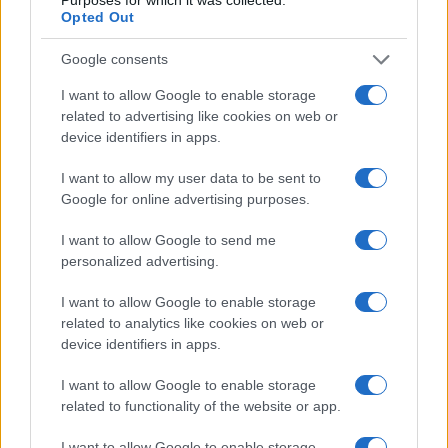
Opted Out
V zalivu na Pašmanu našli
Na Prevaljah se je huje
Google consents
truplo 24-letnega Slovenca
poškodoval voznik e-skiroja
I want to allow Google to enable storage
related to advertising like cookies on web or
device identifiers in apps.
I want to allow my user data to be sent to
Google for online advertising purposes.
Na bencinskem servisu v
Motorist v Radljah ob Dravi trčil
Dravogradu zagorel točilni
v ulično svetilko in se hudo
I want to allow Google to send me
avtomat, požar pogasili
poškodoval
zaposleni
personalized advertising.
Obvestila
I want to allow Google to enable storage
related to analytics like cookies on web or
Izklop elektrike: 426. Nadzorništvo Vuzenica - Območje Sv.
⚡
Anton na Pohorju
device identifiers in apps.
pred 11 urami
I want to allow Google to enable storage
Izklop elektrike: 425. Nadzorništvo Vuzenica - Območje
⚡
related to functionality of the website or app.
Vuhred
pred 11 urami
I want to allow Google to enable storage