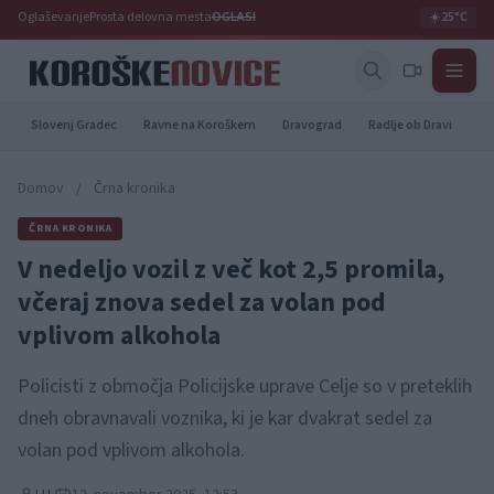
Oglaševanje
Prosta delovna mesta
OGLASI
☀️
25°C
Slovenj Gradec
Ravne na Koroškem
Dravograd
Radlje ob Dravi
Pr
Domov
/
Črna kronika
ČRNA KRONIKA
V nedeljo vozil z več kot 2,5 promila,
včeraj znova sedel za volan pod
vplivom alkohola
Policisti z območja Policijske uprave Celje so v preteklih
dneh obravnavali voznika, ki je kar dvakrat sedel za
volan pod vplivom alkohola.