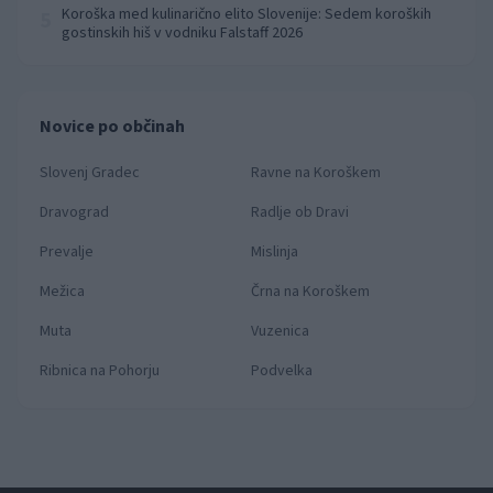
Koroška med kulinarično elito Slovenije: Sedem koroških
5
gostinskih hiš v vodniku Falstaff 2026
Novice po občinah
Slovenj Gradec
Ravne na Koroškem
Dravograd
Radlje ob Dravi
Prevalje
Mislinja
Mežica
Črna na Koroškem
Muta
Vuzenica
Ribnica na Pohorju
Podvelka