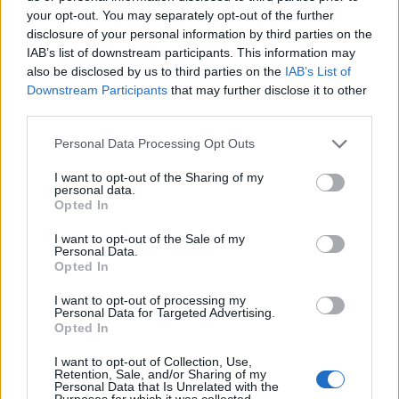
your opt-out. You may separately opt-out of the further
Failed to fetch
disclosure of your personal information by third parties on the
IAB’s list of downstream participants. This information may
also be disclosed by us to third parties on the
IAB’s List of
Downstream Participants
that may further disclose it to other
Kategorije:
Črna kronika
third parties.
Please note that this website/app uses one or more Google
Personal Data Processing Opt Outs
alkohol
alkohol za volanom
Ključne besede:
services and may gather and store information including but
not limited to your visit or usage behaviour. You may click to
I want to opt-out of the Sharing of my
alkotest
policija
prepoved vožnje
personal data.
grant or deny consent to Google and its third-party tags to
Opted In
use your data for below specified purposes in below Google
voznik
zaseg vozila
consent section.
I want to opt-out of the Sale of my
Personal Data.
Opted In
I want to opt-out of processing my
Več iz kategorije Črna kronika
Personal Data for Targeted Advertising.
Opted In
I want to opt-out of Collection, Use,
Retention, Sale, and/or Sharing of my
Personal Data that Is Unrelated with the
Purposes for which it was collected.