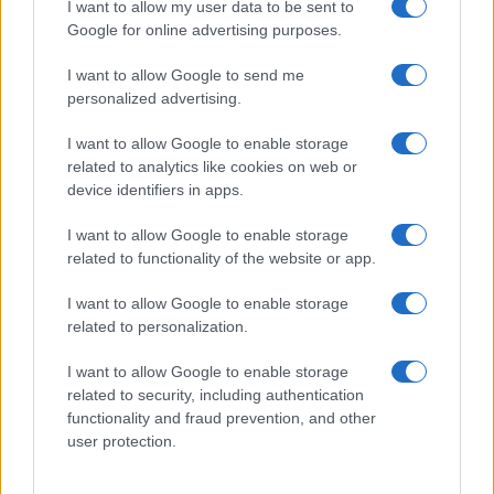
Anton na Pohorju
I want to allow my user data to be sent to
pred 12 urami
Google for online advertising purposes.
Izklop elektrike: 425. Nadzorništvo Vuzenica - Območje
⚡
Vuhred
I want to allow Google to send me
personalized advertising.
pred 12 urami
Izklop elektrike: 424. Nadzorništvo Vuzenica - Območje Orlice
⚡
I want to allow Google to enable storage
pred 12 urami
related to analytics like cookies on web or
Izklop elektrike: 429. Nadzorništvo Ravne - Območje Prevalje
⚡
device identifiers in apps.
Prisoje
pred 12 urami
I want to allow Google to enable storage
related to functionality of the website or app.
Izklop elektrike: 423. Nadzorništvo Vuzenica - Območje Mute
⚡
pred 12 urami
I want to allow Google to enable storage
related to personalization.
I want to allow Google to enable storage
Preberite tudi
related to security, including authentication
functionality and fraud prevention, and other
Dopustniška drama: Policija pričakala letalo s Korošico po
1
pristanku
user protection.
Tragedija v Vuhredu: Po umoru 36-letne ženske policija
2
intenzivno išče osumljenca