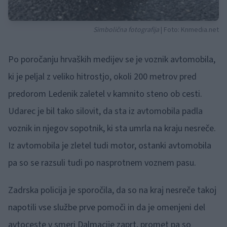
Simbolična fotografija
| Foto: Knmedia.net
Po poročanju hrvaških medijev se je voznik avtomobila,
ki je peljal z veliko hitrostjo, okoli 200 metrov pred
predorom Ledenik zaletel v kamnito steno ob cesti.
Udarec je bil tako silovit, da sta iz avtomobila padla
voznik in njegov sopotnik, ki sta umrla na kraju nesreče.
Iz avtomobila je zletel tudi motor, ostanki avtomobila
pa so se razsuli tudi po nasprotnem voznem pasu.
Zadrska policija je sporočila, da so na kraj nesreče takoj
napotili vse službe prve pomoči in da je omenjeni del
avtoceste v smeri Dalmacije zaprt, promet pa so