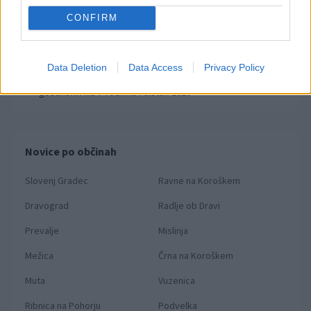
Slovenjgradčan Tomaž Klančnik na vrhu svetovnega
3
CONFIRM
nogometa: Del sodniške ekipe za finale svetovnega
prvenstva
V Slovenj Gradcu ukradali kolo Santa Cruz, lastnik prosi za
4
pomoč
Data Deletion
Data Access
Privacy Policy
Koroška med kulinarično elito Slovenije: Sedem koroških
5
gostinskih hiš v vodniku Falstaff 2026
Novice po občinah
Slovenj Gradec
Ravne na Koroškem
Dravograd
Radlje ob Dravi
Prevalje
Mislinja
Mežica
Črna na Koroškem
Muta
Vuzenica
Ribnica na Pohorju
Podvelka