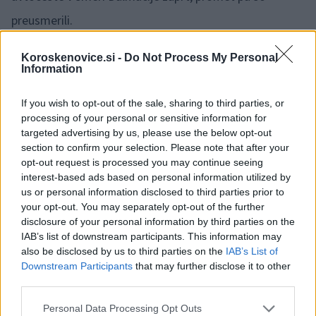
preusmerili.
Vir: STA
Koroskenovice.si -
Do Not Process My Personal
Information
If you wish to opt-out of the sale, sharing to third parties, or
processing of your personal or sensitive information for
targeted advertising by us, please use the below opt-out
Failed to fetch
section to confirm your selection. Please note that after your
opt-out request is processed you may continue seeing
interest-based ads based on personal information utilized by
us or personal information disclosed to third parties prior to
Kategorije:
Črna kronika
your opt-out. You may separately opt-out of the further
disclosure of your personal information by third parties on the
IAB’s list of downstream participants. This information may
HRVAŠKA
nesreča
promet
Ključne besede:
also be disclosed by us to third parties on the
IAB’s List of
Downstream Participants
that may further disclose it to other
third parties.
Please note that this website/app uses one or more Google
Personal Data Processing Opt Outs