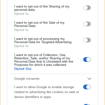
Več iz kategorije Črna kronika
services and may gather and store information including but
not limited to your visit or usage behaviour. You may click to
I want to opt-out of the Sharing of my
personal data.
grant or deny consent to Google and its third-party tags to
Opted In
use your data for below specified purposes in below Google
consent section.
I want to opt-out of the Sale of my
Personal Data.
Opted In
V zalivu na Pašmanu našli
Na Prevaljah se je huje
I want to opt-out of processing my
truplo 24-letnega Slovenca
poškodoval voznik e-skiroja
Personal Data for Targeted Advertising.
Opted In
I want to opt-out of Collection, Use,
Retention, Sale, and/or Sharing of my
Personal Data that Is Unrelated with the
Purposes for which it was collected.
Opted Out
Na bencinskem servisu v
Motorist v Radljah ob Dravi trčil
Dravogradu zagorel točilni
v ulično svetilko in se hudo
Google consents
avtomat, požar pogasili
poškodoval
zaposleni
I want to allow Google to enable storage
related to advertising like cookies on web or
Obvestila
device identifiers in apps.
Izklop elektrike: 426. Nadzorništvo Vuzenica - Območje Sv.
⚡