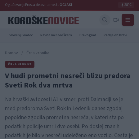
Oglaševanje
Prosta delovna mesta
OGLASI
☀️
28°C
Slovenj Gradec
Ravne na Koroškem
Dravograd
Radlje ob Dravi
Pr
Domov
/
Črna kronika
ČRNA KRONIKA
V hudi prometni nesreči blizu predora
Sveti Rok dva mrtva
Na hrvaški avtocesti A1 v smeri proti Dalmaciji se je
med predoroma Sveti Rok in Ledenik danes zgodaj
popoldne zgodila prometna nesreča, v kateri sta po
podatkih policije umrli dve osebi. Po doslej znanih
podatkih je bilo v nesreči udeleženo eno vozilo. Cesta je