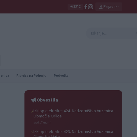
Prijava
☀️
33°C
zenica
Ribnica na Pohorju
Podvelka
Obvestila
Izklop elektrike: 424. Nadzorništvo Vuzenica -
⚡
Območje Orlice
pred 17 urami
Izklop elektrike: 423. Nadzorništvo Vuzenica -
⚡