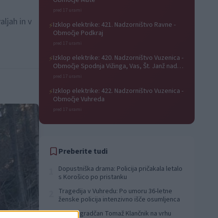
Območje Mute
pred 17 urami
ljah in v
Izklop elektrike: 421. Nadzorništvo Ravne -
⚡
Območje Podkraj
pred 17 urami
Izklop elektrike: 420. Nadzorništvo Vuzenica -
⚡
Območje Spodnja Vižinga, Vas, Št. Janž nad
Radljami, Suhi Vrh, Dobrava
pred 17 urami
Izklop elektrike: 422. Nadzorništvo Vuzenica -
⚡
Območje Vuhreda
pred 17 urami
Preberite tudi
Dopustniška drama: Policija pričakala letalo
1
s Korošico po pristanku
Tragedija v Vuhredu: Po umoru 36-letne
2
ženske policija intenzivno išče osumljenca
Slovenjgradčan Tomaž Klančnik na vrhu
3