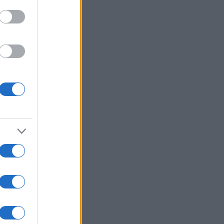
: Miha Obreza
ni