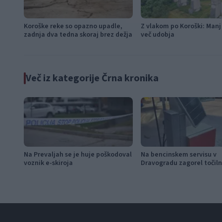
Koroške reke so opazno upadle,
Z vlakom po Koroški: Manj
zadnja dva tedna skoraj brez dežja
več udobja
Več iz kategorije Črna kronika
Na Prevaljah se je huje poškodoval
Na bencinskem servisu v
voznik e-skiroja
Dravogradu zagorel točiln
avtomat, požar pogasili z