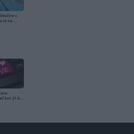
Skočite v
u in na
vara:
eč kot 27.000