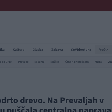
ika
Kultura
Glasba
Zabava
Videoteka
Več
e ob Dravi
Prevalje
Mislinja
Mežica
Črna na Koroškem
Muta
Vu
podrto drevo. Na Prevaljah v
u puščala centralna naprava