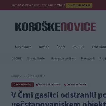
Domov
Oglaševanje
Prosta delovna mesta
Odstrani oglase
Naslovnica
Novice
Šport
Politika
Črna kron
OBČINE:
Slovenj Gradec
Ravne na Koroškem
Dravograd
Radlj
Domov
/
Črna kronika
ČRNA KRONIKA
Ravne na Koroškem
Črna na Koroškem
V Črni gasilci odstranili 
večstanovanjskem objekt