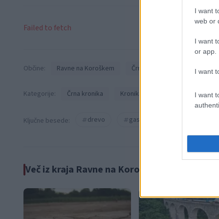
I want t
web or d
Failed to fetch
I want t
or app.
Občine:
Ravne na Koroškem
Črna na Koroškem
I want t
Kategorije:
Črna kronika
Kronika
I want t
authenti
drevo
gasilci
intervencija
Ključne besede:
Več iz kraja Ravne na Koroškem