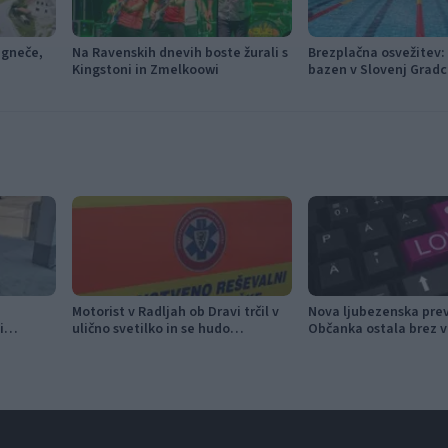
 gneče,
Na Ravenskih dnevih boste žurali s
Brezplačna osvežitev: 
Kingstoni in Zmelkoowi
bazen v Slovenj Gradc
Ravnah
Motorist v Radljah ob Dravi trčil v
Nova ljubezenska pre
i
ulično svetilko in se hudo
Občanka ostala brez v
aposleni
poškodoval
evrov