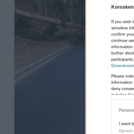
Koroskeno
If you wish 
sensitive in
confirm you
continue se
information 
further disc
participants
Downstream 
Please note
information 
deny consent
in below Go
Persona
I want t
Opted 