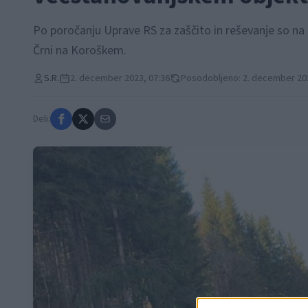
Po poročanju Uprave RS za zaščito in reševanje so na 
Črni na Koroškem.
S.R.
2. december 2023, 07:36
Posodobljeno: 2. december 202
Deli: