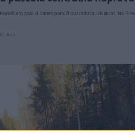
Koroškem gasilci danes ponoči posredovali dvakrat. Na Preva
3, 21:13