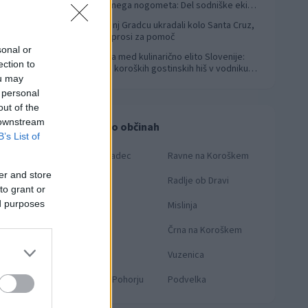
svetovnega nogometa: Del sodniške ekipe
za finale svetovnega prvenstva
V Slovenj Gradcu ukradali kolo Santa Cruz,
4
lastnik prosi za pomoč
sonal or
Koroška med kulinarično elito Slovenije:
5
ection to
Sedem koroških gostinskih hiš v vodniku
ou may
Falstaff 2026
 personal
out of the
 downstream
Novice po občinah
B’s List of
Slovenj Gradec
Ravne na Koroškem
er and store
Dravograd
Radlje ob Dravi
to grant or
ed purposes
Prevalje
Mislinja
Mežica
Črna na Koroškem
Muta
Vuzenica
Ribnica na Pohorju
Podvelka