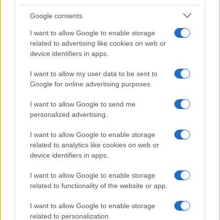
truplo 24-letnega Slovenca
poškodoval voznik e-skiroja
Google consents
I want to allow Google to enable storage
related to advertising like cookies on web or
device identifiers in apps.
I want to allow my user data to be sent to
Na bencinskem servisu v
Motorist v Radljah ob Dravi trčil
Dravogradu zagorel točilni
v ulično svetilko in se hudo
Google for online advertising purposes.
avtomat, požar pogasili
poškodoval
zaposleni
I want to allow Google to send me
Obvestila
personalized advertising.
Izklop elektrike: 426. Nadzorništvo Vuzenica - Območje Sv.
⚡
I want to allow Google to enable storage
Anton na Pohorju
related to analytics like cookies on web or
pred 23 urami
device identifiers in apps.
Izklop elektrike: 425. Nadzorništvo Vuzenica - Območje
⚡
Vuhred
I want to allow Google to enable storage
related to functionality of the website or app.
pred 23 urami
Izklop elektrike: 429. Nadzorništvo Ravne - Območje Prevalje
⚡
I want to allow Google to enable storage
Prisoje
related to personalization.
pred 23 urami