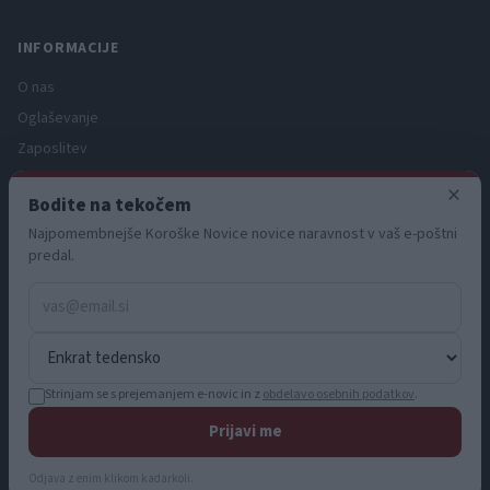
INFORMACIJE
O nas
Oglaševanje
Zaposlitev
Pravno obvestilo
×
Bodite na tekočem
Zasebnost in piškotki
Najpomembnejše Koroške Novice novice naravnost v vaš e-poštni
Storitve
predal.
Naročnine
Pogoji uporabe
Pravila volilne kampanje
Strinjam se s prejemanjem e-novic in z
obdelavo osebnih podatkov
.
Prijavi me
© 2026 KN MEDIA d.o.o. Vse pravice pridržane.
info@koroskenovice.si
Odjava z enim klikom kadarkoli.