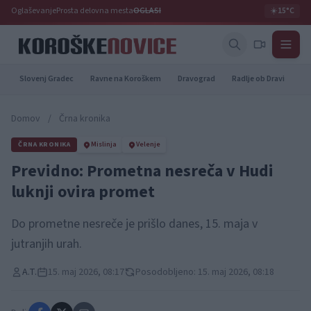
Oglaševanje
Prosta delovna mesta
OGLASI
☀️
15°C
Slovenj Gradec
Ravne na Koroškem
Dravograd
Radlje ob Dravi
Pr
Domov
/
Črna kronika
ČRNA KRONIKA
Mislinja
Velenje
Previdno: Prometna nesreča v Hudi
luknji ovira promet
Do prometne nesreče je prišlo danes, 15. maja v
jutranjih urah.
A.T.
15. maj 2026, 08:17
Posodobljeno: 15. maj 2026, 08:18