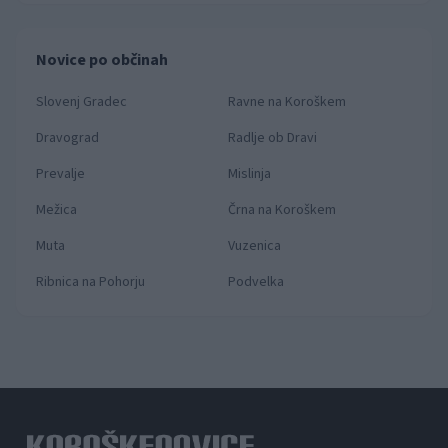
Novice po občinah
Slovenj Gradec
Ravne na Koroškem
Dravograd
Radlje ob Dravi
Prevalje
Mislinja
Mežica
Črna na Koroškem
Muta
Vuzenica
Ribnica na Pohorju
Podvelka