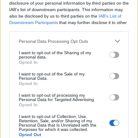
disclosure of your personal information by third parties on the
Na Koroško prihaja
Freestyle navdušuje s poletno
IAB’s list of downstream participants. This information may
avtomobilski spektakel:
prilagojenimi cenami koles
also be disclosed by us to third parties on the
IAB’s List of
Rohnenje motorjev, dvoboji na
Downstream Participants
that may further disclose it to other
progah in atraktivni Car Meet
third parties.
Please note that this website/app uses one or more Google
Personal Data Processing Opt Outs
services and may gather and store information including but
not limited to your visit or usage behaviour. You may click to
I want to opt-out of the Sharing of my
Pol stoletja glasbe na tromeji:
(VIDEO) Skupina iTAK
personal data.
grant or deny consent to Google and its third-party tags to
Graška Gora obeležuje 50.
predstavlja poletno uspešnico
Opted In
use your data for below specified purposes in below Google
jubilejni festival narodno-
»Srnica«
zabavne glasbe
consent section.
I want to opt-out of the Sale of my
Personal Data.
Opted In
Več iz kategorije Črna kronika
I want to opt-out of processing my
Personal Data for Targeted Advertising.
Opted In
I want to opt-out of Collection, Use,
Retention, Sale, and/or Sharing of my
Personal Data that Is Unrelated with the
Purposes for which it was collected.
Opted Out
V zalivu na Pašmanu našli
Na Prevaljah se je huje